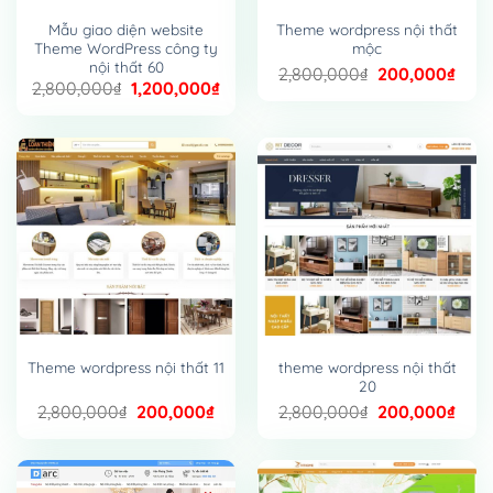
Mẫu giao diện website
Theme wordpress nội thất
Theme WordPress công ty
mộc
nội thất 60
Giá
Giá
2,800,000
₫
200,000
₫
Giá
Giá
2,800,000
₫
1,200,000
₫
gốc
hiện
gốc
hiện
là:
tại
là:
tại
2,800,000₫.
là:
2,800,000₫.
là:
200,
1,200,000₫.
theme wordpress nội thất
Theme wordpress nội thất 11
20
Giá
Giá
Giá
Giá
2,800,000
₫
200,000
₫
2,800,000
₫
200,000
₫
gốc
hiện
gốc
hiện
là:
tại
là:
tại
2,800,000₫.
là:
2,800,000₫.
là:
200,000₫.
200,