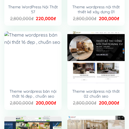
Theme WordPress Nội Thất
Theme wordpress nội thất
57
thiết kế xây dựng 01
Giá
Giá
Giá
Giá
2,800,000
₫
220,000
₫
2,800,000
₫
200,000
₫
gốc
hiện
gốc
hiện
là:
tại
là:
tại
2,800,000₫.
là:
2,800,000₫.
là:
220,000₫.
200,
Theme wordpress bán nội
Theme wordpress nội thất
thất 16 đẹp , chuẩn seo
02 chuẩn seo
Giá
Giá
Giá
Giá
2,800,000
₫
200,000
₫
2,800,000
₫
200,000
₫
gốc
hiện
gốc
hiện
là:
tại
là:
tại
2,800,000₫.
là:
2,800,000₫.
là:
200,000₫.
200,