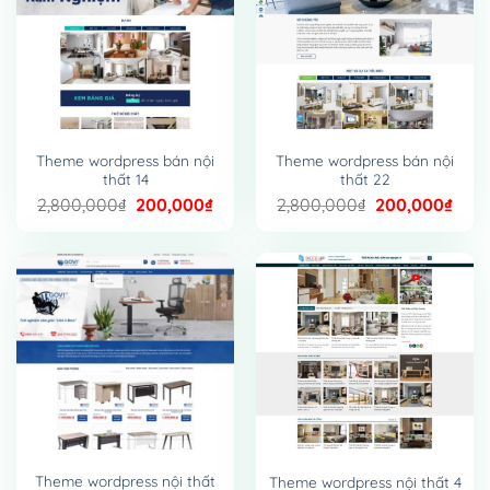
Theme wordpress bán nội
Theme wordpress bán nội
thất 14
thất 22
Giá
Giá
Giá
Giá
2,800,000
₫
200,000
₫
2,800,000
₫
200,000
₫
gốc
hiện
gốc
hiện
là:
tại
là:
tại
2,800,000₫.
là:
2,800,000₫.
là:
200,000₫.
200,
Theme wordpress nội thất
Theme wordpress nội thất 4