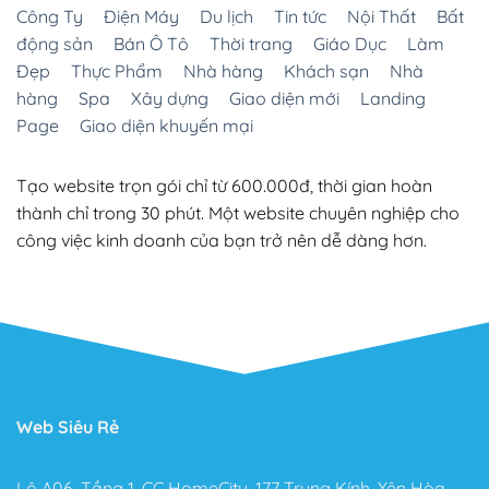
Công Ty
Điện Máy
Du lịch
Tin tức
Nội Thất
Bất
động sản
Bán Ô Tô
Thời trang
Giáo Dục
Làm
Đẹp
Thực Phẩm
Nhà hàng
Khách sạn
Nhà
hàng
Spa
Xây dựng
Giao diện mới
Landing
Page
Giao diện khuyến mại
Tạo website trọn gói chỉ từ 600.000đ, thời gian hoàn
thành chỉ trong 30 phút. Một website chuyên nghiệp cho
công việc kinh doanh của bạn trở nên dễ dàng hơn.
Web Siêu Rẻ
Lô A06, Tầng 1, CC HomeCity, 177 Trung Kính, Yên Hòa,