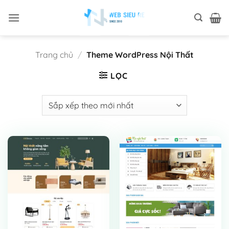
Bỏ
qua
nội
dung
Trang chủ
/
Theme WordPress Nội Thất
LỌC