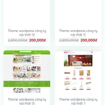
Theme wordpress công ty
Theme wordpress công ty
nội thất 12
nội thất 11
Giá
Giá
Giá
Giá
2,800,000
₫
200,000
₫
2,800,000
₫
200,000
₫
gốc
hiện
gốc
hiện
là:
tại
là:
tại
2,800,000₫.
là:
2,800,000₫.
là:
200,000₫.
200,
Theme wordpress công ty
Theme wordpress công ty
nội thất 13
nội thất 7