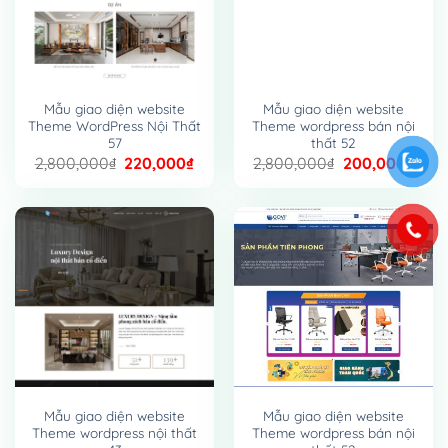
Mẫu giao diện website
Mẫu giao diện website
Theme WordPress Nội Thất
Theme wordpress bán nội
57
thất 52
Giá
Giá
Giá
Giá
2,800,000
₫
220,000
₫
2,800,000
₫
200,000
₫
gốc
hiện
gốc
hiện
là:
tại
là:
tại
2,800,000₫.
là:
2,800,000₫.
là:
220,000₫.
200,
Mẫu giao diện website
Mẫu giao diện website
Theme wordpress nội thất
Theme wordpress bán nội