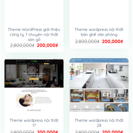
Theme WordPress giới thiệu
Theme wordpress nội thất
công ty 7 chuyên nội thất
bàn ghế văn phòng
sàn gổ
Giá
Giá
2,800,000
₫
200,000
₫
Giá
Giá
2,800,000
₫
200,000
₫
gốc
hiện
gốc
hiện
là:
tại
là:
tại
2,800,000₫.
là:
2,800,000₫.
là:
200,
200,000₫.
Theme wordpress nội thất
Theme wordpress nội thất
17
28
Giá
Giá
Giá
Giá
2,800,000
₫
200,000
₫
2,800,000
₫
200,000
₫