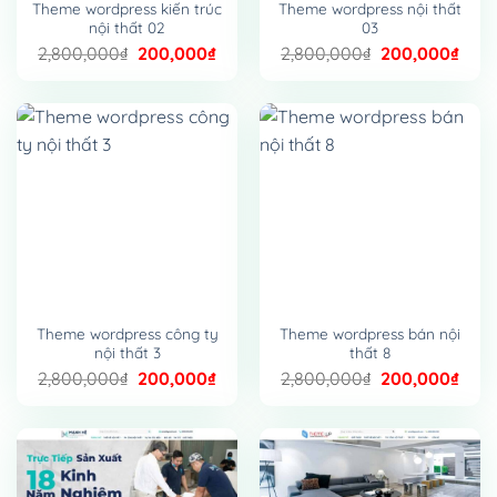
Theme wordpress kiến trúc
Theme wordpress nội thất
nội thất 02
03
Giá
Giá
Giá
Giá
2,800,000
₫
200,000
₫
2,800,000
₫
200,000
₫
gốc
hiện
gốc
hiện
là:
tại
là:
tại
2,800,000₫.
là:
2,800,000₫.
là:
200,000₫.
200,
Theme wordpress công ty
Theme wordpress bán nội
nội thất 3
thất 8
Giá
Giá
Giá
Giá
2,800,000
₫
200,000
₫
2,800,000
₫
200,000
₫
gốc
hiện
gốc
hiện
là:
tại
là:
tại
2,800,000₫.
là:
2,800,000₫.
là:
200,000₫.
200,