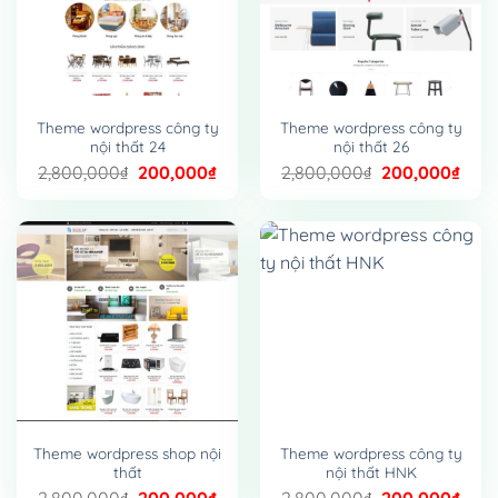
Theme wordpress công ty
Theme wordpress công ty
nội thất 24
nội thất 26
Giá
Giá
Giá
Giá
2,800,000
₫
200,000
₫
2,800,000
₫
200,000
₫
gốc
hiện
gốc
hiện
là:
tại
là:
tại
2,800,000₫.
là:
2,800,000₫.
là:
200,000₫.
200,
Theme wordpress shop nội
Theme wordpress công ty
thất
nội thất HNK
Giá
Giá
Giá
Giá
2,800,000
₫
200,000
₫
2,800,000
₫
200,000
₫