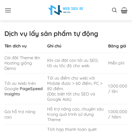
Bỏ
qua
nội
dung
Dịch vụ lấy sản phẩm tự động
Tên dich vụ
Ghi chú
Bảng giá
Cài đặt Theme lên
Khi cài đặt còn tối ưu SEO,
Hosting giống
Miễn phí
tối ưu tốc độ cho web
Demo
Tối ưu điểm cho web với
Tối ưu Web trên
Mobile được > 60 điểm, PC >
1.000.000
Google
PageSpeed
80 điểm.
/ lần
Insights
(Đặc biệt tốt cho SEO và
Google Ads)
Hỗ trợ nâng cao, chuyên sâu
Gói hỗ trợ nâng
1.000.000
trong quá trình sử dụng
cao
/ Năm
Theme
Tích hợp thanh toán quét