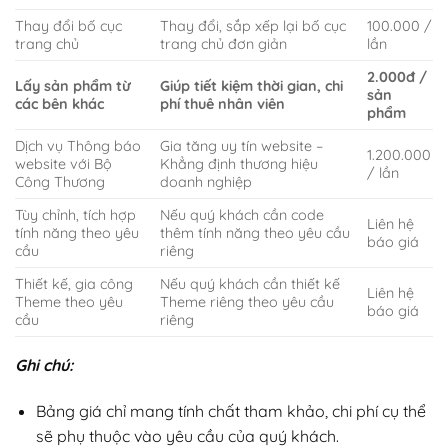
Thay đổi bố cục
Thay đổi, sắp xếp lại bố cục
100.000 /
trang chủ
trang chủ đơn giản
lần
2.000đ /
Lấy sản phẩm từ
Giúp tiết kiệm thời gian, chi
sản
các bên khác
phí thuê nhân viên
phẩm
Dịch vụ Thông báo
Gia tăng uy tín website –
1.200.000
website với Bộ
Khẳng định thương hiệu
/ lần
Công Thương
doanh nghiệp
Tùy chỉnh, tích hợp
Nếu quý khách cần code
Liên hệ
tính năng theo yêu
thêm tính năng theo yêu cầu
báo giá
cầu
riêng
Thiết kế, gia công
Nếu quý khách cần thiết kế
Liên hệ
Theme theo yêu
Theme riêng theo yêu cầu
báo giá
cầu
riêng
Ghi chú:
Bảng giá chỉ mang tính chất tham khảo, chi phí cụ thể
sẽ phụ thuộc vào yêu cầu của quý khách.