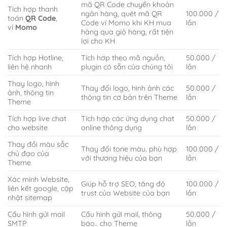
mã QR Code chuyển khoản
Tích hợp thanh
ngân hàng, quét mã QR
100.000 /
toán
QR Code
,
Code ví Momo khi KH mua
lần
ví
Momo
hàng qua giỏ hàng, rất tiện
lợi cho KH
Tích hợp Hotline,
Tích hơp theo mã nguồn,
50.000 /
liên hệ nhanh
plugin có sẵn của chúng tôi
lần
Thay logo, hình
Thay đổi logo, hình ảnh các
50.000 /
ảnh, thông tin
thông tin cơ bản trên Theme
lần
Theme
Tích hợp live chat
Tích hợp các ứng dụng chat
50.000 /
cho website
online thông dụng
lần
Thay đổi màu sắc
Thay đổi tone màu, phù hợp
100.000 /
chủ đạo của
với thương hiệu của bạn
lần
Theme
Xác minh Website,
Giúp hỗ trợ SEO, tăng độ
100.000 /
liên kết google, cập
trust của Website của bạn
lần
nhật sitemap
Cấu hình gửi mail
Cấu hình gửi mail, thông
50.000 /
SMTP
báo.. cho Theme
lần