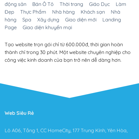
động sản
Bán Ô Tô
Thời trang
Giáo Dục
Làm
Đẹp
Thực Phẩm
Nhà hàng
Khách sạn
Nhà
hàng
Spa
Xây dựng
Giao diện mới
Landing
Page
Giao diện khuyến mại
Tạo website trọn gói chỉ từ 600.000đ, thời gian hoàn
thành chỉ trong 30 phút. Một website chuyên nghiệp cho
công việc kinh doanh của bạn trở nên dễ dàng hơn.
Web Siêu Rẻ
Lô A06, Tầng 1, CC HomeCity, 177 Trung Kính, Yên Hòa,