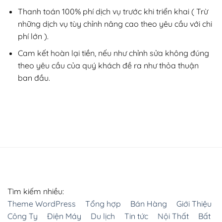
Thanh toán 100% phí dịch vụ trước khi triển khai ( Trừ
những dịch vụ tùy chỉnh nâng cao theo yêu cầu với chi
phí lớn ).
Cam kết hoàn lại tiền, nếu như chỉnh sửa không đúng
theo yêu cầu của quý khách đề ra như thỏa thuận
ban đầu.
Tìm kiếm nhiều:
Theme WordPress
Tổng hợp
Bán Hàng
Giới Thiệu
Công Ty
Điện Máy
Du lịch
Tin tức
Nội Thất
Bất