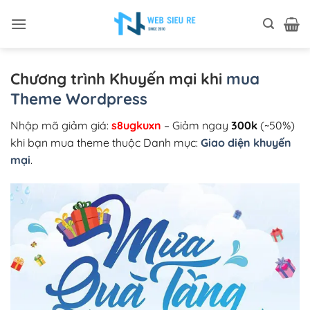
Bỏ
qua
nội
dung
Chương trình Khuyến mại khi
mua
Theme Wordpress
Nhập mã giảm giá:
s8ugkuxn
– Giảm ngay
300k
(~50%)
khi bạn mua theme thuộc Danh mục:
Giao diện khuyến
mại
.