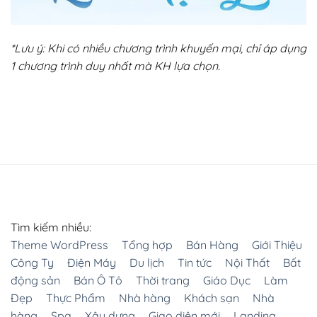
*Lưu ý: Khi có nhiều chương trình khuyến mại, chỉ áp dụng
1 chương trình duy nhất mà KH lựa chọn.
Tìm kiếm nhiều:
Theme WordPress
Tổng hợp
Bán Hàng
Giới Thiệu
Công Ty
Điện Máy
Du lịch
Tin tức
Nội Thất
Bất
động sản
Bán Ô Tô
Thời trang
Giáo Dục
Làm
Đẹp
Thực Phẩm
Nhà hàng
Khách sạn
Nhà
hàng
Spa
Xây dựng
Giao diện mới
Landing