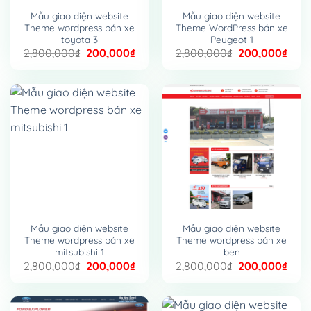
Mẫu giao diện website
Mẫu giao diện website
Theme wordpress bán xe
Theme WordPress bán xe
toyota 3
Peugeot 1
Giá
Giá
Giá
Giá
2,800,000
₫
200,000
₫
2,800,000
₫
200,000
₫
gốc
hiện
gốc
hiện
là:
tại
là:
tại
2,800,000₫.
là:
2,800,000₫.
là:
200,000₫.
200,
Mẫu giao diện website
Mẫu giao diện website
Theme wordpress bán xe
Theme wordpress bán xe
mitsubishi 1
ben
Giá
Giá
Giá
Giá
2,800,000
₫
200,000
₫
2,800,000
₫
200,000
₫
gốc
hiện
gốc
hiện
là:
tại
là:
tại
2,800,000₫.
là:
2,800,000₫.
là:
200,000₫.
200,