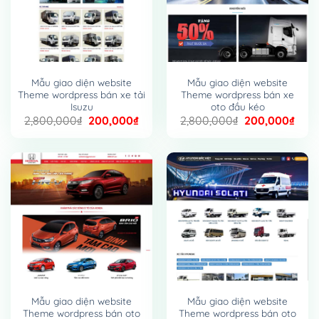
Mẫu giao diện website
Mẫu giao diện website
Theme wordpress bán xe tải
Theme wordpress bán xe
Isuzu
oto đầu kéo
Giá
Giá
Giá
Giá
2,800,000
₫
200,000
₫
2,800,000
₫
200,000
₫
gốc
hiện
gốc
hiện
là:
tại
là:
tại
2,800,000₫.
là:
2,800,000₫.
là:
200,000₫.
200,
Mẫu giao diện website
Mẫu giao diện website
Theme wordpress bán oto
Theme wordpress bán oto