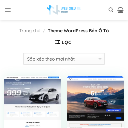
Bỏ
qua
nội
dung
Trang chủ
/
Theme WordPress Bán Ô Tô
LỌC