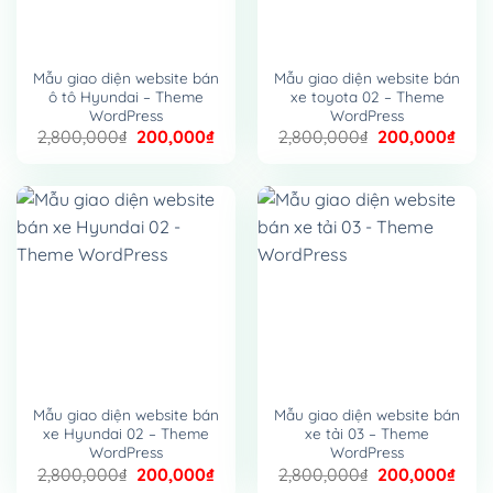
Mẫu giao diện website bán
Mẫu giao diện website bán
ô tô Hyundai – Theme
xe toyota 02 – Theme
WordPress
WordPress
Giá
Giá
Giá
Giá
2,800,000
₫
200,000
₫
2,800,000
₫
200,000
₫
gốc
hiện
gốc
hiện
là:
tại
là:
tại
2,800,000₫.
là:
2,800,000₫.
là:
200,000₫.
200,
Mẫu giao diện website bán
Mẫu giao diện website bán
xe Hyundai 02 – Theme
xe tải 03 – Theme
WordPress
WordPress
Giá
Giá
Giá
Giá
2,800,000
₫
200,000
₫
2,800,000
₫
200,000
₫
gốc
hiện
gốc
hiện