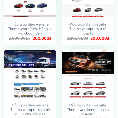
Mẫu giao diện website
Mẫu giao diện website
Theme WordPress hảng xe
Theme wordpress ô tô
kia chuẩn đẹp
toyota
Giá
Giá
Giá
Giá
2,800,000
₫
200,000
₫
2,800,000
₫
200,000
₫
gốc
hiện
gốc
hiện
là:
tại
là:
tại
2,800,000₫.
là:
2,800,000₫.
là:
200,000₫.
200,
Mẫu giao diện website
Mẫu giao diện website
Theme wordpress xe tải
Theme wordpress bán xe
huynhdai bắc việt
misimishi