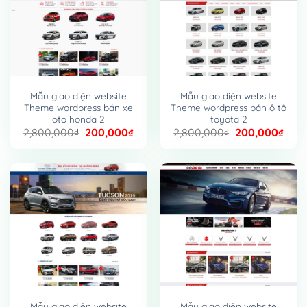
Mẫu giao diện website
Mẫu giao diện website
Theme wordpress bán xe
Theme wordpress bán ô tô
oto honda 2
toyota 2
Giá
Giá
Giá
Giá
2,800,000
₫
200,000
₫
2,800,000
₫
200,000
₫
gốc
hiện
gốc
hiện
là:
tại
là:
tại
2,800,000₫.
là:
2,800,000₫.
là:
200,000₫.
200,
Mẫu giao diện website
Mẫu giao diện website