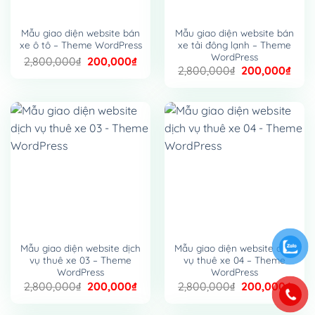
Mẫu giao diện website bán
Mẫu giao diện website bán
xe ô tô – Theme WordPress
xe tải đông lạnh – Theme
WordPress
Giá
Giá
2,800,000
₫
200,000
₫
Giá
Giá
2,800,000
₫
200,000
₫
gốc
hiện
gốc
hiện
là:
tại
là:
tại
2,800,000₫.
là:
2,800,000₫.
là:
200,000₫.
200,
Mẫu giao diện website dịch
Mẫu giao diện website dịch
vụ thuê xe 03 – Theme
vụ thuê xe 04 – Theme
WordPress
WordPress
Giá
Giá
Giá
Giá
2,800,000
₫
200,000
₫
2,800,000
₫
200,000
₫
gốc
hiện
gốc
hiện
là:
tại
là:
tại