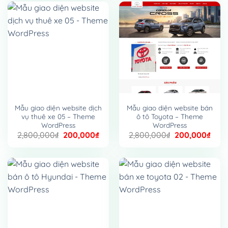
2,800,000₫.
là:
2,800,000₫.
là:
200,000₫.
200,
Mẫu giao diện website dịch
Mẫu giao diện website bán
vụ thuê xe 05 – Theme
ô tô Toyota – Theme
WordPress
WordPress
Giá
Giá
Giá
Giá
2,800,000
₫
200,000
₫
2,800,000
₫
200,000
₫
gốc
hiện
gốc
hiện
là:
tại
là:
tại
2,800,000₫.
là:
2,800,000₫.
là:
200,000₫.
200,