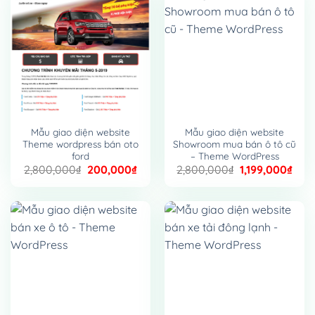
Mẫu giao diện website
Mẫu giao diện website
Theme wordpress bán oto
Showroom mua bán ô tô cũ
ford
– Theme WordPress
Giá
Giá
Giá
Giá
2,800,000
₫
200,000
₫
2,800,000
₫
1,199,000
₫
gốc
hiện
gốc
hiện
là:
tại
là:
tại
2,800,000₫.
là:
2,800,000₫.
là:
200,000₫.
1,19