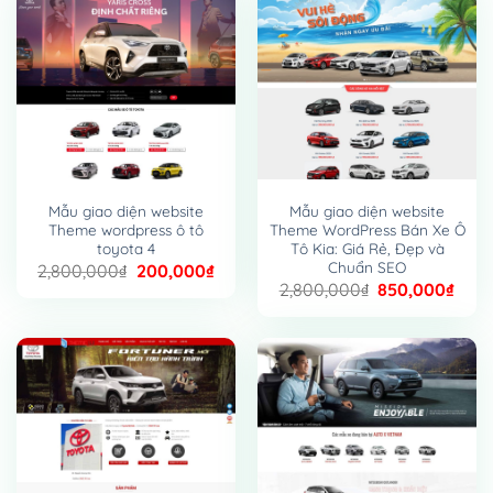
1,000,000₫.
600,
Mẫu giao diện website
Mẫu giao diện website
Theme wordpress ô tô
Theme WordPress Bán Xe Ô
toyota 4
Tô Kia: Giá Rẻ, Đẹp và
Chuẩn SEO
Giá
Giá
2,800,000
₫
200,000
₫
gốc
hiện
Giá
Giá
2,800,000
₫
850,000
₫
là:
tại
gốc
hiện
2,800,000₫.
là:
là:
tại
200,000₫.
2,800,000₫.
là:
850,