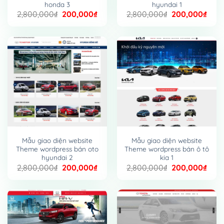
honda 3
hyundai 1
Giá
Giá
Giá
Giá
2,800,000
₫
200,000
₫
2,800,000
₫
200,000
₫
gốc
hiện
gốc
hiện
là:
tại
là:
tại
2,800,000₫.
là:
2,800,000₫.
là:
200,000₫.
200,
Mẫu giao diện website
Mẫu giao diện website
Theme wordpress bán oto
Theme wordpress bán ô tô
hyundai 2
kia 1
Giá
Giá
Giá
Giá
2,800,000
₫
200,000
₫
2,800,000
₫
200,000
₫
gốc
hiện
gốc
hiện
là:
tại
là:
tại
2,800,000₫.
là:
2,800,000₫.
là:
200,000₫.
200,