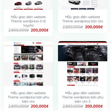
Mẫu giao diện website
Mẫu giao diện website
Theme wordpress ô tô
Theme wordpress bán oto
toyota
Giá
Giá
2,800,000
₫
200,000
₫
Giá
Giá
2,800,000
₫
200,000
₫
gốc
hiện
gốc
hiện
là:
tại
là:
tại
2,800,000₫.
là:
2,800,000₫.
là:
200,
200,000₫.
Mẫu giao diện website
Mẫu giao diện website
Theme wordpress bán phụ
Theme wordpress bán phụ
kiện oto
kiện oto 2
Giá
Giá
Giá
Giá
2,800,000
₫
200,000
₫
2,800,000
₫
200,000
₫
gốc
hiện
gốc
hiện