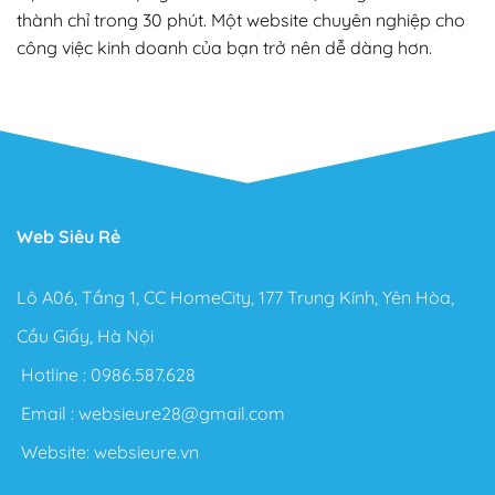
thành chỉ trong 30 phút. Một website chuyên nghiệp cho
công việc kinh doanh của bạn trở nên dễ dàng hơn.
Web Siêu Rẻ
Lô A06, Tầng 1, CC HomeCity, 177 Trung Kính, Yên Hòa,
Cầu Giấy, Hà Nội
Hotline :
0986.587.628
Email :
websieure28@gmail.com
Website:
websieure.vn