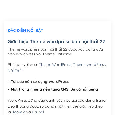
Thiết kế logo đơn giản để đăng web
(+300,000₫)
Chỉnh sửa site theo yêu cầu tuỳ chọn
(+2,000,000₫)
ĐẶC ĐIỂM NỔI BẬT
Mua thêm Host + Tên miền
Tên miền quốc tế .com .net .org (1 năm)
(+300,000₫)
Giới thiệu Theme wordpress bán nội thất 22
Tên miền Việt Nam .vn (1 năm)
(+550,000₫)
Theme wordpress bán nội thất 22 được xây dựng dựa
trên Wordpress với Theme Flatsome
Hosting 2GB SSD (1 năm)
(+450,000₫)
Phù hợp với web:
Theme WordPress
,
Theme WordPress
Hosting 3GB SSD (1 năm)
(+550,000₫)
Nội Thất
Hosting 5GB SSD (1 năm)
(+650,000₫)
I. Tại sao nên sử dụng WordPress
– Một trong những nền tảng CMS lớn và nổi tiếng
Hosting 8GB SSD (1 năm)
(+950,000₫)
WordPress đứng đầu danh sách ba gói xây dựng trang
web thường được sử dụng nhất trên thế giới, tiếp theo
là
Joomla
và
Drupal
.