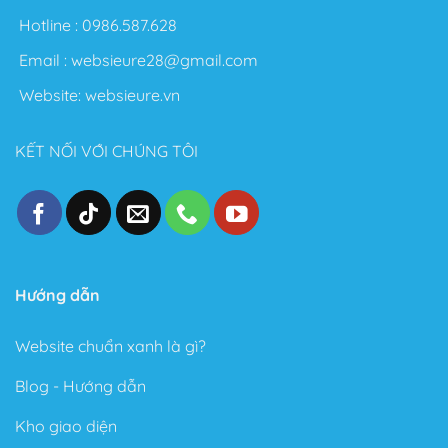
Nói chung với Theme Flatsome bạn có thể thỏa sức
Hotline :
0986.587.628
sáng tạo không giới hạn. Sau đây là một số điểm nổi
Email :
websieure28@gmail.com
bật sau khi sử dụng Theme này:
Website:
websieure.vn
Thiết kế đẹp, dễ dàng tùy biến ngay cả với người
không biết gì về Code.
KẾT NỐI VỚI CHÚNG TÔI
Tốc độ Load nhanh bởi Code cực kỳ sạch sẽ và gọn
gàng.
Cấu trúc chuẩn SEO – Theme Flatsome được làm
chuẩn SEO với cấu trúc Code tuân thủ theo các tài
liệu SEO từ Google.
Trong phiên bản mới đây, Theme Flatsome có thêm
Hướng dẫn
Sticky nút Add to Cart (cố định nút đặt hàng ở cuối
trang) rất hay giúp kêu gọi hành động mua hàng.
Website chuẩn xanh là gì?
Có tài liệu hướng dẫn rất phong phú và chi tiết, dễ
Blog - Hướng dẫn
hiểu.
Kho giao diện
Được Update rất thường xuyên.