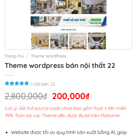
Trang chủ
/
Theme WordPress
Theme wordpress bán nội thất 22
Đã bán:
22
Giá
Giá
2,800,000
₫
200,000
₫
gốc
hiện
Lưu ý: Giá full source code chưa bao gồm host + tên miền.
là:
tại
99% Toàn bộ các Theme đều được Build trên Flatsome.
2,800,000₫.
là:
200,000₫.
Website được tối ưu quy trình sản xuất bằng AI, giúp