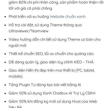
giảm 80% chi phí nhân công, sản phẩm hoàn thiện rất
tốt với giá cả phải chăng.
Phát triển với xu hướng
Website chuẩn xanh
Hỗ trợ cài đặt, sử dụng Theme thông qua
Ultraviewer/Teamview
Video hướng dẫn chi tiết sử dụng Theme cơ bản cho
người mới
Thiết kế chuẩn SEO, tối ưu chuẩn cho quảng cáo.
Dễ dàng quản lý, giao diện tùy chỉnh KÉO – THẢ.
Giao diện hiển thị đẹp trên mọi thiết bị (PC, tablet,
mobile).
Tặng Plugin Tự động tạo bài viết bằng AI
Giảm 50% sử dụng Xanh Chatbox AI Trợ Lý CSKH
Giảm 50% khi đăng ký mới sử dụng Host của Web
Siêu Rẻ