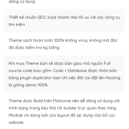
Dễ dàng tùy chỉnh trên WordPress
dàng sử dụng
– Sở hữu một cộng đồng lớn, sẵn sàng hỗ trợ
Thiết kế chuẩn SEO, load nhanh nhẹ tối ưu với các công cụ
WordPress là nơi lưu trữ cho một diễn đàn cộng đồng
tìm kiếm
khổng lồ được kiểm duyệt bởi các nhân viên và những
người cuồng tín WordPress.
Theme sạch hoàn toàn 100% không virus, không mã độc
đã được kiểm tra kỹ lưỡng.
Nếu bạn gặp khó khăn, bạn có thể lên mạng và tìm
kiếm những cộng đồng WordPress, họ sẽ giúp bạn trả
lời, giải đáp vấn đề của bạn.
Khi mua Theme bạn sẽ được bàn giao mã nguồn Full
source code bao gồm: Code + Database được nhân bản
Cộng đồng sử dụng WordPress sẵn sàng hỗ trợ bạn
bằng plugin duplicator bạn chỉ việc đăt cài đặt lên Hosting
là giống demo 100%.
– Đa dạng plugin và themes
Plugin mở rộng là thành phần cài đặt thêm vào
Theme được Build trên Flatsome nên dễ dàng sử dụng với
WordPress để tăng thêm các tính năng cần thiết. Có
trình dựng trang kéo thả UX builder trực quan theo từng
nhiều plugin trả phí hoặc miễn phí.
Module và dạng lưới của layout đã áp dụng vào bố cục
website.
Nhờ lượng người dùng đông đảo, thư viện themes và