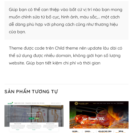
plugin của WordPress rất phong phú. Bạn có thể thỏa
Giúp bạn có thể can thiệp vào bất cứ vị trí nào bạn mong
thích chọn lựa plugin và themes phù hợp cho mục đích
lập website của mình.
muốn chỉnh sửa từ bố cục, hình ảnh, màu sắc,… một cách
dễ dàng phù hợp với phong cách cũng như thương hiệu
WordPress đa dạng plugin và themes
của bạn.
– Dễ sử dụng
Theme được code trên Child theme nên update lâu dài có
Với mọi Hosting bất kỳ thì WordPress đều có thể dễ
thể sử dụng được nhiều domain, không giới hạn số lượng
dàng thiết lập vì thực tế nó đã cung cấp khoảng 60%
website. Giúp bạn tiết kiệm chi phí và thời gian
toàn bộ web.
Và bạn có toàn quyền tự do khi quyết định nơi lưu trữ
trang web WordPress của bạn.
SẢN PHẨM TƯƠNG TỰ
Dễ dàng lựa chọn Hosting cho website WordPress
– Bảo mật cực tốt
Vì WordPress hiện là nền tảng xây dựng trang web và
blog lớn nhất trên thế giới, quan trọng nhất là bảo vệ