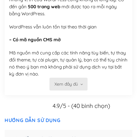
đến gần
500 trang web
mới được tạo ra mỗi ngày
bằng WordPress.
WordPress vẫn luôn tồn tại theo thời gian
– Có mã nguồn CMS mở
Mã nguồn mở cung cấp các tính năng tùy biến, tự thay
đổi theme, tự cài plugin, tự quản lý, bạn có thể tùy chỉnh
nó theo ý bạn mà không phải sử dụng dịch vụ tại bất
kỳ đơn vị nào.
Xem đầy đủ
Việc của bạn là đăng ký một tên miền và hosting để
chạy WordPress.
4.9/5 - (40 bình chọn)
Có thể tùy biến trên website WordPress
– Thân thiện với công cụ tìm kiếm
HƯỚNG DẪN SỬ DỤNG
WordPress được thiết kế để thân thiện với SEO vì