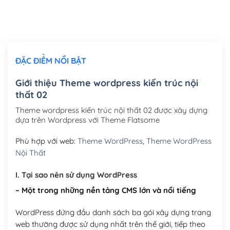
Thiết kế logo đơn giản để đăng web
(+300,000₫)
Chỉnh sửa site theo yêu cầu tuỳ chọn
(+2,000,000₫)
ĐẶC ĐIỂM NỔI BẬT
Mua thêm Host + Tên miền
Tên miền quốc tế .com .net .org (1 năm)
(+300,000₫)
Giới thiệu Theme wordpress kiến trúc nội
thất 02
Tên miền Việt Nam .vn (1 năm)
(+550,000₫)
Theme wordpress kiến trúc nội thất 02 được xây dựng
Hosting 2GB SSD (1 năm)
(+450,000₫)
dựa trên Wordpress với Theme Flatsome
Hosting 3GB SSD (1 năm)
(+550,000₫)
Phù hợp với web:
Theme WordPress
,
Theme WordPress
Nội Thất
Hosting 5GB SSD (1 năm)
(+650,000₫)
I. Tại sao nên sử dụng WordPress
Hosting 8GB SSD (1 năm)
(+950,000₫)
– Một trong những nền tảng CMS lớn và nổi tiếng
WordPress đứng đầu danh sách ba gói xây dựng trang
web thường được sử dụng nhất trên thế giới, tiếp theo