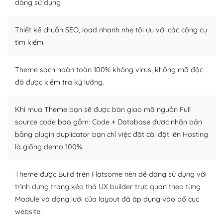
dàng sử dụng
Dễ dàng tùy chỉnh trên WordPress
Thiết kế chuẩn SEO, load nhanh nhẹ tối ưu với các công cụ
– Sở hữu một cộng đồng lớn, sẵn sàng hỗ trợ
tìm kiếm
WordPress là nơi lưu trữ cho một diễn đàn cộng đồng
khổng lồ được kiểm duyệt bởi các nhân viên và những
Theme sạch hoàn toàn 100% không virus, không mã độc
người cuồng tín WordPress.
đã được kiểm tra kỹ lưỡng.
Nếu bạn gặp khó khăn, bạn có thể lên mạng và tìm
kiếm những cộng đồng WordPress, họ sẽ giúp bạn trả
Khi mua Theme bạn sẽ được bàn giao mã nguồn Full
lời, giải đáp vấn đề của bạn.
source code bao gồm: Code + Database được nhân bản
bằng plugin duplicator bạn chỉ việc đăt cài đặt lên Hosting
Cộng đồng sử dụng WordPress sẵn sàng hỗ trợ bạn
là giống demo 100%.
– Đa dạng plugin và themes
Theme được Build trên Flatsome nên dễ dàng sử dụng với
Plugin mở rộng là thành phần cài đặt thêm vào
trình dựng trang kéo thả UX builder trực quan theo từng
WordPress để tăng thêm các tính năng cần thiết. Có
Module và dạng lưới của layout đã áp dụng vào bố cục
nhiều plugin trả phí hoặc miễn phí.
website.