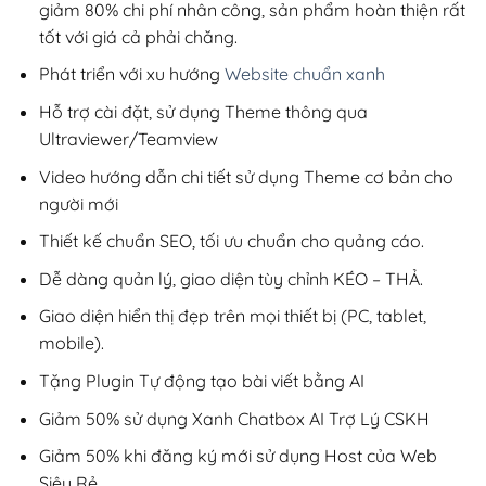
giảm 80% chi phí nhân công, sản phẩm hoàn thiện rất
tốt với giá cả phải chăng.
Phát triển với xu hướng
Website chuẩn xanh
Hỗ trợ cài đặt, sử dụng Theme thông qua
Ultraviewer/Teamview
Video hướng dẫn chi tiết sử dụng Theme cơ bản cho
người mới
Thiết kế chuẩn SEO, tối ưu chuẩn cho quảng cáo.
Dễ dàng quản lý, giao diện tùy chỉnh KÉO – THẢ.
Giao diện hiển thị đẹp trên mọi thiết bị (PC, tablet,
mobile).
Tặng Plugin Tự động tạo bài viết bằng AI
Giảm 50% sử dụng Xanh Chatbox AI Trợ Lý CSKH
Giảm 50% khi đăng ký mới sử dụng Host của Web
Siêu Rẻ