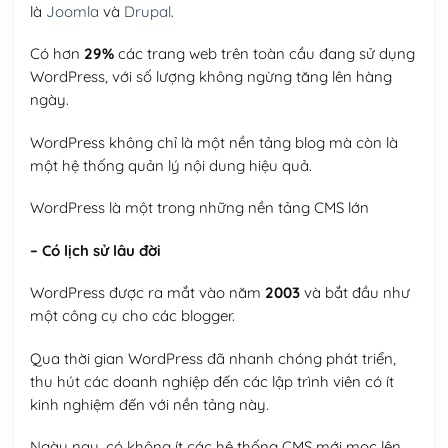
là
Joomla
và
Drupal
.
Có hơn
29%
các trang web trên toàn cầu đang sử dụng
WordPress, với số lượng không ngừng tăng lên hàng
ngày.
WordPress không chỉ là một nền tảng blog mà còn là
một hệ thống quản lý nội dung hiệu quả.
WordPress là một trong những nền tảng CMS lớn
– Có lịch sử lâu đời
WordPress được ra mắt vào năm
2003
và bắt đầu như
một công cụ cho các blogger.
Qua thời gian WordPress đã nhanh chóng phát triển,
thu hút các doanh nghiệp đến các lập trình viên có ít
kinh nghiệm đến với nền tảng này.
Ngày nay, có không ít các hệ thống CMS mới mọc lên,