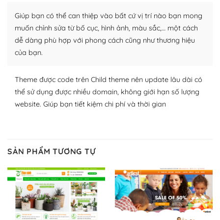
Nhờ lượng người dùng đông đảo, thư viện themes và
Giúp bạn có thể can thiệp vào bất cứ vị trí nào bạn mong
plugin của WordPress rất phong phú. Bạn có thể thỏa
thích chọn lựa plugin và themes phù hợp cho mục đích
muốn chỉnh sửa từ bố cục, hình ảnh, màu sắc,… một cách
lập website của mình.
dễ dàng phù hợp với phong cách cũng như thương hiệu
của bạn.
WordPress đa dạng plugin và themes
Theme được code trên Child theme nên update lâu dài có
– Dễ sử dụng
thể sử dụng được nhiều domain, không giới hạn số lượng
Với mọi Hosting bất kỳ thì WordPress đều có thể dễ
website. Giúp bạn tiết kiệm chi phí và thời gian
dàng thiết lập vì thực tế nó đã cung cấp khoảng 60%
toàn bộ web.
Và bạn có toàn quyền tự do khi quyết định nơi lưu trữ
SẢN PHẨM TƯƠNG TỰ
trang web WordPress của bạn.
Dễ dàng lựa chọn Hosting cho website WordPress
– Bảo mật cực tốt
Vì WordPress hiện là nền tảng xây dựng trang web và