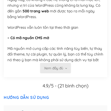
nhưng vị trí của WordPress cũng không bị lung lay. Có
đến gần
500 trang web
mới được tạo ra mỗi ngày
bằng WordPress.
WordPress vẫn luôn tồn tại theo thời gian
– Có mã nguồn CMS mở
Mã nguồn mở cung cấp các tính năng tùy biến, tự thay
đổi theme, tự cài plugin, tự quản lý, bạn có thể tùy chỉnh
nó theo ý bạn mà không phải sử dụng dịch vụ tại bất
kỳ đơn vị nào.
Xem đầy đủ
Việc của bạn là đăng ký một tên miền và hosting để
chạy WordPress.
4.9/5 - (21 bình chọn)
Có thể tùy biến trên website WordPress
HƯỚNG DẪN SỬ DỤNG
– Thân thiện với công cụ tìm kiếm