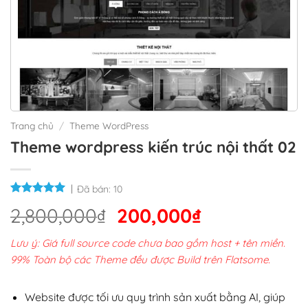
Trang chủ
/
Theme WordPress
Theme wordpress kiến trúc nội thất 02
Đã bán:
10
Giá
Giá
2,800,000
₫
200,000
₫
gốc
hiện
Lưu ý: Giá full source code chưa bao gồm host + tên miền.
là:
tại
99% Toàn bộ các Theme đều được Build trên Flatsome.
2,800,000₫.
là:
200,000₫.
Website được tối ưu quy trình sản xuất bằng AI, giúp