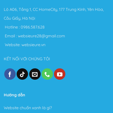
Lô A06, Tầng 1, CC HomeCity, 177 Trung Kính, Yên Hòa,
Cầu Giấy, Hà Nội
Hotline :
0986.587.628
Email :
websieure28@gmail.com
Website:
websieure.vn
KẾT NỐI VỚI CHÚNG TÔI
Hướng dẫn
Website chuẩn xanh là gì?