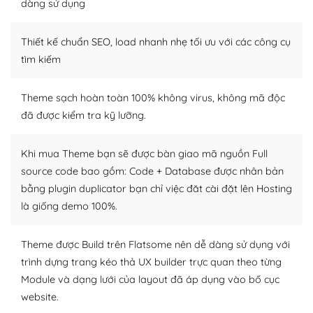
Dễ dàng tùy chỉnh trên WordPress
dàng sử dụng
– Sở hữu một cộng đồng lớn, sẵn sàng hỗ trợ
Thiết kế chuẩn SEO, load nhanh nhẹ tối ưu với các công cụ
WordPress là nơi lưu trữ cho một diễn đàn cộng đồng
tìm kiếm
khổng lồ được kiểm duyệt bởi các nhân viên và những
người cuồng tín WordPress.
Theme sạch hoàn toàn 100% không virus, không mã độc
đã được kiểm tra kỹ lưỡng.
Nếu bạn gặp khó khăn, bạn có thể lên mạng và tìm
kiếm những cộng đồng WordPress, họ sẽ giúp bạn trả
lời, giải đáp vấn đề của bạn.
Khi mua Theme bạn sẽ được bàn giao mã nguồn Full
source code bao gồm: Code + Database được nhân bản
Cộng đồng sử dụng WordPress sẵn sàng hỗ trợ bạn
bằng plugin duplicator bạn chỉ việc đăt cài đặt lên Hosting
là giống demo 100%.
– Đa dạng plugin và themes
Plugin mở rộng là thành phần cài đặt thêm vào
Theme được Build trên Flatsome nên dễ dàng sử dụng với
WordPress để tăng thêm các tính năng cần thiết. Có
trình dựng trang kéo thả UX builder trực quan theo từng
nhiều plugin trả phí hoặc miễn phí.
Module và dạng lưới của layout đã áp dụng vào bố cục
website.
Nhờ lượng người dùng đông đảo, thư viện themes và