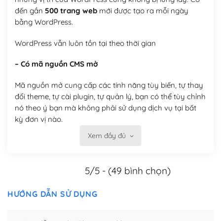
đến gần
500 trang web
mới được tạo ra mỗi ngày
bằng WordPress.
WordPress vẫn luôn tồn tại theo thời gian
– Có mã nguồn CMS mở
Mã nguồn mở cung cấp các tính năng tùy biến, tự thay
đổi theme, tự cài plugin, tự quản lý, bạn có thể tùy chỉnh
nó theo ý bạn mà không phải sử dụng dịch vụ tại bất
kỳ đơn vị nào.
Xem đầy đủ
Việc của bạn là đăng ký một tên miền và hosting để
chạy WordPress.
5/5 - (49 bình chọn)
Có thể tùy biến trên website WordPress
– Thân thiện với công cụ tìm kiếm
HƯỚNG DẪN SỬ DỤNG
WordPress được thiết kế để thân thiện với SEO vì