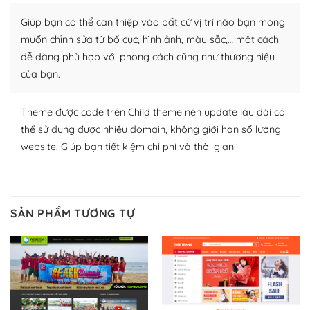
plugin của WordPress rất phong phú. Bạn có thể thỏa
Giúp bạn có thể can thiệp vào bất cứ vị trí nào bạn mong
thích chọn lựa plugin và themes phù hợp cho mục đích
lập website của mình.
muốn chỉnh sửa từ bố cục, hình ảnh, màu sắc,… một cách
dễ dàng phù hợp với phong cách cũng như thương hiệu
WordPress đa dạng plugin và themes
của bạn.
– Dễ sử dụng
Theme được code trên Child theme nên update lâu dài có
Với mọi Hosting bất kỳ thì WordPress đều có thể dễ
thể sử dụng được nhiều domain, không giới hạn số lượng
dàng thiết lập vì thực tế nó đã cung cấp khoảng 60%
website. Giúp bạn tiết kiệm chi phí và thời gian
toàn bộ web.
Và bạn có toàn quyền tự do khi quyết định nơi lưu trữ
trang web WordPress của bạn.
SẢN PHẨM TƯƠNG TỰ
Dễ dàng lựa chọn Hosting cho website WordPress
– Bảo mật cực tốt
Vì WordPress hiện là nền tảng xây dựng trang web và
blog lớn nhất trên thế giới, quan trọng nhất là bảo vệ