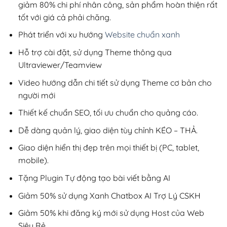
giảm 80% chi phí nhân công, sản phẩm hoàn thiện rất
tốt với giá cả phải chăng.
Phát triển với xu hướng
Website chuẩn xanh
Hỗ trợ cài đặt, sử dụng Theme thông qua
Ultraviewer/Teamview
Video hướng dẫn chi tiết sử dụng Theme cơ bản cho
người mới
Thiết kế chuẩn SEO, tối ưu chuẩn cho quảng cáo.
Dễ dàng quản lý, giao diện tùy chỉnh KÉO – THẢ.
Giao diện hiển thị đẹp trên mọi thiết bị (PC, tablet,
mobile).
Tặng Plugin Tự động tạo bài viết bằng AI
Giảm 50% sử dụng Xanh Chatbox AI Trợ Lý CSKH
Giảm 50% khi đăng ký mới sử dụng Host của Web
Siêu Rẻ