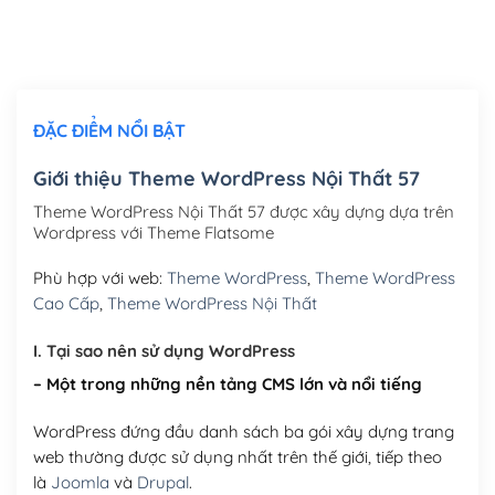
Thiết kế logo đơn giản để đăng web
(+300,000₫)
Chỉnh sửa site theo yêu cầu tuỳ chọn
(+2,000,000₫)
ĐẶC ĐIỂM NỔI BẬT
Mua thêm Host + Tên miền
Tên miền quốc tế .com .net .org (1 năm)
(+300,000₫)
Giới thiệu Theme WordPress Nội Thất 57
Tên miền Việt Nam .vn (1 năm)
(+550,000₫)
Theme WordPress Nội Thất 57 được xây dựng dựa trên
Wordpress với Theme Flatsome
Hosting 2GB SSD (1 năm)
(+450,000₫)
Phù hợp với web:
Theme WordPress
,
Theme WordPress
Hosting 3GB SSD (1 năm)
(+550,000₫)
Cao Cấp
,
Theme WordPress Nội Thất
Hosting 5GB SSD (1 năm)
(+650,000₫)
I. Tại sao nên sử dụng WordPress
– Một trong những nền tảng CMS lớn và nổi tiếng
Hosting 8GB SSD (1 năm)
(+950,000₫)
WordPress đứng đầu danh sách ba gói xây dựng trang
web thường được sử dụng nhất trên thế giới, tiếp theo
là
Joomla
và
Drupal
.