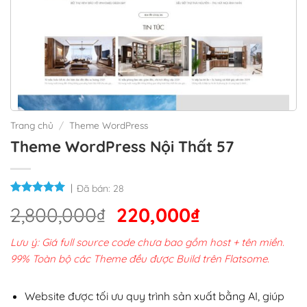
Trang chủ
/
Theme WordPress
Theme WordPress Nội Thất 57
Đã bán:
28
Giá
Giá
2,800,000
₫
220,000
₫
gốc
hiện
Lưu ý: Giá full source code chưa bao gồm host + tên miền.
là:
tại
99% Toàn bộ các Theme đều được Build trên Flatsome.
2,800,000₫.
là:
220,000₫.
Website được tối ưu quy trình sản xuất bằng AI, giúp