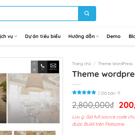
ịch vụ
Dự án tiêu biểu
Hướng dẫn
Demo
Bl
Trang chủ
/
Theme WordPress
Theme wordpres
Đã bán:
11
Giá
2,800,000
₫
200
gốc
Lưu ý: Giá full source code 
là:
được Build trên Flatsome.
2,8