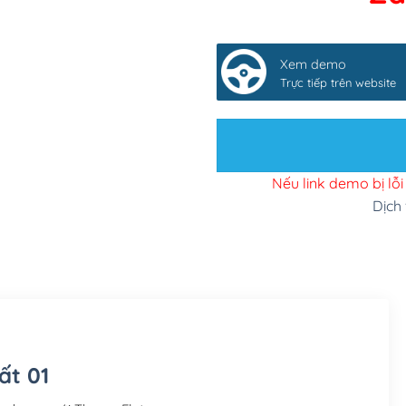
Xác minh Website, liên
Thêm các nút liên hệ 
Xem demo
Thiết kế 2 banner chạy 
Trực tiếp trên website
Thay đổi màu sắc toàn
Cài đặt SMTP Mail cho
Thiết kế logo đơn giả
Nếu link demo bị lỗ
Dịch
Chỉnh sửa site theo yê
Mua thêm Host + Tên miền
Tên miền quốc tế .com 
Tên miền Việt Nam .vn 
Hosting 2GB SSD (1 nă
ất 01
Hosting 3GB SSD (1 nă