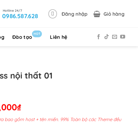
Đăng nhập
Giỏ hàng
0986.587.628
HOT
og
Đào tạo
Liên hệ
s nội thất 01
Giá
,000
₫
hiện
chưa bao gồm host + tên miền. 99% Toàn bộ các Theme đều
tại
00,000₫.
là: