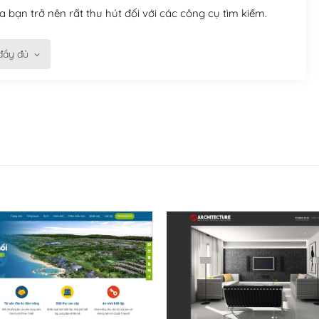
 bạn trở nên rất thu hút đối với các công cụ tìm kiếm.
đầy đủ
n trở nên dễ dàng và nhanh chóng. Với kho Theme
ở nên hấp dẫn và đơn giản hơn.
kế tốt, bạn có thể tự sửa đổi. Nếu không bạn có thể tìm
ổng lồ được kiểm duyệt bởi các nhân viên và những người
hững cộng đồng WordPress, họ sẽ giúp bạn trả lời, giải