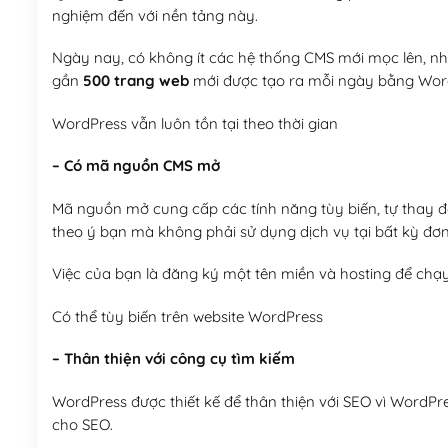
nghiệm đến với nền tảng này.
Ngày nay, có không ít các hệ thống CMS mới mọc lên, như
gần
500 trang web
mới được tạo ra mỗi ngày bằng Wor
WordPress vẫn luôn tồn tại theo thời gian
– Có mã nguồn CMS mở
Mã nguồn mở cung cấp các tính năng tùy biến, tự thay đổi
theo ý bạn mà không phải sử dụng dịch vụ tại bất kỳ đơn
Việc của bạn là đăng ký một tên miền và hosting để chạ
Có thể tùy biến trên website WordPress
– Thân thiện với công cụ tìm kiếm
WordPress được thiết kế để thân thiện với SEO vì WordPr
cho SEO.