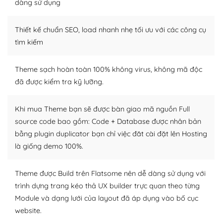
dàng sử dụng
Dễ dàng tùy chỉnh trên WordPress
Thiết kế chuẩn SEO, load nhanh nhẹ tối ưu với các công cụ
– Sở hữu một cộng đồng lớn, sẵn sàng hỗ trợ
tìm kiếm
WordPress là nơi lưu trữ cho một diễn đàn cộng đồng
khổng lồ được kiểm duyệt bởi các nhân viên và những
Theme sạch hoàn toàn 100% không virus, không mã độc
người cuồng tín WordPress.
đã được kiểm tra kỹ lưỡng.
Nếu bạn gặp khó khăn, bạn có thể lên mạng và tìm
kiếm những cộng đồng WordPress, họ sẽ giúp bạn trả
Khi mua Theme bạn sẽ được bàn giao mã nguồn Full
lời, giải đáp vấn đề của bạn.
source code bao gồm: Code + Database được nhân bản
bằng plugin duplicator bạn chỉ việc đăt cài đặt lên Hosting
Cộng đồng sử dụng WordPress sẵn sàng hỗ trợ bạn
là giống demo 100%.
– Đa dạng plugin và themes
Theme được Build trên Flatsome nên dễ dàng sử dụng với
Plugin mở rộng là thành phần cài đặt thêm vào
trình dựng trang kéo thả UX builder trực quan theo từng
WordPress để tăng thêm các tính năng cần thiết. Có
Module và dạng lưới của layout đã áp dụng vào bố cục
nhiều plugin trả phí hoặc miễn phí.
website.