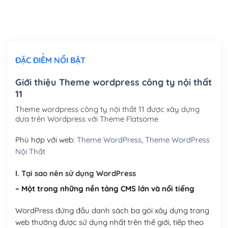
Thiết kế logo đơn giản để đăng web
(+300,000₫)
Chỉnh sửa site theo yêu cầu tuỳ chọn
(+2,000,000₫)
ĐẶC ĐIỂM NỔI BẬT
Mua thêm Host + Tên miền
Tên miền quốc tế .com .net .org (1 năm)
(+300,000₫)
Giới thiệu Theme wordpress công ty nội thất
11
Tên miền Việt Nam .vn (1 năm)
(+550,000₫)
Theme wordpress công ty nội thất 11 được xây dựng
Hosting 2GB SSD (1 năm)
(+450,000₫)
dựa trên Wordpress với Theme Flatsome
Hosting 3GB SSD (1 năm)
(+550,000₫)
Phù hợp với web:
Theme WordPress
,
Theme WordPress
Nội Thất
Hosting 5GB SSD (1 năm)
(+650,000₫)
I. Tại sao nên sử dụng WordPress
Hosting 8GB SSD (1 năm)
(+950,000₫)
– Một trong những nền tảng CMS lớn và nổi tiếng
WordPress đứng đầu danh sách ba gói xây dựng trang
web thường được sử dụng nhất trên thế giới, tiếp theo