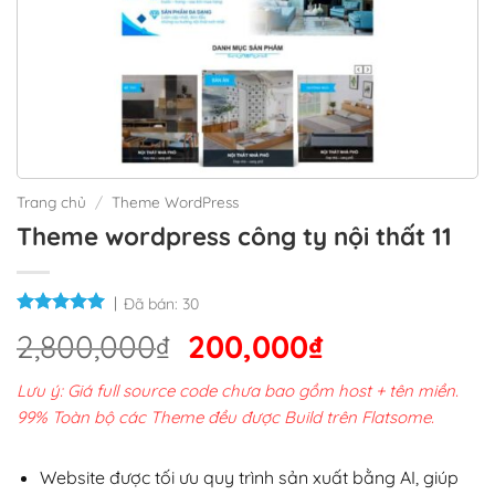
Trang chủ
/
Theme WordPress
Theme wordpress công ty nội thất 11
Đã bán:
30
Giá
Giá
2,800,000
₫
200,000
₫
gốc
hiện
Lưu ý: Giá full source code chưa bao gồm host + tên miền.
là:
tại
99% Toàn bộ các Theme đều được Build trên Flatsome.
2,800,000₫.
là:
200,000₫.
Website được tối ưu quy trình sản xuất bằng AI, giúp