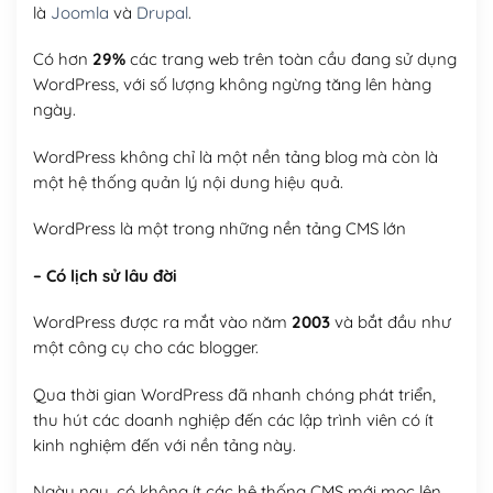
là
Joomla
và
Drupal
.
Có hơn
29%
các trang web trên toàn cầu đang sử dụng
WordPress, với số lượng không ngừng tăng lên hàng
ngày.
WordPress không chỉ là một nền tảng blog mà còn là
một hệ thống quản lý nội dung hiệu quả.
WordPress là một trong những nền tảng CMS lớn
– Có lịch sử lâu đời
WordPress được ra mắt vào năm
2003
và bắt đầu như
một công cụ cho các blogger.
Qua thời gian WordPress đã nhanh chóng phát triển,
thu hút các doanh nghiệp đến các lập trình viên có ít
kinh nghiệm đến với nền tảng này.
Ngày nay, có không ít các hệ thống CMS mới mọc lên,