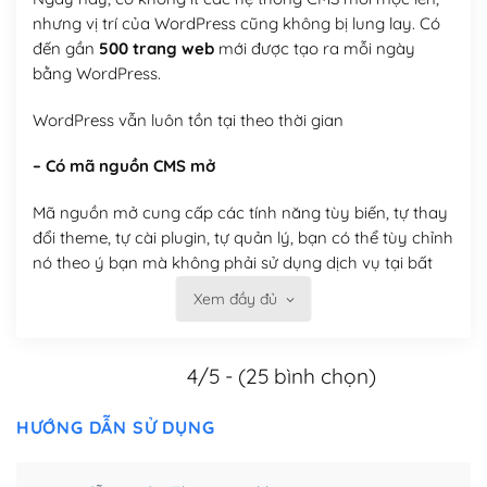
nhưng vị trí của WordPress cũng không bị lung lay. Có
đến gần
500 trang web
mới được tạo ra mỗi ngày
bằng WordPress.
WordPress vẫn luôn tồn tại theo thời gian
– Có mã nguồn CMS mở
Mã nguồn mở cung cấp các tính năng tùy biến, tự thay
đổi theme, tự cài plugin, tự quản lý, bạn có thể tùy chỉnh
nó theo ý bạn mà không phải sử dụng dịch vụ tại bất
kỳ đơn vị nào.
Xem đầy đủ
Việc của bạn là đăng ký một tên miền và hosting để
chạy WordPress.
4/5 - (25 bình chọn)
Có thể tùy biến trên website WordPress
HƯỚNG DẪN SỬ DỤNG
– Thân thiện với công cụ tìm kiếm