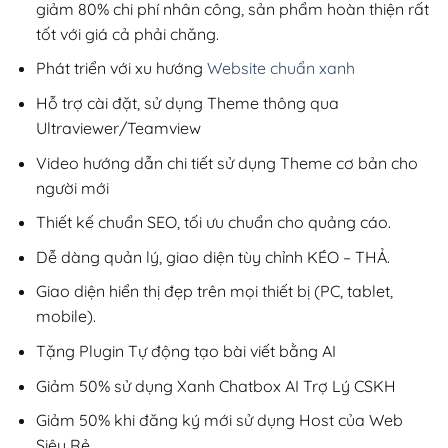
giảm 80% chi phí nhân công, sản phẩm hoàn thiện rất
tốt với giá cả phải chăng.
Phát triển với xu hướng
Website chuẩn xanh
Hỗ trợ cài đặt, sử dụng Theme thông qua
Ultraviewer/Teamview
Video hướng dẫn chi tiết sử dụng Theme cơ bản cho
người mới
Thiết kế chuẩn SEO, tối ưu chuẩn cho quảng cáo.
Dễ dàng quản lý, giao diện tùy chỉnh KÉO – THẢ.
Giao diện hiển thị đẹp trên mọi thiết bị (PC, tablet,
mobile).
Tặng Plugin Tự động tạo bài viết bằng AI
Giảm 50% sử dụng Xanh Chatbox AI Trợ Lý CSKH
Giảm 50% khi đăng ký mới sử dụng Host của Web
Siêu Rẻ