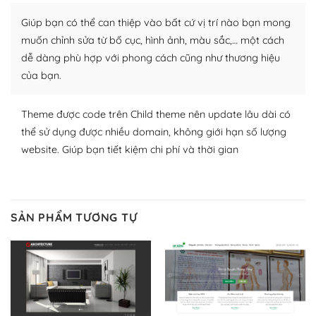
Nhờ lượng người dùng đông đảo, thư viện themes và
Giúp bạn có thể can thiệp vào bất cứ vị trí nào bạn mong
plugin của WordPress rất phong phú. Bạn có thể thỏa
thích chọn lựa plugin và themes phù hợp cho mục đích
muốn chỉnh sửa từ bố cục, hình ảnh, màu sắc,… một cách
lập website của mình.
dễ dàng phù hợp với phong cách cũng như thương hiệu
của bạn.
WordPress đa dạng plugin và themes
Theme được code trên Child theme nên update lâu dài có
– Dễ sử dụng
thể sử dụng được nhiều domain, không giới hạn số lượng
Với mọi Hosting bất kỳ thì WordPress đều có thể dễ
website. Giúp bạn tiết kiệm chi phí và thời gian
dàng thiết lập vì thực tế nó đã cung cấp khoảng 60%
toàn bộ web.
Và bạn có toàn quyền tự do khi quyết định nơi lưu trữ
SẢN PHẨM TƯƠNG TỰ
trang web WordPress của bạn.
Dễ dàng lựa chọn Hosting cho website WordPress
– Bảo mật cực tốt
Vì WordPress hiện là nền tảng xây dựng trang web và