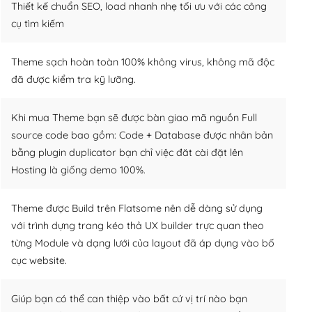
Thiết kế chuẩn SEO, load nhanh nhẹ tối ưu với các công
cụ tìm kiếm
Theme sạch hoàn toàn 100% không virus, không mã độc
đã được kiểm tra kỹ lưỡng.
Khi mua Theme bạn sẽ được bàn giao mã nguồn Full
source code bao gồm: Code + Database được nhân bản
bằng plugin duplicator bạn chỉ việc đăt cài đặt lên
Hosting là giống demo 100%.
Theme được Build trên Flatsome nên dễ dàng sử dụng
với trình dựng trang kéo thả UX builder trực quan theo
từng Module và dạng lưới của layout đã áp dụng vào bố
cục website.
Giúp bạn có thể can thiệp vào bất cứ vị trí nào bạn