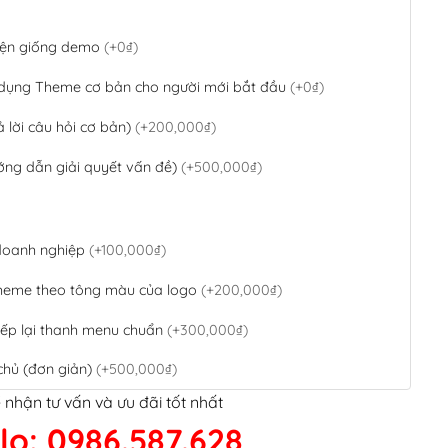
 diện giống demo
(+0₫)
 dụng Theme cơ bản cho người mới bắt đầu
(+0₫)
ả lời câu hỏi cơ bản)
(+200,000₫)
ớng dẫn giải quyết vấn đề)
(+500,000₫)
 doanh nghiệp
(+100,000₫)
theme theo tông màu của logo
(+200,000₫)
ếp lại thanh menu chuẩn
(+300,000₫)
chủ (đơn giản)
(+500,000₫)
 nhận tư vấn và ưu đãi tốt nhất
QR Code ngân hàng
(+100,000₫)
lo: 0986.587.628