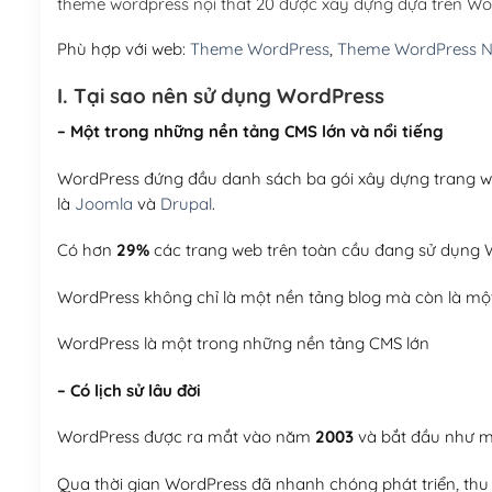
theme wordpress nội thất 20 được xây dựng dựa trên W
Phù hợp với web:
Theme WordPress
,
Theme WordPress N
I. Tại sao nên sử dụng WordPress
– Một trong những nền tảng CMS lớn và nổi tiếng
WordPress đứng đầu danh sách ba gói xây dựng trang web
là
Joomla
và
Drupal
.
Có hơn
29%
các trang web trên toàn cầu đang sử dụng W
WordPress không chỉ là một nền tảng blog mà còn là một
WordPress là một trong những nền tảng CMS lớn
– Có lịch sử lâu đời
WordPress được ra mắt vào năm
2003
và bắt đầu như mộ
Qua thời gian WordPress đã nhanh chóng phát triển, thu h