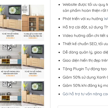
Website được tối ưu quy t
sản phẩm hoàn thiện rất t
Phát triển với xu hướng
We
Hỗ trợ cài đặt, sử dụng
Video hướng dẫn chi tiết
Thiết kế chuẩn SEO, tối 
Dễ dàng quản lý, giao di
Giao diện hiển thị đẹp trên
Tặng Plugin Tự động tạo b
Giảm 50% sử dụng Xanh C
Giảm 50% khi đăng ký mớ
Gói hỗ trợ tư vấn nâng ca