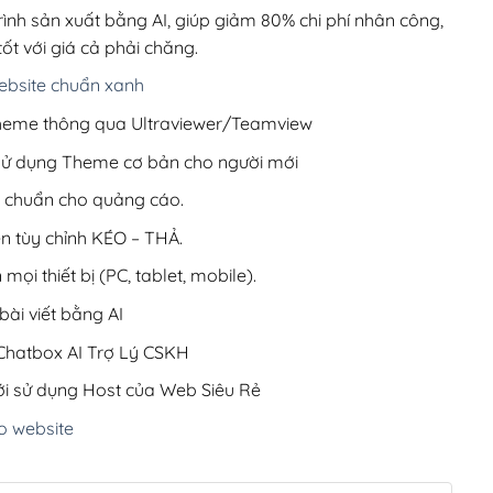
200,000₫.
rình sản xuất bằng AI, giúp giảm 80% chi phí nhân công,
ốt với giá cả phải chăng.
bsite chuẩn xanh
 Theme thông qua Ultraviewer/Teamview
 sử dụng Theme cơ bản cho người mới
ưu chuẩn cho quảng cáo.
ện tùy chỉnh KÉO – THẢ.
 mọi thiết bị (PC, tablet, mobile).
ài viết bằng AI
hatbox AI Trợ Lý CSKH
i sử dụng Host của Web Siêu Rẻ
o website