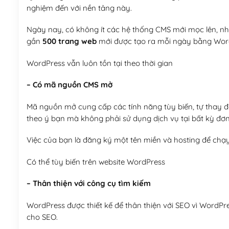
nghiệm đến với nền tảng này.
Ngày nay, có không ít các hệ thống CMS mới mọc lên, như
gần
500 trang web
mới được tạo ra mỗi ngày bằng Wor
WordPress vẫn luôn tồn tại theo thời gian
– Có mã nguồn CMS mở
Mã nguồn mở cung cấp các tính năng tùy biến, tự thay đổi
theo ý bạn mà không phải sử dụng dịch vụ tại bất kỳ đơn
Việc của bạn là đăng ký một tên miền và hosting để chạ
Có thể tùy biến trên website WordPress
– Thân thiện với công cụ tìm kiếm
WordPress được thiết kế để thân thiện với SEO vì WordPr
cho SEO.