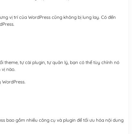
ng vị trí của WordPress cũng không bị lung lay. Có đến
dPress.
 theme, tự cài plugin, tự quản lý, bạn có thể tùy chỉnh nó
 vị nào.
y WordPress.
ess bao gồm nhiều công cụ và plugin để tối ưu hóa nội dung