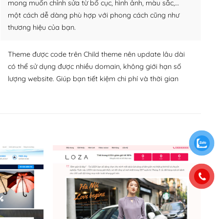
mong muốn chỉnh sửa từ bố cục, hình ảnh, màu sắc,…
một cách dễ dàng phù hợp với phong cách cũng như
thương hiệu của bạn.
Theme được code trên Child theme nên update lâu dài
có thể sử dụng được nhiều domain, không giới hạn số
lượng website. Giúp bạn tiết kiệm chi phí và thời gian