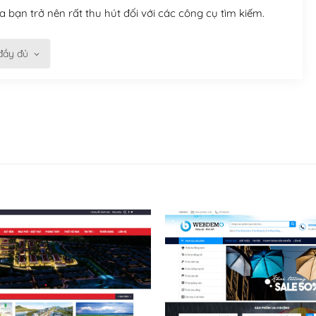
 bạn trở nên rất thu hút đối với các công cụ tìm kiếm.
đầy đủ
n trở nên dễ dàng và nhanh chóng. Với kho Theme
ở nên hấp dẫn và đơn giản hơn.
kế tốt, bạn có thể tự sửa đổi. Nếu không bạn có thể tìm
ổng lồ được kiểm duyệt bởi các nhân viên và những người
hững cộng đồng WordPress, họ sẽ giúp bạn trả lời, giải