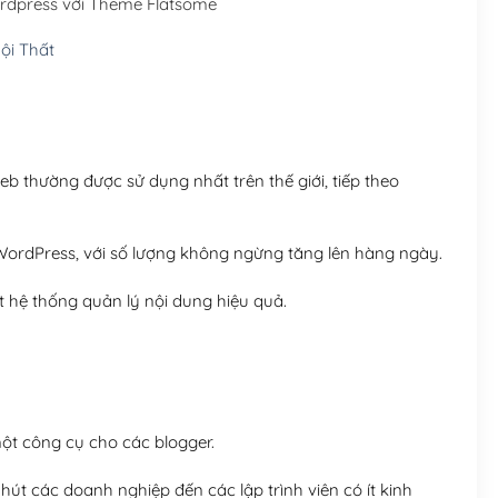
ordpress với Theme Flatsome
Hosting 5GB SSD (1 nă
ội Thất
Hosting 8GB SSD (1 nă
 thường được sử dụng nhất trên thế giới, tiếp theo
ordPress, với số lượng không ngừng tăng lên hàng ngày.
 hệ thống quản lý nội dung hiệu quả.
t công cụ cho các blogger.
út các doanh nghiệp đến các lập trình viên có ít kinh