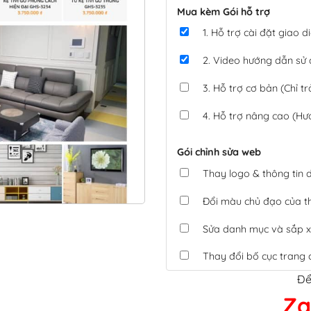
Mua kèm Gói hỗ trợ
1. Hỗ trợ cài đặt giao
2. Video hướng dẫn sử
3. Hỗ trợ cơ bản (Chỉ tr
4. Hỗ trợ nâng cao (Hư
Gói chỉnh sửa web
Thay logo & thông tin
Đổi màu chủ đạo của 
Sửa danh mục và sắp x
Thay đổi bố cục trang 
Để
Tích hợp thanh toán 
Za