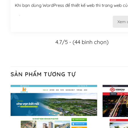
Khi bạn dùng WordPress để thiết kế web thì trang web của
Tối ưu hóa công cụ tìm kiếm
Xem 
– Dễ dàng tùy chỉnh, sửa chữa
4.7/5 - (44 bình chọn)
Khi bạn sử dụng WordPress, thì vấn đề giao diện của bạ
WordPress đa dạng sẽ giúp việc thực hiện các thiết kế tr
Nếu bạn có các kỹ thuật cơ bản với một theme được thiết 
kiếm chúng trên Internet hoặc nhờ chuyên gia.
SẢN PHẨM TƯƠNG TỰ
Dễ dàng tùy chỉnh trên WordPress
– Sở hữu một cộng đồng lớn, sẵn sàng hỗ trợ
WordPress là nơi lưu trữ cho một diễn đàn cộng đồng kh
cuồng tín WordPress.
Nếu bạn gặp khó khăn, bạn có thể lên mạng và tìm kiếm n