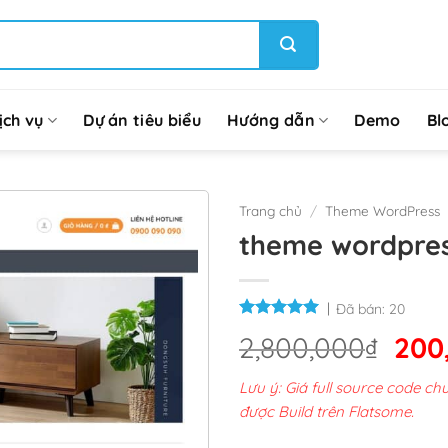
ịch vụ
Dự án tiêu biểu
Hướng dẫn
Demo
Bl
Trang chủ
/
Theme WordPress
theme wordpres
Đã bán:
20
Giá
2,800,000
₫
200
gốc
Lưu ý: Giá full source code 
là:
được Build trên Flatsome.
2,8