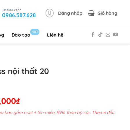
Đăng nhập
Giỏ hàng
0986.587.628
HOT
og
Đào tạo
Liên hệ
s nội thất 20
Giá
,000
₫
hiện
chưa bao gồm host + tên miền. 99% Toàn bộ các Theme đều
tại
00,000₫.
là: