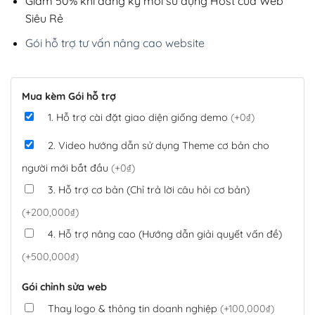
Giảm 50% khi đăng ký mới sử dụng Host của Web
Siêu Rẻ
Gói hỗ trợ tư vấn nâng cao website
Mua kèm Gói hỗ trợ
1. Hỗ trợ cài đặt giao diện giống demo
(+0₫)
2. Video hướng dẫn sử dụng Theme cơ bản cho
người mới bắt đầu
(+0₫)
3. Hỗ trợ cơ bản (Chỉ trả lời câu hỏi cơ bản)
(+200,000₫)
4. Hỗ trợ nâng cao (Hướng dẫn giải quyết vấn đề)
(+500,000₫)
Gói chỉnh sửa web
Thay logo & thông tin doanh nghiệp
(+100,000₫)