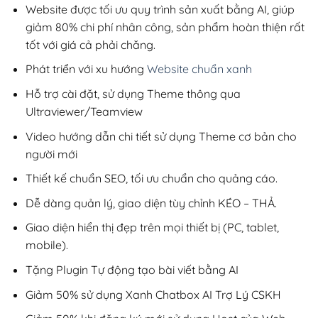
1,200,000₫
Website được tối ưu quy trình sản xuất bằng AI, giúp
giảm 80% chi phí nhân công, sản phẩm hoàn thiện rất
tốt với giá cả phải chăng.
Phát triển với xu hướng
Website chuẩn xanh
Hỗ trợ cài đặt, sử dụng Theme thông qua
Ultraviewer/Teamview
Video hướng dẫn chi tiết sử dụng Theme cơ bản cho
người mới
Thiết kế chuẩn SEO, tối ưu chuẩn cho quảng cáo.
Dễ dàng quản lý, giao diện tùy chỉnh KÉO – THẢ.
Giao diện hiển thị đẹp trên mọi thiết bị (PC, tablet,
mobile).
Tặng Plugin Tự động tạo bài viết bằng AI
Giảm 50% sử dụng Xanh Chatbox AI Trợ Lý CSKH