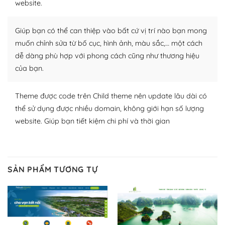
website.
nhiều plugin trả phí hoặc miễn phí.
Nhờ lượng người dùng đông đảo, thư viện themes và
Giúp bạn có thể can thiệp vào bất cứ vị trí nào bạn mong
plugin của WordPress rất phong phú. Bạn có thể thỏa
muốn chỉnh sửa từ bố cục, hình ảnh, màu sắc,… một cách
thích chọn lựa plugin và themes phù hợp cho mục đích
dễ dàng phù hợp với phong cách cũng như thương hiệu
lập website của mình.
của bạn.
WordPress đa dạng plugin và themes
Theme được code trên Child theme nên update lâu dài có
– Dễ sử dụng
thể sử dụng được nhiều domain, không giới hạn số lượng
website. Giúp bạn tiết kiệm chi phí và thời gian
Với mọi Hosting bất kỳ thì WordPress đều có thể dễ
dàng thiết lập vì thực tế nó đã cung cấp khoảng 60%
toàn bộ web.
SẢN PHẨM TƯƠNG TỰ
Và bạn có toàn quyền tự do khi quyết định nơi lưu trữ
trang web WordPress của bạn.
Dễ dàng lựa chọn Hosting cho website WordPress