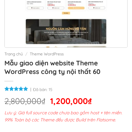
Trang chủ
/
Theme WordPress
Mẫu giao diện website Theme
WordPress công ty nội thất 60
Đã bán:
15
Giá
Giá
2,800,000
₫
1,200,000
₫
gốc
hiện
Lưu ý: Giá full source code chưa bao gồm host + tên miền.
là:
tại
99% Toàn bộ các Theme đều được Build trên Flatsome.
2,800,000₫.
là: