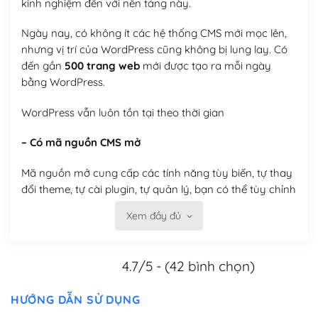
kinh nghiệm đến với nền tảng này.
Ngày nay, có không ít các hệ thống CMS mới mọc lên,
nhưng vị trí của WordPress cũng không bị lung lay. Có
đến gần
500 trang web
mới được tạo ra mỗi ngày
bằng WordPress.
WordPress vẫn luôn tồn tại theo thời gian
– Có mã nguồn CMS mở
Mã nguồn mở cung cấp các tính năng tùy biến, tự thay
đổi theme, tự cài plugin, tự quản lý, bạn có thể tùy chỉnh
nó theo ý bạn mà không phải sử dụng dịch vụ tại bất
Xem đầy đủ
kỳ đơn vị nào.
Việc của bạn là đăng ký một tên miền và hosting để
4.7/5 - (42 bình chọn)
chạy WordPress.
Có thể tùy biến trên website WordPress
HƯỚNG DẪN SỬ DỤNG