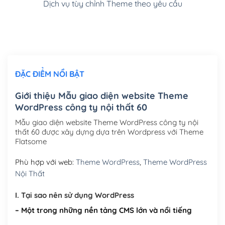
Dịch vụ tùy chỉnh Theme theo yêu cầu
Cài đặt SMTP Mail cho site Wordpress
(+100,000₫)
Thiết kế logo đơn giản để đăng web
(+300,000₫)
Chỉnh sửa site theo yêu cầu tuỳ chọn
(+2,000,000₫)
ĐẶC ĐIỂM NỔI BẬT
Mua thêm Host + Tên miền
Tên miền quốc tế .com .net .org (1 năm)
(+300,000₫)
Giới thiệu Mẫu giao diện website Theme
WordPress công ty nội thất 60
Tên miền Việt Nam .vn (1 năm)
(+550,000₫)
Mẫu giao diện website Theme WordPress công ty nội
Hosting 2GB SSD (1 năm)
(+450,000₫)
thất 60 được xây dựng dựa trên Wordpress với Theme
Flatsome
Hosting 3GB SSD (1 năm)
(+550,000₫)
Phù hợp với web:
Theme WordPress
,
Theme WordPress
Hosting 5GB SSD (1 năm)
(+650,000₫)
Nội Thất
Hosting 8GB SSD (1 năm)
(+950,000₫)
I. Tại sao nên sử dụng WordPress
– Một trong những nền tảng CMS lớn và nổi tiếng