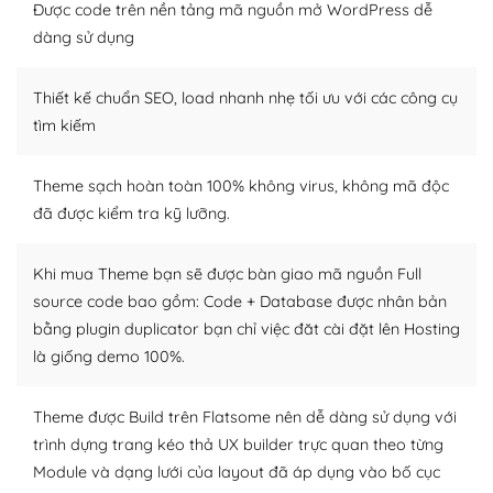
thiết kế tốt, bạn có thể tự sửa đổi. Nếu không bạn có thể
Được code trên nền tảng mã nguồn mở WordPress dễ
tìm kiếm chúng trên Internet hoặc nhờ chuyên gia.
dàng sử dụng
Dễ dàng tùy chỉnh trên WordPress
Thiết kế chuẩn SEO, load nhanh nhẹ tối ưu với các công cụ
– Sở hữu một cộng đồng lớn, sẵn sàng hỗ trợ
tìm kiếm
WordPress là nơi lưu trữ cho một diễn đàn cộng đồng
Theme sạch hoàn toàn 100% không virus, không mã độc
khổng lồ được kiểm duyệt bởi các nhân viên và những
đã được kiểm tra kỹ lưỡng.
người cuồng tín WordPress.
Nếu bạn gặp khó khăn, bạn có thể lên mạng và tìm
Khi mua Theme bạn sẽ được bàn giao mã nguồn Full
kiếm những cộng đồng WordPress, họ sẽ giúp bạn trả
source code bao gồm: Code + Database được nhân bản
lời, giải đáp vấn đề của bạn.
bằng plugin duplicator bạn chỉ việc đăt cài đặt lên Hosting
là giống demo 100%.
Cộng đồng sử dụng WordPress sẵn sàng hỗ trợ bạn
– Đa dạng plugin và themes
Theme được Build trên Flatsome nên dễ dàng sử dụng với
trình dựng trang kéo thả UX builder trực quan theo từng
Plugin mở rộng là thành phần cài đặt thêm vào
Module và dạng lưới của layout đã áp dụng vào bố cục
WordPress để tăng thêm các tính năng cần thiết. Có