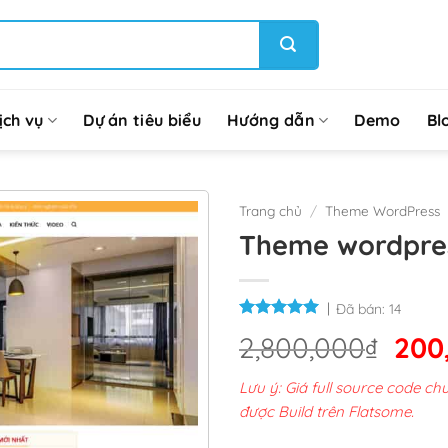
ịch vụ
Dự án tiêu biểu
Hướng dẫn
Demo
Bl
Trang chủ
/
Theme WordPress
Theme wordpres
Đã bán:
14
Giá
2,800,000
₫
200
gốc
Lưu ý: Giá full source code 
là:
được Build trên Flatsome.
2,8