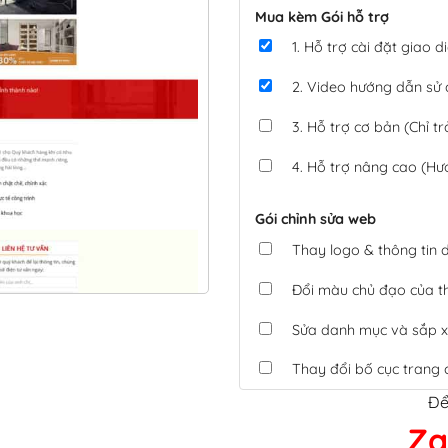
Mua kèm Gói hỗ trợ
1. Hỗ trợ cài đặt giao
2. Video hướng dẫn sử
3. Hỗ trợ cơ bản (Chỉ tr
4. Hỗ trợ nâng cao (Hư
Gói chỉnh sửa web
Thay logo & thông tin
Đổi màu chủ đạo của 
Sửa danh mục và sắp x
Thay đổi bố cục trang 
Để
Tích hợp thanh toán 
Za