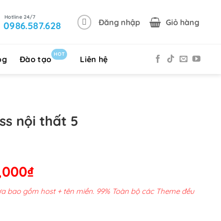
Đăng nhập
Giỏ hàng
0986.587.628
HOT
og
Đào tạo
Liên hệ
s nội thất 5
Giá
,000
₫
hiện
chưa bao gồm host + tên miền. 99% Toàn bộ các Theme đều
tại
00,000₫.
là: