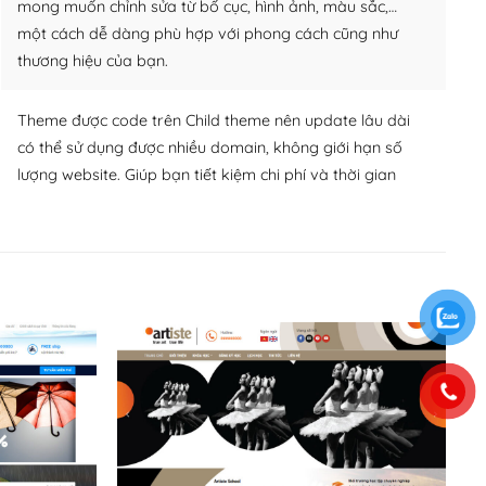
mong muốn chỉnh sửa từ bố cục, hình ảnh, màu sắc,…
một cách dễ dàng phù hợp với phong cách cũng như
thương hiệu của bạn.
Theme được code trên Child theme nên update lâu dài
có thể sử dụng được nhiều domain, không giới hạn số
lượng website. Giúp bạn tiết kiệm chi phí và thời gian