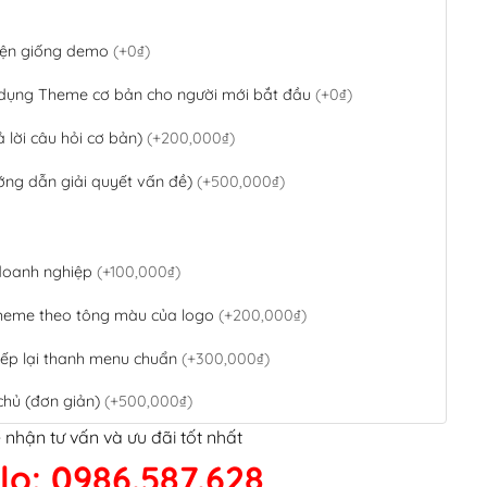
 diện giống demo
(+0₫)
 dụng Theme cơ bản cho người mới bắt đầu
(+0₫)
ả lời câu hỏi cơ bản)
(+200,000₫)
ớng dẫn giải quyết vấn đề)
(+500,000₫)
 doanh nghiệp
(+100,000₫)
theme theo tông màu của logo
(+200,000₫)
ếp lại thanh menu chuẩn
(+300,000₫)
chủ (đơn giản)
(+500,000₫)
 nhận tư vấn và ưu đãi tốt nhất
QR Code ngân hàng
(+100,000₫)
lo: 0986.587.628