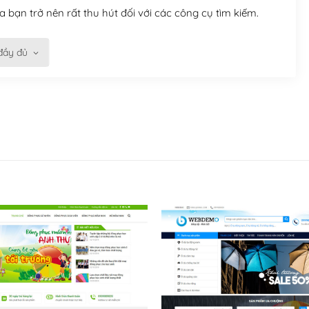
 bạn trở nên rất thu hút đối với các công cụ tìm kiếm.
đầy đủ
n trở nên dễ dàng và nhanh chóng. Với kho Theme
ở nên hấp dẫn và đơn giản hơn.
kế tốt, bạn có thể tự sửa đổi. Nếu không bạn có thể tìm
ổng lồ được kiểm duyệt bởi các nhân viên và những người
hững cộng đồng WordPress, họ sẽ giúp bạn trả lời, giải