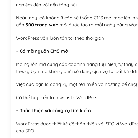
nghiệm đến với nền tảng này.
Ngày nay, có không ít các hệ thống CMS mới mọc lên, như
gần
500 trang web
mới được tạo ra mỗi ngày bằng Wor
WordPress vẫn luôn tồn tại theo thời gian
– Có mã nguồn CMS mở
Mã nguồn mở cung cấp các tính năng tùy biến, tự thay đổi
theo ý bạn mà không phải sử dụng dịch vụ tại bất kỳ đơn
Việc của bạn là đăng ký một tên miền và hosting để chạ
Có thể tùy biến trên website WordPress
– Thân thiện với công cụ tìm kiếm
WordPress được thiết kế để thân thiện với SEO vì WordPr
cho SEO.