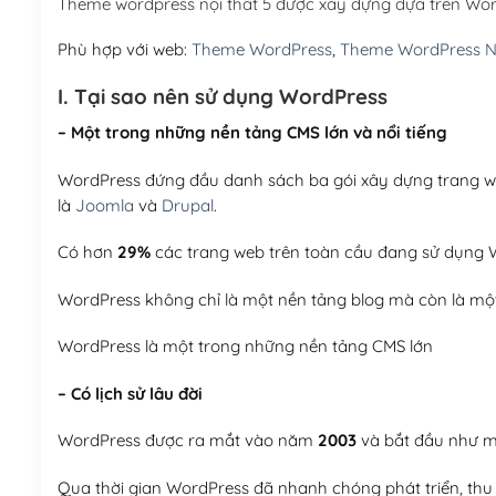
Theme wordpress nội thất 5 được xây dựng dựa trên Wo
Phù hợp với web:
Theme WordPress
,
Theme WordPress N
I. Tại sao nên sử dụng WordPress
– Một trong những nền tảng CMS lớn và nổi tiếng
WordPress đứng đầu danh sách ba gói xây dựng trang web
là
Joomla
và
Drupal
.
Có hơn
29%
các trang web trên toàn cầu đang sử dụng W
WordPress không chỉ là một nền tảng blog mà còn là một
WordPress là một trong những nền tảng CMS lớn
– Có lịch sử lâu đời
WordPress được ra mắt vào năm
2003
và bắt đầu như mộ
Qua thời gian WordPress đã nhanh chóng phát triển, thu h