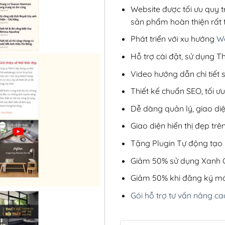
Website được tối ưu quy t
sản phẩm hoàn thiện rất t
Phát triển với xu hướng
We
Hỗ trợ cài đặt, sử dụng
Video hướng dẫn chi tiết
Thiết kế chuẩn SEO, tối 
Dễ dàng quản lý, giao di
Giao diện hiển thị đẹp trên
Tặng Plugin Tự động tạo b
Giảm 50% sử dụng Xanh C
Giảm 50% khi đăng ký mớ
Gói hỗ trợ tư vấn nâng ca