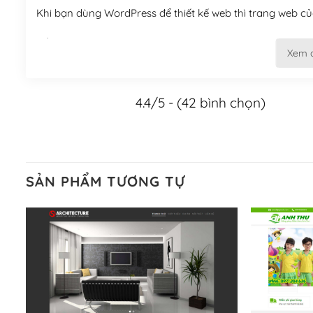
Khi bạn dùng WordPress để thiết kế web thì trang web của
Tối ưu hóa công cụ tìm kiếm
Xem 
– Dễ dàng tùy chỉnh, sửa chữa
4.4/5 - (42 bình chọn)
Khi bạn sử dụng WordPress, thì vấn đề giao diện của bạ
WordPress đa dạng sẽ giúp việc thực hiện các thiết kế tr
Nếu bạn có các kỹ thuật cơ bản với một theme được thiết 
kiếm chúng trên Internet hoặc nhờ chuyên gia.
SẢN PHẨM TƯƠNG TỰ
Dễ dàng tùy chỉnh trên WordPress
– Sở hữu một cộng đồng lớn, sẵn sàng hỗ trợ
WordPress là nơi lưu trữ cho một diễn đàn cộng đồng kh
cuồng tín WordPress.
Nếu bạn gặp khó khăn, bạn có thể lên mạng và tìm kiếm n