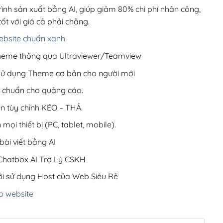
200,000₫.
rình sản xuất bằng AI, giúp giảm 80% chi phí nhân công,
ốt với giá cả phải chăng.
bsite chuẩn xanh
 Theme thông qua Ultraviewer/Teamview
 sử dụng Theme cơ bản cho người mới
ưu chuẩn cho quảng cáo.
ện tùy chỉnh KÉO – THẢ.
 mọi thiết bị (PC, tablet, mobile).
ài viết bằng AI
hatbox AI Trợ Lý CSKH
i sử dụng Host của Web Siêu Rẻ
o website