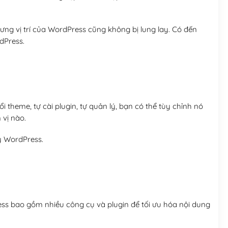
ng vị trí của WordPress cũng không bị lung lay. Có đến
dPress.
 theme, tự cài plugin, tự quản lý, bạn có thể tùy chỉnh nó
 vị nào.
y WordPress.
ess bao gồm nhiều công cụ và plugin để tối ưu hóa nội dung