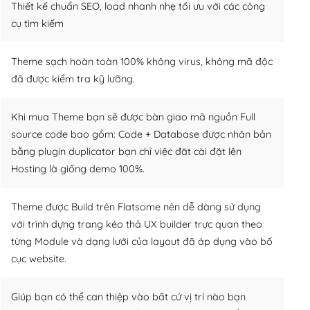
Thiết kế chuẩn SEO, load nhanh nhẹ tối ưu với các công
cụ tìm kiếm
Theme sạch hoàn toàn 100% không virus, không mã độc
đã được kiểm tra kỹ lưỡng.
Khi mua Theme bạn sẽ được bàn giao mã nguồn Full
source code bao gồm: Code + Database được nhân bản
bằng plugin duplicator bạn chỉ việc đăt cài đặt lên
Hosting là giống demo 100%.
Theme được Build trên Flatsome nên dễ dàng sử dụng
với trình dựng trang kéo thả UX builder trực quan theo
từng Module và dạng lưới của layout đã áp dụng vào bố
cục website.
Giúp bạn có thể can thiệp vào bất cứ vị trí nào bạn