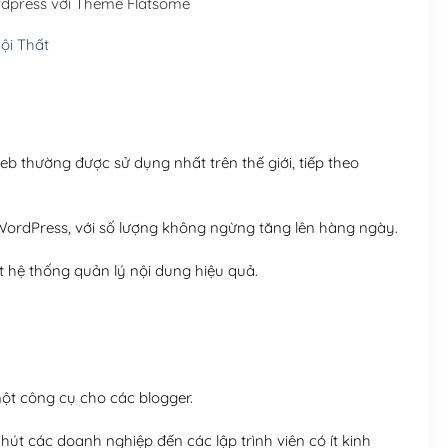
rdpress với Theme Flatsome
Hosting 5GB SSD (1 nă
ội Thất
Hosting 8GB SSD (1 nă
 thường được sử dụng nhất trên thế giới, tiếp theo
ordPress, với số lượng không ngừng tăng lên hàng ngày.
 hệ thống quản lý nội dung hiệu quả.
t công cụ cho các blogger.
út các doanh nghiệp đến các lập trình viên có ít kinh