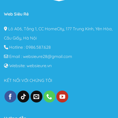
Web Siêu Rẻ
Lô A06, Tầng 1, CC HomeCity, 177 Trung Kính, Yên Hòa,
Cầu Giấy, Hà Nội
Hotline :
0986.587.628
Email :
websieure28@gmail.com
Website:
websieure.vn
KẾT NỐI VỚI CHÚNG TÔI