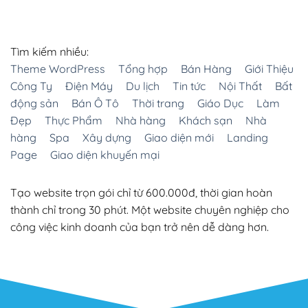
Tìm kiếm nhiều:
Theme WordPress
Tổng hợp
Bán Hàng
Giới Thiệu
Công Ty
Điện Máy
Du lịch
Tin tức
Nội Thất
Bất
động sản
Bán Ô Tô
Thời trang
Giáo Dục
Làm
Đẹp
Thực Phẩm
Nhà hàng
Khách sạn
Nhà
hàng
Spa
Xây dựng
Giao diện mới
Landing
Page
Giao diện khuyến mại
Tạo website trọn gói chỉ từ 600.000đ, thời gian hoàn
thành chỉ trong 30 phút. Một website chuyên nghiệp cho
công việc kinh doanh của bạn trở nên dễ dàng hơn.