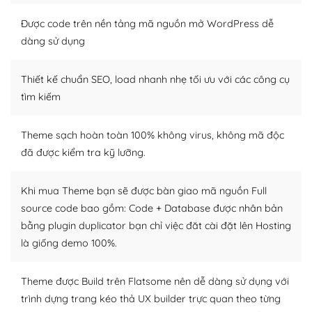
Nếu bạn có các kỹ thuật cơ bản với một theme được
thiết kế tốt, bạn có thể tự sửa đổi. Nếu không bạn có thể
Được code trên nền tảng mã nguồn mở WordPress dễ
tìm kiếm chúng trên Internet hoặc nhờ chuyên gia.
dàng sử dụng
Dễ dàng tùy chỉnh trên WordPress
Thiết kế chuẩn SEO, load nhanh nhẹ tối ưu với các công cụ
– Sở hữu một cộng đồng lớn, sẵn sàng hỗ trợ
tìm kiếm
WordPress là nơi lưu trữ cho một diễn đàn cộng đồng
Theme sạch hoàn toàn 100% không virus, không mã độc
khổng lồ được kiểm duyệt bởi các nhân viên và những
đã được kiểm tra kỹ lưỡng.
người cuồng tín WordPress.
Nếu bạn gặp khó khăn, bạn có thể lên mạng và tìm
Khi mua Theme bạn sẽ được bàn giao mã nguồn Full
kiếm những cộng đồng WordPress, họ sẽ giúp bạn trả
source code bao gồm: Code + Database được nhân bản
lời, giải đáp vấn đề của bạn.
bằng plugin duplicator bạn chỉ việc đăt cài đặt lên Hosting
là giống demo 100%.
Cộng đồng sử dụng WordPress sẵn sàng hỗ trợ bạn
– Đa dạng plugin và themes
Theme được Build trên Flatsome nên dễ dàng sử dụng với
trình dựng trang kéo thả UX builder trực quan theo từng
Plugin mở rộng là thành phần cài đặt thêm vào