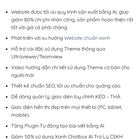
2,800,000₫.
là:
1,199,000₫.
Website được tối ưu quy trình sản xuất bằng AI, giúp
giảm 80% chi phí nhân công, sản phẩm hoàn thiện rất
tốt với giá cả phải chăng.
Phát triển với xu hướng
Website chuẩn xanh
Hỗ trợ cài đặt, sử dụng Theme thông qua
Ultraviewer/Teamview
Video hướng dẫn chi tiết sử dụng Theme cơ bản cho
người mới
Thiết kế chuẩn SEO, tối ưu chuẩn cho quảng cáo.
Dễ dàng quản lý, giao diện tùy chỉnh KÉO – THẢ.
Giao diện hiển thị đẹp trên mọi thiết bị (PC, tablet,
mobile).
Tặng Plugin Tự động tạo bài viết bằng AI
Giảm 50% sử dụng Xanh Chatbox AI Trợ Lý CSKH