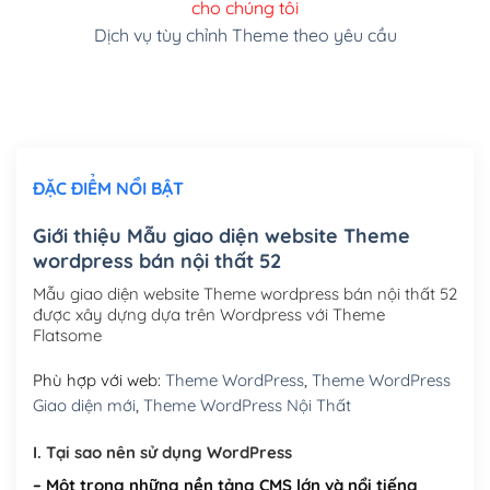
cho chúng tôi
(+150,000₫)
Dịch vụ tùy chỉnh Theme theo yêu cầu
Cài đặt SMTP Mail cho site Wordpress
(+100,000₫)
Thiết kế logo đơn giản để đăng web
(+300,000₫)
Chỉnh sửa site theo yêu cầu tuỳ chọn
(+2,000,000₫)
ĐẶC ĐIỂM NỔI BẬT
Mua thêm Host + Tên miền
Tên miền quốc tế .com .net .org (1 năm)
(+300,000₫)
Giới thiệu Mẫu giao diện website Theme
wordpress bán nội thất 52
Tên miền Việt Nam .vn (1 năm)
(+550,000₫)
Mẫu giao diện website Theme wordpress bán nội thất 52
Hosting 2GB SSD (1 năm)
(+450,000₫)
được xây dựng dựa trên Wordpress với Theme
Flatsome
Hosting 3GB SSD (1 năm)
(+550,000₫)
Phù hợp với web:
Theme WordPress
,
Theme WordPress
Hosting 5GB SSD (1 năm)
(+650,000₫)
Giao diện mới
,
Theme WordPress Nội Thất
Hosting 8GB SSD (1 năm)
(+950,000₫)
I. Tại sao nên sử dụng WordPress
– Một trong những nền tảng CMS lớn và nổi tiếng