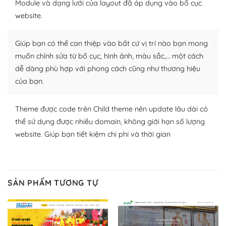
Module và dạng lưới của layout đã áp dụng vào bố cục
WordPress để tăng thêm các tính năng cần thiết. Có
website.
nhiều plugin trả phí hoặc miễn phí.
Nhờ lượng người dùng đông đảo, thư viện themes và
Giúp bạn có thể can thiệp vào bất cứ vị trí nào bạn mong
plugin của WordPress rất phong phú. Bạn có thể thỏa
muốn chỉnh sửa từ bố cục, hình ảnh, màu sắc,… một cách
thích chọn lựa plugin và themes phù hợp cho mục đích
dễ dàng phù hợp với phong cách cũng như thương hiệu
lập website của mình.
của bạn.
WordPress đa dạng plugin và themes
Theme được code trên Child theme nên update lâu dài có
– Dễ sử dụng
thể sử dụng được nhiều domain, không giới hạn số lượng
website. Giúp bạn tiết kiệm chi phí và thời gian
Với mọi Hosting bất kỳ thì WordPress đều có thể dễ
dàng thiết lập vì thực tế nó đã cung cấp khoảng 60%
toàn bộ web.
SẢN PHẨM TƯƠNG TỰ
Và bạn có toàn quyền tự do khi quyết định nơi lưu trữ
trang web WordPress của bạn.
Dễ dàng lựa chọn Hosting cho website WordPress