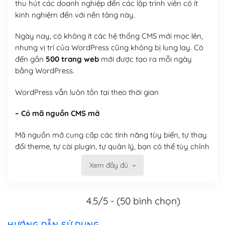
thu hút các doanh nghiệp đến các lập trình viên có ít
kinh nghiệm đến với nền tảng này.
Ngày nay, có không ít các hệ thống CMS mới mọc lên,
nhưng vị trí của WordPress cũng không bị lung lay. Có
đến gần
500 trang web
mới được tạo ra mỗi ngày
bằng WordPress.
WordPress vẫn luôn tồn tại theo thời gian
– Có mã nguồn CMS mở
Mã nguồn mở cung cấp các tính năng tùy biến, tự thay
đổi theme, tự cài plugin, tự quản lý, bạn có thể tùy chỉnh
nó theo ý bạn mà không phải sử dụng dịch vụ tại bất
Xem đầy đủ
kỳ đơn vị nào.
Việc của bạn là đăng ký một tên miền và hosting để
4.5/5 - (50 bình chọn)
chạy WordPress.
Có thể tùy biến trên website WordPress
HƯỚNG DẪN SỬ DỤNG