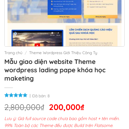
Trang chủ
/
Theme Wordpress Giới Thiệu Công Ty
Mẫu giao diện website Theme
wordpress lading pape khóa học
maketing
Đã bán:
8
Giá
Giá
2,800,000
₫
200,000
₫
gốc
hiện
Lưu ý: Giá full source code chưa bao gồm host + tên miền.
là:
tại
99% Toàn bộ các Theme đều được Build trên Flatsome.