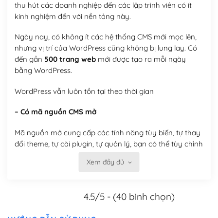
thu hút các doanh nghiệp đến các lập trình viên có ít
kinh nghiệm đến với nền tảng này.
Ngày nay, có không ít các hệ thống CMS mới mọc lên,
nhưng vị trí của WordPress cũng không bị lung lay. Có
đến gần
500 trang web
mới được tạo ra mỗi ngày
bằng WordPress.
WordPress vẫn luôn tồn tại theo thời gian
– Có mã nguồn CMS mở
Mã nguồn mở cung cấp các tính năng tùy biến, tự thay
đổi theme, tự cài plugin, tự quản lý, bạn có thể tùy chỉnh
nó theo ý bạn mà không phải sử dụng dịch vụ tại bất
Xem đầy đủ
kỳ đơn vị nào.
Việc của bạn là đăng ký một tên miền và hosting để
4.5/5 - (40 bình chọn)
chạy WordPress.