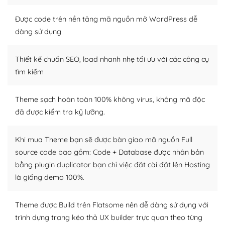
Nếu bạn có các kỹ thuật cơ bản với một theme được
thiết kế tốt, bạn có thể tự sửa đổi. Nếu không bạn có thể
Được code trên nền tảng mã nguồn mở WordPress dễ
tìm kiếm chúng trên Internet hoặc nhờ chuyên gia.
dàng sử dụng
Dễ dàng tùy chỉnh trên WordPress
Thiết kế chuẩn SEO, load nhanh nhẹ tối ưu với các công cụ
– Sở hữu một cộng đồng lớn, sẵn sàng hỗ trợ
tìm kiếm
WordPress là nơi lưu trữ cho một diễn đàn cộng đồng
Theme sạch hoàn toàn 100% không virus, không mã độc
khổng lồ được kiểm duyệt bởi các nhân viên và những
đã được kiểm tra kỹ lưỡng.
người cuồng tín WordPress.
Nếu bạn gặp khó khăn, bạn có thể lên mạng và tìm
Khi mua Theme bạn sẽ được bàn giao mã nguồn Full
kiếm những cộng đồng WordPress, họ sẽ giúp bạn trả
source code bao gồm: Code + Database được nhân bản
lời, giải đáp vấn đề của bạn.
bằng plugin duplicator bạn chỉ việc đăt cài đặt lên Hosting
là giống demo 100%.
Cộng đồng sử dụng WordPress sẵn sàng hỗ trợ bạn
– Đa dạng plugin và themes
Theme được Build trên Flatsome nên dễ dàng sử dụng với
trình dựng trang kéo thả UX builder trực quan theo từng
Plugin mở rộng là thành phần cài đặt thêm vào