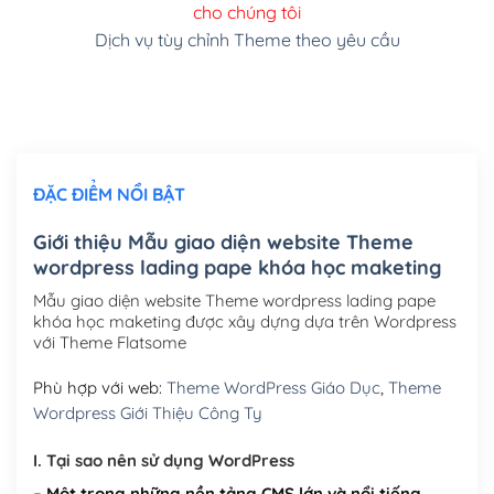
cho chúng tôi
(+150,000₫)
Dịch vụ tùy chỉnh Theme theo yêu cầu
Cài đặt SMTP Mail cho site Wordpress
(+100,000₫)
Thiết kế logo đơn giản để đăng web
(+300,000₫)
Chỉnh sửa site theo yêu cầu tuỳ chọn
(+2,000,000₫)
ĐẶC ĐIỂM NỔI BẬT
Mua thêm Host + Tên miền
Tên miền quốc tế .com .net .org (1 năm)
(+300,000₫)
Giới thiệu Mẫu giao diện website Theme
wordpress lading pape khóa học maketing
Tên miền Việt Nam .vn (1 năm)
(+550,000₫)
Mẫu giao diện website Theme wordpress lading pape
Hosting 2GB SSD (1 năm)
(+450,000₫)
khóa học maketing được xây dựng dựa trên Wordpress
với Theme Flatsome
Hosting 3GB SSD (1 năm)
(+550,000₫)
Phù hợp với web:
Theme WordPress Giáo Dục
,
Theme
Hosting 5GB SSD (1 năm)
(+650,000₫)
Wordpress Giới Thiệu Công Ty
Hosting 8GB SSD (1 năm)
(+950,000₫)
I. Tại sao nên sử dụng WordPress
– Một trong những nền tảng CMS lớn và nổi tiếng