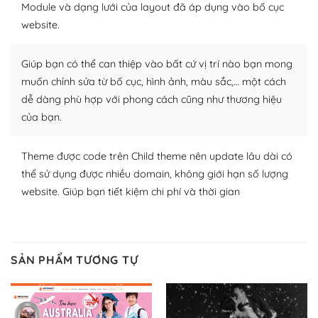
Module và dạng lưới của layout đã áp dụng vào bố cục
WordPress để tăng thêm các tính năng cần thiết. Có
website.
nhiều plugin trả phí hoặc miễn phí.
Nhờ lượng người dùng đông đảo, thư viện themes và
Giúp bạn có thể can thiệp vào bất cứ vị trí nào bạn mong
plugin của WordPress rất phong phú. Bạn có thể thỏa
muốn chỉnh sửa từ bố cục, hình ảnh, màu sắc,… một cách
thích chọn lựa plugin và themes phù hợp cho mục đích
dễ dàng phù hợp với phong cách cũng như thương hiệu
lập website của mình.
của bạn.
WordPress đa dạng plugin và themes
Theme được code trên Child theme nên update lâu dài có
– Dễ sử dụng
thể sử dụng được nhiều domain, không giới hạn số lượng
website. Giúp bạn tiết kiệm chi phí và thời gian
Với mọi Hosting bất kỳ thì WordPress đều có thể dễ
dàng thiết lập vì thực tế nó đã cung cấp khoảng 60%
toàn bộ web.
SẢN PHẨM TƯƠNG TỰ
Và bạn có toàn quyền tự do khi quyết định nơi lưu trữ
trang web WordPress của bạn.
Dễ dàng lựa chọn Hosting cho website WordPress