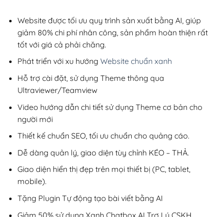
2,800,000₫.
là:
200,000₫.
Website được tối ưu quy trình sản xuất bằng AI, giúp
giảm 80% chi phí nhân công, sản phẩm hoàn thiện rất
tốt với giá cả phải chăng.
Phát triển với xu hướng
Website chuẩn xanh
Hỗ trợ cài đặt, sử dụng Theme thông qua
Ultraviewer/Teamview
Video hướng dẫn chi tiết sử dụng Theme cơ bản cho
người mới
Thiết kế chuẩn SEO, tối ưu chuẩn cho quảng cáo.
Dễ dàng quản lý, giao diện tùy chỉnh KÉO – THẢ.
Giao diện hiển thị đẹp trên mọi thiết bị (PC, tablet,
mobile).
Tặng Plugin Tự động tạo bài viết bằng AI
Giảm 50% sử dụng Xanh Chatbox AI Trợ Lý CSKH