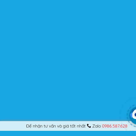
Flatsome là gì mà có thể đáp ứng mọi nhu cầu của
người dùng? Nếu bạn là một Designer mới bắt đầu thiết
kế những Website đầu tiên, hay đã là một lập trình viên
chuyên nghiệp, nó vẫn thỏa mãn bạn dù là một người
khó tính.
Được cập nhật liên tục
Flatsome là sản phẩm bán chạy nhất của UX-Themes.
Vì thế, nó luôn được đầu tư và ưu ái cập nhật các tính
năng mới nhất, tốt nhất.
Flatsome còn hỗ trợ hơn 12 ngôn ngữ khác nhau, do đó
bạn có thể dịch Website ra hầu hết mọi ngôn ngữ mà
bạn muốn.