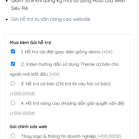
Giảm 50% khi đăng ký mới sử dụng Host của Web
Siêu Rẻ
Gói hỗ trợ tư vấn nâng cao website
Mua kèm Gói hỗ trợ
1. Hỗ trợ cài đặt giao diện giống demo
(+0₫)
2. Video hướng dẫn sử dụng Theme cơ bản cho
người mới bắt đầu
(+0₫)
3. Hỗ trợ cơ bản (Chỉ trả lời câu hỏi cơ bản)
(+200,000₫)
4. Hỗ trợ nâng cao (Hướng dẫn giải quyết vấn đề)
(+500,000₫)
Gói chỉnh sửa web
Thay logo & thông tin doanh nghiệp
(+100,000₫)