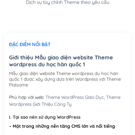
Dịch vụ tùy chỉnh Theme theo yêu cầu
Cài đặt SMTP Mail cho site Wordpress
(+100,000₫)
Thiết kế logo đơn giản để đăng web
(+300,000₫)
Chỉnh sửa site theo yêu cầu tuỳ chọn
(+2,000,000₫)
ĐẶC ĐIỂM NỔI BẬT
Mua thêm Host + Tên miền
Tên miền quốc tế .com .net .org (1 năm)
(+300,000₫)
Giới thiệu Mẫu giao diện website Theme
wordpress du học hàn quốc 1
Tên miền Việt Nam .vn (1 năm)
(+550,000₫)
Mẫu giao diện website Theme wordpress du học hàn
Hosting 2GB SSD (1 năm)
(+450,000₫)
quốc 1 được xây dựng dựa trên Wordpress với Theme
Flatsome
Hosting 3GB SSD (1 năm)
(+550,000₫)
Phù hợp với web:
Theme WordPress Giáo Dục
,
Theme
Hosting 5GB SSD (1 năm)
(+650,000₫)
Wordpress Giới Thiệu Công Ty
Hosting 8GB SSD (1 năm)
(+950,000₫)
I. Tại sao nên sử dụng WordPress
– Một trong những nền tảng CMS lớn và nổi tiếng