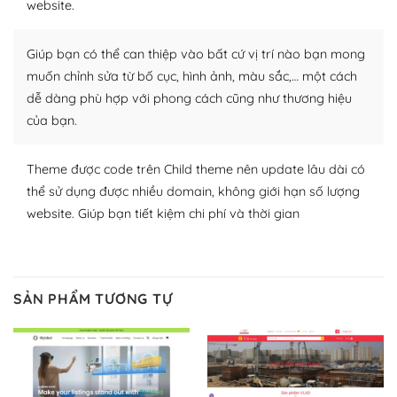
website.
nhiều plugin trả phí hoặc miễn phí.
Nhờ lượng người dùng đông đảo, thư viện themes và
Giúp bạn có thể can thiệp vào bất cứ vị trí nào bạn mong
plugin của WordPress rất phong phú. Bạn có thể thỏa
muốn chỉnh sửa từ bố cục, hình ảnh, màu sắc,… một cách
thích chọn lựa plugin và themes phù hợp cho mục đích
dễ dàng phù hợp với phong cách cũng như thương hiệu
lập website của mình.
của bạn.
WordPress đa dạng plugin và themes
Theme được code trên Child theme nên update lâu dài có
– Dễ sử dụng
thể sử dụng được nhiều domain, không giới hạn số lượng
website. Giúp bạn tiết kiệm chi phí và thời gian
Với mọi Hosting bất kỳ thì WordPress đều có thể dễ
dàng thiết lập vì thực tế nó đã cung cấp khoảng 60%
toàn bộ web.
SẢN PHẨM TƯƠNG TỰ
Và bạn có toàn quyền tự do khi quyết định nơi lưu trữ
trang web WordPress của bạn.
Dễ dàng lựa chọn Hosting cho website WordPress