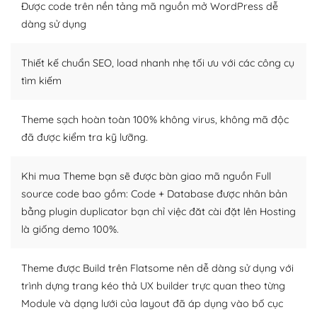
thiết kế tốt, bạn có thể tự sửa đổi. Nếu không bạn có thể
Được code trên nền tảng mã nguồn mở WordPress dễ
tìm kiếm chúng trên Internet hoặc nhờ chuyên gia.
dàng sử dụng
Dễ dàng tùy chỉnh trên WordPress
Thiết kế chuẩn SEO, load nhanh nhẹ tối ưu với các công cụ
– Sở hữu một cộng đồng lớn, sẵn sàng hỗ trợ
tìm kiếm
WordPress là nơi lưu trữ cho một diễn đàn cộng đồng
Theme sạch hoàn toàn 100% không virus, không mã độc
khổng lồ được kiểm duyệt bởi các nhân viên và những
đã được kiểm tra kỹ lưỡng.
người cuồng tín WordPress.
Nếu bạn gặp khó khăn, bạn có thể lên mạng và tìm
Khi mua Theme bạn sẽ được bàn giao mã nguồn Full
kiếm những cộng đồng WordPress, họ sẽ giúp bạn trả
source code bao gồm: Code + Database được nhân bản
lời, giải đáp vấn đề của bạn.
bằng plugin duplicator bạn chỉ việc đăt cài đặt lên Hosting
là giống demo 100%.
Cộng đồng sử dụng WordPress sẵn sàng hỗ trợ bạn
– Đa dạng plugin và themes
Theme được Build trên Flatsome nên dễ dàng sử dụng với
trình dựng trang kéo thả UX builder trực quan theo từng
Plugin mở rộng là thành phần cài đặt thêm vào
Module và dạng lưới của layout đã áp dụng vào bố cục
WordPress để tăng thêm các tính năng cần thiết. Có