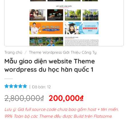
Trang chủ
/
Theme Wordpress Giới Thiệu Công Ty
Mẫu giao diện website Theme
wordpress du học hàn quốc 1
Đã bán:
12
Giá
Giá
2,800,000
₫
200,000
₫
gốc
hiện
Lưu ý: Giá full source code chưa bao gồm host + tên miền.
là:
tại
99% Toàn bộ các Theme đều được Build trên Flatsome.
2,800,000₫.
là: