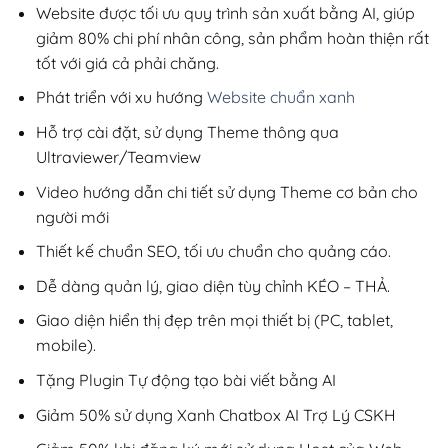
200,000₫.
Website được tối ưu quy trình sản xuất bằng AI, giúp
giảm 80% chi phí nhân công, sản phẩm hoàn thiện rất
tốt với giá cả phải chăng.
Phát triển với xu hướng
Website chuẩn xanh
Hỗ trợ cài đặt, sử dụng Theme thông qua
Ultraviewer/Teamview
Video hướng dẫn chi tiết sử dụng Theme cơ bản cho
người mới
Thiết kế chuẩn SEO, tối ưu chuẩn cho quảng cáo.
Dễ dàng quản lý, giao diện tùy chỉnh KÉO – THẢ.
Giao diện hiển thị đẹp trên mọi thiết bị (PC, tablet,
mobile).
Tặng Plugin Tự động tạo bài viết bằng AI
Giảm 50% sử dụng Xanh Chatbox AI Trợ Lý CSKH