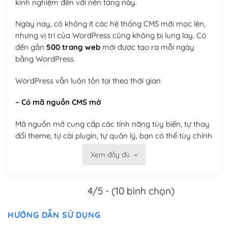
kinh nghiệm đến với nền tảng này.
Ngày nay, có không ít các hệ thống CMS mới mọc lên,
nhưng vị trí của WordPress cũng không bị lung lay. Có
đến gần
500 trang web
mới được tạo ra mỗi ngày
bằng WordPress.
WordPress vẫn luôn tồn tại theo thời gian
– Có mã nguồn CMS mở
Mã nguồn mở cung cấp các tính năng tùy biến, tự thay
đổi theme, tự cài plugin, tự quản lý, bạn có thể tùy chỉnh
nó theo ý bạn mà không phải sử dụng dịch vụ tại bất
Xem đầy đủ
kỳ đơn vị nào.
Việc của bạn là đăng ký một tên miền và hosting để
4/5 - (10 bình chọn)
chạy WordPress.
Có thể tùy biến trên website WordPress
HƯỚNG DẪN SỬ DỤNG