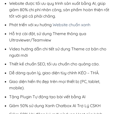
200,000₫.
Website được tối ưu quy trình sản xuất bằng AI, giúp
giảm 80% chi phí nhân công, sản phẩm hoàn thiện rất
tốt với giá cả phải chăng.
Phát triển với xu hướng
Website chuẩn xanh
Hỗ trợ cài đặt, sử dụng Theme thông qua
Ultraviewer/Teamview
Video hướng dẫn chi tiết sử dụng Theme cơ bản cho
người mới
Thiết kế chuẩn SEO, tối ưu chuẩn cho quảng cáo.
Dễ dàng quản lý, giao diện tùy chỉnh KÉO – THẢ.
Giao diện hiển thị đẹp trên mọi thiết bị (PC, tablet,
mobile).
Tặng Plugin Tự động tạo bài viết bằng AI
Giảm 50% sử dụng Xanh Chatbox AI Trợ Lý CSKH