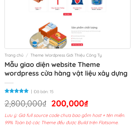
Trang chủ
/
Theme Wordpress Giới Thiệu Công Ty
Mẫu giao diện website Theme
wordpress cửa hàng vật liệu xây dựng
Đã bán:
15
Giá
Giá
2,800,000
₫
200,000
₫
gốc
hiện
Lưu ý: Giá full source code chưa bao gồm host + tên miền.
là:
tại
99% Toàn bộ các Theme đều được Build trên Flatsome.
2,800,000₫.
là: