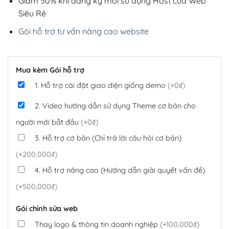
Giảm 50% khi đăng ký mới sử dụng Host của Web
Siêu Rẻ
Gói hỗ trợ tư vấn nâng cao website
Mua kèm Gói hỗ trợ
1. Hỗ trợ cài đặt giao diện giống demo
(+0₫)
2. Video hướng dẫn sử dụng Theme cơ bản cho
người mới bắt đầu
(+0₫)
3. Hỗ trợ cơ bản (Chỉ trả lời câu hỏi cơ bản)
(+200,000₫)
4. Hỗ trợ nâng cao (Hướng dẫn giải quyết vấn đề)
(+500,000₫)
Gói chỉnh sửa web
Thay logo & thông tin doanh nghiệp
(+100,000₫)