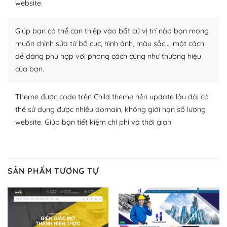
website.
nhiều plugin trả phí hoặc miễn phí.
Nhờ lượng người dùng đông đảo, thư viện themes và
Giúp bạn có thể can thiệp vào bất cứ vị trí nào bạn mong
plugin của WordPress rất phong phú. Bạn có thể thỏa
muốn chỉnh sửa từ bố cục, hình ảnh, màu sắc,… một cách
thích chọn lựa plugin và themes phù hợp cho mục đích
dễ dàng phù hợp với phong cách cũng như thương hiệu
lập website của mình.
của bạn.
WordPress đa dạng plugin và themes
Theme được code trên Child theme nên update lâu dài có
– Dễ sử dụng
thể sử dụng được nhiều domain, không giới hạn số lượng
website. Giúp bạn tiết kiệm chi phí và thời gian
Với mọi Hosting bất kỳ thì WordPress đều có thể dễ
dàng thiết lập vì thực tế nó đã cung cấp khoảng 60%
toàn bộ web.
SẢN PHẨM TƯƠNG TỰ
Và bạn có toàn quyền tự do khi quyết định nơi lưu trữ
trang web WordPress của bạn.
Dễ dàng lựa chọn Hosting cho website WordPress