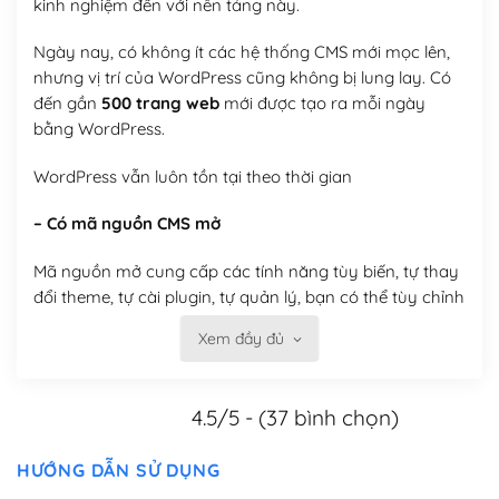
kinh nghiệm đến với nền tảng này.
Ngày nay, có không ít các hệ thống CMS mới mọc lên,
nhưng vị trí của WordPress cũng không bị lung lay. Có
đến gần
500 trang web
mới được tạo ra mỗi ngày
bằng WordPress.
WordPress vẫn luôn tồn tại theo thời gian
– Có mã nguồn CMS mở
Mã nguồn mở cung cấp các tính năng tùy biến, tự thay
đổi theme, tự cài plugin, tự quản lý, bạn có thể tùy chỉnh
nó theo ý bạn mà không phải sử dụng dịch vụ tại bất
Xem đầy đủ
kỳ đơn vị nào.
Việc của bạn là đăng ký một tên miền và hosting để
4.5/5 - (37 bình chọn)
chạy WordPress.
Có thể tùy biến trên website WordPress
HƯỚNG DẪN SỬ DỤNG