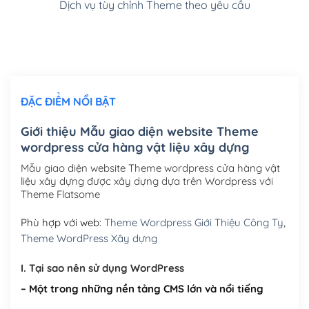
Dịch vụ tùy chỉnh Theme theo yêu cầu
Cài đặt SMTP Mail cho site Wordpress
(+100,000₫)
Thiết kế logo đơn giản để đăng web
(+300,000₫)
Chỉnh sửa site theo yêu cầu tuỳ chọn
(+2,000,000₫)
ĐẶC ĐIỂM NỔI BẬT
Mua thêm Host + Tên miền
Tên miền quốc tế .com .net .org (1 năm)
(+300,000₫)
Giới thiệu Mẫu giao diện website Theme
wordpress cửa hàng vật liệu xây dựng
Tên miền Việt Nam .vn (1 năm)
(+550,000₫)
Mẫu giao diện website Theme wordpress cửa hàng vật
Hosting 2GB SSD (1 năm)
(+450,000₫)
liệu xây dựng được xây dựng dựa trên Wordpress với
Theme Flatsome
Hosting 3GB SSD (1 năm)
(+550,000₫)
Phù hợp với web:
Theme Wordpress Giới Thiệu Công Ty
,
Hosting 5GB SSD (1 năm)
(+650,000₫)
Theme WordPress Xây dựng
Hosting 8GB SSD (1 năm)
(+950,000₫)
I. Tại sao nên sử dụng WordPress
– Một trong những nền tảng CMS lớn và nổi tiếng