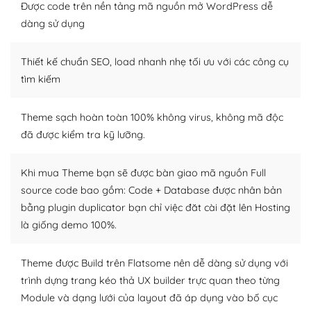
thiết kế tốt, bạn có thể tự sửa đổi. Nếu không bạn có thể
Được code trên nền tảng mã nguồn mở WordPress dễ
tìm kiếm chúng trên Internet hoặc nhờ chuyên gia.
dàng sử dụng
Dễ dàng tùy chỉnh trên WordPress
Thiết kế chuẩn SEO, load nhanh nhẹ tối ưu với các công cụ
– Sở hữu một cộng đồng lớn, sẵn sàng hỗ trợ
tìm kiếm
WordPress là nơi lưu trữ cho một diễn đàn cộng đồng
Theme sạch hoàn toàn 100% không virus, không mã độc
khổng lồ được kiểm duyệt bởi các nhân viên và những
đã được kiểm tra kỹ lưỡng.
người cuồng tín WordPress.
Nếu bạn gặp khó khăn, bạn có thể lên mạng và tìm
Khi mua Theme bạn sẽ được bàn giao mã nguồn Full
kiếm những cộng đồng WordPress, họ sẽ giúp bạn trả
source code bao gồm: Code + Database được nhân bản
lời, giải đáp vấn đề của bạn.
bằng plugin duplicator bạn chỉ việc đăt cài đặt lên Hosting
là giống demo 100%.
Cộng đồng sử dụng WordPress sẵn sàng hỗ trợ bạn
– Đa dạng plugin và themes
Theme được Build trên Flatsome nên dễ dàng sử dụng với
trình dựng trang kéo thả UX builder trực quan theo từng
Plugin mở rộng là thành phần cài đặt thêm vào
Module và dạng lưới của layout đã áp dụng vào bố cục
WordPress để tăng thêm các tính năng cần thiết. Có