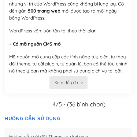
nhưng vị trí của WordPress cũng không bị lung lay. Có
đến gần
500 trang web
mới được tạo ra mỗi ngày
bằng WordPress.
WordPress vẫn luôn tồn tại theo thời gian
– Có mã nguồn CMS mở
Mã nguồn mở cung cấp các tính năng tùy biến, tự thay
đổi theme, tự cài plugin, tự quản lý, bạn có thể tùy chỉnh
nó theo ý bạn mà không phải sử dụng dịch vụ tại bất
kỳ đơn vị nào.
Xem đầy đủ
Việc của bạn là đăng ký một tên miền và hosting để
chạy WordPress.
4/5 - (36 bình chọn)
Có thể tùy biến trên website WordPress
HƯỚNG DẪN SỬ DỤNG
– Thân thiện với công cụ tìm kiếm
WordPress được thiết kế để thân thiện với SEO vì
Hướng dẫn cài đặt Theme sau khi mua