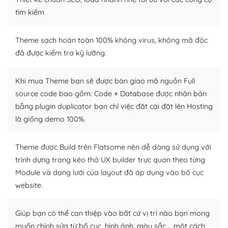
Dễ dàng tùy chỉnh trên WordPress
tìm kiếm
– Sở hữu một cộng đồng lớn, sẵn sàng hỗ trợ
Theme sạch hoàn toàn 100% không virus, không mã độc
WordPress là nơi lưu trữ cho một diễn đàn cộng đồng
đã được kiểm tra kỹ lưỡng.
khổng lồ được kiểm duyệt bởi các nhân viên và những
người cuồng tín WordPress.
Khi mua Theme bạn sẽ được bàn giao mã nguồn Full
source code bao gồm: Code + Database được nhân bản
Nếu bạn gặp khó khăn, bạn có thể lên mạng và tìm
bằng plugin duplicator bạn chỉ việc đăt cài đặt lên Hosting
kiếm những cộng đồng WordPress, họ sẽ giúp bạn trả
lời, giải đáp vấn đề của bạn.
là giống demo 100%.
Cộng đồng sử dụng WordPress sẵn sàng hỗ trợ bạn
Theme được Build trên Flatsome nên dễ dàng sử dụng với
trình dựng trang kéo thả UX builder trực quan theo từng
– Đa dạng plugin và themes
Module và dạng lưới của layout đã áp dụng vào bố cục
Plugin mở rộng là thành phần cài đặt thêm vào
website.
WordPress để tăng thêm các tính năng cần thiết. Có
nhiều plugin trả phí hoặc miễn phí.
Giúp bạn có thể can thiệp vào bất cứ vị trí nào bạn mong
muốn chỉnh sửa từ bố cục, hình ảnh, màu sắc,… một cách