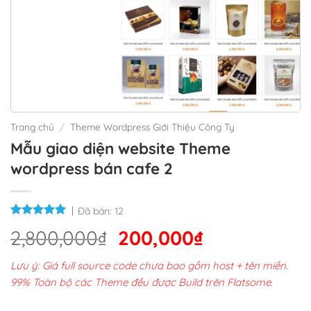
Trang chủ
/
Theme Wordpress Giới Thiệu Công Ty
Mẫu giao diện website Theme
wordpress bán cafe 2
Đã bán:
12
Giá
Giá
2,800,000
₫
200,000
₫
gốc
hiện
Lưu ý: Giá full source code chưa bao gồm host + tên miền.
là:
tại
99% Toàn bộ các Theme đều được Build trên Flatsome.
2,800,000₫.
là: