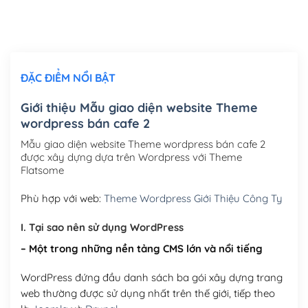
Thiết kế logo đơn giản để đăng web
(+300,000₫)
Chỉnh sửa site theo yêu cầu tuỳ chọn
(+2,000,000₫)
ĐẶC ĐIỂM NỔI BẬT
Mua thêm Host + Tên miền
Tên miền quốc tế .com .net .org (1 năm)
(+300,000₫)
Giới thiệu Mẫu giao diện website Theme
wordpress bán cafe 2
Tên miền Việt Nam .vn (1 năm)
(+550,000₫)
Mẫu giao diện website Theme wordpress bán cafe 2
Hosting 2GB SSD (1 năm)
(+450,000₫)
được xây dựng dựa trên Wordpress với Theme
Flatsome
Hosting 3GB SSD (1 năm)
(+550,000₫)
Phù hợp với web:
Theme Wordpress Giới Thiệu Công Ty
Hosting 5GB SSD (1 năm)
(+650,000₫)
I. Tại sao nên sử dụng WordPress
Hosting 8GB SSD (1 năm)
(+950,000₫)
– Một trong những nền tảng CMS lớn và nổi tiếng
WordPress đứng đầu danh sách ba gói xây dựng trang
web thường được sử dụng nhất trên thế giới, tiếp theo