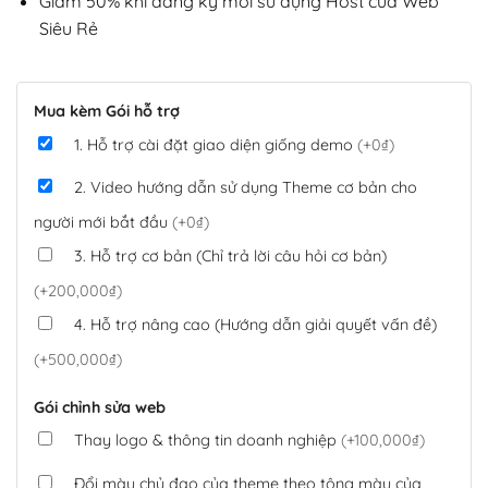
Giảm 50% khi đăng ký mới sử dụng Host của Web
Siêu Rẻ
Mua kèm Gói hỗ trợ
1. Hỗ trợ cài đặt giao diện giống demo
(+0₫)
2. Video hướng dẫn sử dụng Theme cơ bản cho
người mới bắt đầu
(+0₫)
3. Hỗ trợ cơ bản (Chỉ trả lời câu hỏi cơ bản)
(+200,000₫)
4. Hỗ trợ nâng cao (Hướng dẫn giải quyết vấn đề)
(+500,000₫)
Gói chỉnh sửa web
Thay logo & thông tin doanh nghiệp
(+100,000₫)
Đổi màu chủ đạo của theme theo tông màu của