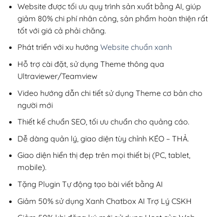
200,000₫.
Website được tối ưu quy trình sản xuất bằng AI, giúp
giảm 80% chi phí nhân công, sản phẩm hoàn thiện rất
tốt với giá cả phải chăng.
Phát triển với xu hướng
Website chuẩn xanh
Hỗ trợ cài đặt, sử dụng Theme thông qua
Ultraviewer/Teamview
Video hướng dẫn chi tiết sử dụng Theme cơ bản cho
người mới
Thiết kế chuẩn SEO, tối ưu chuẩn cho quảng cáo.
Dễ dàng quản lý, giao diện tùy chỉnh KÉO – THẢ.
Giao diện hiển thị đẹp trên mọi thiết bị (PC, tablet,
mobile).
Tặng Plugin Tự động tạo bài viết bằng AI
Giảm 50% sử dụng Xanh Chatbox AI Trợ Lý CSKH