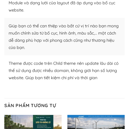
Module và dạng lưới của layout đã áp dụng vào bố cục
WordPress để tăng thêm các tính năng cần thiết. Có
website.
nhiều plugin trả phí hoặc miễn phí.
Nhờ lượng người dùng đông đảo, thư viện themes và
Giúp bạn có thể can thiệp vào bất cứ vị trí nào bạn mong
plugin của WordPress rất phong phú. Bạn có thể thỏa
muốn chỉnh sửa từ bố cục, hình ảnh, màu sắc,… một cách
thích chọn lựa plugin và themes phù hợp cho mục đích
dễ dàng phù hợp với phong cách cũng như thương hiệu
lập website của mình.
của bạn.
WordPress đa dạng plugin và themes
Theme được code trên Child theme nên update lâu dài có
– Dễ sử dụng
thể sử dụng được nhiều domain, không giới hạn số lượng
website. Giúp bạn tiết kiệm chi phí và thời gian
Với mọi Hosting bất kỳ thì WordPress đều có thể dễ
dàng thiết lập vì thực tế nó đã cung cấp khoảng 60%
toàn bộ web.
SẢN PHẨM TƯƠNG TỰ
Và bạn có toàn quyền tự do khi quyết định nơi lưu trữ
trang web WordPress của bạn.
Dễ dàng lựa chọn Hosting cho website WordPress