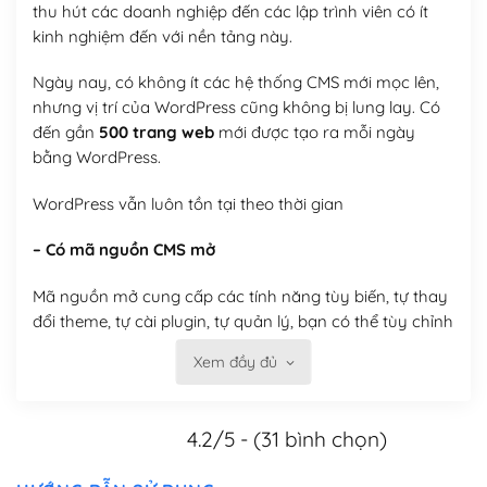
thu hút các doanh nghiệp đến các lập trình viên có ít
kinh nghiệm đến với nền tảng này.
Ngày nay, có không ít các hệ thống CMS mới mọc lên,
nhưng vị trí của WordPress cũng không bị lung lay. Có
đến gần
500 trang web
mới được tạo ra mỗi ngày
bằng WordPress.
WordPress vẫn luôn tồn tại theo thời gian
– Có mã nguồn CMS mở
Mã nguồn mở cung cấp các tính năng tùy biến, tự thay
đổi theme, tự cài plugin, tự quản lý, bạn có thể tùy chỉnh
nó theo ý bạn mà không phải sử dụng dịch vụ tại bất
Xem đầy đủ
kỳ đơn vị nào.
Việc của bạn là đăng ký một tên miền và hosting để
4.2/5 - (31 bình chọn)
chạy WordPress.