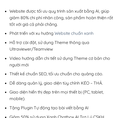
2,800,000₫.
là:
200,000₫.
Website được tối ưu quy trình sản xuất bằng AI, giúp
giảm 80% chi phí nhân công, sản phẩm hoàn thiện rất
tốt với giá cả phải chăng.
Phát triển với xu hướng
Website chuẩn xanh
Hỗ trợ cài đặt, sử dụng Theme thông qua
Ultraviewer/Teamview
Video hướng dẫn chi tiết sử dụng Theme cơ bản cho
người mới
Thiết kế chuẩn SEO, tối ưu chuẩn cho quảng cáo.
Dễ dàng quản lý, giao diện tùy chỉnh KÉO – THẢ.
Giao diện hiển thị đẹp trên mọi thiết bị (PC, tablet,
mobile).
Tặng Plugin Tự động tạo bài viết bằng AI
Giảm 50% sử dụng Xanh Chatbox AI Trợ Lý CSKH