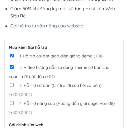
Giảm 50% khi đăng ký mới sử dụng Host của Web
Siêu Rẻ
Gói hỗ trợ tư vấn nâng cao website
Mua kèm Gói hỗ trợ
1. Hỗ trợ cài đặt giao diện giống demo
(+0₫)
2. Video hướng dẫn sử dụng Theme cơ bản cho
người mới bắt đầu
(+0₫)
3. Hỗ trợ cơ bản (Chỉ trả lời câu hỏi cơ bản)
(+200,000₫)
4. Hỗ trợ nâng cao (Hướng dẫn giải quyết vấn đề)
(+500,000₫)
Gói chỉnh sửa web