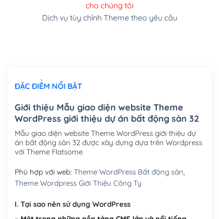
cho chúng tôi
(+150,000₫)
Dịch vụ tùy chỉnh Theme theo yêu cầu
Cài đặt SMTP Mail cho site Wordpress
(+100,000₫)
Thiết kế logo đơn giản để đăng web
(+300,000₫)
Chỉnh sửa site theo yêu cầu tuỳ chọn
(+2,000,000₫)
ĐẶC ĐIỂM NỔI BẬT
Mua thêm Host + Tên miền
Tên miền quốc tế .com .net .org (1 năm)
(+300,000₫)
Giới thiệu Mẫu giao diện website Theme
WordPress giới thiệu dự án bất động sản 32
Tên miền Việt Nam .vn (1 năm)
(+550,000₫)
Mẫu giao diện website Theme WordPress giới thiệu dự
Hosting 2GB SSD (1 năm)
(+450,000₫)
án bất động sản 32 được xây dựng dựa trên Wordpress
với Theme Flatsome
Hosting 3GB SSD (1 năm)
(+550,000₫)
Phù hợp với web:
Theme WordPress Bất động sản
,
Hosting 5GB SSD (1 năm)
(+650,000₫)
Theme Wordpress Giới Thiệu Công Ty
Hosting 8GB SSD (1 năm)
(+950,000₫)
I. Tại sao nên sử dụng WordPress
– Một trong những nền tảng CMS lớn và nổi tiếng