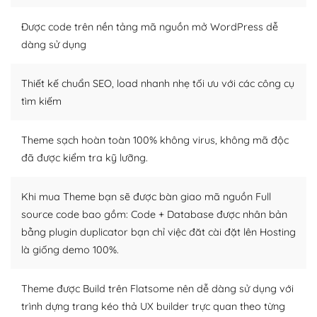
Nếu bạn có các kỹ thuật cơ bản với một theme được
thiết kế tốt, bạn có thể tự sửa đổi. Nếu không bạn có thể
Được code trên nền tảng mã nguồn mở WordPress dễ
tìm kiếm chúng trên Internet hoặc nhờ chuyên gia.
dàng sử dụng
Dễ dàng tùy chỉnh trên WordPress
Thiết kế chuẩn SEO, load nhanh nhẹ tối ưu với các công cụ
– Sở hữu một cộng đồng lớn, sẵn sàng hỗ trợ
tìm kiếm
WordPress là nơi lưu trữ cho một diễn đàn cộng đồng
Theme sạch hoàn toàn 100% không virus, không mã độc
khổng lồ được kiểm duyệt bởi các nhân viên và những
đã được kiểm tra kỹ lưỡng.
người cuồng tín WordPress.
Nếu bạn gặp khó khăn, bạn có thể lên mạng và tìm
Khi mua Theme bạn sẽ được bàn giao mã nguồn Full
kiếm những cộng đồng WordPress, họ sẽ giúp bạn trả
source code bao gồm: Code + Database được nhân bản
lời, giải đáp vấn đề của bạn.
bằng plugin duplicator bạn chỉ việc đăt cài đặt lên Hosting
là giống demo 100%.
Cộng đồng sử dụng WordPress sẵn sàng hỗ trợ bạn
– Đa dạng plugin và themes
Theme được Build trên Flatsome nên dễ dàng sử dụng với
trình dựng trang kéo thả UX builder trực quan theo từng
Plugin mở rộng là thành phần cài đặt thêm vào