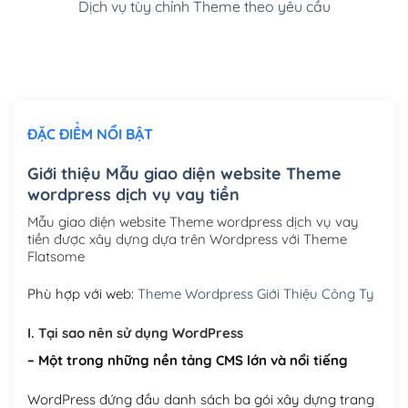
Dịch vụ tùy chỉnh Theme theo yêu cầu
Cài đặt SMTP Mail cho site Wordpress
(+100,000₫)
Thiết kế logo đơn giản để đăng web
(+300,000₫)
Chỉnh sửa site theo yêu cầu tuỳ chọn
(+2,000,000₫)
ĐẶC ĐIỂM NỔI BẬT
Mua thêm Host + Tên miền
Tên miền quốc tế .com .net .org (1 năm)
(+300,000₫)
Giới thiệu Mẫu giao diện website Theme
wordpress dịch vụ vay tiền
Tên miền Việt Nam .vn (1 năm)
(+550,000₫)
Mẫu giao diện website Theme wordpress dịch vụ vay
Hosting 2GB SSD (1 năm)
(+450,000₫)
tiền được xây dựng dựa trên Wordpress với Theme
Flatsome
Hosting 3GB SSD (1 năm)
(+550,000₫)
Phù hợp với web:
Theme Wordpress Giới Thiệu Công Ty
Hosting 5GB SSD (1 năm)
(+650,000₫)
I. Tại sao nên sử dụng WordPress
Hosting 8GB SSD (1 năm)
(+950,000₫)
– Một trong những nền tảng CMS lớn và nổi tiếng
WordPress đứng đầu danh sách ba gói xây dựng trang