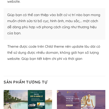
website.
Nhờ lượng người dùng đông đảo, thư viện themes và
plugin của WordPress rất phong phú. Bạn có thể thỏa
Giúp bạn có thể can thiệp vào bất cứ vị trí nào bạn mong
thích chọn lựa plugin và themes phù hợp cho mục đích
muốn chỉnh sửa từ bố cục, hình ảnh, màu sắc,… một cách
lập website của mình.
dễ dàng phù hợp với phong cách cũng như thương hiệu
của bạn.
WordPress đa dạng plugin và themes
– Dễ sử dụng
Theme được code trên Child theme nên update lâu dài có
thể sử dụng được nhiều domain, không giới hạn số lượng
Với mọi Hosting bất kỳ thì WordPress đều có thể dễ
website. Giúp bạn tiết kiệm chi phí và thời gian
dàng thiết lập vì thực tế nó đã cung cấp khoảng 60%
toàn bộ web.
Và bạn có toàn quyền tự do khi quyết định nơi lưu trữ
SẢN PHẨM TƯƠNG TỰ
trang web WordPress của bạn.
Dễ dàng lựa chọn Hosting cho website WordPress
– Bảo mật cực tốt