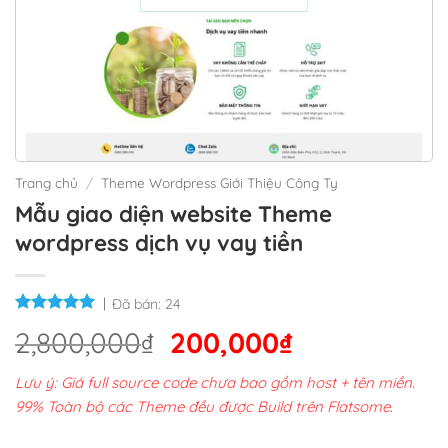
Trang chủ
/
Theme Wordpress Giới Thiệu Công Ty
Mẫu giao diện website Theme
wordpress dịch vụ vay tiền
Đã bán:
24
Giá
Giá
2,800,000
₫
200,000
₫
gốc
hiện
Lưu ý: Giá full source code chưa bao gồm host + tên miền.
là:
tại
99% Toàn bộ các Theme đều được Build trên Flatsome.
2,800,000₫.
là: