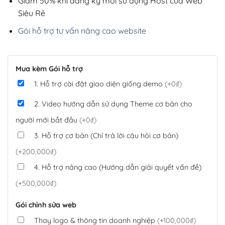
Giảm 50% khi đăng ký mới sử dụng Host của Web
Siêu Rẻ
Gói hỗ trợ tư vấn nâng cao website
Mua kèm Gói hỗ trợ
1. Hỗ trợ cài đặt giao diện giống demo
(+0₫)
2. Video hướng dẫn sử dụng Theme cơ bản cho
người mới bắt đầu
(+0₫)
3. Hỗ trợ cơ bản (Chỉ trả lời câu hỏi cơ bản)
(+200,000₫)
4. Hỗ trợ nâng cao (Hướng dẫn giải quyết vấn đề)
(+500,000₫)
Gói chỉnh sửa web
Thay logo & thông tin doanh nghiệp
(+100,000₫)