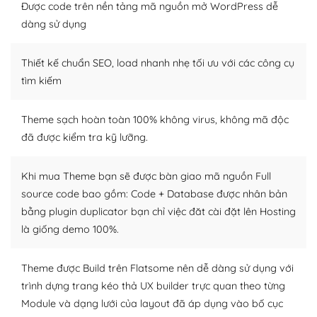
tìm kiếm chúng trên Internet hoặc nhờ chuyên gia.
Được code trên nền tảng mã nguồn mở WordPress dễ
dàng sử dụng
Dễ dàng tùy chỉnh trên WordPress
Thiết kế chuẩn SEO, load nhanh nhẹ tối ưu với các công cụ
– Sở hữu một cộng đồng lớn, sẵn sàng hỗ trợ
tìm kiếm
WordPress là nơi lưu trữ cho một diễn đàn cộng đồng
khổng lồ được kiểm duyệt bởi các nhân viên và những
Theme sạch hoàn toàn 100% không virus, không mã độc
người cuồng tín WordPress.
đã được kiểm tra kỹ lưỡng.
Nếu bạn gặp khó khăn, bạn có thể lên mạng và tìm
kiếm những cộng đồng WordPress, họ sẽ giúp bạn trả
Khi mua Theme bạn sẽ được bàn giao mã nguồn Full
lời, giải đáp vấn đề của bạn.
source code bao gồm: Code + Database được nhân bản
bằng plugin duplicator bạn chỉ việc đăt cài đặt lên Hosting
Cộng đồng sử dụng WordPress sẵn sàng hỗ trợ bạn
là giống demo 100%.
– Đa dạng plugin và themes
Theme được Build trên Flatsome nên dễ dàng sử dụng với
Plugin mở rộng là thành phần cài đặt thêm vào
trình dựng trang kéo thả UX builder trực quan theo từng
WordPress để tăng thêm các tính năng cần thiết. Có
Module và dạng lưới của layout đã áp dụng vào bố cục
nhiều plugin trả phí hoặc miễn phí.