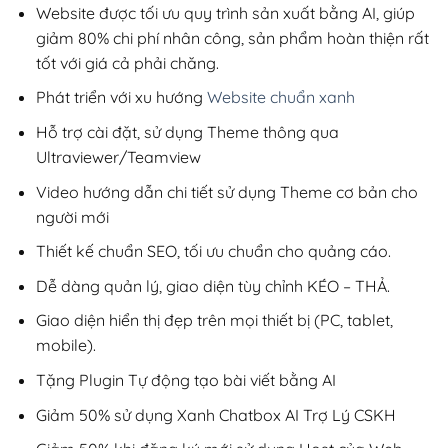
200,000₫.
Website được tối ưu quy trình sản xuất bằng AI, giúp
giảm 80% chi phí nhân công, sản phẩm hoàn thiện rất
tốt với giá cả phải chăng.
Phát triển với xu hướng
Website chuẩn xanh
Hỗ trợ cài đặt, sử dụng Theme thông qua
Ultraviewer/Teamview
Video hướng dẫn chi tiết sử dụng Theme cơ bản cho
người mới
Thiết kế chuẩn SEO, tối ưu chuẩn cho quảng cáo.
Dễ dàng quản lý, giao diện tùy chỉnh KÉO – THẢ.
Giao diện hiển thị đẹp trên mọi thiết bị (PC, tablet,
mobile).
Tặng Plugin Tự động tạo bài viết bằng AI
Giảm 50% sử dụng Xanh Chatbox AI Trợ Lý CSKH