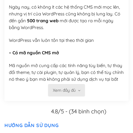
Ngày nay, có không ít các hệ thống CMS mới mọc lên,
nhưng vị trí của WordPress cũng không bị lung lay. Có
đến gần
500 trang web
mới được tạo ra mỗi ngày
bằng WordPress.
WordPress vẫn luôn tồn tại theo thời gian
– Có mã nguồn CMS mở
Mã nguồn mở cung cấp các tính năng tùy biến, tự thay
đổi theme, tự cài plugin, tự quản lý, bạn có thể tùy chỉnh
nó theo ý bạn mà không phải sử dụng dịch vụ tại bất
kỳ đơn vị nào.
Xem đầy đủ
Việc của bạn là đăng ký một tên miền và hosting để
chạy WordPress.
4.8/5 - (34 bình chọn)
Có thể tùy biến trên website WordPress
HƯỚNG DẪN SỬ DỤNG
– Thân thiện với công cụ tìm kiếm