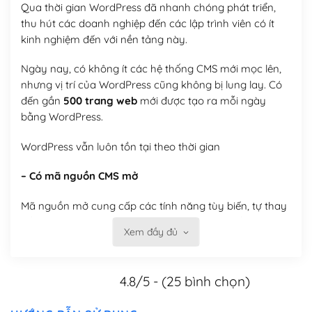
Qua thời gian WordPress đã nhanh chóng phát triển,
thu hút các doanh nghiệp đến các lập trình viên có ít
kinh nghiệm đến với nền tảng này.
Ngày nay, có không ít các hệ thống CMS mới mọc lên,
nhưng vị trí của WordPress cũng không bị lung lay. Có
đến gần
500 trang web
mới được tạo ra mỗi ngày
bằng WordPress.
WordPress vẫn luôn tồn tại theo thời gian
– Có mã nguồn CMS mở
Mã nguồn mở cung cấp các tính năng tùy biến, tự thay
đổi theme, tự cài plugin, tự quản lý, bạn có thể tùy chỉnh
Xem đầy đủ
nó theo ý bạn mà không phải sử dụng dịch vụ tại bất
kỳ đơn vị nào.
4.8/5 - (25 bình chọn)
Việc của bạn là đăng ký một tên miền và hosting để
chạy WordPress.