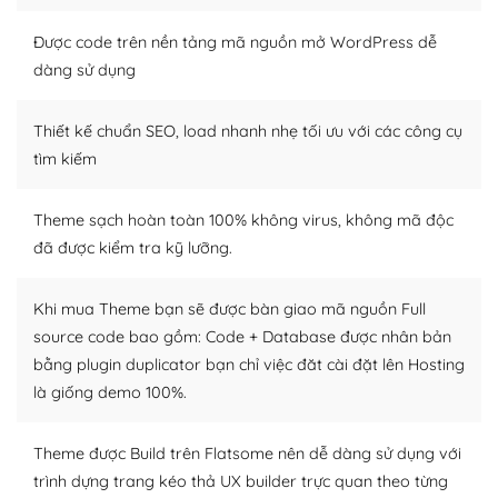
Nếu bạn có các kỹ thuật cơ bản với một theme được
Được code trên nền tảng mã nguồn mở WordPress dễ
thiết kế tốt, bạn có thể tự sửa đổi. Nếu không bạn có thể
dàng sử dụng
tìm kiếm chúng trên Internet hoặc nhờ chuyên gia.
Thiết kế chuẩn SEO, load nhanh nhẹ tối ưu với các công cụ
Dễ dàng tùy chỉnh trên WordPress
tìm kiếm
– Sở hữu một cộng đồng lớn, sẵn sàng hỗ trợ
Theme sạch hoàn toàn 100% không virus, không mã độc
WordPress là nơi lưu trữ cho một diễn đàn cộng đồng
đã được kiểm tra kỹ lưỡng.
khổng lồ được kiểm duyệt bởi các nhân viên và những
người cuồng tín WordPress.
Khi mua Theme bạn sẽ được bàn giao mã nguồn Full
Nếu bạn gặp khó khăn, bạn có thể lên mạng và tìm
source code bao gồm: Code + Database được nhân bản
kiếm những cộng đồng WordPress, họ sẽ giúp bạn trả
bằng plugin duplicator bạn chỉ việc đăt cài đặt lên Hosting
lời, giải đáp vấn đề của bạn.
là giống demo 100%.
Cộng đồng sử dụng WordPress sẵn sàng hỗ trợ bạn
Theme được Build trên Flatsome nên dễ dàng sử dụng với
– Đa dạng plugin và themes
trình dựng trang kéo thả UX builder trực quan theo từng