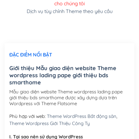
cho chúng tôi
(+150,000₫)
Dịch vụ tùy chỉnh Theme theo yêu cầu
Cài đặt SMTP Mail cho site Wordpress
(+100,000₫)
Thiết kế logo đơn giản để đăng web
(+300,000₫)
Chỉnh sửa site theo yêu cầu tuỳ chọn
(+2,000,000₫)
ĐẶC ĐIỂM NỔI BẬT
Mua thêm Host + Tên miền
Tên miền quốc tế .com .net .org (1 năm)
(+300,000₫)
Giới thiệu Mẫu giao diện website Theme
wordpress lading pape giới thiệu bds
Tên miền Việt Nam .vn (1 năm)
(+550,000₫)
smarthome
Hosting 2GB SSD (1 năm)
(+450,000₫)
Mẫu giao diện website Theme wordpress lading pape
giới thiệu bds smarthome được xây dựng dựa trên
Hosting 3GB SSD (1 năm)
(+550,000₫)
Wordpress với Theme Flatsome
Hosting 5GB SSD (1 năm)
(+650,000₫)
Phù hợp với web:
Theme WordPress Bất động sản
,
Theme Wordpress Giới Thiệu Công Ty
Hosting 8GB SSD (1 năm)
(+950,000₫)
I. Tại sao nên sử dụng WordPress