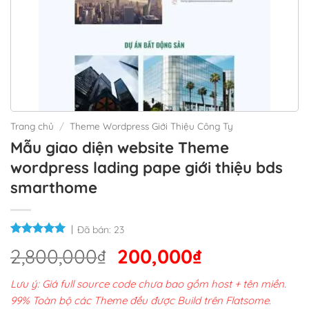
Trang chủ
/
Theme Wordpress Giới Thiệu Công Ty
Mẫu giao diện website Theme
wordpress lading pape giới thiệu bds
smarthome
Đã bán:
23
Giá
Giá
2,800,000
₫
200,000
₫
gốc
hiện
Lưu ý: Giá full source code chưa bao gồm host + tên miền.
là:
tại
99% Toàn bộ các Theme đều được Build trên Flatsome.