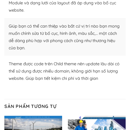
Module và dạng lưới của layout đã áp dụng vào bố cục
Plugin mở rộng là thành phần cài đặt thêm vào
website.
WordPress để tăng thêm các tính năng cần thiết. Có
nhiều plugin trả phí hoặc miễn phí.
Giúp bạn có thể can thiệp vào bất cứ vị trí nào bạn mong
Nhờ lượng người dùng đông đảo, thư viện themes và
muốn chỉnh sửa từ bố cục, hình ảnh, màu sắc,… một cách
plugin của WordPress rất phong phú. Bạn có thể thỏa
dễ dàng phù hợp với phong cách cũng như thương hiệu
thích chọn lựa plugin và themes phù hợp cho mục đích
của bạn.
lập website của mình.
Theme được code trên Child theme nên update lâu dài có
WordPress đa dạng plugin và themes
thể sử dụng được nhiều domain, không giới hạn số lượng
– Dễ sử dụng
website. Giúp bạn tiết kiệm chi phí và thời gian
Với mọi Hosting bất kỳ thì WordPress đều có thể dễ
dàng thiết lập vì thực tế nó đã cung cấp khoảng 60%
toàn bộ web.
SẢN PHẨM TƯƠNG TỰ
Và bạn có toàn quyền tự do khi quyết định nơi lưu trữ
trang web WordPress của bạn.