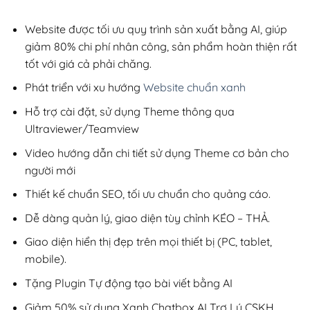
2,800,000₫.
là:
200,000₫.
Website được tối ưu quy trình sản xuất bằng AI, giúp
giảm 80% chi phí nhân công, sản phẩm hoàn thiện rất
tốt với giá cả phải chăng.
Phát triển với xu hướng
Website chuẩn xanh
Hỗ trợ cài đặt, sử dụng Theme thông qua
Ultraviewer/Teamview
Video hướng dẫn chi tiết sử dụng Theme cơ bản cho
người mới
Thiết kế chuẩn SEO, tối ưu chuẩn cho quảng cáo.
Dễ dàng quản lý, giao diện tùy chỉnh KÉO – THẢ.
Giao diện hiển thị đẹp trên mọi thiết bị (PC, tablet,
mobile).
Tặng Plugin Tự động tạo bài viết bằng AI
Giảm 50% sử dụng Xanh Chatbox AI Trợ Lý CSKH