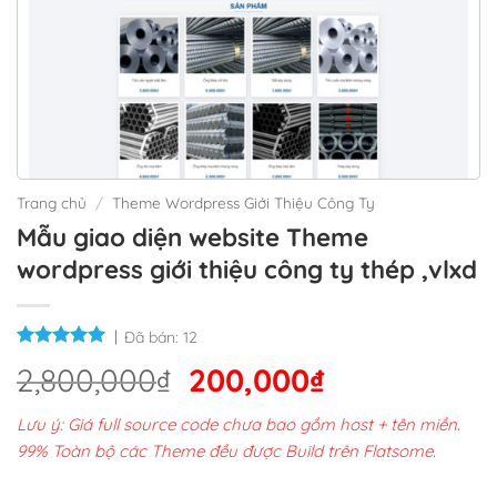
Trang chủ
/
Theme Wordpress Giới Thiệu Công Ty
Mẫu giao diện website Theme
wordpress giới thiệu công ty thép ,vlxd
Đã bán:
12
Giá
Giá
2,800,000
₫
200,000
₫
gốc
hiện
Lưu ý: Giá full source code chưa bao gồm host + tên miền.
là:
tại
99% Toàn bộ các Theme đều được Build trên Flatsome.
2,800,000₫.
là: