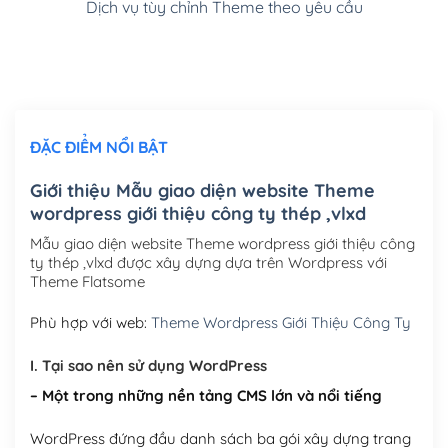
Dịch vụ tùy chỉnh Theme theo yêu cầu
Cài đặt SMTP Mail cho site Wordpress
(+100,000₫)
Thiết kế logo đơn giản để đăng web
(+300,000₫)
Chỉnh sửa site theo yêu cầu tuỳ chọn
(+2,000,000₫)
ĐẶC ĐIỂM NỔI BẬT
Mua thêm Host + Tên miền
Tên miền quốc tế .com .net .org (1 năm)
(+300,000₫)
Giới thiệu Mẫu giao diện website Theme
wordpress giới thiệu công ty thép ,vlxd
Tên miền Việt Nam .vn (1 năm)
(+550,000₫)
Mẫu giao diện website Theme wordpress giới thiệu công
Hosting 2GB SSD (1 năm)
(+450,000₫)
ty thép ,vlxd được xây dựng dựa trên Wordpress với
Theme Flatsome
Hosting 3GB SSD (1 năm)
(+550,000₫)
Phù hợp với web:
Theme Wordpress Giới Thiệu Công Ty
Hosting 5GB SSD (1 năm)
(+650,000₫)
I. Tại sao nên sử dụng WordPress
Hosting 8GB SSD (1 năm)
(+950,000₫)
– Một trong những nền tảng CMS lớn và nổi tiếng
WordPress đứng đầu danh sách ba gói xây dựng trang