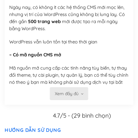
Ngày nay, có không ít các hệ thống CMS mới mọc lên,
nhưng vị trí của WordPress cũng không bị lung lay. Có
đến gần
500 trang web
mới được tạo ra mỗi ngày
bằng WordPress.
WordPress vẫn luôn tồn tại theo thời gian
– Có mã nguồn CMS mở
Mã nguồn mở cung cấp các tính năng tùy biến, tự thay
đổi theme, tự cài plugin, tự quản lý, bạn có thể tùy chỉnh
nó theo ý bạn mà không phải sử dụng dịch vụ tại bất
kỳ đơn vị nào.
Xem đầy đủ
Việc của bạn là đăng ký một tên miền và hosting để
chạy WordPress.
4.7/5 - (29 bình chọn)
Có thể tùy biến trên website WordPress
HƯỚNG DẪN SỬ DỤNG
– Thân thiện với công cụ tìm kiếm