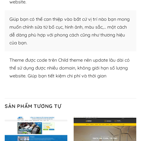
website.
Nhờ lượng người dùng đông đảo, thư viện themes và
plugin của WordPress rất phong phú. Bạn có thể thỏa
Giúp bạn có thể can thiệp vào bất cứ vị trí nào bạn mong
thích chọn lựa plugin và themes phù hợp cho mục đích
muốn chỉnh sửa từ bố cục, hình ảnh, màu sắc,… một cách
lập website của mình.
dễ dàng phù hợp với phong cách cũng như thương hiệu
của bạn.
WordPress đa dạng plugin và themes
– Dễ sử dụng
Theme được code trên Child theme nên update lâu dài có
thể sử dụng được nhiều domain, không giới hạn số lượng
Với mọi Hosting bất kỳ thì WordPress đều có thể dễ
website. Giúp bạn tiết kiệm chi phí và thời gian
dàng thiết lập vì thực tế nó đã cung cấp khoảng 60%
toàn bộ web.
Và bạn có toàn quyền tự do khi quyết định nơi lưu trữ
SẢN PHẨM TƯƠNG TỰ
trang web WordPress của bạn.
Dễ dàng lựa chọn Hosting cho website WordPress
– Bảo mật cực tốt