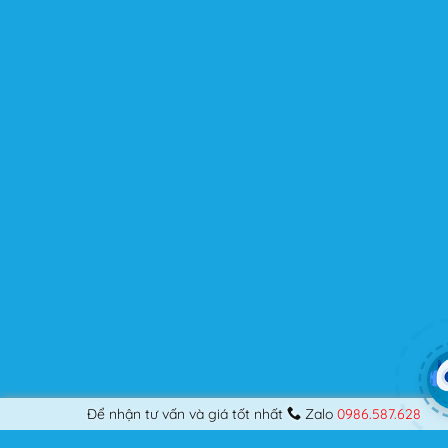
kế những Website đầu tiên, hay đã là một lập trình viên
chuyên nghiệp, nó vẫn thỏa mãn bạn dù là một người
khó tính.
Được cập nhật liên tục
Flatsome là sản phẩm bán chạy nhất của UX-Themes.
Vì thế, nó luôn được đầu tư và ưu ái cập nhật các tính
năng mới nhất, tốt nhất.
Flatsome còn hỗ trợ hơn 12 ngôn ngữ khác nhau, do đó
bạn có thể dịch Website ra hầu hết mọi ngôn ngữ mà
bạn muốn.