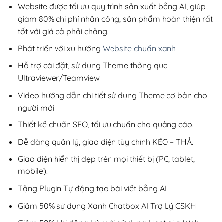
200,000₫.
Website được tối ưu quy trình sản xuất bằng AI, giúp
giảm 80% chi phí nhân công, sản phẩm hoàn thiện rất
tốt với giá cả phải chăng.
Phát triển với xu hướng
Website chuẩn xanh
Hỗ trợ cài đặt, sử dụng Theme thông qua
Ultraviewer/Teamview
Video hướng dẫn chi tiết sử dụng Theme cơ bản cho
người mới
Thiết kế chuẩn SEO, tối ưu chuẩn cho quảng cáo.
Dễ dàng quản lý, giao diện tùy chỉnh KÉO – THẢ.
Giao diện hiển thị đẹp trên mọi thiết bị (PC, tablet,
mobile).
Tặng Plugin Tự động tạo bài viết bằng AI
Giảm 50% sử dụng Xanh Chatbox AI Trợ Lý CSKH