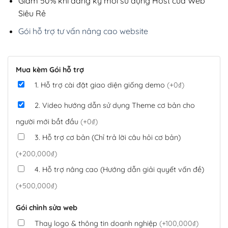
Giảm 50% khi đăng ký mới sử dụng Host của Web
Siêu Rẻ
Gói hỗ trợ tư vấn nâng cao website
Mua kèm Gói hỗ trợ
1. Hỗ trợ cài đặt giao diện giống demo
(+0₫)
2. Video hướng dẫn sử dụng Theme cơ bản cho
người mới bắt đầu
(+0₫)
3. Hỗ trợ cơ bản (Chỉ trả lời câu hỏi cơ bản)
(+200,000₫)
4. Hỗ trợ nâng cao (Hướng dẫn giải quyết vấn đề)
(+500,000₫)
Gói chỉnh sửa web
Thay logo & thông tin doanh nghiệp
(+100,000₫)