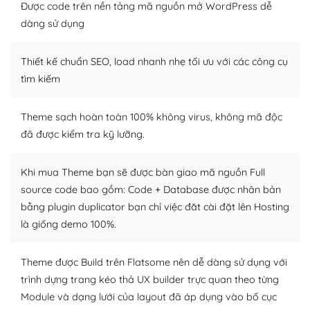
tìm kiếm chúng trên Internet hoặc nhờ chuyên gia.
Được code trên nền tảng mã nguồn mở WordPress dễ
dàng sử dụng
Dễ dàng tùy chỉnh trên WordPress
Thiết kế chuẩn SEO, load nhanh nhẹ tối ưu với các công cụ
– Sở hữu một cộng đồng lớn, sẵn sàng hỗ trợ
tìm kiếm
WordPress là nơi lưu trữ cho một diễn đàn cộng đồng
khổng lồ được kiểm duyệt bởi các nhân viên và những
Theme sạch hoàn toàn 100% không virus, không mã độc
người cuồng tín WordPress.
đã được kiểm tra kỹ lưỡng.
Nếu bạn gặp khó khăn, bạn có thể lên mạng và tìm
kiếm những cộng đồng WordPress, họ sẽ giúp bạn trả
Khi mua Theme bạn sẽ được bàn giao mã nguồn Full
lời, giải đáp vấn đề của bạn.
source code bao gồm: Code + Database được nhân bản
bằng plugin duplicator bạn chỉ việc đăt cài đặt lên Hosting
Cộng đồng sử dụng WordPress sẵn sàng hỗ trợ bạn
là giống demo 100%.
– Đa dạng plugin và themes
Theme được Build trên Flatsome nên dễ dàng sử dụng với
Plugin mở rộng là thành phần cài đặt thêm vào
trình dựng trang kéo thả UX builder trực quan theo từng
WordPress để tăng thêm các tính năng cần thiết. Có
Module và dạng lưới của layout đã áp dụng vào bố cục
nhiều plugin trả phí hoặc miễn phí.