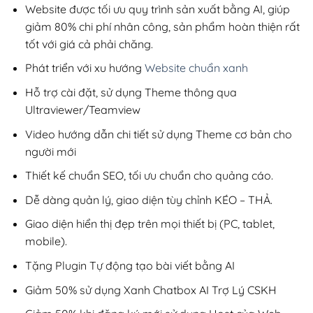
200,000₫.
Website được tối ưu quy trình sản xuất bằng AI, giúp
giảm 80% chi phí nhân công, sản phẩm hoàn thiện rất
tốt với giá cả phải chăng.
Phát triển với xu hướng
Website chuẩn xanh
Hỗ trợ cài đặt, sử dụng Theme thông qua
Ultraviewer/Teamview
Video hướng dẫn chi tiết sử dụng Theme cơ bản cho
người mới
Thiết kế chuẩn SEO, tối ưu chuẩn cho quảng cáo.
Dễ dàng quản lý, giao diện tùy chỉnh KÉO – THẢ.
Giao diện hiển thị đẹp trên mọi thiết bị (PC, tablet,
mobile).
Tặng Plugin Tự động tạo bài viết bằng AI
Giảm 50% sử dụng Xanh Chatbox AI Trợ Lý CSKH