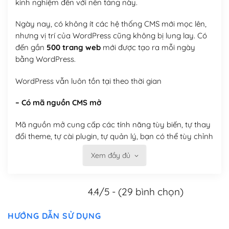
kinh nghiệm đến với nền tảng này.
Ngày nay, có không ít các hệ thống CMS mới mọc lên,
nhưng vị trí của WordPress cũng không bị lung lay. Có
đến gần
500 trang web
mới được tạo ra mỗi ngày
bằng WordPress.
WordPress vẫn luôn tồn tại theo thời gian
– Có mã nguồn CMS mở
Mã nguồn mở cung cấp các tính năng tùy biến, tự thay
đổi theme, tự cài plugin, tự quản lý, bạn có thể tùy chỉnh
nó theo ý bạn mà không phải sử dụng dịch vụ tại bất
Xem đầy đủ
kỳ đơn vị nào.
Việc của bạn là đăng ký một tên miền và hosting để
4.4/5 - (29 bình chọn)
chạy WordPress.
Có thể tùy biến trên website WordPress
HƯỚNG DẪN SỬ DỤNG