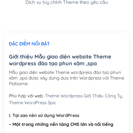
Dịch vụ tùy chỉnh Theme theo yêu cầu
Cài đặt SMTP Mail cho site Wordpress
(+100,000₫)
Thiết kế logo đơn giản để đăng web
(+300,000₫)
Chỉnh sửa site theo yêu cầu tuỳ chọn
(+2,000,000₫)
ĐẶC ĐIỂM NỔI BẬT
Mua thêm Host + Tên miền
Tên miền quốc tế .com .net .org (1 năm)
(+300,000₫)
Giới thiệu Mẫu giao diện website Theme
wordpress đào tạo phun xăm ,spa
Tên miền Việt Nam .vn (1 năm)
(+550,000₫)
Mẫu giao diện website Theme wordpress đào tạo phun
Hosting 2GB SSD (1 năm)
(+450,000₫)
xăm ,spa được xây dựng dựa trên Wordpress với Theme
Flatsome
Hosting 3GB SSD (1 năm)
(+550,000₫)
Phù hợp với web:
Theme Wordpress Giới Thiệu Công Ty
,
Hosting 5GB SSD (1 năm)
(+650,000₫)
Theme WordPress Spa
Hosting 8GB SSD (1 năm)
(+950,000₫)
I. Tại sao nên sử dụng WordPress
– Một trong những nền tảng CMS lớn và nổi tiếng