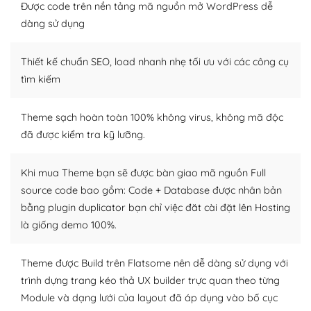
thiết kế tốt, bạn có thể tự sửa đổi. Nếu không bạn có thể
Được code trên nền tảng mã nguồn mở WordPress dễ
tìm kiếm chúng trên Internet hoặc nhờ chuyên gia.
dàng sử dụng
Dễ dàng tùy chỉnh trên WordPress
Thiết kế chuẩn SEO, load nhanh nhẹ tối ưu với các công cụ
– Sở hữu một cộng đồng lớn, sẵn sàng hỗ trợ
tìm kiếm
WordPress là nơi lưu trữ cho một diễn đàn cộng đồng
Theme sạch hoàn toàn 100% không virus, không mã độc
khổng lồ được kiểm duyệt bởi các nhân viên và những
đã được kiểm tra kỹ lưỡng.
người cuồng tín WordPress.
Nếu bạn gặp khó khăn, bạn có thể lên mạng và tìm
Khi mua Theme bạn sẽ được bàn giao mã nguồn Full
kiếm những cộng đồng WordPress, họ sẽ giúp bạn trả
source code bao gồm: Code + Database được nhân bản
lời, giải đáp vấn đề của bạn.
bằng plugin duplicator bạn chỉ việc đăt cài đặt lên Hosting
là giống demo 100%.
Cộng đồng sử dụng WordPress sẵn sàng hỗ trợ bạn
– Đa dạng plugin và themes
Theme được Build trên Flatsome nên dễ dàng sử dụng với
trình dựng trang kéo thả UX builder trực quan theo từng
Plugin mở rộng là thành phần cài đặt thêm vào
Module và dạng lưới của layout đã áp dụng vào bố cục
WordPress để tăng thêm các tính năng cần thiết. Có