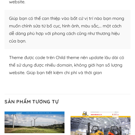
website.
nhiều plugin trả phí hoặc miễn phí.
Nhờ lượng người dùng đông đảo, thư viện themes và
Giúp bạn có thể can thiệp vào bất cứ vị trí nào bạn mong
plugin của WordPress rất phong phú. Bạn có thể thỏa
muốn chỉnh sửa từ bố cục, hình ảnh, màu sắc,… một cách
thích chọn lựa plugin và themes phù hợp cho mục đích
dễ dàng phù hợp với phong cách cũng như thương hiệu
lập website của mình.
của bạn.
WordPress đa dạng plugin và themes
Theme được code trên Child theme nên update lâu dài có
– Dễ sử dụng
thể sử dụng được nhiều domain, không giới hạn số lượng
website. Giúp bạn tiết kiệm chi phí và thời gian
Với mọi Hosting bất kỳ thì WordPress đều có thể dễ
dàng thiết lập vì thực tế nó đã cung cấp khoảng 60%
toàn bộ web.
SẢN PHẨM TƯƠNG TỰ
Và bạn có toàn quyền tự do khi quyết định nơi lưu trữ
trang web WordPress của bạn.
Dễ dàng lựa chọn Hosting cho website WordPress