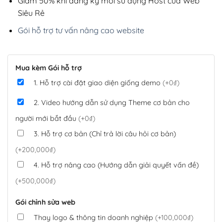
Giảm 50% khi đăng ký mới sử dụng Host của Web
Siêu Rẻ
Gói hỗ trợ tư vấn nâng cao website
Mua kèm Gói hỗ trợ
1. Hỗ trợ cài đặt giao diện giống demo
(+0₫)
2. Video hướng dẫn sử dụng Theme cơ bản cho
người mới bắt đầu
(+0₫)
3. Hỗ trợ cơ bản (Chỉ trả lời câu hỏi cơ bản)
(+200,000₫)
4. Hỗ trợ nâng cao (Hướng dẫn giải quyết vấn đề)
(+500,000₫)
Gói chỉnh sửa web
Thay logo & thông tin doanh nghiệp
(+100,000₫)