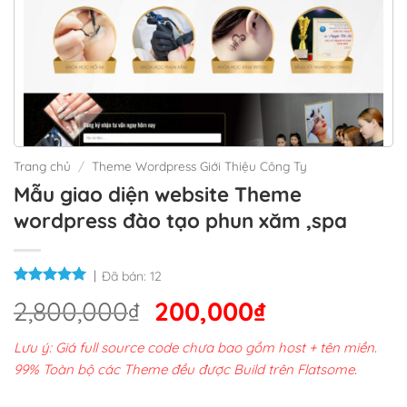
Trang chủ
/
Theme Wordpress Giới Thiệu Công Ty
Mẫu giao diện website Theme
wordpress đào tạo phun xăm ,spa
Đã bán:
12
Giá
Giá
2,800,000
₫
200,000
₫
gốc
hiện
Lưu ý: Giá full source code chưa bao gồm host + tên miền.
là:
tại
99% Toàn bộ các Theme đều được Build trên Flatsome.
2,800,000₫.
là: