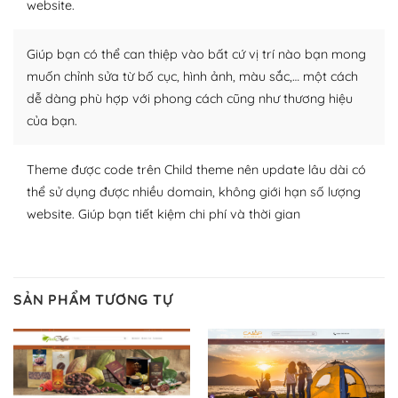
website.
Nhờ lượng người dùng đông đảo, thư viện themes và
plugin của WordPress rất phong phú. Bạn có thể thỏa
Giúp bạn có thể can thiệp vào bất cứ vị trí nào bạn mong
thích chọn lựa plugin và themes phù hợp cho mục đích
muốn chỉnh sửa từ bố cục, hình ảnh, màu sắc,… một cách
lập website của mình.
dễ dàng phù hợp với phong cách cũng như thương hiệu
của bạn.
WordPress đa dạng plugin và themes
– Dễ sử dụng
Theme được code trên Child theme nên update lâu dài có
thể sử dụng được nhiều domain, không giới hạn số lượng
Với mọi Hosting bất kỳ thì WordPress đều có thể dễ
website. Giúp bạn tiết kiệm chi phí và thời gian
dàng thiết lập vì thực tế nó đã cung cấp khoảng 60%
toàn bộ web.
Và bạn có toàn quyền tự do khi quyết định nơi lưu trữ
SẢN PHẨM TƯƠNG TỰ
trang web WordPress của bạn.
Dễ dàng lựa chọn Hosting cho website WordPress
– Bảo mật cực tốt