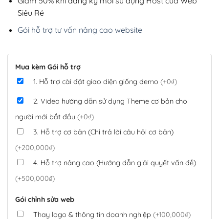
Giảm 50% khi đăng ký mới sử dụng Host của Web
Siêu Rẻ
Gói hỗ trợ tư vấn nâng cao website
Mua kèm Gói hỗ trợ
1. Hỗ trợ cài đặt giao diện giống demo
(+0₫)
2. Video hướng dẫn sử dụng Theme cơ bản cho
người mới bắt đầu
(+0₫)
3. Hỗ trợ cơ bản (Chỉ trả lời câu hỏi cơ bản)
(+200,000₫)
4. Hỗ trợ nâng cao (Hướng dẫn giải quyết vấn đề)
(+500,000₫)
Gói chỉnh sửa web
Thay logo & thông tin doanh nghiệp
(+100,000₫)