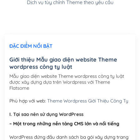
Dịch vụ tùy chỉnh Theme theo yêu cầu
Cài đặt SMTP Mail cho site Wordpress
(+100,000₫)
Thiết kế logo đơn giản để đăng web
(+300,000₫)
Chỉnh sửa site theo yêu cầu tuỳ chọn
(+2,000,000₫)
ĐẶC ĐIỂM NỔI BẬT
Mua thêm Host + Tên miền
Tên miền quốc tế .com .net .org (1 năm)
(+300,000₫)
Giới thiệu Mẫu giao diện website Theme
wordpress công ty luật
Tên miền Việt Nam .vn (1 năm)
(+550,000₫)
Mẫu giao diện website Theme wordpress công ty luật
Hosting 2GB SSD (1 năm)
(+450,000₫)
được xây dựng dựa trên Wordpress với Theme
Flatsome
Hosting 3GB SSD (1 năm)
(+550,000₫)
Phù hợp với web:
Theme Wordpress Giới Thiệu Công Ty
Hosting 5GB SSD (1 năm)
(+650,000₫)
I. Tại sao nên sử dụng WordPress
Hosting 8GB SSD (1 năm)
(+950,000₫)
– Một trong những nền tảng CMS lớn và nổi tiếng
WordPress đứng đầu danh sách ba gói xây dựng trang