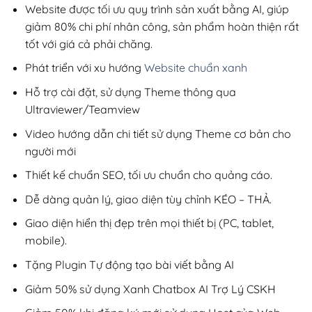
200,000₫.
Website được tối ưu quy trình sản xuất bằng AI, giúp
giảm 80% chi phí nhân công, sản phẩm hoàn thiện rất
tốt với giá cả phải chăng.
Phát triển với xu hướng
Website chuẩn xanh
Hỗ trợ cài đặt, sử dụng Theme thông qua
Ultraviewer/Teamview
Video hướng dẫn chi tiết sử dụng Theme cơ bản cho
người mới
Thiết kế chuẩn SEO, tối ưu chuẩn cho quảng cáo.
Dễ dàng quản lý, giao diện tùy chỉnh KÉO – THẢ.
Giao diện hiển thị đẹp trên mọi thiết bị (PC, tablet,
mobile).
Tặng Plugin Tự động tạo bài viết bằng AI
Giảm 50% sử dụng Xanh Chatbox AI Trợ Lý CSKH