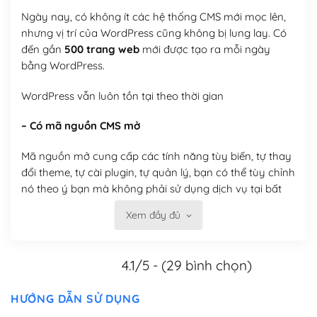
Ngày nay, có không ít các hệ thống CMS mới mọc lên,
nhưng vị trí của WordPress cũng không bị lung lay. Có
đến gần
500 trang web
mới được tạo ra mỗi ngày
bằng WordPress.
WordPress vẫn luôn tồn tại theo thời gian
– Có mã nguồn CMS mở
Mã nguồn mở cung cấp các tính năng tùy biến, tự thay
đổi theme, tự cài plugin, tự quản lý, bạn có thể tùy chỉnh
nó theo ý bạn mà không phải sử dụng dịch vụ tại bất
kỳ đơn vị nào.
Xem đầy đủ
Việc của bạn là đăng ký một tên miền và hosting để
chạy WordPress.
4.1/5 - (29 bình chọn)
Có thể tùy biến trên website WordPress
HƯỚNG DẪN SỬ DỤNG
– Thân thiện với công cụ tìm kiếm