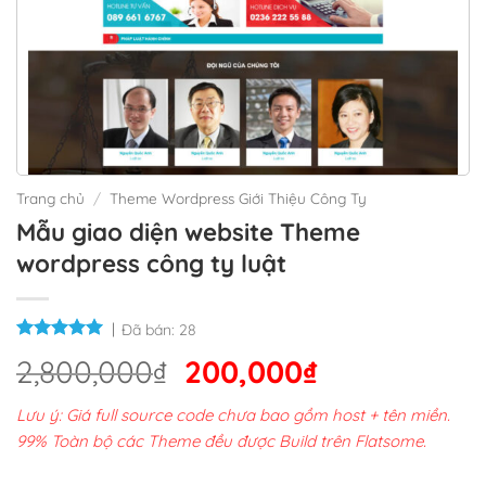
Trang chủ
/
Theme Wordpress Giới Thiệu Công Ty
Mẫu giao diện website Theme
wordpress công ty luật
Đã bán:
28
Giá
Giá
2,800,000
₫
200,000
₫
gốc
hiện
Lưu ý: Giá full source code chưa bao gồm host + tên miền.
là:
tại
99% Toàn bộ các Theme đều được Build trên Flatsome.
2,800,000₫.
là: