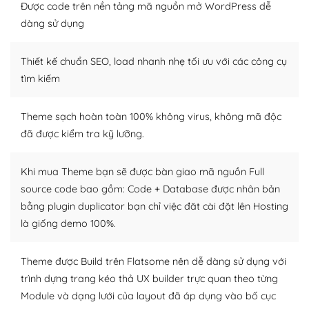
tìm kiếm chúng trên Internet hoặc nhờ chuyên gia.
Được code trên nền tảng mã nguồn mở WordPress dễ
dàng sử dụng
Dễ dàng tùy chỉnh trên WordPress
Thiết kế chuẩn SEO, load nhanh nhẹ tối ưu với các công cụ
– Sở hữu một cộng đồng lớn, sẵn sàng hỗ trợ
tìm kiếm
WordPress là nơi lưu trữ cho một diễn đàn cộng đồng
khổng lồ được kiểm duyệt bởi các nhân viên và những
Theme sạch hoàn toàn 100% không virus, không mã độc
người cuồng tín WordPress.
đã được kiểm tra kỹ lưỡng.
Nếu bạn gặp khó khăn, bạn có thể lên mạng và tìm
kiếm những cộng đồng WordPress, họ sẽ giúp bạn trả
Khi mua Theme bạn sẽ được bàn giao mã nguồn Full
lời, giải đáp vấn đề của bạn.
source code bao gồm: Code + Database được nhân bản
bằng plugin duplicator bạn chỉ việc đăt cài đặt lên Hosting
Cộng đồng sử dụng WordPress sẵn sàng hỗ trợ bạn
là giống demo 100%.
– Đa dạng plugin và themes
Theme được Build trên Flatsome nên dễ dàng sử dụng với
Plugin mở rộng là thành phần cài đặt thêm vào
trình dựng trang kéo thả UX builder trực quan theo từng
WordPress để tăng thêm các tính năng cần thiết. Có
Module và dạng lưới của layout đã áp dụng vào bố cục
nhiều plugin trả phí hoặc miễn phí.