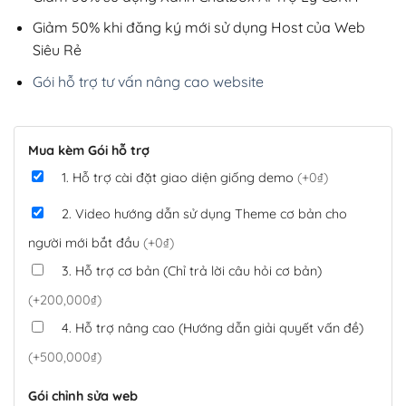
Giảm 50% khi đăng ký mới sử dụng Host của Web
Siêu Rẻ
Gói hỗ trợ tư vấn nâng cao website
Mua kèm Gói hỗ trợ
1. Hỗ trợ cài đặt giao diện giống demo
(+0₫)
2. Video hướng dẫn sử dụng Theme cơ bản cho
người mới bắt đầu
(+0₫)
3. Hỗ trợ cơ bản (Chỉ trả lời câu hỏi cơ bản)
(+200,000₫)
4. Hỗ trợ nâng cao (Hướng dẫn giải quyết vấn đề)
(+500,000₫)
Gói chỉnh sửa web