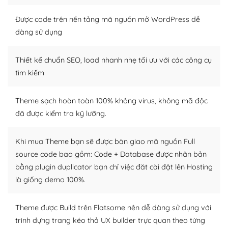
trở nên hấp dẫn và đơn giản hơn.
Được code trên nền tảng mã nguồn mở WordPress dễ
Nếu bạn có các kỹ thuật cơ bản với một theme được
dàng sử dụng
thiết kế tốt, bạn có thể tự sửa đổi. Nếu không bạn có thể
tìm kiếm chúng trên Internet hoặc nhờ chuyên gia.
Thiết kế chuẩn SEO, load nhanh nhẹ tối ưu với các công cụ
tìm kiếm
Dễ dàng tùy chỉnh trên WordPress
– Sở hữu một cộng đồng lớn, sẵn sàng hỗ trợ
Theme sạch hoàn toàn 100% không virus, không mã độc
đã được kiểm tra kỹ lưỡng.
WordPress là nơi lưu trữ cho một diễn đàn cộng đồng
khổng lồ được kiểm duyệt bởi các nhân viên và những
người cuồng tín WordPress.
Khi mua Theme bạn sẽ được bàn giao mã nguồn Full
source code bao gồm: Code + Database được nhân bản
Nếu bạn gặp khó khăn, bạn có thể lên mạng và tìm
bằng plugin duplicator bạn chỉ việc đăt cài đặt lên Hosting
kiếm những cộng đồng WordPress, họ sẽ giúp bạn trả
là giống demo 100%.
lời, giải đáp vấn đề của bạn.
Cộng đồng sử dụng WordPress sẵn sàng hỗ trợ bạn
Theme được Build trên Flatsome nên dễ dàng sử dụng với
trình dựng trang kéo thả UX builder trực quan theo từng