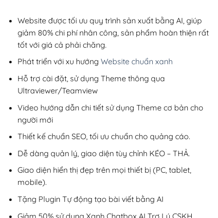
2,800,000₫.
là:
200,000₫.
Website được tối ưu quy trình sản xuất bằng AI, giúp
giảm 80% chi phí nhân công, sản phẩm hoàn thiện rất
tốt với giá cả phải chăng.
Phát triển với xu hướng
Website chuẩn xanh
Hỗ trợ cài đặt, sử dụng Theme thông qua
Ultraviewer/Teamview
Video hướng dẫn chi tiết sử dụng Theme cơ bản cho
người mới
Thiết kế chuẩn SEO, tối ưu chuẩn cho quảng cáo.
Dễ dàng quản lý, giao diện tùy chỉnh KÉO – THẢ.
Giao diện hiển thị đẹp trên mọi thiết bị (PC, tablet,
mobile).
Tặng Plugin Tự động tạo bài viết bằng AI
Giảm 50% sử dụng Xanh Chatbox AI Trợ Lý CSKH