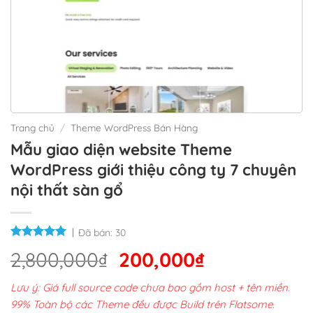
Trang chủ
/
Theme WordPress Bán Hàng
Mẫu giao diện website Theme
WordPress giới thiệu công ty 7 chuyên
nội thất sàn gổ
Đã bán:
30
Giá
Giá
2,800,000
₫
200,000
₫
gốc
hiện
Lưu ý: Giá full source code chưa bao gồm host + tên miền.
là:
tại
99% Toàn bộ các Theme đều được Build trên Flatsome.