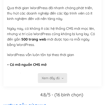
Qua thời gian WordPress đã nhanh chóng phát triển,
thu hút các doanh nghiệp đến các lập trình viên có ít
kinh nghiệm đến với nền tảng này.
Ngày nay, có không ít các hệ thống CMS mới mọc lên,
nhưng vị trí của WordPress cũng không bị lung lay. Có
đến gần
500 trang web
mới được tạo ra mỗi ngày
bằng WordPress.
WordPress vẫn luôn tồn tại theo thời gian
– Có mã nguồn CMS mở
Mã nguồn mở cung cấp các tính năng tùy biến, tự thay
Xem đầy đủ
đổi theme, tự cài plugin, tự quản lý, bạn có thể tùy chỉnh
nó theo ý bạn mà không phải sử dụng dịch vụ tại bất
kỳ đơn vị nào.
4.8/5 - (16 bình chọn)
Việc của bạn là đăng ký một tên miền và hosting để