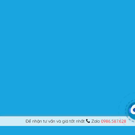
cao ở thời điểm hiện tại là bởi thiết kế độc đáo, được tập
trung tối ưu để nâng cao trải nghiệm của người dùng.
Flatsome là gì mà có thể đáp ứng mọi nhu cầu của
người dùng? Nếu bạn là một Designer mới bắt đầu thiết
kế những Website đầu tiên, hay đã là một lập trình viên
chuyên nghiệp, nó vẫn thỏa mãn bạn dù là một người
khó tính.
Được cập nhật liên tục
Flatsome là sản phẩm bán chạy nhất của UX-Themes.
Vì thế, nó luôn được đầu tư và ưu ái cập nhật các tính
năng mới nhất, tốt nhất.
Flatsome còn hỗ trợ hơn 12 ngôn ngữ khác nhau, do đó
bạn có thể dịch Website ra hầu hết mọi ngôn ngữ mà
bạn muốn.