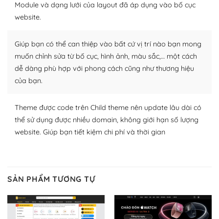
– Đa dạng plugin và themes
Module và dạng lưới của layout đã áp dụng vào bố cục
website.
Plugin mở rộng là thành phần cài đặt thêm vào
WordPress để tăng thêm các tính năng cần thiết. Có
Giúp bạn có thể can thiệp vào bất cứ vị trí nào bạn mong
nhiều plugin trả phí hoặc miễn phí.
muốn chỉnh sửa từ bố cục, hình ảnh, màu sắc,… một cách
Nhờ lượng người dùng đông đảo, thư viện themes và
dễ dàng phù hợp với phong cách cũng như thương hiệu
plugin của WordPress rất phong phú. Bạn có thể thỏa
của bạn.
thích chọn lựa plugin và themes phù hợp cho mục đích
lập website của mình.
Theme được code trên Child theme nên update lâu dài có
WordPress đa dạng plugin và themes
thể sử dụng được nhiều domain, không giới hạn số lượng
website. Giúp bạn tiết kiệm chi phí và thời gian
– Dễ sử dụng
Với mọi Hosting bất kỳ thì WordPress đều có thể dễ
dàng thiết lập vì thực tế nó đã cung cấp khoảng 60%
SẢN PHẨM TƯƠNG TỰ
toàn bộ web.
Và bạn có toàn quyền tự do khi quyết định nơi lưu trữ
trang web WordPress của bạn.