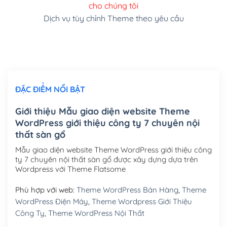
cho chúng tôi
(+150,000₫)
Dịch vụ tùy chỉnh Theme theo yêu cầu
Cài đặt SMTP Mail cho site Wordpress
(+100,000₫)
Thiết kế logo đơn giản để đăng web
(+300,000₫)
Chỉnh sửa site theo yêu cầu tuỳ chọn
(+2,000,000₫)
ĐẶC ĐIỂM NỔI BẬT
Mua thêm Host + Tên miền
Tên miền quốc tế .com .net .org (1 năm)
(+300,000₫)
Giới thiệu Mẫu giao diện website Theme
WordPress giới thiệu công ty 7 chuyên nội
Tên miền Việt Nam .vn (1 năm)
(+550,000₫)
thất sàn gổ
Hosting 2GB SSD (1 năm)
(+450,000₫)
Mẫu giao diện website Theme WordPress giới thiệu công
ty 7 chuyên nội thất sàn gổ được xây dựng dựa trên
Hosting 3GB SSD (1 năm)
(+550,000₫)
Wordpress với Theme Flatsome
Hosting 5GB SSD (1 năm)
(+650,000₫)
Phù hợp với web:
Theme WordPress Bán Hàng
,
Theme
WordPress Điện Máy
,
Theme Wordpress Giới Thiệu
Hosting 8GB SSD (1 năm)
(+950,000₫)
Công Ty
,
Theme WordPress Nội Thất