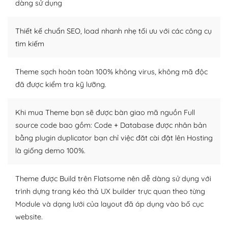
dàng sử dụng
Dễ dàng tùy chỉnh trên WordPress
Thiết kế chuẩn SEO, load nhanh nhẹ tối ưu với các công cụ
– Sở hữu một cộng đồng lớn, sẵn sàng hỗ trợ
tìm kiếm
WordPress là nơi lưu trữ cho một diễn đàn cộng đồng
khổng lồ được kiểm duyệt bởi các nhân viên và những
Theme sạch hoàn toàn 100% không virus, không mã độc
người cuồng tín WordPress.
đã được kiểm tra kỹ lưỡng.
Nếu bạn gặp khó khăn, bạn có thể lên mạng và tìm
kiếm những cộng đồng WordPress, họ sẽ giúp bạn trả
Khi mua Theme bạn sẽ được bàn giao mã nguồn Full
lời, giải đáp vấn đề của bạn.
source code bao gồm: Code + Database được nhân bản
bằng plugin duplicator bạn chỉ việc đăt cài đặt lên Hosting
Cộng đồng sử dụng WordPress sẵn sàng hỗ trợ bạn
là giống demo 100%.
– Đa dạng plugin và themes
Theme được Build trên Flatsome nên dễ dàng sử dụng với
Plugin mở rộng là thành phần cài đặt thêm vào
trình dựng trang kéo thả UX builder trực quan theo từng
WordPress để tăng thêm các tính năng cần thiết. Có
Module và dạng lưới của layout đã áp dụng vào bố cục
nhiều plugin trả phí hoặc miễn phí.
website.