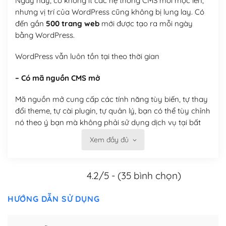
Ngày nay, có không ít các hệ thống CMS mới mọc lên,
nhưng vị trí của WordPress cũng không bị lung lay. Có
đến gần
500 trang web
mới được tạo ra mỗi ngày
bằng WordPress.
WordPress vẫn luôn tồn tại theo thời gian
– Có mã nguồn CMS mở
Mã nguồn mở cung cấp các tính năng tùy biến, tự thay
đổi theme, tự cài plugin, tự quản lý, bạn có thể tùy chỉnh
nó theo ý bạn mà không phải sử dụng dịch vụ tại bất
kỳ đơn vị nào.
Xem đầy đủ
Việc của bạn là đăng ký một tên miền và hosting để
chạy WordPress.
4.2/5 - (35 bình chọn)
Có thể tùy biến trên website WordPress
HƯỚNG DẪN SỬ DỤNG
– Thân thiện với công cụ tìm kiếm