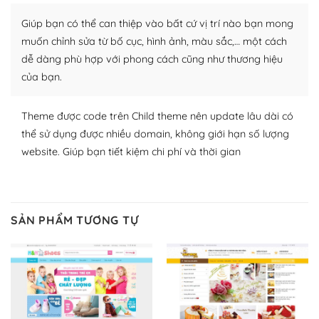
Nhờ lượng người dùng đông đảo, thư viện themes và
Giúp bạn có thể can thiệp vào bất cứ vị trí nào bạn mong
plugin của WordPress rất phong phú. Bạn có thể thỏa
thích chọn lựa plugin và themes phù hợp cho mục đích
muốn chỉnh sửa từ bố cục, hình ảnh, màu sắc,… một cách
lập website của mình.
dễ dàng phù hợp với phong cách cũng như thương hiệu
của bạn.
WordPress đa dạng plugin và themes
Theme được code trên Child theme nên update lâu dài có
– Dễ sử dụng
thể sử dụng được nhiều domain, không giới hạn số lượng
Với mọi Hosting bất kỳ thì WordPress đều có thể dễ
website. Giúp bạn tiết kiệm chi phí và thời gian
dàng thiết lập vì thực tế nó đã cung cấp khoảng 60%
toàn bộ web.
Và bạn có toàn quyền tự do khi quyết định nơi lưu trữ
SẢN PHẨM TƯƠNG TỰ
trang web WordPress của bạn.
Dễ dàng lựa chọn Hosting cho website WordPress
– Bảo mật cực tốt
Vì WordPress hiện là nền tảng xây dựng trang web và