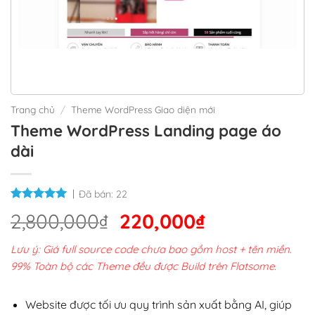
Trang chủ
/
Theme WordPress Giao diện mới
Theme WordPress Landing page áo
dài
Đã bán:
22
Giá
Giá
2,800,000
₫
220,000
₫
gốc
hiện
Lưu ý: Giá full source code chưa bao gồm host + tên miền.
là:
tại
99% Toàn bộ các Theme đều được Build trên Flatsome.
2,800,000₫.
là:
220,000₫.
Website được tối ưu quy trình sản xuất bằng AI, giúp