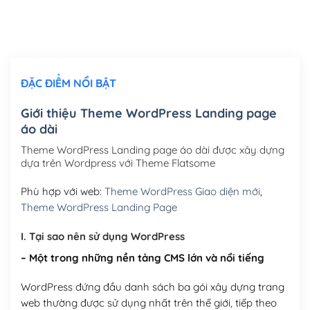
Thiết kế logo đơn giản để đăng web
(+300,000₫)
Chỉnh sửa site theo yêu cầu tuỳ chọn
(+2,000,000₫)
ĐẶC ĐIỂM NỔI BẬT
Mua thêm Host + Tên miền
Tên miền quốc tế .com .net .org (1 năm)
(+300,000₫)
Giới thiệu Theme WordPress Landing page
áo dài
Tên miền Việt Nam .vn (1 năm)
(+550,000₫)
Theme WordPress Landing page áo dài được xây dựng
Hosting 2GB SSD (1 năm)
(+450,000₫)
dựa trên Wordpress với Theme Flatsome
Hosting 3GB SSD (1 năm)
(+550,000₫)
Phù hợp với web:
Theme WordPress Giao diện mới
,
Theme WordPress Landing Page
Hosting 5GB SSD (1 năm)
(+650,000₫)
I. Tại sao nên sử dụng WordPress
Hosting 8GB SSD (1 năm)
(+950,000₫)
– Một trong những nền tảng CMS lớn và nổi tiếng
WordPress đứng đầu danh sách ba gói xây dựng trang
web thường được sử dụng nhất trên thế giới, tiếp theo