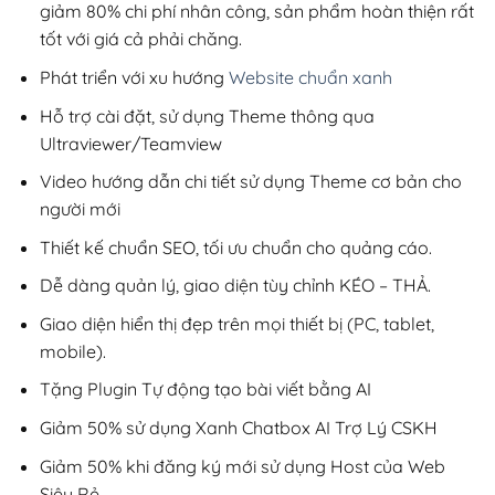
giảm 80% chi phí nhân công, sản phẩm hoàn thiện rất
tốt với giá cả phải chăng.
Phát triển với xu hướng
Website chuẩn xanh
Hỗ trợ cài đặt, sử dụng Theme thông qua
Ultraviewer/Teamview
Video hướng dẫn chi tiết sử dụng Theme cơ bản cho
người mới
Thiết kế chuẩn SEO, tối ưu chuẩn cho quảng cáo.
Dễ dàng quản lý, giao diện tùy chỉnh KÉO – THẢ.
Giao diện hiển thị đẹp trên mọi thiết bị (PC, tablet,
mobile).
Tặng Plugin Tự động tạo bài viết bằng AI
Giảm 50% sử dụng Xanh Chatbox AI Trợ Lý CSKH
Giảm 50% khi đăng ký mới sử dụng Host của Web
Siêu Rẻ