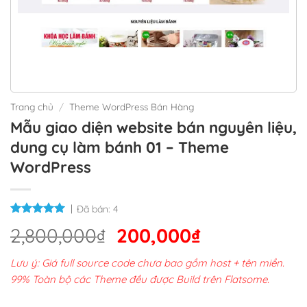
Trang chủ
/
Theme WordPress Bán Hàng
Mẫu giao diện website bán nguyên liệu,
dung cụ làm bánh 01 – Theme
WordPress
Đã bán:
4
Giá
Giá
2,800,000
₫
200,000
₫
gốc
hiện
Lưu ý: Giá full source code chưa bao gồm host + tên miền.
là:
tại
99% Toàn bộ các Theme đều được Build trên Flatsome.
2,800,000₫.
là: