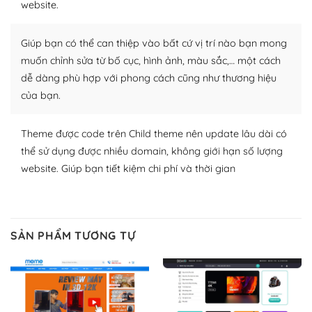
website.
WordPress để tăng thêm các tính năng cần thiết. Có
nhiều plugin trả phí hoặc miễn phí.
Giúp bạn có thể can thiệp vào bất cứ vị trí nào bạn mong
Nhờ lượng người dùng đông đảo, thư viện themes và
muốn chỉnh sửa từ bố cục, hình ảnh, màu sắc,… một cách
plugin của WordPress rất phong phú. Bạn có thể thỏa
dễ dàng phù hợp với phong cách cũng như thương hiệu
thích chọn lựa plugin và themes phù hợp cho mục đích
của bạn.
lập website của mình.
Theme được code trên Child theme nên update lâu dài có
WordPress đa dạng plugin và themes
thể sử dụng được nhiều domain, không giới hạn số lượng
– Dễ sử dụng
website. Giúp bạn tiết kiệm chi phí và thời gian
Với mọi Hosting bất kỳ thì WordPress đều có thể dễ
dàng thiết lập vì thực tế nó đã cung cấp khoảng 60%
toàn bộ web.
SẢN PHẨM TƯƠNG TỰ
Và bạn có toàn quyền tự do khi quyết định nơi lưu trữ
trang web WordPress của bạn.
Dễ dàng lựa chọn Hosting cho website WordPress