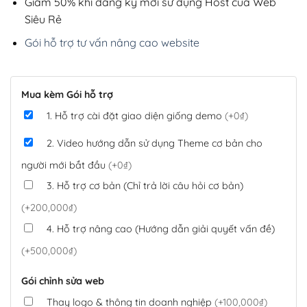
Giảm 50% khi đăng ký mới sử dụng Host của Web
Siêu Rẻ
Gói hỗ trợ tư vấn nâng cao website
Mua kèm Gói hỗ trợ
1. Hỗ trợ cài đặt giao diện giống demo
(+0₫)
2. Video hướng dẫn sử dụng Theme cơ bản cho
người mới bắt đầu
(+0₫)
3. Hỗ trợ cơ bản (Chỉ trả lời câu hỏi cơ bản)
(+200,000₫)
4. Hỗ trợ nâng cao (Hướng dẫn giải quyết vấn đề)
(+500,000₫)
Gói chỉnh sửa web
Thay logo & thông tin doanh nghiệp
(+100,000₫)