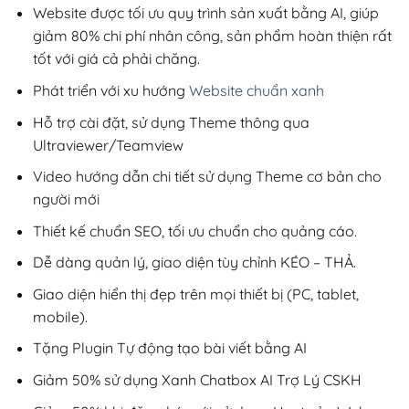
200,000₫.
Website được tối ưu quy trình sản xuất bằng AI, giúp
giảm 80% chi phí nhân công, sản phẩm hoàn thiện rất
tốt với giá cả phải chăng.
Phát triển với xu hướng
Website chuẩn xanh
Hỗ trợ cài đặt, sử dụng Theme thông qua
Ultraviewer/Teamview
Video hướng dẫn chi tiết sử dụng Theme cơ bản cho
người mới
Thiết kế chuẩn SEO, tối ưu chuẩn cho quảng cáo.
Dễ dàng quản lý, giao diện tùy chỉnh KÉO – THẢ.
Giao diện hiển thị đẹp trên mọi thiết bị (PC, tablet,
mobile).
Tặng Plugin Tự động tạo bài viết bằng AI
Giảm 50% sử dụng Xanh Chatbox AI Trợ Lý CSKH