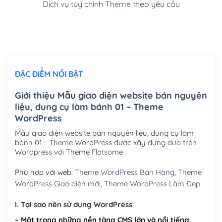
Dịch vụ tùy chỉnh Theme theo yêu cầu
Cài đặt SMTP Mail cho site Wordpress
(+100,000₫)
Thiết kế logo đơn giản để đăng web
(+300,000₫)
Chỉnh sửa site theo yêu cầu tuỳ chọn
(+2,000,000₫)
ĐẶC ĐIỂM NỔI BẬT
Mua thêm Host + Tên miền
Tên miền quốc tế .com .net .org (1 năm)
(+300,000₫)
Giới thiệu Mẫu giao diện website bán nguyên
liệu, dung cụ làm bánh 01 – Theme
Tên miền Việt Nam .vn (1 năm)
(+550,000₫)
WordPress
Hosting 2GB SSD (1 năm)
(+450,000₫)
Mẫu giao diện website bán nguyên liệu, dung cụ làm
bánh 01 - Theme WordPress được xây dựng dựa trên
Hosting 3GB SSD (1 năm)
(+550,000₫)
Wordpress với Theme Flatsome
Hosting 5GB SSD (1 năm)
(+650,000₫)
Phù hợp với web:
Theme WordPress Bán Hàng
,
Theme
WordPress Giao diện mới
,
Theme WordPress Làm Đẹp
Hosting 8GB SSD (1 năm)
(+950,000₫)
I. Tại sao nên sử dụng WordPress
– Một trong những nền tảng CMS lớn và nổi tiếng