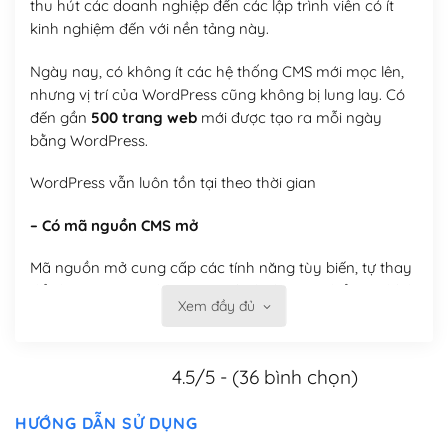
thu hút các doanh nghiệp đến các lập trình viên có ít
kinh nghiệm đến với nền tảng này.
Ngày nay, có không ít các hệ thống CMS mới mọc lên,
nhưng vị trí của WordPress cũng không bị lung lay. Có
đến gần
500 trang web
mới được tạo ra mỗi ngày
bằng WordPress.
WordPress vẫn luôn tồn tại theo thời gian
– Có mã nguồn CMS mở
Mã nguồn mở cung cấp các tính năng tùy biến, tự thay
đổi theme, tự cài plugin, tự quản lý, bạn có thể tùy chỉnh
Xem đầy đủ
nó theo ý bạn mà không phải sử dụng dịch vụ tại bất
kỳ đơn vị nào.
4.5/5 - (36 bình chọn)
Việc của bạn là đăng ký một tên miền và hosting để
chạy WordPress.
HƯỚNG DẪN SỬ DỤNG
Có thể tùy biến trên website WordPress