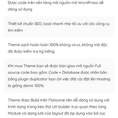
Nếu bạn có các kỹ thuật cơ bản với một theme được
Được code trên nền tảng mã nguồn mở WordPress dễ
thiết kế tốt, bạn có thể tự sửa đổi. Nếu không bạn có thể
dàng sử dụng
tìm kiếm chúng trên Internet hoặc nhờ chuyên gia.
Thiết kế chuẩn SEO, load nhanh nhẹ tối ưu với các công cụ
Dễ dàng tùy chỉnh trên WordPress
tìm kiếm
– Sở hữu một cộng đồng lớn, sẵn sàng hỗ trợ
Theme sạch hoàn toàn 100% không virus, không mã độc
WordPress là nơi lưu trữ cho một diễn đàn cộng đồng
đã được kiểm tra kỹ lưỡng.
khổng lồ được kiểm duyệt bởi các nhân viên và những
người cuồng tín WordPress.
Khi mua Theme bạn sẽ được bàn giao mã nguồn Full
Nếu bạn gặp khó khăn, bạn có thể lên mạng và tìm
source code bao gồm: Code + Database được nhân bản
kiếm những cộng đồng WordPress, họ sẽ giúp bạn trả
bằng plugin duplicator bạn chỉ việc đăt cài đặt lên Hosting
lời, giải đáp vấn đề của bạn.
là giống demo 100%.
Cộng đồng sử dụng WordPress sẵn sàng hỗ trợ bạn
Theme được Build trên Flatsome nên dễ dàng sử dụng với
– Đa dạng plugin và themes
trình dựng trang kéo thả UX builder trực quan theo từng
Module và dạng lưới của layout đã áp dụng vào bố cục
Plugin mở rộng là thành phần cài đặt thêm vào