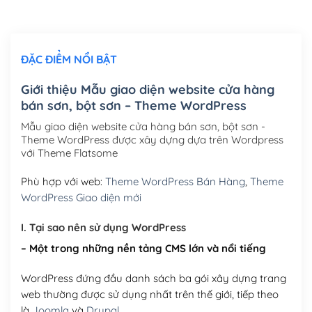
Chỉnh sửa site theo yêu cầu tuỳ chọn
(+2,000,000₫)
ĐẶC ĐIỂM NỔI BẬT
Mua thêm Host + Tên miền
Tên miền quốc tế .com .net .org (1 năm)
(+300,000₫)
Giới thiệu Mẫu giao diện website cửa hàng
bán sơn, bột sơn – Theme WordPress
Tên miền Việt Nam .vn (1 năm)
(+550,000₫)
Mẫu giao diện website cửa hàng bán sơn, bột sơn -
Hosting 2GB SSD (1 năm)
(+450,000₫)
Theme WordPress được xây dựng dựa trên Wordpress
với Theme Flatsome
Hosting 3GB SSD (1 năm)
(+550,000₫)
Phù hợp với web:
Theme WordPress Bán Hàng
,
Theme
Hosting 5GB SSD (1 năm)
(+650,000₫)
WordPress Giao diện mới
Hosting 8GB SSD (1 năm)
(+950,000₫)
I. Tại sao nên sử dụng WordPress
– Một trong những nền tảng CMS lớn và nổi tiếng
WordPress đứng đầu danh sách ba gói xây dựng trang
web thường được sử dụng nhất trên thế giới, tiếp theo
là
Joomla
và
Drupal
.