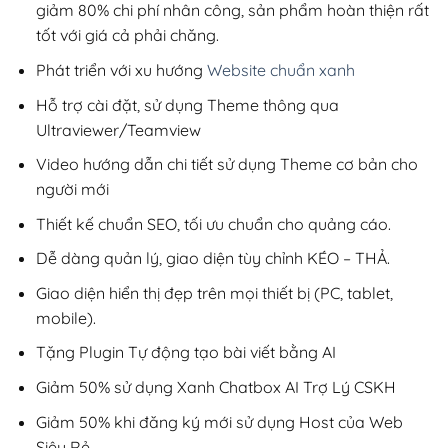
giảm 80% chi phí nhân công, sản phẩm hoàn thiện rất
tốt với giá cả phải chăng.
Phát triển với xu hướng
Website chuẩn xanh
Hỗ trợ cài đặt, sử dụng Theme thông qua
Ultraviewer/Teamview
Video hướng dẫn chi tiết sử dụng Theme cơ bản cho
người mới
Thiết kế chuẩn SEO, tối ưu chuẩn cho quảng cáo.
Dễ dàng quản lý, giao diện tùy chỉnh KÉO – THẢ.
Giao diện hiển thị đẹp trên mọi thiết bị (PC, tablet,
mobile).
Tặng Plugin Tự động tạo bài viết bằng AI
Giảm 50% sử dụng Xanh Chatbox AI Trợ Lý CSKH
Giảm 50% khi đăng ký mới sử dụng Host của Web
Siêu Rẻ