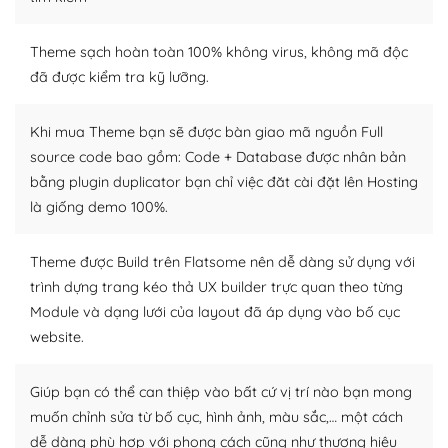
Dễ dàng tùy chỉnh trên WordPress
– Sở hữu một cộng đồng lớn, sẵn sàng hỗ trợ
Theme sạch hoàn toàn 100% không virus, không mã độc
đã được kiểm tra kỹ lưỡng.
WordPress là nơi lưu trữ cho một diễn đàn cộng đồng
khổng lồ được kiểm duyệt bởi các nhân viên và những
Khi mua Theme bạn sẽ được bàn giao mã nguồn Full
người cuồng tín WordPress.
source code bao gồm: Code + Database được nhân bản
bằng plugin duplicator bạn chỉ việc đăt cài đặt lên Hosting
Nếu bạn gặp khó khăn, bạn có thể lên mạng và tìm
kiếm những cộng đồng WordPress, họ sẽ giúp bạn trả
là giống demo 100%.
lời, giải đáp vấn đề của bạn.
Theme được Build trên Flatsome nên dễ dàng sử dụng với
Cộng đồng sử dụng WordPress sẵn sàng hỗ trợ bạn
trình dựng trang kéo thả UX builder trực quan theo từng
Module và dạng lưới của layout đã áp dụng vào bố cục
– Đa dạng plugin và themes
website.
Plugin mở rộng là thành phần cài đặt thêm vào
WordPress để tăng thêm các tính năng cần thiết. Có
Giúp bạn có thể can thiệp vào bất cứ vị trí nào bạn mong
nhiều plugin trả phí hoặc miễn phí.
muốn chỉnh sửa từ bố cục, hình ảnh, màu sắc,… một cách
dễ dàng phù hợp với phong cách cũng như thương hiệu
Nhờ lượng người dùng đông đảo, thư viện themes và