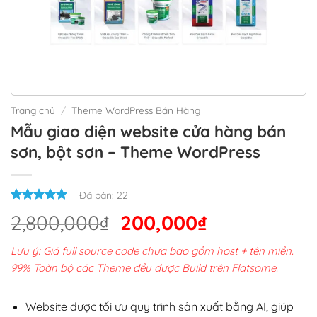
Trang chủ
/
Theme WordPress Bán Hàng
Mẫu giao diện website cửa hàng bán
sơn, bột sơn – Theme WordPress
Đã bán:
22
Giá
Giá
2,800,000
₫
200,000
₫
gốc
hiện
Lưu ý: Giá full source code chưa bao gồm host + tên miền.
là:
tại
99% Toàn bộ các Theme đều được Build trên Flatsome.
2,800,000₫.
là:
200,000₫.
Website được tối ưu quy trình sản xuất bằng AI, giúp