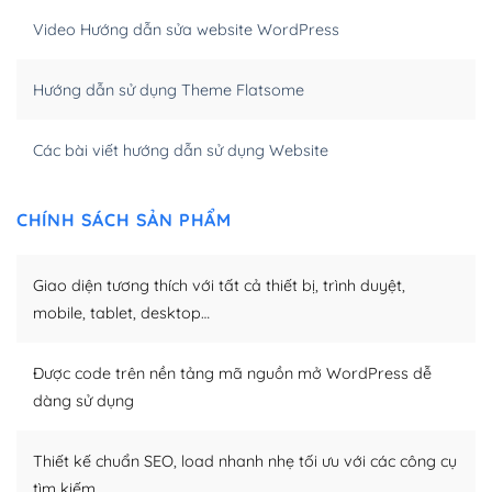
WordPress bao gồm nhiều công cụ và plugin để tối ưu
Video Hướng dẫn sửa website WordPress
hóa nội dung cho SEO.
Hướng dẫn sử dụng Theme Flatsome
Khi bạn dùng WordPress để thiết kế web thì trang web
của bạn trở nên rất thu hút đối với các công cụ tìm
kiếm.
Các bài viết hướng dẫn sử dụng Website
Tối ưu hóa công cụ tìm kiếm
CHÍNH SÁCH SẢN PHẨM
– Dễ dàng tùy chỉnh, sửa chữa
Khi bạn sử dụng WordPress, thì vấn đề giao diện của
Giao diện tương thích với tất cả thiết bị, trình duyệt,
bạn trở nên dễ dàng và nhanh chóng. Với kho Theme
mobile, tablet, desktop…
WordPress đa dạng sẽ giúp việc thực hiện các thiết kế
trở nên hấp dẫn và đơn giản hơn.
Được code trên nền tảng mã nguồn mở WordPress dễ
dàng sử dụng
Nếu bạn có các kỹ thuật cơ bản với một theme được
thiết kế tốt, bạn có thể tự sửa đổi. Nếu không bạn có thể
tìm kiếm chúng trên Internet hoặc nhờ chuyên gia.
Thiết kế chuẩn SEO, load nhanh nhẹ tối ưu với các công cụ
tìm kiếm