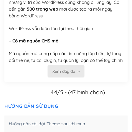
nhưng vị trí của WordPress cũng không bị lung lay. Có
đến gần
500 trang web
mới được tạo ra mỗi ngày
bằng WordPress.
WordPress vẫn luôn tồn tại theo thời gian
– Có mã nguồn CMS mở
Mã nguồn mở cung cấp các tính năng tùy biến, tự thay
đổi theme, tự cài plugin, tự quản lý, bạn có thể tùy chỉnh
nó theo ý bạn mà không phải sử dụng dịch vụ tại bất
Xem đầy đủ
kỳ đơn vị nào.
Việc của bạn là đăng ký một tên miền và hosting để
4.4/5 - (47 bình chọn)
chạy WordPress.
Có thể tùy biến trên website WordPress
HƯỚNG DẪN SỬ DỤNG
– Thân thiện với công cụ tìm kiếm
Hướng dẫn cài đặt Theme sau khi mua
WordPress được thiết kế để thân thiện với SEO vì