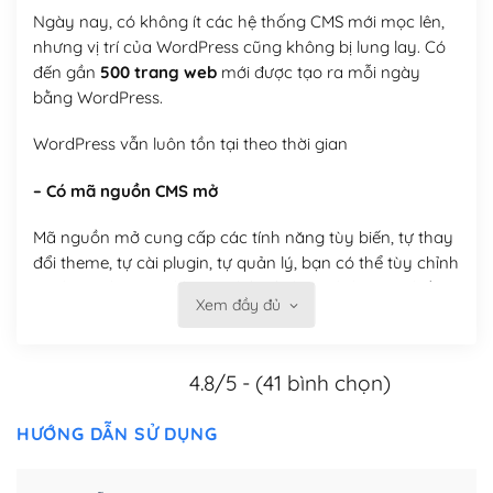
Ngày nay, có không ít các hệ thống CMS mới mọc lên,
nhưng vị trí của WordPress cũng không bị lung lay. Có
đến gần
500 trang web
mới được tạo ra mỗi ngày
bằng WordPress.
WordPress vẫn luôn tồn tại theo thời gian
– Có mã nguồn CMS mở
Mã nguồn mở cung cấp các tính năng tùy biến, tự thay
đổi theme, tự cài plugin, tự quản lý, bạn có thể tùy chỉnh
nó theo ý bạn mà không phải sử dụng dịch vụ tại bất
Xem đầy đủ
kỳ đơn vị nào.
Việc của bạn là đăng ký một tên miền và hosting để
4.8/5 - (41 bình chọn)
chạy WordPress.
Có thể tùy biến trên website WordPress
HƯỚNG DẪN SỬ DỤNG
– Thân thiện với công cụ tìm kiếm