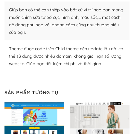
Nhờ lượng người dùng đông đảo, thư viện themes và
Giúp bạn có thể can thiệp vào bất cứ vị trí nào bạn mong
plugin của WordPress rất phong phú. Bạn có thể thỏa
muốn chỉnh sửa từ bố cục, hình ảnh, màu sắc,… một cách
thích chọn lựa plugin và themes phù hợp cho mục đích
dễ dàng phù hợp với phong cách cũng như thương hiệu
lập website của mình.
của bạn.
WordPress đa dạng plugin và themes
Theme được code trên Child theme nên update lâu dài có
– Dễ sử dụng
thể sử dụng được nhiều domain, không giới hạn số lượng
website. Giúp bạn tiết kiệm chi phí và thời gian
Với mọi Hosting bất kỳ thì WordPress đều có thể dễ
dàng thiết lập vì thực tế nó đã cung cấp khoảng 60%
toàn bộ web.
SẢN PHẨM TƯƠNG TỰ
Và bạn có toàn quyền tự do khi quyết định nơi lưu trữ
trang web WordPress của bạn.
Dễ dàng lựa chọn Hosting cho website WordPress
– Bảo mật cực tốt