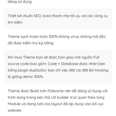
tìm kiếm chúng trên Internet hoặc nhờ chuyên gia.
dàng sử dụng
Dễ dàng tùy chỉnh trên WordPress
Thiết kế chuẩn SEO, load nhanh nhẹ tối ưu với các công cụ
– Sở hữu một cộng đồng lớn, sẵn sàng hỗ trợ
tìm kiếm
WordPress là nơi lưu trữ cho một diễn đàn cộng đồng
Theme sạch hoàn toàn 100% không virus, không mã độc
khổng lồ được kiểm duyệt bởi các nhân viên và những
đã được kiểm tra kỹ lưỡng.
người cuồng tín WordPress.
Nếu bạn gặp khó khăn, bạn có thể lên mạng và tìm
Khi mua Theme bạn sẽ được bàn giao mã nguồn Full
kiếm những cộng đồng WordPress, họ sẽ giúp bạn trả
source code bao gồm: Code + Database được nhân bản
lời, giải đáp vấn đề của bạn.
bằng plugin duplicator bạn chỉ việc đăt cài đặt lên Hosting
là giống demo 100%.
Cộng đồng sử dụng WordPress sẵn sàng hỗ trợ bạn
– Đa dạng plugin và themes
Theme được Build trên Flatsome nên dễ dàng sử dụng với
trình dựng trang kéo thả UX builder trực quan theo từng
Plugin mở rộng là thành phần cài đặt thêm vào
Module và dạng lưới của layout đã áp dụng vào bố cục
WordPress để tăng thêm các tính năng cần thiết. Có
website.
nhiều plugin trả phí hoặc miễn phí.