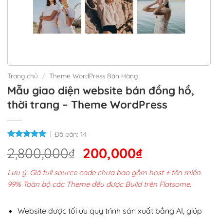
Trang chủ
/
Theme WordPress Bán Hàng
Mẫu giao diện website bán đồng hồ,
thời trang – Theme WordPress
Đã bán:
14
Giá
Giá
2,800,000
₫
200,000
₫
gốc
hiện
Lưu ý: Giá full source code chưa bao gồm host + tên miền.
là:
tại
99% Toàn bộ các Theme đều được Build trên Flatsome.
2,800,000₫.
là:
200,000₫.
Website được tối ưu quy trình sản xuất bằng AI, giúp