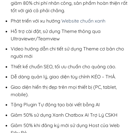
giảm 80% chi phí nhân công, sản phẩm hoàn thiện rất
tốt với giá cả phải chăng.
Phát triển với xu hướng
Website chuẩn xanh
Hỗ trợ cài đặt, sử dụng Theme thông qua
Ultraviewer/Teamview
Video hướng dẫn chi tiết sử dụng Theme cơ bản cho
người mới
Thiết kế chuẩn SEO, tối ưu chuẩn cho quảng cáo.
Dễ dàng quản lý, giao diện tùy chỉnh KÉO – THẢ.
Giao diện hiển thị đẹp trên mọi thiết bị (PC, tablet,
mobile).
Tặng Plugin Tự động tạo bài viết bằng AI
Giảm 50% sử dụng Xanh Chatbox AI Trợ Lý CSKH
Giảm 50% khi đăng ký mới sử dụng Host của Web
Siêu Rẻ