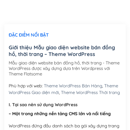
Thiết kế logo đơn giản để đăng web
(+300,000₫)
Chỉnh sửa site theo yêu cầu tuỳ chọn
(+2,000,000₫)
ĐẶC ĐIỂM NỔI BẬT
Mua thêm Host + Tên miền
Tên miền quốc tế .com .net .org (1 năm)
(+300,000₫)
Giới thiệu Mẫu giao diện website bán đồng
hồ, thời trang – Theme WordPress
Tên miền Việt Nam .vn (1 năm)
(+550,000₫)
Mẫu giao diện website bán đồng hồ, thời trang - Theme
Hosting 2GB SSD (1 năm)
(+450,000₫)
WordPress được xây dựng dựa trên Wordpress với
Theme Flatsome
Hosting 3GB SSD (1 năm)
(+550,000₫)
Phù hợp với web:
Theme WordPress Bán Hàng
,
Theme
Hosting 5GB SSD (1 năm)
(+650,000₫)
WordPress Giao diện mới
,
Theme WordPress Thời trang
Hosting 8GB SSD (1 năm)
(+950,000₫)
I. Tại sao nên sử dụng WordPress
– Một trong những nền tảng CMS lớn và nổi tiếng
WordPress đứng đầu danh sách ba gói xây dựng trang