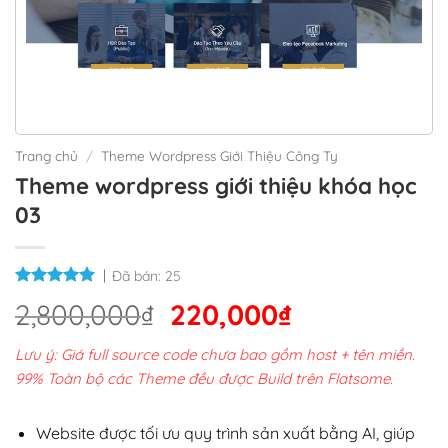
Trang chủ
/
Theme Wordpress Giới Thiệu Công Ty
Theme wordpress giới thiệu khóa học
03
Đã bán:
25
Giá
Giá
2,800,000
₫
220,000
₫
gốc
hiện
Lưu ý: Giá full source code chưa bao gồm host + tên miền.
là:
tại
99% Toàn bộ các Theme đều được Build trên Flatsome.
2,800,000₫.
là:
220,000₫.
Website được tối ưu quy trình sản xuất bằng AI, giúp