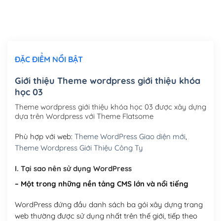
Thiết kế logo đơn giản để đăng web
(+300,000₫)
Chỉnh sửa site theo yêu cầu tuỳ chọn
(+2,000,000₫)
ĐẶC ĐIỂM NỔI BẬT
Mua thêm Host + Tên miền
Tên miền quốc tế .com .net .org (1 năm)
(+300,000₫)
Giới thiệu Theme wordpress giới thiệu khóa
học 03
Tên miền Việt Nam .vn (1 năm)
(+550,000₫)
Theme wordpress giới thiệu khóa học 03 được xây dựng
Hosting 2GB SSD (1 năm)
(+450,000₫)
dựa trên Wordpress với Theme Flatsome
Hosting 3GB SSD (1 năm)
(+550,000₫)
Phù hợp với web:
Theme WordPress Giao diện mới
,
Theme Wordpress Giới Thiệu Công Ty
Hosting 5GB SSD (1 năm)
(+650,000₫)
I. Tại sao nên sử dụng WordPress
Hosting 8GB SSD (1 năm)
(+950,000₫)
– Một trong những nền tảng CMS lớn và nổi tiếng
WordPress đứng đầu danh sách ba gói xây dựng trang
web thường được sử dụng nhất trên thế giới, tiếp theo