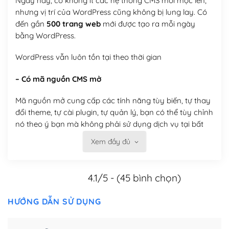
Ngày nay, có không ít các hệ thống CMS mới mọc lên,
nhưng vị trí của WordPress cũng không bị lung lay. Có
đến gần
500 trang web
mới được tạo ra mỗi ngày
bằng WordPress.
WordPress vẫn luôn tồn tại theo thời gian
– Có mã nguồn CMS mở
Mã nguồn mở cung cấp các tính năng tùy biến, tự thay
đổi theme, tự cài plugin, tự quản lý, bạn có thể tùy chỉnh
nó theo ý bạn mà không phải sử dụng dịch vụ tại bất
kỳ đơn vị nào.
Xem đầy đủ
Việc của bạn là đăng ký một tên miền và hosting để
chạy WordPress.
4.1/5 - (45 bình chọn)
Có thể tùy biến trên website WordPress
HƯỚNG DẪN SỬ DỤNG
– Thân thiện với công cụ tìm kiếm