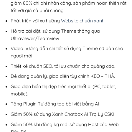
giảm 80% chi phí nhân công, sản phẩm hoàn thiện rất
tốt với giá cả phải chăng.
Phát triển với xu hướng
Website chuẩn xanh
Hỗ trợ cài đặt, sử dụng Theme thông qua
Ultraviewer/Teamview
Video hướng dẫn chi tiết sử dụng Theme cơ bản cho
người mới
Thiết kế chuẩn SEO, tối ưu chuẩn cho quảng cáo.
Dễ dàng quản lý, giao diện tùy chỉnh KÉO – THẢ.
Giao diện hiển thị đẹp trên mọi thiết bị (PC, tablet,
mobile).
Tặng Plugin Tự động tạo bài viết bằng AI
Giảm 50% sử dụng Xanh Chatbox AI Trợ Lý CSKH
Giảm 50% khi đăng ký mới sử dụng Host của Web
Siêu Rẻ