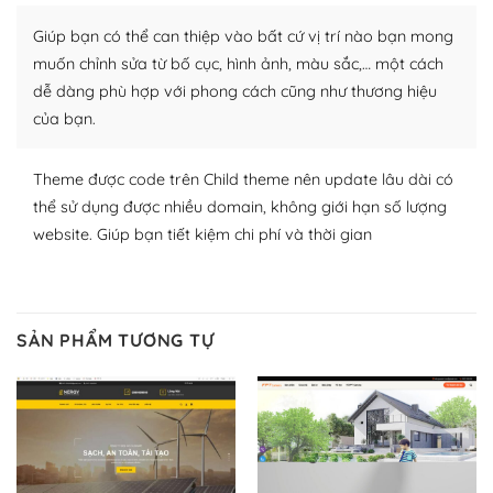
Nhờ lượng người dùng đông đảo, thư viện themes và
Giúp bạn có thể can thiệp vào bất cứ vị trí nào bạn mong
plugin của WordPress rất phong phú. Bạn có thể thỏa
thích chọn lựa plugin và themes phù hợp cho mục đích
muốn chỉnh sửa từ bố cục, hình ảnh, màu sắc,… một cách
lập website của mình.
dễ dàng phù hợp với phong cách cũng như thương hiệu
của bạn.
WordPress đa dạng plugin và themes
Theme được code trên Child theme nên update lâu dài có
– Dễ sử dụng
thể sử dụng được nhiều domain, không giới hạn số lượng
Với mọi Hosting bất kỳ thì WordPress đều có thể dễ
website. Giúp bạn tiết kiệm chi phí và thời gian
dàng thiết lập vì thực tế nó đã cung cấp khoảng 60%
toàn bộ web.
Và bạn có toàn quyền tự do khi quyết định nơi lưu trữ
SẢN PHẨM TƯƠNG TỰ
trang web WordPress của bạn.
Dễ dàng lựa chọn Hosting cho website WordPress
– Bảo mật cực tốt
Vì WordPress hiện là nền tảng xây dựng trang web và