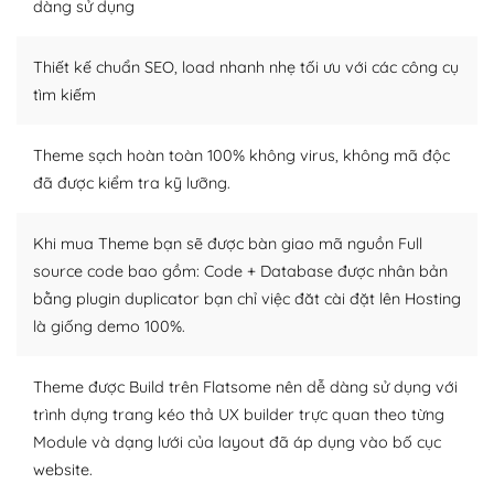
dàng sử dụng
Dễ dàng tùy chỉnh trên WordPress
Thiết kế chuẩn SEO, load nhanh nhẹ tối ưu với các công cụ
– Sở hữu một cộng đồng lớn, sẵn sàng hỗ trợ
tìm kiếm
WordPress là nơi lưu trữ cho một diễn đàn cộng đồng
khổng lồ được kiểm duyệt bởi các nhân viên và những
Theme sạch hoàn toàn 100% không virus, không mã độc
người cuồng tín WordPress.
đã được kiểm tra kỹ lưỡng.
Nếu bạn gặp khó khăn, bạn có thể lên mạng và tìm
kiếm những cộng đồng WordPress, họ sẽ giúp bạn trả
Khi mua Theme bạn sẽ được bàn giao mã nguồn Full
lời, giải đáp vấn đề của bạn.
source code bao gồm: Code + Database được nhân bản
bằng plugin duplicator bạn chỉ việc đăt cài đặt lên Hosting
Cộng đồng sử dụng WordPress sẵn sàng hỗ trợ bạn
là giống demo 100%.
– Đa dạng plugin và themes
Theme được Build trên Flatsome nên dễ dàng sử dụng với
Plugin mở rộng là thành phần cài đặt thêm vào
trình dựng trang kéo thả UX builder trực quan theo từng
WordPress để tăng thêm các tính năng cần thiết. Có
Module và dạng lưới của layout đã áp dụng vào bố cục
nhiều plugin trả phí hoặc miễn phí.
website.