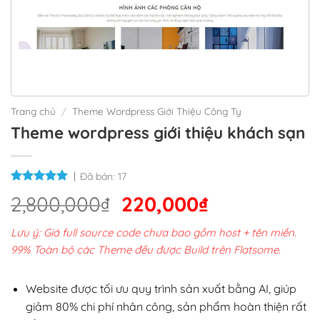
Trang chủ
/
Theme Wordpress Giới Thiệu Công Ty
Theme wordpress giới thiệu khách sạn
Đã bán:
17
Giá
Giá
2,800,000
₫
220,000
₫
gốc
hiện
Lưu ý: Giá full source code chưa bao gồm host + tên miền.
là:
tại
99% Toàn bộ các Theme đều được Build trên Flatsome.
2,800,000₫.
là:
220,000₫.
Website được tối ưu quy trình sản xuất bằng AI, giúp
giảm 80% chi phí nhân công, sản phẩm hoàn thiện rất