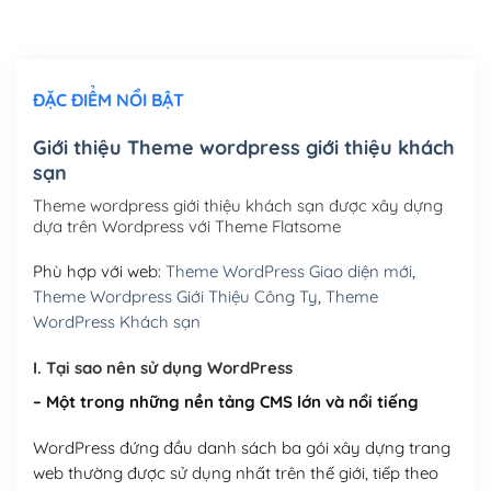
Chỉnh sửa site theo yêu cầu tuỳ chọn
(+2,000,000₫)
ĐẶC ĐIỂM NỔI BẬT
Mua thêm Host + Tên miền
Tên miền quốc tế .com .net .org (1 năm)
(+300,000₫)
Giới thiệu Theme wordpress giới thiệu khách
sạn
Tên miền Việt Nam .vn (1 năm)
(+550,000₫)
Theme wordpress giới thiệu khách sạn được xây dựng
Hosting 2GB SSD (1 năm)
(+450,000₫)
dựa trên Wordpress với Theme Flatsome
Hosting 3GB SSD (1 năm)
(+550,000₫)
Phù hợp với web:
Theme WordPress Giao diện mới
,
Theme Wordpress Giới Thiệu Công Ty
,
Theme
Hosting 5GB SSD (1 năm)
(+650,000₫)
WordPress Khách sạn
Hosting 8GB SSD (1 năm)
(+950,000₫)
I. Tại sao nên sử dụng WordPress
– Một trong những nền tảng CMS lớn và nổi tiếng
WordPress đứng đầu danh sách ba gói xây dựng trang
web thường được sử dụng nhất trên thế giới, tiếp theo