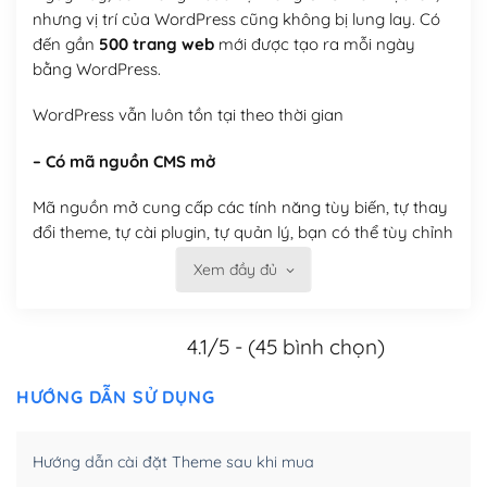
nhưng vị trí của WordPress cũng không bị lung lay. Có
đến gần
500 trang web
mới được tạo ra mỗi ngày
bằng WordPress.
WordPress vẫn luôn tồn tại theo thời gian
– Có mã nguồn CMS mở
Mã nguồn mở cung cấp các tính năng tùy biến, tự thay
đổi theme, tự cài plugin, tự quản lý, bạn có thể tùy chỉnh
nó theo ý bạn mà không phải sử dụng dịch vụ tại bất
Xem đầy đủ
kỳ đơn vị nào.
Việc của bạn là đăng ký một tên miền và hosting để
4.1/5 - (45 bình chọn)
chạy WordPress.
HƯỚNG DẪN SỬ DỤNG
Có thể tùy biến trên website WordPress
– Thân thiện với công cụ tìm kiếm
Hướng dẫn cài đặt Theme sau khi mua