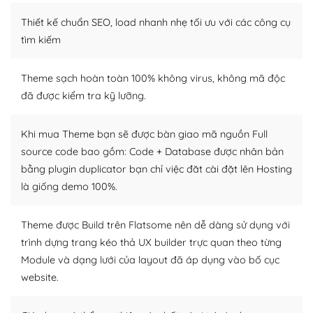
Dễ dàng tùy chỉnh trên WordPress
Thiết kế chuẩn SEO, load nhanh nhẹ tối ưu với các công cụ
tìm kiếm
– Sở hữu một cộng đồng lớn, sẵn sàng hỗ trợ
WordPress là nơi lưu trữ cho một diễn đàn cộng đồng
Theme sạch hoàn toàn 100% không virus, không mã độc
khổng lồ được kiểm duyệt bởi các nhân viên và những
đã được kiểm tra kỹ lưỡng.
người cuồng tín WordPress.
Nếu bạn gặp khó khăn, bạn có thể lên mạng và tìm
Khi mua Theme bạn sẽ được bàn giao mã nguồn Full
kiếm những cộng đồng WordPress, họ sẽ giúp bạn trả
source code bao gồm: Code + Database được nhân bản
lời, giải đáp vấn đề của bạn.
bằng plugin duplicator bạn chỉ việc đăt cài đặt lên Hosting
là giống demo 100%.
Cộng đồng sử dụng WordPress sẵn sàng hỗ trợ bạn
Theme được Build trên Flatsome nên dễ dàng sử dụng với
– Đa dạng plugin và themes
trình dựng trang kéo thả UX builder trực quan theo từng
Plugin mở rộng là thành phần cài đặt thêm vào
Module và dạng lưới của layout đã áp dụng vào bố cục
WordPress để tăng thêm các tính năng cần thiết. Có
website.
nhiều plugin trả phí hoặc miễn phí.