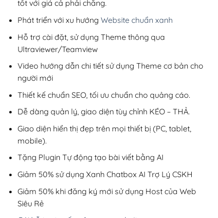
tốt với giá cả phải chăng.
Phát triển với xu hướng
Website chuẩn xanh
Hỗ trợ cài đặt, sử dụng Theme thông qua
Ultraviewer/Teamview
Video hướng dẫn chi tiết sử dụng Theme cơ bản cho
người mới
Thiết kế chuẩn SEO, tối ưu chuẩn cho quảng cáo.
Dễ dàng quản lý, giao diện tùy chỉnh KÉO – THẢ.
Giao diện hiển thị đẹp trên mọi thiết bị (PC, tablet,
mobile).
Tặng Plugin Tự động tạo bài viết bằng AI
Giảm 50% sử dụng Xanh Chatbox AI Trợ Lý CSKH
Giảm 50% khi đăng ký mới sử dụng Host của Web
Siêu Rẻ