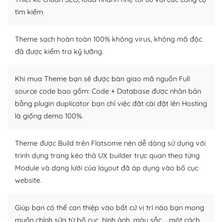
Dễ dàng tùy chỉnh trên WordPress
tìm kiếm
– Sở hữu một cộng đồng lớn, sẵn sàng hỗ trợ
Theme sạch hoàn toàn 100% không virus, không mã độc
WordPress là nơi lưu trữ cho một diễn đàn cộng đồng
đã được kiểm tra kỹ lưỡng.
khổng lồ được kiểm duyệt bởi các nhân viên và những
người cuồng tín WordPress.
Khi mua Theme bạn sẽ được bàn giao mã nguồn Full
source code bao gồm: Code + Database được nhân bản
Nếu bạn gặp khó khăn, bạn có thể lên mạng và tìm
bằng plugin duplicator bạn chỉ việc đăt cài đặt lên Hosting
kiếm những cộng đồng WordPress, họ sẽ giúp bạn trả
lời, giải đáp vấn đề của bạn.
là giống demo 100%.
Cộng đồng sử dụng WordPress sẵn sàng hỗ trợ bạn
Theme được Build trên Flatsome nên dễ dàng sử dụng với
trình dựng trang kéo thả UX builder trực quan theo từng
– Đa dạng plugin và themes
Module và dạng lưới của layout đã áp dụng vào bố cục
Plugin mở rộng là thành phần cài đặt thêm vào
website.
WordPress để tăng thêm các tính năng cần thiết. Có
nhiều plugin trả phí hoặc miễn phí.
Giúp bạn có thể can thiệp vào bất cứ vị trí nào bạn mong
muốn chỉnh sửa từ bố cục, hình ảnh, màu sắc,… một cách