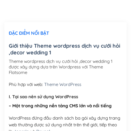
Thiết kế logo đơn giản để đăng web
(+300,000₫)
Chỉnh sửa site theo yêu cầu tuỳ chọn
(+2,000,000₫)
ĐẶC ĐIỂM NỔI BẬT
Mua thêm Host + Tên miền
Tên miền quốc tế .com .net .org (1 năm)
(+300,000₫)
Giới thiệu Theme wordpress dịch vụ cưới hỏi
,decor wedding 1
Tên miền Việt Nam .vn (1 năm)
(+550,000₫)
Theme wordpress dịch vụ cưới hỏi ,decor wedding 1
Hosting 2GB SSD (1 năm)
(+450,000₫)
được xây dựng dựa trên Wordpress với Theme
Flatsome
Hosting 3GB SSD (1 năm)
(+550,000₫)
Phù hợp với web:
Theme WordPress
Hosting 5GB SSD (1 năm)
(+650,000₫)
I. Tại sao nên sử dụng WordPress
Hosting 8GB SSD (1 năm)
(+950,000₫)
– Một trong những nền tảng CMS lớn và nổi tiếng
WordPress đứng đầu danh sách ba gói xây dựng trang
web thường được sử dụng nhất trên thế giới, tiếp theo