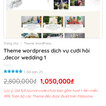
Trang chủ
/
Theme WordPress
Theme wordpress dịch vụ cưới hỏi
,decor wedding 1
Đã bán:
25
Giá
Giá
2,800,000
₫
1,050,000
₫
gốc
hiện
Lưu ý: Giá full source code chưa bao gồm host + tên miền.
là:
tại
99% Toàn bộ các Theme đều được Build trên Flatsome.
2,800,000₫.
là: