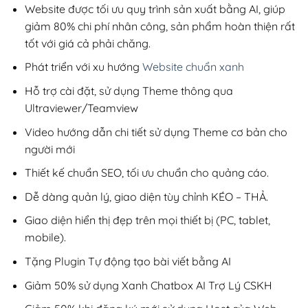
1,050,000₫
Website được tối ưu quy trình sản xuất bằng AI, giúp
giảm 80% chi phí nhân công, sản phẩm hoàn thiện rất
tốt với giá cả phải chăng.
Phát triển với xu hướng
Website chuẩn xanh
Hỗ trợ cài đặt, sử dụng Theme thông qua
Ultraviewer/Teamview
Video hướng dẫn chi tiết sử dụng Theme cơ bản cho
người mới
Thiết kế chuẩn SEO, tối ưu chuẩn cho quảng cáo.
Dễ dàng quản lý, giao diện tùy chỉnh KÉO – THẢ.
Giao diện hiển thị đẹp trên mọi thiết bị (PC, tablet,
mobile).
Tặng Plugin Tự động tạo bài viết bằng AI
Giảm 50% sử dụng Xanh Chatbox AI Trợ Lý CSKH