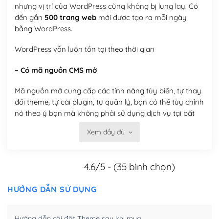
nhưng vị trí của WordPress cũng không bị lung lay. Có
đến gần
500 trang web
mới được tạo ra mỗi ngày
bằng WordPress.
WordPress vẫn luôn tồn tại theo thời gian
– Có mã nguồn CMS mở
Mã nguồn mở cung cấp các tính năng tùy biến, tự thay
đổi theme, tự cài plugin, tự quản lý, bạn có thể tùy chỉnh
nó theo ý bạn mà không phải sử dụng dịch vụ tại bất
kỳ đơn vị nào.
Xem đầy đủ
Việc của bạn là đăng ký một tên miền và hosting để
chạy WordPress.
4.6/5 - (35 bình chọn)
Có thể tùy biến trên website WordPress
HƯỚNG DẪN SỬ DỤNG
– Thân thiện với công cụ tìm kiếm
WordPress được thiết kế để thân thiện với SEO vì
Hướng dẫn cài đặt Theme sau khi mua