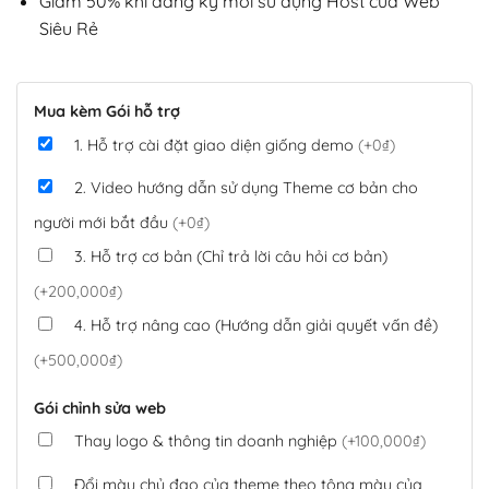
Giảm 50% khi đăng ký mới sử dụng Host của Web
Siêu Rẻ
Mua kèm Gói hỗ trợ
1. Hỗ trợ cài đặt giao diện giống demo
(+0₫)
2. Video hướng dẫn sử dụng Theme cơ bản cho
người mới bắt đầu
(+0₫)
3. Hỗ trợ cơ bản (Chỉ trả lời câu hỏi cơ bản)
(+200,000₫)
4. Hỗ trợ nâng cao (Hướng dẫn giải quyết vấn đề)
(+500,000₫)
Gói chỉnh sửa web
Thay logo & thông tin doanh nghiệp
(+100,000₫)
Đổi màu chủ đạo của theme theo tông màu của