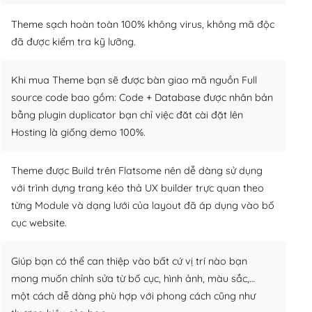
Theme sạch hoàn toàn 100% không virus, không mã độc
đã được kiểm tra kỹ lưỡng.
Khi mua Theme bạn sẽ được bàn giao mã nguồn Full
source code bao gồm: Code + Database được nhân bản
bằng plugin duplicator bạn chỉ việc đăt cài đặt lên
Hosting là giống demo 100%.
Theme được Build trên Flatsome nên dễ dàng sử dụng
với trình dựng trang kéo thả UX builder trực quan theo
từng Module và dạng lưới của layout đã áp dụng vào bố
cục website.
Giúp bạn có thể can thiệp vào bất cứ vị trí nào bạn
mong muốn chỉnh sửa từ bố cục, hình ảnh, màu sắc,…
một cách dễ dàng phù hợp với phong cách cũng như