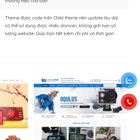
thương hiệu của bạn.
Theme được code trên Child theme nên update lâu dài
có thể sử dụng được nhiều domain, không giới hạn số
lượng website. Giúp bạn tiết kiệm chi phí và thời gian