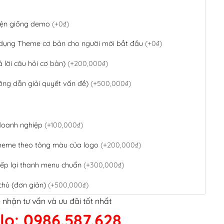
 diện giống demo
(+0₫)
 dụng Theme cơ bản cho người mới bắt đầu
(+0₫)
ả lời câu hỏi cơ bản)
(+200,000₫)
ớng dẫn giải quyết vấn đề)
(+500,000₫)
 doanh nghiệp
(+100,000₫)
theme theo tông màu của logo
(+200,000₫)
ếp lại thanh menu chuẩn
(+300,000₫)
chủ (đơn giản)
(+500,000₫)
 nhận tư vấn và ưu đãi tốt nhất
QR Code ngân hàng
(+100,000₫)
lo: 0986.587.628