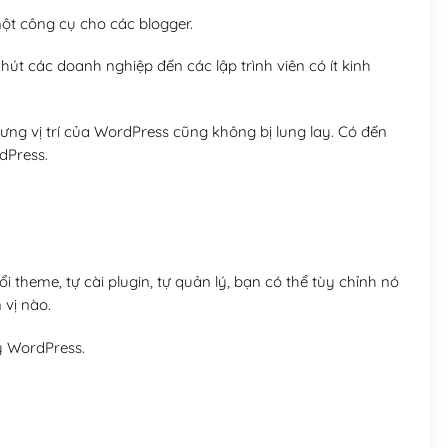
t công cụ cho các blogger.
út các doanh nghiệp đến các lập trình viên có ít kinh
ng vị trí của WordPress cũng không bị lung lay. Có đến
dPress.
 theme, tự cài plugin, tự quản lý, bạn có thể tùy chỉnh nó
 vị nào.
y WordPress.