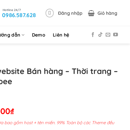
Đăng nhập
Giỏ hàng
0986.587.628
ướng dẫn
Demo
Liên hệ
ebsite Bán hàng – Thời trang –
pee
Giá
000
₫
hiện
chưa bao gồm host + tên miền. 99% Toàn bộ các Theme đều
tại