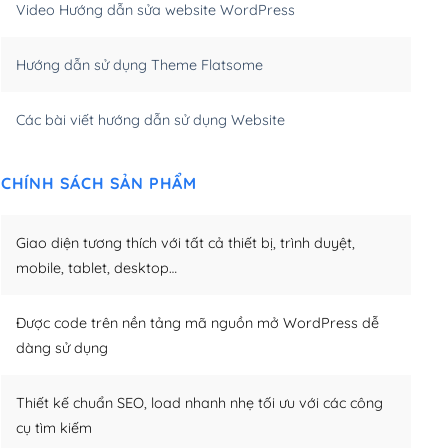
Video Hướng dẫn sửa website WordPress
m)
(+650,000₫)
Hướng dẫn sử dụng Theme Flatsome
m)
(+950,000₫)
Các bài viết hướng dẫn sử dụng Website
CHÍNH SÁCH SẢN PHẨM
Giao diện tương thích với tất cả thiết bị, trình duyệt,
mobile, tablet, desktop…
Được code trên nền tảng mã nguồn mở WordPress dễ
dàng sử dụng
Thiết kế chuẩn SEO, load nhanh nhẹ tối ưu với các công
cụ tìm kiếm