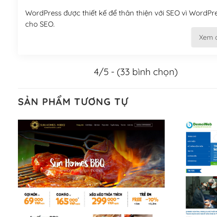
WordPress được thiết kế để thân thiện với SEO vì WordPr
cho SEO.
Xem 
Khi bạn dùng WordPress để thiết kế web thì trang web của
Tối ưu hóa công cụ tìm kiếm
4/5 - (33 bình chọn)
– Dễ dàng tùy chỉnh, sửa chữa
SẢN PHẨM TƯƠNG TỰ
Khi bạn sử dụng WordPress, thì vấn đề giao diện của bạ
WordPress đa dạng sẽ giúp việc thực hiện các thiết kế tr
Nếu bạn có các kỹ thuật cơ bản với một theme được thiết 
kiếm chúng trên Internet hoặc nhờ chuyên gia.
Dễ dàng tùy chỉnh trên WordPress
– Sở hữu một cộng đồng lớn, sẵn sàng hỗ trợ
WordPress là nơi lưu trữ cho một diễn đàn cộng đồng kh