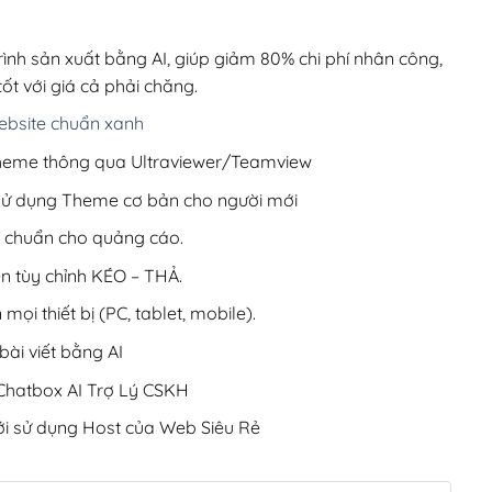
00,000₫.
là:
99,000₫.
rình sản xuất bằng AI, giúp giảm 80% chi phí nhân công,
ốt với giá cả phải chăng.
bsite chuẩn xanh
 Theme thông qua Ultraviewer/Teamview
 sử dụng Theme cơ bản cho người mới
ưu chuẩn cho quảng cáo.
ện tùy chỉnh KÉO – THẢ.
 mọi thiết bị (PC, tablet, mobile).
ài viết bằng AI
hatbox AI Trợ Lý CSKH
i sử dụng Host của Web Siêu Rẻ