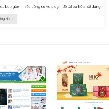
ess bao gồm nhiều công cụ và plugin để tối ưu hóa nội dung
đầy đủ
 bạn trở nên rất thu hút đối với các công cụ tìm kiếm.
n trở nên dễ dàng và nhanh chóng. Với kho Theme
ở nên hấp dẫn và đơn giản hơn.
kế tốt, bạn có thể tự sửa đổi. Nếu không bạn có thể tìm
ổng lồ được kiểm duyệt bởi các nhân viên và những người