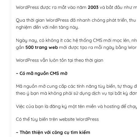
WordPress được ra mắt vào năm
2003
và bắt đầu như mộ
Qua thời gian WordPress đã nhanh chóng phát triển, thu h
nghiệm đến với nền tảng này.
Ngày nay, có không ít các hệ thống CMS mới mọc lên, như
gần
500 trang web
mới được tạo ra mỗi ngày bằng Wor
WordPress vẫn luôn tồn tại theo thời gian
– Có mã nguồn CMS mở
Mã nguồn mở cung cấp các tính năng tùy biến, tự thay đổi
theo ý bạn mà không phải sử dụng dịch vụ tại bất kỳ đơn
Việc của bạn là đăng ký một tên miền và hosting để chạ
Có thể tùy biến trên website WordPress
– Thân thiện với công cụ tìm kiếm