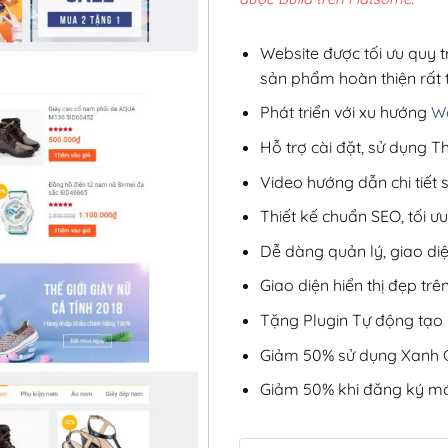
3,5
Website được tối ưu quy t
sản phẩm hoàn thiện rất t
Phát triển với xu hướng
We
Hỗ trợ cài đặt, sử dụng
Video hướng dẫn chi tiết
Thiết kế chuẩn SEO, tối 
Dễ dàng quản lý, giao di
Giao diện hiển thị đẹp trên
Tặng Plugin Tự động tạo b
Giảm 50% sử dụng Xanh C
Giảm 50% khi đăng ký mớ