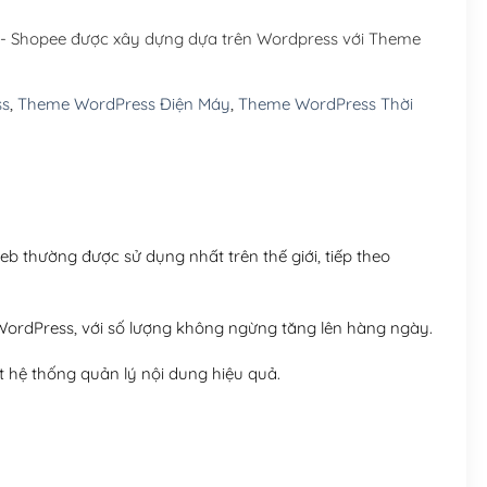
Hosting 5GB SSD (1 nă
y - Shopee được xây dựng dựa trên Wordpress với Theme
Hosting 8GB SSD (1 nă
ss
,
Theme WordPress Điện Máy
,
Theme WordPress Thời
 thường được sử dụng nhất trên thế giới, tiếp theo
ordPress, với số lượng không ngừng tăng lên hàng ngày.
 hệ thống quản lý nội dung hiệu quả.