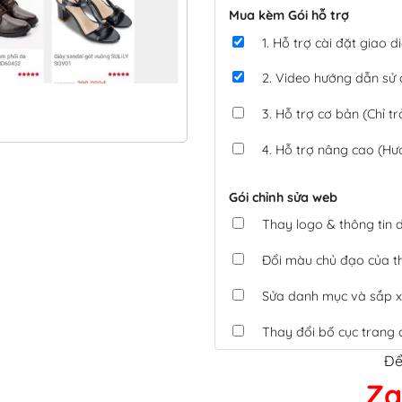
Mua kèm Gói hỗ trợ
1. Hỗ trợ cài đặt giao
2. Video hướng dẫn sử
3. Hỗ trợ cơ bản (Chỉ tr
4. Hỗ trợ nâng cao (Hư
Gói chỉnh sửa web
Thay logo & thông tin
Đổi màu chủ đạo của 
Sửa danh mục và sắp x
Thay đổi bố cục trang 
Để
Tích hợp thanh toán 
Za