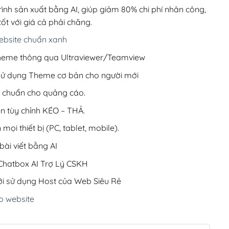
99,000₫.
rình sản xuất bằng AI, giúp giảm 80% chi phí nhân công,
ốt với giá cả phải chăng.
bsite chuẩn xanh
 Theme thông qua Ultraviewer/Teamview
 sử dụng Theme cơ bản cho người mới
ưu chuẩn cho quảng cáo.
ện tùy chỉnh KÉO – THẢ.
 mọi thiết bị (PC, tablet, mobile).
ài viết bằng AI
hatbox AI Trợ Lý CSKH
i sử dụng Host của Web Siêu Rẻ
o website