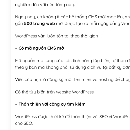
nghiệm đến với nền tảng này.
Ngày nay, có không ít các hệ thống CMS mới mọc lên, như
gần
500 trang web
mới được tạo ra mỗi ngày bằng Wor
WordPress vẫn luôn tồn tại theo thời gian
– Có mã nguồn CMS mở
Mã nguồn mở cung cấp các tính năng tùy biến, tự thay đổi
theo ý bạn mà không phải sử dụng dịch vụ tại bất kỳ đơn
Việc của bạn là đăng ký một tên miền và hosting để chạ
Có thể tùy biến trên website WordPress
– Thân thiện với công cụ tìm kiếm
WordPress được thiết kế để thân thiện với SEO vì WordPr
cho SEO.