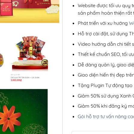
Website được tối ưu quy t
sản phẩm hoàn thiện rất t
Phát triển với xu hướng
We
Hỗ trợ cài đặt, sử dụng
Video hướng dẫn chi tiết
Thiết kế chuẩn SEO, tối 
Dễ dàng quản lý, giao di
Giao diện hiển thị đẹp trên
Tặng Plugin Tự động tạo b
Giảm 50% sử dụng Xanh C
Giảm 50% khi đăng ký mớ
Gói hỗ trợ tư vấn nâng ca