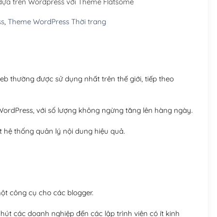
 dựa trên Wordpress với Theme Flatsome
Hosting 5GB SSD (1 nă
ss
,
Theme WordPress Thời trang
Hosting 8GB SSD (1 nă
 thường được sử dụng nhất trên thế giới, tiếp theo
ordPress, với số lượng không ngừng tăng lên hàng ngày.
 hệ thống quản lý nội dung hiệu quả.
t công cụ cho các blogger.
út các doanh nghiệp đến các lập trình viên có ít kinh