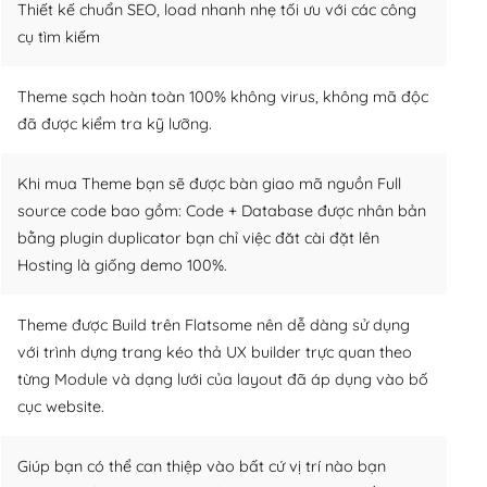
Thiết kế chuẩn SEO, load nhanh nhẹ tối ưu với các công
cụ tìm kiếm
Theme sạch hoàn toàn 100% không virus, không mã độc
đã được kiểm tra kỹ lưỡng.
Khi mua Theme bạn sẽ được bàn giao mã nguồn Full
source code bao gồm: Code + Database được nhân bản
bằng plugin duplicator bạn chỉ việc đăt cài đặt lên
Hosting là giống demo 100%.
Theme được Build trên Flatsome nên dễ dàng sử dụng
với trình dựng trang kéo thả UX builder trực quan theo
từng Module và dạng lưới của layout đã áp dụng vào bố
cục website.
Giúp bạn có thể can thiệp vào bất cứ vị trí nào bạn