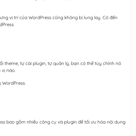
ng vị trí của WordPress cũng không bị lung lay. Có đến
dPress.
 theme, tự cài plugin, tự quản lý, bạn có thể tùy chỉnh nó
 vị nào.
y WordPress.
ess bao gồm nhiều công cụ và plugin để tối ưu hóa nội dung