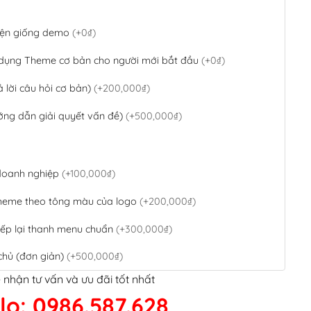
 diện giống demo
(+0₫)
 dụng Theme cơ bản cho người mới bắt đầu
(+0₫)
ả lời câu hỏi cơ bản)
(+200,000₫)
ớng dẫn giải quyết vấn đề)
(+500,000₫)
 doanh nghiệp
(+100,000₫)
theme theo tông màu của logo
(+200,000₫)
ếp lại thanh menu chuẩn
(+300,000₫)
chủ (đơn giản)
(+500,000₫)
 nhận tư vấn và ưu đãi tốt nhất
QR Code ngân hàng
(+100,000₫)
lo: 0986.587.628