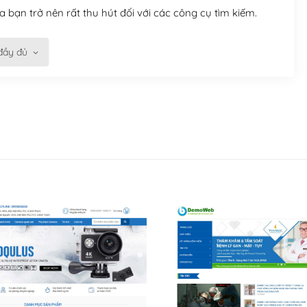
 bạn trở nên rất thu hút đối với các công cụ tìm kiếm.
đầy đủ
n trở nên dễ dàng và nhanh chóng. Với kho Theme
ở nên hấp dẫn và đơn giản hơn.
kế tốt, bạn có thể tự sửa đổi. Nếu không bạn có thể tìm
ổng lồ được kiểm duyệt bởi các nhân viên và những người
hững cộng đồng WordPress, họ sẽ giúp bạn trả lời, giải