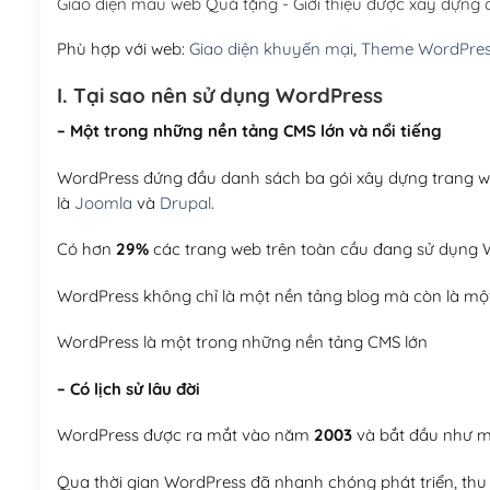
Giao diện mẫu web Quà tặng - Giới thiệu được xây dựng
Phù hợp với web:
Giao diện khuyến mại
,
Theme WordPre
I. Tại sao nên sử dụng WordPress
– Một trong những nền tảng CMS lớn và nổi tiếng
WordPress đứng đầu danh sách ba gói xây dựng trang web
là
Joomla
và
Drupal
.
Có hơn
29%
các trang web trên toàn cầu đang sử dụng W
WordPress không chỉ là một nền tảng blog mà còn là một
WordPress là một trong những nền tảng CMS lớn
– Có lịch sử lâu đời
WordPress được ra mắt vào năm
2003
và bắt đầu như mộ
Qua thời gian WordPress đã nhanh chóng phát triển, thu h