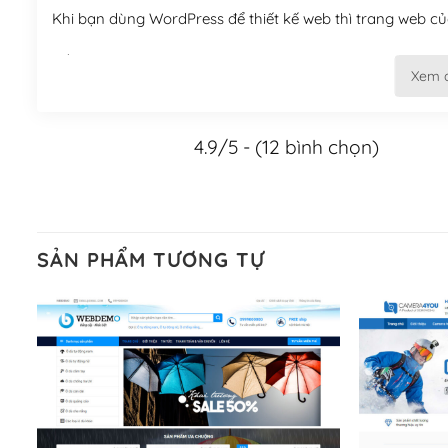
Khi bạn dùng WordPress để thiết kế web thì trang web của
Tối ưu hóa công cụ tìm kiếm
Xem 
– Dễ dàng tùy chỉnh, sửa chữa
4.9/5 - (12 bình chọn)
Khi bạn sử dụng WordPress, thì vấn đề giao diện của bạ
WordPress đa dạng sẽ giúp việc thực hiện các thiết kế tr
Nếu bạn có các kỹ thuật cơ bản với một theme được thiết 
kiếm chúng trên Internet hoặc nhờ chuyên gia.
SẢN PHẨM TƯƠNG TỰ
Dễ dàng tùy chỉnh trên WordPress
– Sở hữu một cộng đồng lớn, sẵn sàng hỗ trợ
WordPress là nơi lưu trữ cho một diễn đàn cộng đồng kh
cuồng tín WordPress.
Nếu bạn gặp khó khăn, bạn có thể lên mạng và tìm kiếm n