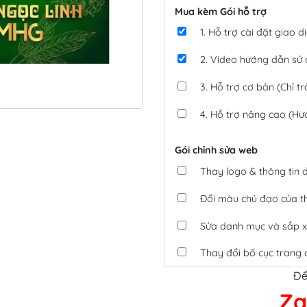
Mua kèm Gói hỗ trợ
1. Hỗ trợ cài đặt giao
2. Video hướng dẫn sử
3. Hỗ trợ cơ bản (Chỉ tr
4. Hỗ trợ nâng cao (Hư
Gói chỉnh sửa web
Thay logo & thông tin
Đổi màu chủ đạo của 
Sửa danh mục và sắp x
Thay đổi bố cục trang 
Để
Tích hợp thanh toán 
Za