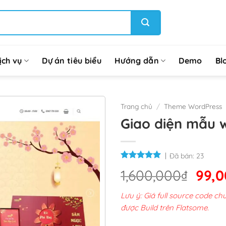
ịch vụ
Dự án tiêu biểu
Hướng dẫn
Demo
Bl
Trang chủ
/
Theme WordPress
Giao diện mẫu w
Đã bán:
23
Giá
1,600,000
₫
99,
gốc
Lưu ý: Giá full source code 
là:
được Build trên Flatsome.
1,60