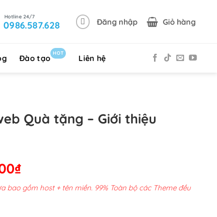
Đăng nhập
Giỏ hàng
0986.587.628
HOT
og
Đào tạo
Liên hệ
eb Quà tặng – Giới thiệu
Giá
000
₫
hiện
chưa bao gồm host + tên miền. 99% Toàn bộ các Theme đều
tại
0,000₫.
là: