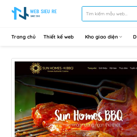
Bỏ
Tìm
qua
kiếm:
nội
dung
Trang chủ
Thiết kế web
Kho giao diện
D