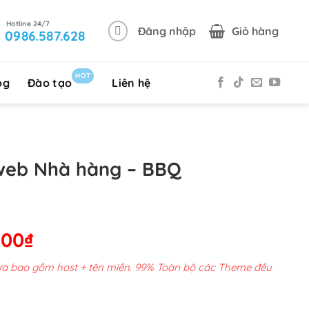
Đăng nhập
Giỏ hàng
0986.587.628
HOT
og
Đào tạo
Liên hệ
web Nhà hàng – BBQ
Giá
000
₫
hiện
chưa bao gồm host + tên miền. 99% Toàn bộ các Theme đều
tại
00,000₫.
là: