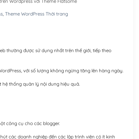
trên Wordpress với Theme Flatsome
Hosting 5GB SSD (1 nă
ss
,
Theme WordPress Thời trang
Hosting 8GB SSD (1 nă
 thường được sử dụng nhất trên thế giới, tiếp theo
ordPress, với số lượng không ngừng tăng lên hàng ngày.
 hệ thống quản lý nội dung hiệu quả.
t công cụ cho các blogger.
út các doanh nghiệp đến các lập trình viên có ít kinh