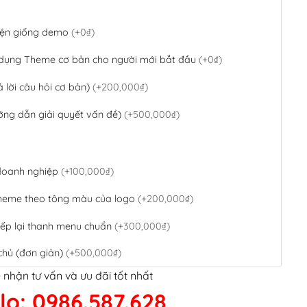
 diện giống demo
(+0₫)
 dụng Theme cơ bản cho người mới bắt đầu
(+0₫)
ả lời câu hỏi cơ bản)
(+200,000₫)
ớng dẫn giải quyết vấn đề)
(+500,000₫)
 doanh nghiệp
(+100,000₫)
theme theo tông màu của logo
(+200,000₫)
ếp lại thanh menu chuẩn
(+300,000₫)
chủ (đơn giản)
(+500,000₫)
 nhận tư vấn và ưu đãi tốt nhất
QR Code ngân hàng
(+100,000₫)
lo: 0986.587.628