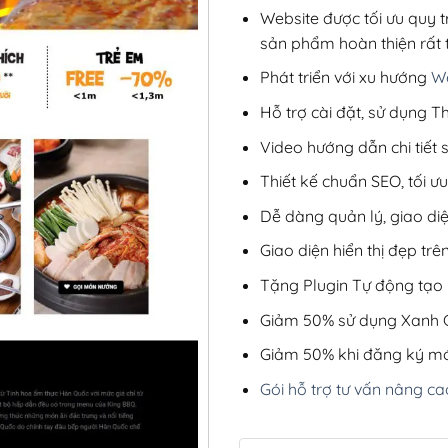
Website được tối ưu quy t
sản phẩm hoàn thiện rất t
Phát triển với xu hướng
We
Hỗ trợ cài đặt, sử dụng
Video hướng dẫn chi tiết
Thiết kế chuẩn SEO, tối 
Dễ dàng quản lý, giao di
Giao diện hiển thị đẹp trên
Tặng Plugin Tự động tạo b
Giảm 50% sử dụng Xanh C
Giảm 50% khi đăng ký mớ
Gói hỗ trợ tư vấn nâng ca