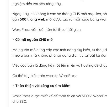
nghiệm đến với nền tảng này.
Ngày nay, có không ít các hệ thống CMS mới mọc lên, như
gần
500 trang web
mới được tạo ra mỗi ngày bằng Wor
WordPress vẫn luôn tồn tại theo thời gian
– Có mã nguồn CMS mở
Mã nguồn mở cung cấp các tính năng tùy biến, tự thay đổi
theo ý bạn mà không phải sử dụng dịch vụ tại bất kỳ đơn
Việc của bạn là đăng ký một tên miền và hosting để chạ
Có thể tùy biến trên website WordPress
– Thân thiện với công cụ tìm kiếm
WordPress được thiết kế để thân thiện với SEO vì WordPr
cho SEO.