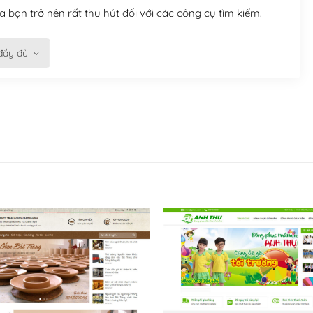
 bạn trở nên rất thu hút đối với các công cụ tìm kiếm.
đầy đủ
n trở nên dễ dàng và nhanh chóng. Với kho Theme
ở nên hấp dẫn và đơn giản hơn.
kế tốt, bạn có thể tự sửa đổi. Nếu không bạn có thể tìm
ổng lồ được kiểm duyệt bởi các nhân viên và những người
hững cộng đồng WordPress, họ sẽ giúp bạn trả lời, giải