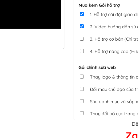
Mua kèm Gói hỗ trợ
1. Hỗ trợ cài đặt giao
2. Video hướng dẫn sử
3. Hỗ trợ cơ bản (Chỉ tr
4. Hỗ trợ nâng cao (Hư
Gói chỉnh sửa web
Thay logo & thông tin
Đổi màu chủ đạo của 
Sửa danh mục và sắp x
Thay đổi bố cục trang 
Để
Tích hợp thanh toán 
Za