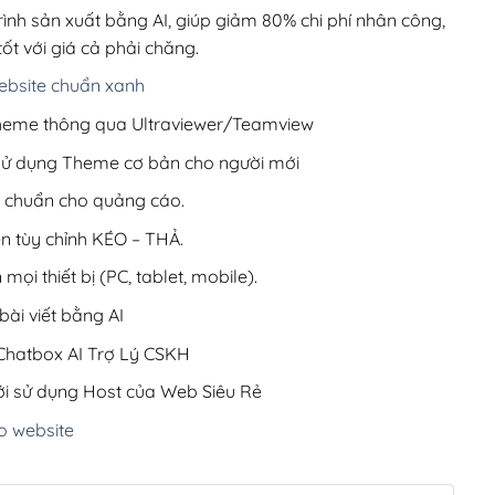
99,000₫.
rình sản xuất bằng AI, giúp giảm 80% chi phí nhân công,
ốt với giá cả phải chăng.
bsite chuẩn xanh
 Theme thông qua Ultraviewer/Teamview
 sử dụng Theme cơ bản cho người mới
ưu chuẩn cho quảng cáo.
ện tùy chỉnh KÉO – THẢ.
 mọi thiết bị (PC, tablet, mobile).
ài viết bằng AI
hatbox AI Trợ Lý CSKH
i sử dụng Host của Web Siêu Rẻ
o website