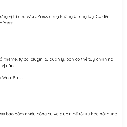
ng vị trí của WordPress cũng không bị lung lay. Có đến
dPress.
 theme, tự cài plugin, tự quản lý, bạn có thể tùy chỉnh nó
 vị nào.
y WordPress.
ess bao gồm nhiều công cụ và plugin để tối ưu hóa nội dung