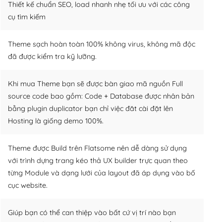
Thiết kế chuẩn SEO, load nhanh nhẹ tối ưu với các công
cụ tìm kiếm
Theme sạch hoàn toàn 100% không virus, không mã độc
đã được kiểm tra kỹ lưỡng.
Khi mua Theme bạn sẽ được bàn giao mã nguồn Full
source code bao gồm: Code + Database được nhân bản
bằng plugin duplicator bạn chỉ việc đăt cài đặt lên
Hosting là giống demo 100%.
Theme được Build trên Flatsome nên dễ dàng sử dụng
với trình dựng trang kéo thả UX builder trực quan theo
từng Module và dạng lưới của layout đã áp dụng vào bố
cục website.
Giúp bạn có thể can thiệp vào bất cứ vị trí nào bạn