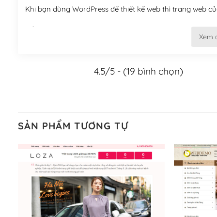
Khi bạn dùng WordPress để thiết kế web thì trang web của
Tối ưu hóa công cụ tìm kiếm
Xem 
– Dễ dàng tùy chỉnh, sửa chữa
4.5/5 - (19 bình chọn)
Khi bạn sử dụng WordPress, thì vấn đề giao diện của bạ
WordPress đa dạng sẽ giúp việc thực hiện các thiết kế tr
Nếu bạn có các kỹ thuật cơ bản với một theme được thiết 
kiếm chúng trên Internet hoặc nhờ chuyên gia.
SẢN PHẨM TƯƠNG TỰ
Dễ dàng tùy chỉnh trên WordPress
– Sở hữu một cộng đồng lớn, sẵn sàng hỗ trợ
WordPress là nơi lưu trữ cho một diễn đàn cộng đồng kh
cuồng tín WordPress.
Nếu bạn gặp khó khăn, bạn có thể lên mạng và tìm kiếm n