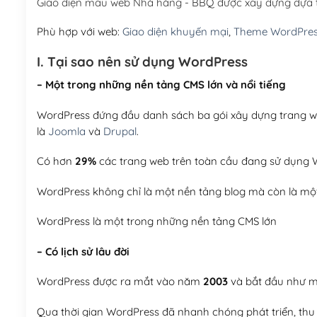
Giao diện mẫu web Nhà hàng - BBQ được xây dựng dựa 
Phù hợp với web:
Giao diện khuyến mại
,
Theme WordPre
I. Tại sao nên sử dụng WordPress
– Một trong những nền tảng CMS lớn và nổi tiếng
WordPress đứng đầu danh sách ba gói xây dựng trang web
là
Joomla
và
Drupal
.
Có hơn
29%
các trang web trên toàn cầu đang sử dụng W
WordPress không chỉ là một nền tảng blog mà còn là một
WordPress là một trong những nền tảng CMS lớn
– Có lịch sử lâu đời
WordPress được ra mắt vào năm
2003
và bắt đầu như mộ
Qua thời gian WordPress đã nhanh chóng phát triển, thu h