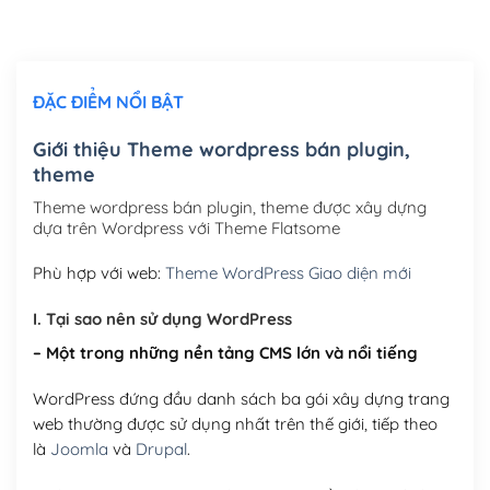
Thiết kế logo đơn giản để đăng web
(+300,000₫)
Chỉnh sửa site theo yêu cầu tuỳ chọn
(+2,000,000₫)
ĐẶC ĐIỂM NỔI BẬT
Mua thêm Host + Tên miền
Tên miền quốc tế .com .net .org (1 năm)
(+300,000₫)
Giới thiệu Theme wordpress bán plugin,
theme
Tên miền Việt Nam .vn (1 năm)
(+550,000₫)
Theme wordpress bán plugin, theme được xây dựng
Hosting 2GB SSD (1 năm)
(+450,000₫)
dựa trên Wordpress với Theme Flatsome
Hosting 3GB SSD (1 năm)
(+550,000₫)
Phù hợp với web:
Theme WordPress Giao diện mới
Hosting 5GB SSD (1 năm)
(+650,000₫)
I. Tại sao nên sử dụng WordPress
– Một trong những nền tảng CMS lớn và nổi tiếng
Hosting 8GB SSD (1 năm)
(+950,000₫)
WordPress đứng đầu danh sách ba gói xây dựng trang
web thường được sử dụng nhất trên thế giới, tiếp theo
là
Joomla
và
Drupal
.