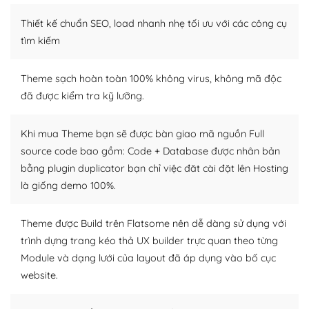
– Sở hữu một cộng đồng lớn, sẵn sàng hỗ trợ
Thiết kế chuẩn SEO, load nhanh nhẹ tối ưu với các công cụ
WordPress là nơi lưu trữ cho một diễn đàn cộng đồng
tìm kiếm
khổng lồ được kiểm duyệt bởi các nhân viên và những
người cuồng tín WordPress.
Theme sạch hoàn toàn 100% không virus, không mã độc
đã được kiểm tra kỹ lưỡng.
Nếu bạn gặp khó khăn, bạn có thể lên mạng và tìm
kiếm những cộng đồng WordPress, họ sẽ giúp bạn trả
lời, giải đáp vấn đề của bạn.
Khi mua Theme bạn sẽ được bàn giao mã nguồn Full
source code bao gồm: Code + Database được nhân bản
Cộng đồng sử dụng WordPress sẵn sàng hỗ trợ bạn
bằng plugin duplicator bạn chỉ việc đăt cài đặt lên Hosting
là giống demo 100%.
– Đa dạng plugin và themes
Plugin mở rộng là thành phần cài đặt thêm vào
Theme được Build trên Flatsome nên dễ dàng sử dụng với
WordPress để tăng thêm các tính năng cần thiết. Có
trình dựng trang kéo thả UX builder trực quan theo từng
nhiều plugin trả phí hoặc miễn phí.
Module và dạng lưới của layout đã áp dụng vào bố cục
website.
Nhờ lượng người dùng đông đảo, thư viện themes và
plugin của WordPress rất phong phú. Bạn có thể thỏa