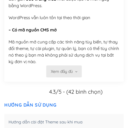
bằng WordPress.
WordPress vẫn luôn tồn tại theo thời gian
– Có mã nguồn CMS mở
Mã nguồn mở cung cấp các tính năng tùy biến, tự thay
đổi theme, tự cài plugin, tự quản lý, bạn có thể tùy chỉnh
nó theo ý bạn mà không phải sử dụng dịch vụ tại bất
kỳ đơn vị nào.
Xem đầy đủ
Việc của bạn là đăng ký một tên miền và hosting để
chạy WordPress.
4.3/5 - (42 bình chọn)
Có thể tùy biến trên website WordPress
– Thân thiện với công cụ tìm kiếm
HƯỚNG DẪN SỬ DỤNG
WordPress được thiết kế để thân thiện với SEO vì
Hướng dẫn cài đặt Theme sau khi mua
WordPress bao gồm nhiều công cụ và plugin để tối ưu