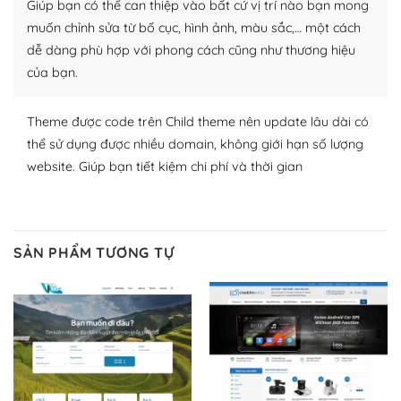
Giúp bạn có thể can thiệp vào bất cứ vị trí nào bạn mong
thích chọn lựa plugin và themes phù hợp cho mục đích
lập website của mình.
muốn chỉnh sửa từ bố cục, hình ảnh, màu sắc,… một cách
dễ dàng phù hợp với phong cách cũng như thương hiệu
WordPress đa dạng plugin và themes
của bạn.
– Dễ sử dụng
Theme được code trên Child theme nên update lâu dài có
Với mọi Hosting bất kỳ thì WordPress đều có thể dễ
thể sử dụng được nhiều domain, không giới hạn số lượng
dàng thiết lập vì thực tế nó đã cung cấp khoảng 60%
website. Giúp bạn tiết kiệm chi phí và thời gian
toàn bộ web.
Và bạn có toàn quyền tự do khi quyết định nơi lưu trữ
trang web WordPress của bạn.
SẢN PHẨM TƯƠNG TỰ
Dễ dàng lựa chọn Hosting cho website WordPress
– Bảo mật cực tốt
Vì WordPress hiện là nền tảng xây dựng trang web và
blog lớn nhất trên thế giới, quan trọng nhất là bảo vệ
nội dung của mình khỏi các cuộc tấn công spam.