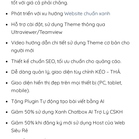
tốt với giá cả phải chăng.
Phát triển với xu hướng
Website chuẩn xanh
Hỗ trợ cài đặt, sử dụng Theme thông qua
Ultraviewer/Teamview
Video hướng dẫn chi tiết sử dụng Theme cơ bản cho
người mới
Thiết kế chuẩn SEO, tối ưu chuẩn cho quảng cáo.
Dễ dàng quản lý, giao diện tùy chỉnh KÉO – THẢ.
Giao diện hiển thị đẹp trên mọi thiết bị (PC, tablet,
mobile).
Tặng Plugin Tự động tạo bài viết bằng AI
Giảm 50% sử dụng Xanh Chatbox AI Trợ Lý CSKH
Giảm 50% khi đăng ký mới sử dụng Host của Web
Siêu Rẻ