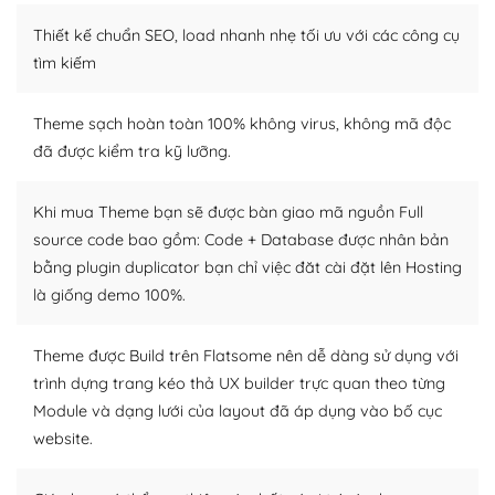
– Sở hữu một cộng đồng lớn, sẵn sàng hỗ trợ
Thiết kế chuẩn SEO, load nhanh nhẹ tối ưu với các công cụ
WordPress là nơi lưu trữ cho một diễn đàn cộng đồng
tìm kiếm
khổng lồ được kiểm duyệt bởi các nhân viên và những
người cuồng tín WordPress.
Theme sạch hoàn toàn 100% không virus, không mã độc
đã được kiểm tra kỹ lưỡng.
Nếu bạn gặp khó khăn, bạn có thể lên mạng và tìm
kiếm những cộng đồng WordPress, họ sẽ giúp bạn trả
lời, giải đáp vấn đề của bạn.
Khi mua Theme bạn sẽ được bàn giao mã nguồn Full
source code bao gồm: Code + Database được nhân bản
Cộng đồng sử dụng WordPress sẵn sàng hỗ trợ bạn
bằng plugin duplicator bạn chỉ việc đăt cài đặt lên Hosting
là giống demo 100%.
– Đa dạng plugin và themes
Plugin mở rộng là thành phần cài đặt thêm vào
Theme được Build trên Flatsome nên dễ dàng sử dụng với
WordPress để tăng thêm các tính năng cần thiết. Có
trình dựng trang kéo thả UX builder trực quan theo từng
nhiều plugin trả phí hoặc miễn phí.
Module và dạng lưới của layout đã áp dụng vào bố cục
website.
Nhờ lượng người dùng đông đảo, thư viện themes và
plugin của WordPress rất phong phú. Bạn có thể thỏa