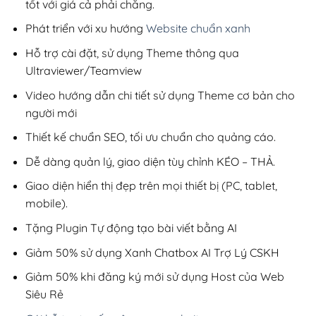
tốt với giá cả phải chăng.
Phát triển với xu hướng
Website chuẩn xanh
Hỗ trợ cài đặt, sử dụng Theme thông qua
Ultraviewer/Teamview
Video hướng dẫn chi tiết sử dụng Theme cơ bản cho
người mới
Thiết kế chuẩn SEO, tối ưu chuẩn cho quảng cáo.
Dễ dàng quản lý, giao diện tùy chỉnh KÉO – THẢ.
Giao diện hiển thị đẹp trên mọi thiết bị (PC, tablet,
mobile).
Tặng Plugin Tự động tạo bài viết bằng AI
Giảm 50% sử dụng Xanh Chatbox AI Trợ Lý CSKH
Giảm 50% khi đăng ký mới sử dụng Host của Web
Siêu Rẻ