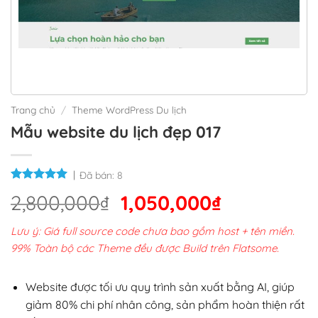
Trang chủ
/
Theme WordPress Du lịch
Mẫu website du lịch đẹp 017
Đã bán:
8
Giá
Giá
2,800,000
₫
1,050,000
₫
gốc
hiện
Lưu ý: Giá full source code chưa bao gồm host + tên miền.
là:
tại
99% Toàn bộ các Theme đều được Build trên Flatsome.
2,800,000₫.
là:
1,050,000₫
Website được tối ưu quy trình sản xuất bằng AI, giúp
giảm 80% chi phí nhân công, sản phẩm hoàn thiện rất