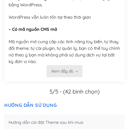
bằng WordPress.
WordPress vẫn luôn tồn tại theo thời gian
– Có mã nguồn CMS mở
Mã nguồn mở cung cấp các tính năng tùy biến, tự thay
đổi theme, tự cài plugin, tự quản lý, bạn có thể tùy chỉnh
nó theo ý bạn mà không phải sử dụng dịch vụ tại bất
kỳ đơn vị nào.
Xem đầy đủ
Việc của bạn là đăng ký một tên miền và hosting để
chạy WordPress.
5/5 - (42 bình chọn)
Có thể tùy biến trên website WordPress
– Thân thiện với công cụ tìm kiếm
HƯỚNG DẪN SỬ DỤNG
WordPress được thiết kế để thân thiện với SEO vì
Hướng dẫn cài đặt Theme sau khi mua
WordPress bao gồm nhiều công cụ và plugin để tối ưu