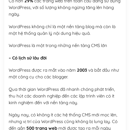
Có hơn
29%
các trang web trên toàn cầu đang sử dụng
WordPress, với số lượng không ngừng tăng lên hàng
ngày.
WordPress không chỉ là một nền tảng blog mà còn là
một hệ thống quản lý nội dung hiệu quả.
WordPress là một trong những nền tảng CMS lớn
– Có lịch sử lâu đời
WordPress được ra mắt vào năm
2003
và bắt đầu như
một công cụ cho các blogger.
Qua thời gian WordPress đã nhanh chóng phát triển,
thu hút các doanh nghiệp đến các lập trình viên có ít
kinh nghiệm đến với nền tảng này.
Ngày nay, có không ít các hệ thống CMS mới mọc lên,
nhưng vị trí của WordPress cũng không bị lung lay. Có
đến gần
500 trang web
mới được tạo ra mỗi ngày