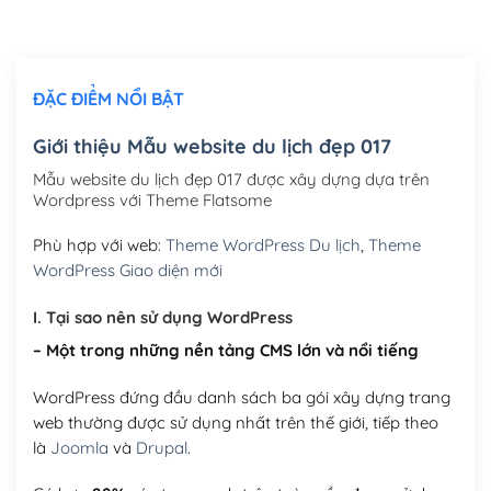
Chỉnh sửa site theo yêu cầu tuỳ chọn
(+2,000,000₫)
ĐẶC ĐIỂM NỔI BẬT
Mua thêm Host + Tên miền
Tên miền quốc tế .com .net .org (1 năm)
(+300,000₫)
Giới thiệu Mẫu website du lịch đẹp 017
Tên miền Việt Nam .vn (1 năm)
(+550,000₫)
Mẫu website du lịch đẹp 017 được xây dựng dựa trên
Wordpress với Theme Flatsome
Hosting 2GB SSD (1 năm)
(+450,000₫)
Phù hợp với web:
Theme WordPress Du lịch
,
Theme
Hosting 3GB SSD (1 năm)
(+550,000₫)
WordPress Giao diện mới
Hosting 5GB SSD (1 năm)
(+650,000₫)
I. Tại sao nên sử dụng WordPress
– Một trong những nền tảng CMS lớn và nổi tiếng
Hosting 8GB SSD (1 năm)
(+950,000₫)
WordPress đứng đầu danh sách ba gói xây dựng trang
web thường được sử dụng nhất trên thế giới, tiếp theo
là
Joomla
và
Drupal
.