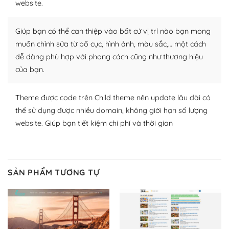
website.
Nhờ lượng người dùng đông đảo, thư viện themes và
plugin của WordPress rất phong phú. Bạn có thể thỏa
Giúp bạn có thể can thiệp vào bất cứ vị trí nào bạn mong
thích chọn lựa plugin và themes phù hợp cho mục đích
lập website của mình.
muốn chỉnh sửa từ bố cục, hình ảnh, màu sắc,… một cách
dễ dàng phù hợp với phong cách cũng như thương hiệu
WordPress đa dạng plugin và themes
của bạn.
– Dễ sử dụng
Theme được code trên Child theme nên update lâu dài có
Với mọi Hosting bất kỳ thì WordPress đều có thể dễ
thể sử dụng được nhiều domain, không giới hạn số lượng
dàng thiết lập vì thực tế nó đã cung cấp khoảng 60%
website. Giúp bạn tiết kiệm chi phí và thời gian
toàn bộ web.
Và bạn có toàn quyền tự do khi quyết định nơi lưu trữ
trang web WordPress của bạn.
SẢN PHẨM TƯƠNG TỰ
Dễ dàng lựa chọn Hosting cho website WordPress
– Bảo mật cực tốt