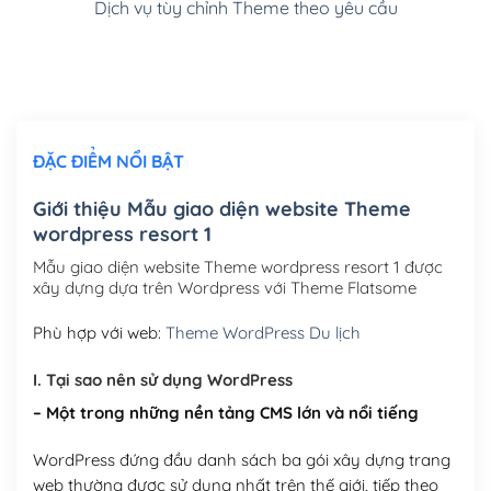
Dịch vụ tùy chỉnh Theme theo yêu cầu
Cài đặt SMTP Mail cho site Wordpress
(+100,000₫)
Thiết kế logo đơn giản để đăng web
(+300,000₫)
Chỉnh sửa site theo yêu cầu tuỳ chọn
(+2,000,000₫)
ĐẶC ĐIỂM NỔI BẬT
Mua thêm Host + Tên miền
Tên miền quốc tế .com .net .org (1 năm)
(+300,000₫)
Giới thiệu Mẫu giao diện website Theme
wordpress resort 1
Tên miền Việt Nam .vn (1 năm)
(+550,000₫)
Mẫu giao diện website Theme wordpress resort 1 được
Hosting 2GB SSD (1 năm)
(+450,000₫)
xây dựng dựa trên Wordpress với Theme Flatsome
Hosting 3GB SSD (1 năm)
(+550,000₫)
Phù hợp với web:
Theme WordPress Du lịch
Hosting 5GB SSD (1 năm)
(+650,000₫)
I. Tại sao nên sử dụng WordPress
– Một trong những nền tảng CMS lớn và nổi tiếng
Hosting 8GB SSD (1 năm)
(+950,000₫)
WordPress đứng đầu danh sách ba gói xây dựng trang
web thường được sử dụng nhất trên thế giới, tiếp theo