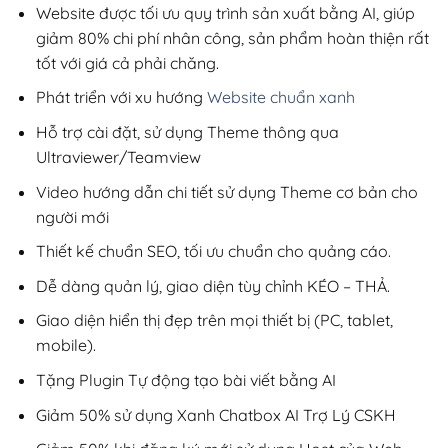
200,000₫.
Website được tối ưu quy trình sản xuất bằng AI, giúp
giảm 80% chi phí nhân công, sản phẩm hoàn thiện rất
tốt với giá cả phải chăng.
Phát triển với xu hướng
Website chuẩn xanh
Hỗ trợ cài đặt, sử dụng Theme thông qua
Ultraviewer/Teamview
Video hướng dẫn chi tiết sử dụng Theme cơ bản cho
người mới
Thiết kế chuẩn SEO, tối ưu chuẩn cho quảng cáo.
Dễ dàng quản lý, giao diện tùy chỉnh KÉO – THẢ.
Giao diện hiển thị đẹp trên mọi thiết bị (PC, tablet,
mobile).
Tặng Plugin Tự động tạo bài viết bằng AI
Giảm 50% sử dụng Xanh Chatbox AI Trợ Lý CSKH