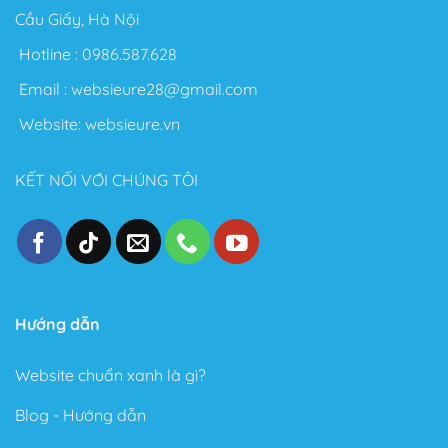
Flatsome để làm Blog cá nhân.
Cầu Giấy, Hà Nội
Nói chung với Theme Flatsome bạn có thể thỏa sức
Hotline :
0986.587.628
sáng tạo không giới hạn. Sau đây là một số điểm nổi
Email :
websieure28@gmail.com
bật sau khi sử dụng Theme này:
Website:
websieure.vn
Thiết kế đẹp, dễ dàng tùy biến ngay cả với người
không biết gì về Code.
KẾT NỐI VỚI CHÚNG TÔI
Tốc độ Load nhanh bởi Code cực kỳ sạch sẽ và gọn
gàng.
Cấu trúc chuẩn SEO – Theme Flatsome được làm
chuẩn SEO với cấu trúc Code tuân thủ theo các tài
liệu SEO từ Google.
Trong phiên bản mới đây, Theme Flatsome có thêm
Hướng dẫn
Sticky nút Add to Cart (cố định nút đặt hàng ở cuối
trang) rất hay giúp kêu gọi hành động mua hàng.
Website chuẩn xanh là gì?
Có tài liệu hướng dẫn rất phong phú và chi tiết, dễ
Blog - Hướng dẫn
hiểu.