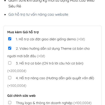
Giảm 50% khi đăng ký mới sử dụng Host của Web
Siêu Rẻ
Gói hỗ trợ tư vấn nâng cao website
Mua kèm Gói hỗ trợ
1. Hỗ trợ cài đặt giao diện giống demo
(+0₫)
2. Video hướng dẫn sử dụng Theme cơ bản cho
người mới bắt đầu
(+0₫)
3. Hỗ trợ cơ bản (Chỉ trả lời câu hỏi cơ bản)
(+200,000₫)
4. Hỗ trợ nâng cao (Hướng dẫn giải quyết vấn đề)
(+500,000₫)
Gói chỉnh sửa web
Thay logo & thông tin doanh nghiệp
(+100,000₫)