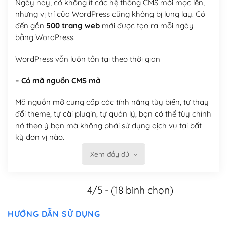
Ngày nay, có không ít các hệ thống CMS mới mọc lên,
nhưng vị trí của WordPress cũng không bị lung lay. Có
đến gần
500 trang web
mới được tạo ra mỗi ngày
bằng WordPress.
WordPress vẫn luôn tồn tại theo thời gian
– Có mã nguồn CMS mở
Mã nguồn mở cung cấp các tính năng tùy biến, tự thay
đổi theme, tự cài plugin, tự quản lý, bạn có thể tùy chỉnh
nó theo ý bạn mà không phải sử dụng dịch vụ tại bất
kỳ đơn vị nào.
Xem đầy đủ
Việc của bạn là đăng ký một tên miền và hosting để
chạy WordPress.
4/5 - (18 bình chọn)
Có thể tùy biến trên website WordPress
– Thân thiện với công cụ tìm kiếm
HƯỚNG DẪN SỬ DỤNG