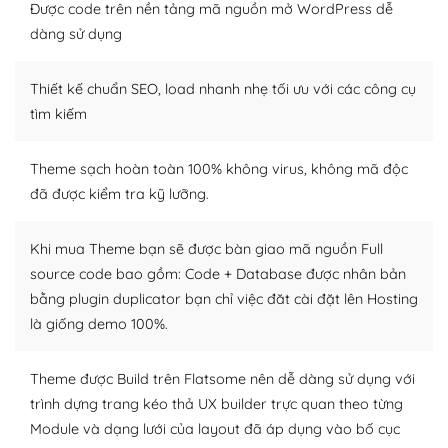
Được code trên nền tảng mã nguồn mở WordPress dễ
Dễ dàng tùy chỉnh trên WordPress
dàng sử dụng
– Sở hữu một cộng đồng lớn, sẵn sàng hỗ trợ
Thiết kế chuẩn SEO, load nhanh nhẹ tối ưu với các công cụ
WordPress là nơi lưu trữ cho một diễn đàn cộng đồng
tìm kiếm
khổng lồ được kiểm duyệt bởi các nhân viên và những
người cuồng tín WordPress.
Theme sạch hoàn toàn 100% không virus, không mã độc
đã được kiểm tra kỹ lưỡng.
Nếu bạn gặp khó khăn, bạn có thể lên mạng và tìm
kiếm những cộng đồng WordPress, họ sẽ giúp bạn trả
lời, giải đáp vấn đề của bạn.
Khi mua Theme bạn sẽ được bàn giao mã nguồn Full
source code bao gồm: Code + Database được nhân bản
Cộng đồng sử dụng WordPress sẵn sàng hỗ trợ bạn
bằng plugin duplicator bạn chỉ việc đăt cài đặt lên Hosting
là giống demo 100%.
– Đa dạng plugin và themes
Plugin mở rộng là thành phần cài đặt thêm vào
Theme được Build trên Flatsome nên dễ dàng sử dụng với
WordPress để tăng thêm các tính năng cần thiết. Có
trình dựng trang kéo thả UX builder trực quan theo từng
nhiều plugin trả phí hoặc miễn phí.
Module và dạng lưới của layout đã áp dụng vào bố cục