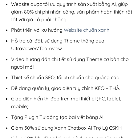
200,000₫.
Website được tối ưu quy trình sản xuất bằng AI, giúp
giảm 80% chi phí nhân công, sản phẩm hoàn thiện rất
tốt với giá cả phải chăng.
Phát triển với xu hướng
Website chuẩn xanh
Hỗ trợ cài đặt, sử dụng Theme thông qua
Ultraviewer/Teamview
Video hướng dẫn chi tiết sử dụng Theme cơ bản cho
người mới
Thiết kế chuẩn SEO, tối ưu chuẩn cho quảng cáo.
Dễ dàng quản lý, giao diện tùy chỉnh KÉO – THẢ.
Giao diện hiển thị đẹp trên mọi thiết bị (PC, tablet,
mobile).
Tặng Plugin Tự động tạo bài viết bằng AI
Giảm 50% sử dụng Xanh Chatbox AI Trợ Lý CSKH