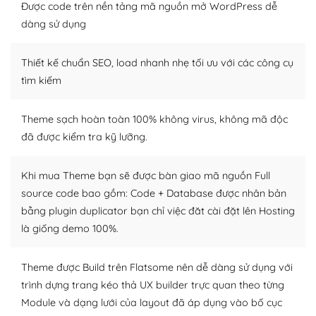
tìm kiếm chúng trên Internet hoặc nhờ chuyên gia.
Được code trên nền tảng mã nguồn mở WordPress dễ
dàng sử dụng
Dễ dàng tùy chỉnh trên WordPress
Thiết kế chuẩn SEO, load nhanh nhẹ tối ưu với các công cụ
– Sở hữu một cộng đồng lớn, sẵn sàng hỗ trợ
tìm kiếm
WordPress là nơi lưu trữ cho một diễn đàn cộng đồng
khổng lồ được kiểm duyệt bởi các nhân viên và những
Theme sạch hoàn toàn 100% không virus, không mã độc
người cuồng tín WordPress.
đã được kiểm tra kỹ lưỡng.
Nếu bạn gặp khó khăn, bạn có thể lên mạng và tìm
kiếm những cộng đồng WordPress, họ sẽ giúp bạn trả
Khi mua Theme bạn sẽ được bàn giao mã nguồn Full
lời, giải đáp vấn đề của bạn.
source code bao gồm: Code + Database được nhân bản
bằng plugin duplicator bạn chỉ việc đăt cài đặt lên Hosting
Cộng đồng sử dụng WordPress sẵn sàng hỗ trợ bạn
là giống demo 100%.
– Đa dạng plugin và themes
Theme được Build trên Flatsome nên dễ dàng sử dụng với
Plugin mở rộng là thành phần cài đặt thêm vào
trình dựng trang kéo thả UX builder trực quan theo từng
WordPress để tăng thêm các tính năng cần thiết. Có
Module và dạng lưới của layout đã áp dụng vào bố cục
nhiều plugin trả phí hoặc miễn phí.