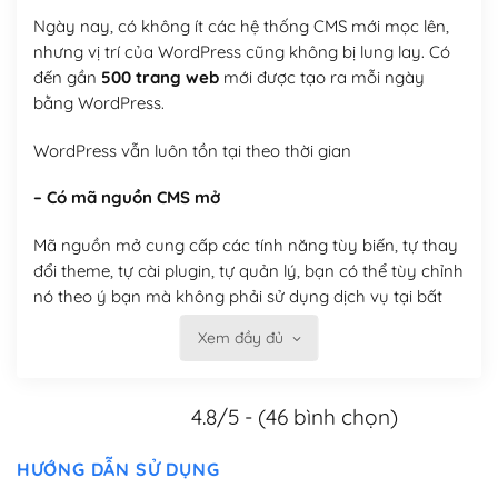
Ngày nay, có không ít các hệ thống CMS mới mọc lên,
nhưng vị trí của WordPress cũng không bị lung lay. Có
đến gần
500 trang web
mới được tạo ra mỗi ngày
bằng WordPress.
WordPress vẫn luôn tồn tại theo thời gian
– Có mã nguồn CMS mở
Mã nguồn mở cung cấp các tính năng tùy biến, tự thay
đổi theme, tự cài plugin, tự quản lý, bạn có thể tùy chỉnh
nó theo ý bạn mà không phải sử dụng dịch vụ tại bất
kỳ đơn vị nào.
Xem đầy đủ
Việc của bạn là đăng ký một tên miền và hosting để
chạy WordPress.
4.8/5 - (46 bình chọn)
Có thể tùy biến trên website WordPress
HƯỚNG DẪN SỬ DỤNG
– Thân thiện với công cụ tìm kiếm