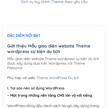
Dịch vụ tùy chỉnh Theme theo yêu cầu
Cài đặt SMTP Mail cho site Wordpress
(+100,000₫)
Thiết kế logo đơn giản để đăng web
(+300,000₫)
Chỉnh sửa site theo yêu cầu tuỳ chọn
(+2,000,000₫)
ĐẶC ĐIỂM NỔI BẬT
Mua thêm Host + Tên miền
Tên miền quốc tế .com .net .org (1 năm)
(+300,000₫)
Giới thiệu Mẫu giao diện website Theme
wordpress sự kiện du lịch
Tên miền Việt Nam .vn (1 năm)
(+550,000₫)
Mẫu giao diện website Theme wordpress sự kiện du lịch
Hosting 2GB SSD (1 năm)
(+450,000₫)
được xây dựng dựa trên Wordpress với Theme
Flatsome
Hosting 3GB SSD (1 năm)
(+550,000₫)
Phù hợp với web:
Theme WordPress Du lịch
Hosting 5GB SSD (1 năm)
(+650,000₫)
I. Tại sao nên sử dụng WordPress
Hosting 8GB SSD (1 năm)
(+950,000₫)
– Một trong những nền tảng CMS lớn và nổi tiếng
WordPress đứng đầu danh sách ba gói xây dựng trang