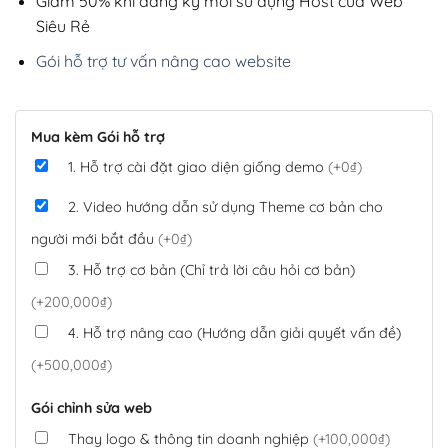
Giảm 50% khi đăng ký mới sử dụng Host của Web
Siêu Rẻ
Gói hỗ trợ tư vấn nâng cao website
Mua kèm Gói hỗ trợ
1. Hỗ trợ cài đặt giao diện giống demo
(+0₫)
2. Video hướng dẫn sử dụng Theme cơ bản cho
người mới bắt đầu
(+0₫)
3. Hỗ trợ cơ bản (Chỉ trả lời câu hỏi cơ bản)
(+200,000₫)
4. Hỗ trợ nâng cao (Hướng dẫn giải quyết vấn đề)
(+500,000₫)
Gói chỉnh sửa web
Thay logo & thông tin doanh nghiệp
(+100,000₫)