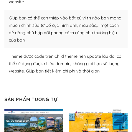
website.
Nhờ lượng người dùng đông đảo, thư viện themes và
plugin của WordPress rất phong phú. Bạn có thể thỏa
Giúp bạn có thể can thiệp vào bất cứ vị trí nào bạn mong
thích chọn lựa plugin và themes phù hợp cho mục đích
muốn chỉnh sửa từ bố cục, hình ảnh, màu sắc,… một cách
lập website của mình.
dễ dàng phù hợp với phong cách cũng như thương hiệu
của bạn.
WordPress đa dạng plugin và themes
– Dễ sử dụng
Theme được code trên Child theme nên update lâu dài có
thể sử dụng được nhiều domain, không giới hạn số lượng
Với mọi Hosting bất kỳ thì WordPress đều có thể dễ
website. Giúp bạn tiết kiệm chi phí và thời gian
dàng thiết lập vì thực tế nó đã cung cấp khoảng 60%
toàn bộ web.
Và bạn có toàn quyền tự do khi quyết định nơi lưu trữ
SẢN PHẨM TƯƠNG TỰ
trang web WordPress của bạn.
Dễ dàng lựa chọn Hosting cho website WordPress
– Bảo mật cực tốt