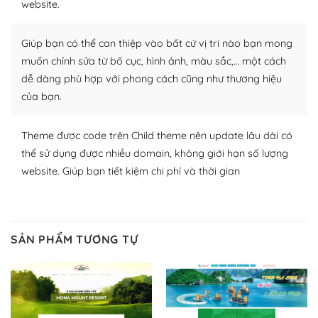
website.
Nhờ lượng người dùng đông đảo, thư viện themes và
plugin của WordPress rất phong phú. Bạn có thể thỏa
Giúp bạn có thể can thiệp vào bất cứ vị trí nào bạn mong
thích chọn lựa plugin và themes phù hợp cho mục đích
muốn chỉnh sửa từ bố cục, hình ảnh, màu sắc,… một cách
lập website của mình.
dễ dàng phù hợp với phong cách cũng như thương hiệu
của bạn.
WordPress đa dạng plugin và themes
– Dễ sử dụng
Theme được code trên Child theme nên update lâu dài có
thể sử dụng được nhiều domain, không giới hạn số lượng
Với mọi Hosting bất kỳ thì WordPress đều có thể dễ
website. Giúp bạn tiết kiệm chi phí và thời gian
dàng thiết lập vì thực tế nó đã cung cấp khoảng 60%
toàn bộ web.
Và bạn có toàn quyền tự do khi quyết định nơi lưu trữ
SẢN PHẨM TƯƠNG TỰ
trang web WordPress của bạn.
Dễ dàng lựa chọn Hosting cho website WordPress
– Bảo mật cực tốt