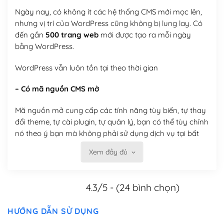
Ngày nay, có không ít các hệ thống CMS mới mọc lên,
nhưng vị trí của WordPress cũng không bị lung lay. Có
đến gần
500 trang web
mới được tạo ra mỗi ngày
bằng WordPress.
WordPress vẫn luôn tồn tại theo thời gian
– Có mã nguồn CMS mở
Mã nguồn mở cung cấp các tính năng tùy biến, tự thay
đổi theme, tự cài plugin, tự quản lý, bạn có thể tùy chỉnh
nó theo ý bạn mà không phải sử dụng dịch vụ tại bất
kỳ đơn vị nào.
Xem đầy đủ
Việc của bạn là đăng ký một tên miền và hosting để
chạy WordPress.
4.3/5 - (24 bình chọn)
Có thể tùy biến trên website WordPress
HƯỚNG DẪN SỬ DỤNG
– Thân thiện với công cụ tìm kiếm