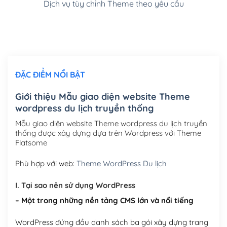
Dịch vụ tùy chỉnh Theme theo yêu cầu
Cài đặt SMTP Mail cho site Wordpress
(+100,000₫)
Thiết kế logo đơn giản để đăng web
(+300,000₫)
Chỉnh sửa site theo yêu cầu tuỳ chọn
(+2,000,000₫)
ĐẶC ĐIỂM NỔI BẬT
Mua thêm Host + Tên miền
Tên miền quốc tế .com .net .org (1 năm)
(+300,000₫)
Giới thiệu Mẫu giao diện website Theme
wordpress du lịch truyền thống
Tên miền Việt Nam .vn (1 năm)
(+550,000₫)
Mẫu giao diện website Theme wordpress du lịch truyền
Hosting 2GB SSD (1 năm)
(+450,000₫)
thống được xây dựng dựa trên Wordpress với Theme
Flatsome
Hosting 3GB SSD (1 năm)
(+550,000₫)
Phù hợp với web:
Theme WordPress Du lịch
Hosting 5GB SSD (1 năm)
(+650,000₫)
I. Tại sao nên sử dụng WordPress
Hosting 8GB SSD (1 năm)
(+950,000₫)
– Một trong những nền tảng CMS lớn và nổi tiếng
WordPress đứng đầu danh sách ba gói xây dựng trang