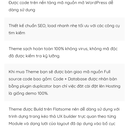
tìm kiếm chúng trên Internet hoặc nhờ chuyên gia.
Được code trên nền tảng mã nguồn mở WordPress dễ
dàng sử dụng
Dễ dàng tùy chỉnh trên WordPress
Thiết kế chuẩn SEO, load nhanh nhẹ tối ưu với các công cụ
– Sở hữu một cộng đồng lớn, sẵn sàng hỗ trợ
tìm kiếm
WordPress là nơi lưu trữ cho một diễn đàn cộng đồng
khổng lồ được kiểm duyệt bởi các nhân viên và những
Theme sạch hoàn toàn 100% không virus, không mã độc
người cuồng tín WordPress.
đã được kiểm tra kỹ lưỡng.
Nếu bạn gặp khó khăn, bạn có thể lên mạng và tìm
kiếm những cộng đồng WordPress, họ sẽ giúp bạn trả
Khi mua Theme bạn sẽ được bàn giao mã nguồn Full
lời, giải đáp vấn đề của bạn.
source code bao gồm: Code + Database được nhân bản
bằng plugin duplicator bạn chỉ việc đăt cài đặt lên Hosting
Cộng đồng sử dụng WordPress sẵn sàng hỗ trợ bạn
là giống demo 100%.
– Đa dạng plugin và themes
Theme được Build trên Flatsome nên dễ dàng sử dụng với
Plugin mở rộng là thành phần cài đặt thêm vào
trình dựng trang kéo thả UX builder trực quan theo từng
WordPress để tăng thêm các tính năng cần thiết. Có
Module và dạng lưới của layout đã áp dụng vào bố cục
nhiều plugin trả phí hoặc miễn phí.