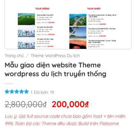
Trang chủ
/
Theme WordPress Du lịch
Mẫu giao diện website Theme
wordpress du lịch truyền thống
Đã bán:
19
Giá
Giá
2,800,000
₫
200,000
₫
gốc
hiện
Lưu ý: Giá full source code chưa bao gồm host + tên miền.
là:
tại
99% Toàn bộ các Theme đều được Build trên Flatsome.
2,800,000₫.
là: