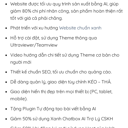
200,000₫.
Website được tối ưu quy trình sản xuất bằng AI, giúp
giảm 80% chi phí nhân công, sản phẩm hoàn thiện rất
tốt với giá cả phải chăng.
Phát triển với xu hướng
Website chuẩn xanh
Hỗ trợ cài đặt, sử dụng Theme thông qua
Ultraviewer/Teamview
Video hướng dẫn chi tiết sử dụng Theme cơ bản cho
người mới
Thiết kế chuẩn SEO, tối ưu chuẩn cho quảng cáo.
Dễ dàng quản lý, giao diện tùy chỉnh KÉO – THẢ.
Giao diện hiển thị đẹp trên mọi thiết bị (PC, tablet,
mobile).
Tặng Plugin Tự động tạo bài viết bằng AI
Giảm 50% sử dụng Xanh Chatbox AI Trợ Lý CSKH