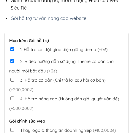
Giảm 50% khi đăng ký mới sử dụng Host của Web
Siêu Rẻ
Gói hỗ trợ tư vấn nâng cao website
Mua kèm Gói hỗ trợ
1. Hỗ trợ cài đặt giao diện giống demo
(+0₫)
2. Video hướng dẫn sử dụng Theme cơ bản cho
người mới bắt đầu
(+0₫)
3. Hỗ trợ cơ bản (Chỉ trả lời câu hỏi cơ bản)
(+200,000₫)
4. Hỗ trợ nâng cao (Hướng dẫn giải quyết vấn đề)
(+500,000₫)
Gói chỉnh sửa web
Thay logo & thông tin doanh nghiệp
(+100,000₫)