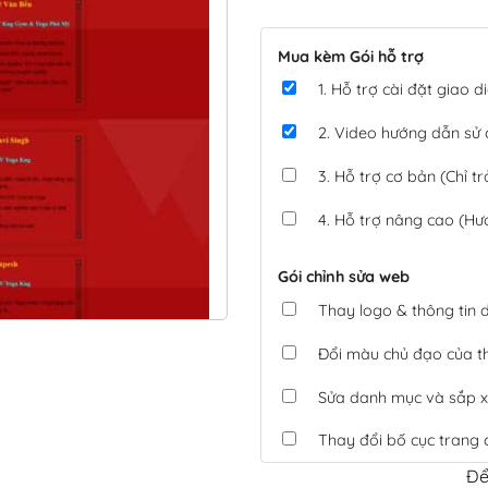
Mua kèm Gói hỗ trợ
1. Hỗ trợ cài đặt giao
2. Video hướng dẫn sử
3. Hỗ trợ cơ bản (Chỉ tr
4. Hỗ trợ nâng cao (Hư
Gói chỉnh sửa web
Thay logo & thông tin
Đổi màu chủ đạo của 
Sửa danh mục và sắp x
Thay đổi bố cục trang 
Để
Tích hợp thanh toán 