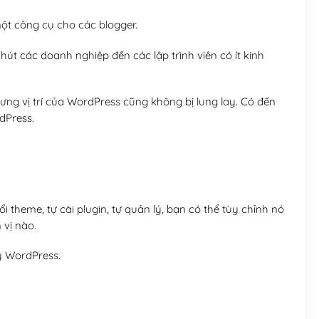
t công cụ cho các blogger.
út các doanh nghiệp đến các lập trình viên có ít kinh
ng vị trí của WordPress cũng không bị lung lay. Có đến
dPress.
 theme, tự cài plugin, tự quản lý, bạn có thể tùy chỉnh nó
 vị nào.
y WordPress.