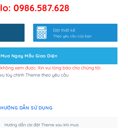
lo: 0986.587.628
 kết google, cập nhật sitemap
(+50,000₫)
nhanh
(+0₫)
Đặt thiết kế
ở slider chính
(+200,000₫)
Theo yêu cầu của bạn
 bộ site theo yêu cầu
(+150,000₫)
Mua Ngay Mẫu Giao Diện
 site Wordpress
(+100,000₫)
n để đăng web
(+300,000₫)
i không xem được. Xin vui lòng báo cho chúng tôi
 vụ tùy chỉnh Theme theo yêu cầu
u cầu tuỳ chọn
(+2,000,000₫)
.net .org (1 năm)
(+300,000₫)
HƯỚNG DẪN SỬ DỤNG
(1 năm)
(+550,000₫)
m)
(+450,000₫)
Hướng dẫn cài đặt Theme sau khi mua