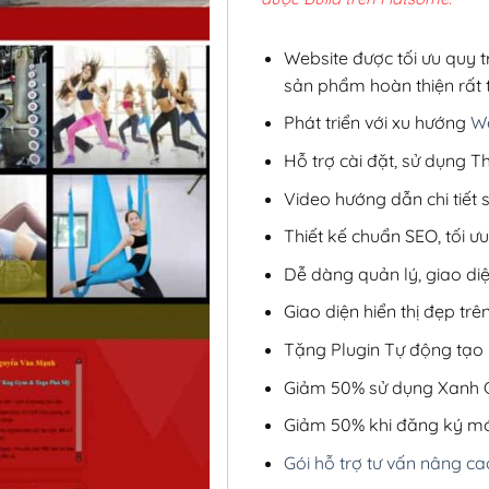
2,8
Website được tối ưu quy t
sản phẩm hoàn thiện rất t
Phát triển với xu hướng
We
Hỗ trợ cài đặt, sử dụng
Video hướng dẫn chi tiết
Thiết kế chuẩn SEO, tối 
Dễ dàng quản lý, giao di
Giao diện hiển thị đẹp trên
Tặng Plugin Tự động tạo b
Giảm 50% sử dụng Xanh C
Giảm 50% khi đăng ký mớ
Gói hỗ trợ tư vấn nâng ca