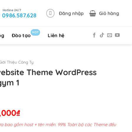
Đăng nhập
Giỏ hàng
0986.587.628
HOT
og
Đào tạo
Liên hệ
iới Thiệu Công Ty
website Theme WordPress
gym 1
Giá
,000
₫
hiện
chưa bao gồm host + tên miền. 99% Toàn bộ các Theme đều
tại