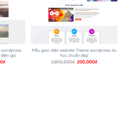
e wordpress
Mẫu giao diện website Theme wordpress du
 điện gió
học chuẩn đẹp
Giá
Giá
Giá
00
₫
2,800,000
₫
200,000
₫
hiện
gốc
hiện
tại
là:
tại
00₫.
là:
2,800,000₫.
là:
200,000₫.
200,000₫.