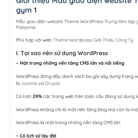
Giới thiệu Mẫu giao diện website
gym 1
Mẫu giao diện website Theme WordPress Trung tâm tập 
Flatsome
Phù hợp với web:
Theme Wordpress Giới Thiệu Công Ty
I. Tại sao nên sử dụng WordPress
– Một trong những nền tảng CMS lớn và nổi tiếng
WordPress đứng đầu danh sách ba gói xây dựng trang web
là
Joomla
và
Drupal
.
Có hơn
29%
các trang web trên toàn cầu đang sử dụng W
WordPress không chỉ là một nền tảng blog mà còn là một
WordPress là một trong những nền tảng CMS lớn
– Có lịch sử lâu đời