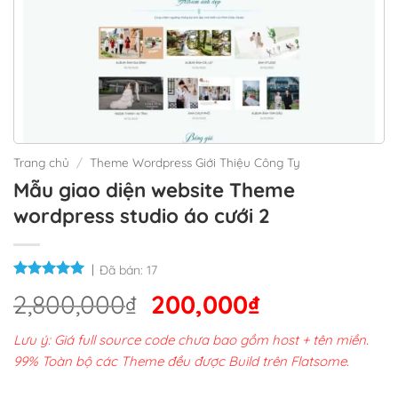
Trang chủ
/
Theme Wordpress Giới Thiệu Công Ty
Mẫu giao diện website Theme
wordpress studio áo cưới 2
Đã bán:
17
Giá
Giá
2,800,000
₫
200,000
₫
gốc
hiện
Lưu ý: Giá full source code chưa bao gồm host + tên miền.
là:
tại
99% Toàn bộ các Theme đều được Build trên Flatsome.
2,800,000₫.
là: