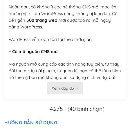
Ngày nay, có không ít các hệ thống CMS mới mọc lên,
nhưng vị trí của WordPress cũng không bị lung lay. Có
đến gần
500 trang web
mới được tạo ra mỗi ngày
bằng WordPress.
WordPress vẫn luôn tồn tại theo thời gian
– Có mã nguồn CMS mở
Mã nguồn mở cung cấp các tính năng tùy biến, tự thay
đổi theme, tự cài plugin, tự quản lý, bạn có thể tùy chỉnh
nó theo ý bạn mà không phải sử dụng dịch vụ tại bất
kỳ đơn vị nào.
Xem đầy đủ
Việc của bạn là đăng ký một tên miền và hosting để
chạy WordPress.
4.2/5 - (40 bình chọn)
Có thể tùy biến trên website WordPress
HƯỚNG DẪN SỬ DỤNG
– Thân thiện với công cụ tìm kiếm