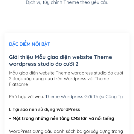
Dịch vụ tùy chỉnh Theme theo yêu cầu
Cài đặt SMTP Mail cho site Wordpress
(+100,000₫)
Thiết kế logo đơn giản để đăng web
(+300,000₫)
Chỉnh sửa site theo yêu cầu tuỳ chọn
(+2,000,000₫)
ĐẶC ĐIỂM NỔI BẬT
Mua thêm Host + Tên miền
Tên miền quốc tế .com .net .org (1 năm)
(+300,000₫)
Giới thiệu Mẫu giao diện website Theme
wordpress studio áo cưới 2
Tên miền Việt Nam .vn (1 năm)
(+550,000₫)
Mẫu giao diện website Theme wordpress studio áo cưới
Hosting 2GB SSD (1 năm)
(+450,000₫)
2 được xây dựng dựa trên Wordpress với Theme
Flatsome
Hosting 3GB SSD (1 năm)
(+550,000₫)
Phù hợp với web:
Theme Wordpress Giới Thiệu Công Ty
Hosting 5GB SSD (1 năm)
(+650,000₫)
I. Tại sao nên sử dụng WordPress
Hosting 8GB SSD (1 năm)
(+950,000₫)
– Một trong những nền tảng CMS lớn và nổi tiếng
WordPress đứng đầu danh sách ba gói xây dựng trang