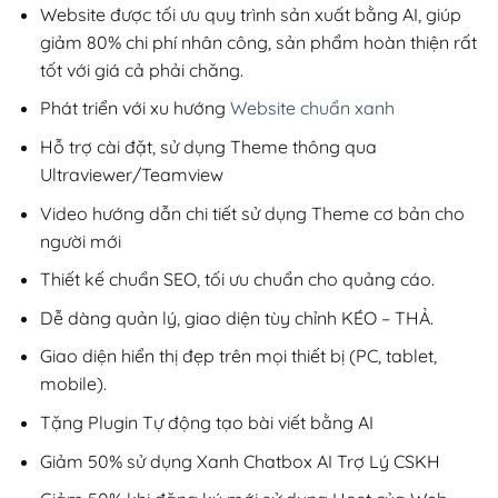
200,000₫.
Website được tối ưu quy trình sản xuất bằng AI, giúp
giảm 80% chi phí nhân công, sản phẩm hoàn thiện rất
tốt với giá cả phải chăng.
Phát triển với xu hướng
Website chuẩn xanh
Hỗ trợ cài đặt, sử dụng Theme thông qua
Ultraviewer/Teamview
Video hướng dẫn chi tiết sử dụng Theme cơ bản cho
người mới
Thiết kế chuẩn SEO, tối ưu chuẩn cho quảng cáo.
Dễ dàng quản lý, giao diện tùy chỉnh KÉO – THẢ.
Giao diện hiển thị đẹp trên mọi thiết bị (PC, tablet,
mobile).
Tặng Plugin Tự động tạo bài viết bằng AI
Giảm 50% sử dụng Xanh Chatbox AI Trợ Lý CSKH