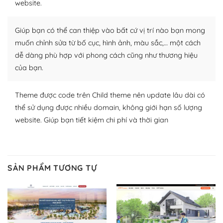
website.
Nhờ lượng người dùng đông đảo, thư viện themes và
plugin của WordPress rất phong phú. Bạn có thể thỏa
Giúp bạn có thể can thiệp vào bất cứ vị trí nào bạn mong
thích chọn lựa plugin và themes phù hợp cho mục đích
muốn chỉnh sửa từ bố cục, hình ảnh, màu sắc,… một cách
lập website của mình.
dễ dàng phù hợp với phong cách cũng như thương hiệu
của bạn.
WordPress đa dạng plugin và themes
– Dễ sử dụng
Theme được code trên Child theme nên update lâu dài có
thể sử dụng được nhiều domain, không giới hạn số lượng
Với mọi Hosting bất kỳ thì WordPress đều có thể dễ
website. Giúp bạn tiết kiệm chi phí và thời gian
dàng thiết lập vì thực tế nó đã cung cấp khoảng 60%
toàn bộ web.
Và bạn có toàn quyền tự do khi quyết định nơi lưu trữ
SẢN PHẨM TƯƠNG TỰ
trang web WordPress của bạn.
Dễ dàng lựa chọn Hosting cho website WordPress
– Bảo mật cực tốt