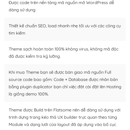
tìm kiếm chúng trên Internet hoặc nhờ chuyên gia.
Được code trên nền tảng mã nguồn mở WordPress dễ
dàng sử dụng
Dễ dàng tùy chỉnh trên WordPress
Thiết kế chuẩn SEO, load nhanh nhẹ tối ưu với các công cụ
– Sở hữu một cộng đồng lớn, sẵn sàng hỗ trợ
tìm kiếm
WordPress là nơi lưu trữ cho một diễn đàn cộng đồng
khổng lồ được kiểm duyệt bởi các nhân viên và những
Theme sạch hoàn toàn 100% không virus, không mã độc
người cuồng tín WordPress.
đã được kiểm tra kỹ lưỡng.
Nếu bạn gặp khó khăn, bạn có thể lên mạng và tìm
kiếm những cộng đồng WordPress, họ sẽ giúp bạn trả
Khi mua Theme bạn sẽ được bàn giao mã nguồn Full
lời, giải đáp vấn đề của bạn.
source code bao gồm: Code + Database được nhân bản
bằng plugin duplicator bạn chỉ việc đăt cài đặt lên Hosting
Cộng đồng sử dụng WordPress sẵn sàng hỗ trợ bạn
là giống demo 100%.
– Đa dạng plugin và themes
Theme được Build trên Flatsome nên dễ dàng sử dụng với
Plugin mở rộng là thành phần cài đặt thêm vào
trình dựng trang kéo thả UX builder trực quan theo từng
WordPress để tăng thêm các tính năng cần thiết. Có
Module và dạng lưới của layout đã áp dụng vào bố cục
nhiều plugin trả phí hoặc miễn phí.