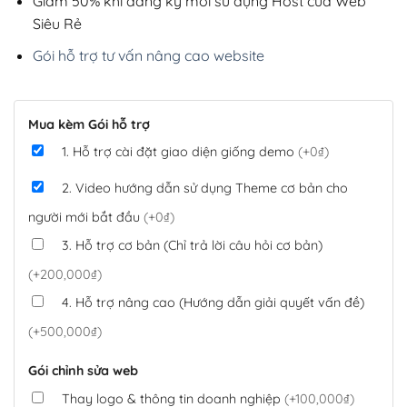
Giảm 50% khi đăng ký mới sử dụng Host của Web
Siêu Rẻ
Gói hỗ trợ tư vấn nâng cao website
Mua kèm Gói hỗ trợ
1. Hỗ trợ cài đặt giao diện giống demo
(+0₫)
2. Video hướng dẫn sử dụng Theme cơ bản cho
người mới bắt đầu
(+0₫)
3. Hỗ trợ cơ bản (Chỉ trả lời câu hỏi cơ bản)
(+200,000₫)
4. Hỗ trợ nâng cao (Hướng dẫn giải quyết vấn đề)
(+500,000₫)
Gói chỉnh sửa web
Thay logo & thông tin doanh nghiệp
(+100,000₫)