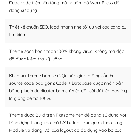
tìm kiếm chúng trên Internet hoặc nhờ chuyên gia.
Được code trên nền tảng mã nguồn mở WordPress dễ
dàng sử dụng
Dễ dàng tùy chỉnh trên WordPress
Thiết kế chuẩn SEO, load nhanh nhẹ tối ưu với các công cụ
– Sở hữu một cộng đồng lớn, sẵn sàng hỗ trợ
tìm kiếm
WordPress là nơi lưu trữ cho một diễn đàn cộng đồng
khổng lồ được kiểm duyệt bởi các nhân viên và những
Theme sạch hoàn toàn 100% không virus, không mã độc
người cuồng tín WordPress.
đã được kiểm tra kỹ lưỡng.
Nếu bạn gặp khó khăn, bạn có thể lên mạng và tìm
kiếm những cộng đồng WordPress, họ sẽ giúp bạn trả
Khi mua Theme bạn sẽ được bàn giao mã nguồn Full
lời, giải đáp vấn đề của bạn.
source code bao gồm: Code + Database được nhân bản
bằng plugin duplicator bạn chỉ việc đăt cài đặt lên Hosting
Cộng đồng sử dụng WordPress sẵn sàng hỗ trợ bạn
là giống demo 100%.
– Đa dạng plugin và themes
Theme được Build trên Flatsome nên dễ dàng sử dụng với
Plugin mở rộng là thành phần cài đặt thêm vào
trình dựng trang kéo thả UX builder trực quan theo từng
WordPress để tăng thêm các tính năng cần thiết. Có
Module và dạng lưới của layout đã áp dụng vào bố cục
nhiều plugin trả phí hoặc miễn phí.