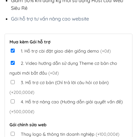
Giảm 50% khi đăng ký mới sử dụng Host của Web
Siêu Rẻ
Gói hỗ trợ tư vấn nâng cao website
Mua kèm Gói hỗ trợ
1. Hỗ trợ cài đặt giao diện giống demo
(+0₫)
2. Video hướng dẫn sử dụng Theme cơ bản cho
người mới bắt đầu
(+0₫)
3. Hỗ trợ cơ bản (Chỉ trả lời câu hỏi cơ bản)
(+200,000₫)
4. Hỗ trợ nâng cao (Hướng dẫn giải quyết vấn đề)
(+500,000₫)
Gói chỉnh sửa web
Thay logo & thông tin doanh nghiệp
(+100,000₫)