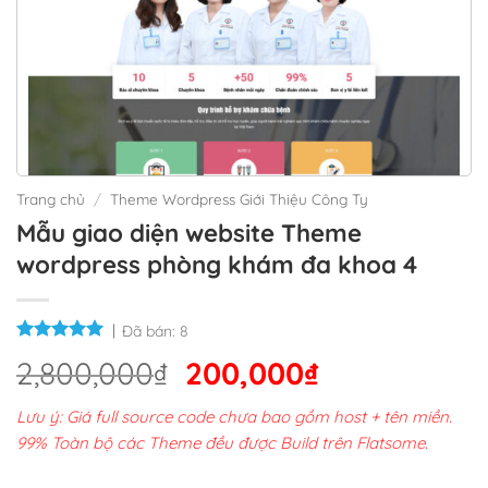
Trang chủ
/
Theme Wordpress Giới Thiệu Công Ty
Mẫu giao diện website Theme
wordpress phòng khám đa khoa 4
Đã bán:
8
Giá
Giá
2,800,000
₫
200,000
₫
gốc
hiện
Lưu ý: Giá full source code chưa bao gồm host + tên miền.
là:
tại
99% Toàn bộ các Theme đều được Build trên Flatsome.
2,800,000₫.
là: