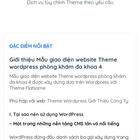
Dịch vụ tùy chỉnh Theme theo yêu cầu
Cài đặt SMTP Mail cho site Wordpress
(+100,000₫)
Thiết kế logo đơn giản để đăng web
(+300,000₫)
Chỉnh sửa site theo yêu cầu tuỳ chọn
(+2,000,000₫)
ĐẶC ĐIỂM NỔI BẬT
Mua thêm Host + Tên miền
Tên miền quốc tế .com .net .org (1 năm)
(+300,000₫)
Giới thiệu Mẫu giao diện website Theme
wordpress phòng khám đa khoa 4
Tên miền Việt Nam .vn (1 năm)
(+550,000₫)
Mẫu giao diện website Theme wordpress phòng khám
Hosting 2GB SSD (1 năm)
(+450,000₫)
đa khoa 4 được xây dựng dựa trên Wordpress với
Theme Flatsome
Hosting 3GB SSD (1 năm)
(+550,000₫)
Phù hợp với web:
Theme Wordpress Giới Thiệu Công Ty
Hosting 5GB SSD (1 năm)
(+650,000₫)
I. Tại sao nên sử dụng WordPress
Hosting 8GB SSD (1 năm)
(+950,000₫)
– Một trong những nền tảng CMS lớn và nổi tiếng
WordPress đứng đầu danh sách ba gói xây dựng trang