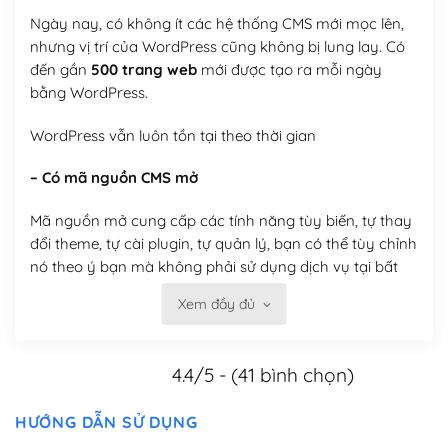
Ngày nay, có không ít các hệ thống CMS mới mọc lên,
nhưng vị trí của WordPress cũng không bị lung lay. Có
đến gần
500 trang web
mới được tạo ra mỗi ngày
bằng WordPress.
WordPress vẫn luôn tồn tại theo thời gian
– Có mã nguồn CMS mở
Mã nguồn mở cung cấp các tính năng tùy biến, tự thay
đổi theme, tự cài plugin, tự quản lý, bạn có thể tùy chỉnh
nó theo ý bạn mà không phải sử dụng dịch vụ tại bất
kỳ đơn vị nào.
Xem đầy đủ
Việc của bạn là đăng ký một tên miền và hosting để
chạy WordPress.
4.4/5 - (41 bình chọn)
Có thể tùy biến trên website WordPress
HƯỚNG DẪN SỬ DỤNG
– Thân thiện với công cụ tìm kiếm