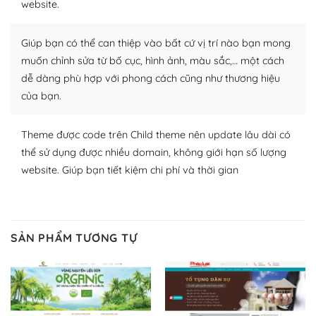
website.
Nhờ lượng người dùng đông đảo, thư viện themes và
plugin của WordPress rất phong phú. Bạn có thể thỏa
Giúp bạn có thể can thiệp vào bất cứ vị trí nào bạn mong
thích chọn lựa plugin và themes phù hợp cho mục đích
muốn chỉnh sửa từ bố cục, hình ảnh, màu sắc,… một cách
lập website của mình.
dễ dàng phù hợp với phong cách cũng như thương hiệu
của bạn.
WordPress đa dạng plugin và themes
– Dễ sử dụng
Theme được code trên Child theme nên update lâu dài có
thể sử dụng được nhiều domain, không giới hạn số lượng
Với mọi Hosting bất kỳ thì WordPress đều có thể dễ
website. Giúp bạn tiết kiệm chi phí và thời gian
dàng thiết lập vì thực tế nó đã cung cấp khoảng 60%
toàn bộ web.
Và bạn có toàn quyền tự do khi quyết định nơi lưu trữ
SẢN PHẨM TƯƠNG TỰ
trang web WordPress của bạn.
Dễ dàng lựa chọn Hosting cho website WordPress
– Bảo mật cực tốt