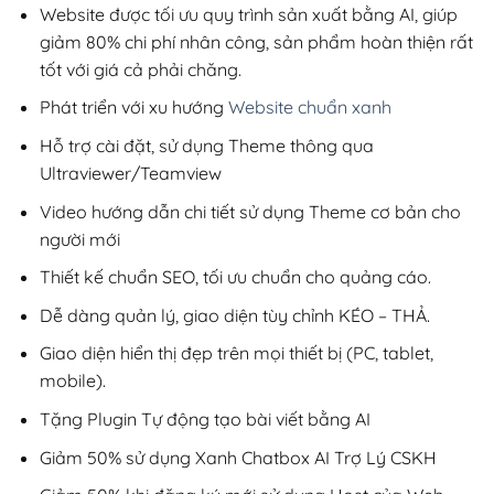
200,000₫.
Website được tối ưu quy trình sản xuất bằng AI, giúp
giảm 80% chi phí nhân công, sản phẩm hoàn thiện rất
tốt với giá cả phải chăng.
Phát triển với xu hướng
Website chuẩn xanh
Hỗ trợ cài đặt, sử dụng Theme thông qua
Ultraviewer/Teamview
Video hướng dẫn chi tiết sử dụng Theme cơ bản cho
người mới
Thiết kế chuẩn SEO, tối ưu chuẩn cho quảng cáo.
Dễ dàng quản lý, giao diện tùy chỉnh KÉO – THẢ.
Giao diện hiển thị đẹp trên mọi thiết bị (PC, tablet,
mobile).
Tặng Plugin Tự động tạo bài viết bằng AI
Giảm 50% sử dụng Xanh Chatbox AI Trợ Lý CSKH