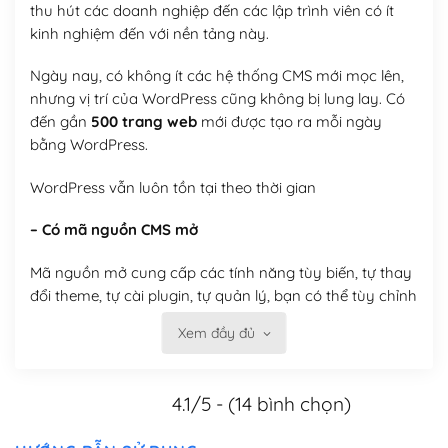
thu hút các doanh nghiệp đến các lập trình viên có ít
kinh nghiệm đến với nền tảng này.
Ngày nay, có không ít các hệ thống CMS mới mọc lên,
nhưng vị trí của WordPress cũng không bị lung lay. Có
đến gần
500 trang web
mới được tạo ra mỗi ngày
bằng WordPress.
WordPress vẫn luôn tồn tại theo thời gian
– Có mã nguồn CMS mở
Mã nguồn mở cung cấp các tính năng tùy biến, tự thay
đổi theme, tự cài plugin, tự quản lý, bạn có thể tùy chỉnh
nó theo ý bạn mà không phải sử dụng dịch vụ tại bất
Xem đầy đủ
kỳ đơn vị nào.
Việc của bạn là đăng ký một tên miền và hosting để
4.1/5 - (14 bình chọn)
chạy WordPress.