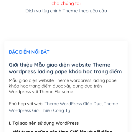
cho chúng tôi
(+150,000₫)
Dịch vụ tùy chỉnh Theme theo yêu cầu
Cài đặt SMTP Mail cho site Wordpress
(+100,000₫)
Thiết kế logo đơn giản để đăng web
(+300,000₫)
Chỉnh sửa site theo yêu cầu tuỳ chọn
(+2,000,000₫)
ĐẶC ĐIỂM NỔI BẬT
Mua thêm Host + Tên miền
Tên miền quốc tế .com .net .org (1 năm)
(+300,000₫)
Giới thiệu Mẫu giao diện website Theme
wordpress lading pape khóa học trang điểm
Tên miền Việt Nam .vn (1 năm)
(+550,000₫)
Mẫu giao diện website Theme wordpress lading pape
Hosting 2GB SSD (1 năm)
(+450,000₫)
khóa học trang điểm được xây dựng dựa trên
Wordpress với Theme Flatsome
Hosting 3GB SSD (1 năm)
(+550,000₫)
Phù hợp với web:
Theme WordPress Giáo Dục
,
Theme
Hosting 5GB SSD (1 năm)
(+650,000₫)
Wordpress Giới Thiệu Công Ty
Hosting 8GB SSD (1 năm)
(+950,000₫)
I. Tại sao nên sử dụng WordPress
– Một trong những nền tảng CMS lớn và nổi tiếng