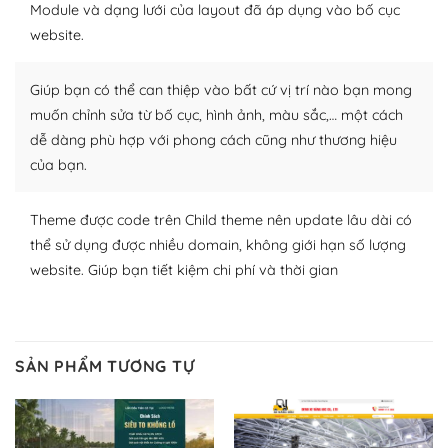
Module và dạng lưới của layout đã áp dụng vào bố cục
WordPress để tăng thêm các tính năng cần thiết. Có
website.
nhiều plugin trả phí hoặc miễn phí.
Nhờ lượng người dùng đông đảo, thư viện themes và
Giúp bạn có thể can thiệp vào bất cứ vị trí nào bạn mong
plugin của WordPress rất phong phú. Bạn có thể thỏa
muốn chỉnh sửa từ bố cục, hình ảnh, màu sắc,… một cách
thích chọn lựa plugin và themes phù hợp cho mục đích
dễ dàng phù hợp với phong cách cũng như thương hiệu
lập website của mình.
của bạn.
WordPress đa dạng plugin và themes
Theme được code trên Child theme nên update lâu dài có
– Dễ sử dụng
thể sử dụng được nhiều domain, không giới hạn số lượng
website. Giúp bạn tiết kiệm chi phí và thời gian
Với mọi Hosting bất kỳ thì WordPress đều có thể dễ
dàng thiết lập vì thực tế nó đã cung cấp khoảng 60%
toàn bộ web.
SẢN PHẨM TƯƠNG TỰ
Và bạn có toàn quyền tự do khi quyết định nơi lưu trữ
trang web WordPress của bạn.
Dễ dàng lựa chọn Hosting cho website WordPress