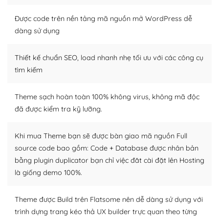
Nếu bạn có các kỹ thuật cơ bản với một theme được
thiết kế tốt, bạn có thể tự sửa đổi. Nếu không bạn có thể
Được code trên nền tảng mã nguồn mở WordPress dễ
tìm kiếm chúng trên Internet hoặc nhờ chuyên gia.
dàng sử dụng
Dễ dàng tùy chỉnh trên WordPress
Thiết kế chuẩn SEO, load nhanh nhẹ tối ưu với các công cụ
– Sở hữu một cộng đồng lớn, sẵn sàng hỗ trợ
tìm kiếm
WordPress là nơi lưu trữ cho một diễn đàn cộng đồng
Theme sạch hoàn toàn 100% không virus, không mã độc
khổng lồ được kiểm duyệt bởi các nhân viên và những
đã được kiểm tra kỹ lưỡng.
người cuồng tín WordPress.
Nếu bạn gặp khó khăn, bạn có thể lên mạng và tìm
Khi mua Theme bạn sẽ được bàn giao mã nguồn Full
kiếm những cộng đồng WordPress, họ sẽ giúp bạn trả
source code bao gồm: Code + Database được nhân bản
lời, giải đáp vấn đề của bạn.
bằng plugin duplicator bạn chỉ việc đăt cài đặt lên Hosting
là giống demo 100%.
Cộng đồng sử dụng WordPress sẵn sàng hỗ trợ bạn
– Đa dạng plugin và themes
Theme được Build trên Flatsome nên dễ dàng sử dụng với
trình dựng trang kéo thả UX builder trực quan theo từng
Plugin mở rộng là thành phần cài đặt thêm vào