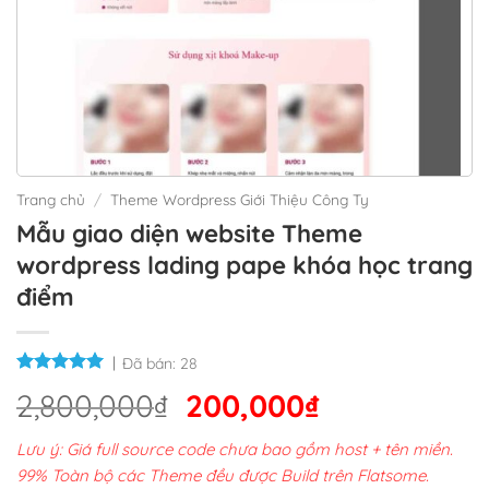
Trang chủ
/
Theme Wordpress Giới Thiệu Công Ty
Mẫu giao diện website Theme
wordpress lading pape khóa học trang
điểm
Đã bán:
28
Giá
Giá
2,800,000
₫
200,000
₫
gốc
hiện
Lưu ý: Giá full source code chưa bao gồm host + tên miền.
là:
tại
99% Toàn bộ các Theme đều được Build trên Flatsome.