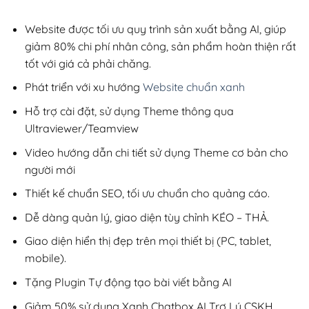
2,800,000₫.
là:
200,000₫.
Website được tối ưu quy trình sản xuất bằng AI, giúp
giảm 80% chi phí nhân công, sản phẩm hoàn thiện rất
tốt với giá cả phải chăng.
Phát triển với xu hướng
Website chuẩn xanh
Hỗ trợ cài đặt, sử dụng Theme thông qua
Ultraviewer/Teamview
Video hướng dẫn chi tiết sử dụng Theme cơ bản cho
người mới
Thiết kế chuẩn SEO, tối ưu chuẩn cho quảng cáo.
Dễ dàng quản lý, giao diện tùy chỉnh KÉO – THẢ.
Giao diện hiển thị đẹp trên mọi thiết bị (PC, tablet,
mobile).
Tặng Plugin Tự động tạo bài viết bằng AI
Giảm 50% sử dụng Xanh Chatbox AI Trợ Lý CSKH