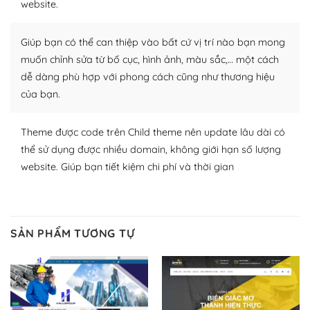
website.
Nhờ lượng người dùng đông đảo, thư viện themes và
plugin của WordPress rất phong phú. Bạn có thể thỏa
Giúp bạn có thể can thiệp vào bất cứ vị trí nào bạn mong
thích chọn lựa plugin và themes phù hợp cho mục đích
muốn chỉnh sửa từ bố cục, hình ảnh, màu sắc,… một cách
lập website của mình.
dễ dàng phù hợp với phong cách cũng như thương hiệu
của bạn.
WordPress đa dạng plugin và themes
– Dễ sử dụng
Theme được code trên Child theme nên update lâu dài có
thể sử dụng được nhiều domain, không giới hạn số lượng
Với mọi Hosting bất kỳ thì WordPress đều có thể dễ
website. Giúp bạn tiết kiệm chi phí và thời gian
dàng thiết lập vì thực tế nó đã cung cấp khoảng 60%
toàn bộ web.
Và bạn có toàn quyền tự do khi quyết định nơi lưu trữ
SẢN PHẨM TƯƠNG TỰ
trang web WordPress của bạn.
Dễ dàng lựa chọn Hosting cho website WordPress
– Bảo mật cực tốt