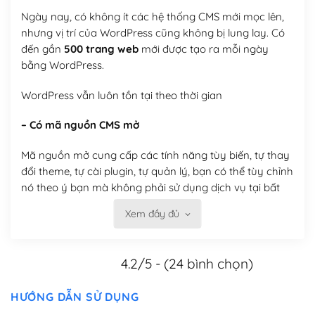
Ngày nay, có không ít các hệ thống CMS mới mọc lên,
nhưng vị trí của WordPress cũng không bị lung lay. Có
đến gần
500 trang web
mới được tạo ra mỗi ngày
bằng WordPress.
WordPress vẫn luôn tồn tại theo thời gian
– Có mã nguồn CMS mở
Mã nguồn mở cung cấp các tính năng tùy biến, tự thay
đổi theme, tự cài plugin, tự quản lý, bạn có thể tùy chỉnh
nó theo ý bạn mà không phải sử dụng dịch vụ tại bất
kỳ đơn vị nào.
Xem đầy đủ
Việc của bạn là đăng ký một tên miền và hosting để
chạy WordPress.
4.2/5 - (24 bình chọn)
Có thể tùy biến trên website WordPress
HƯỚNG DẪN SỬ DỤNG
– Thân thiện với công cụ tìm kiếm