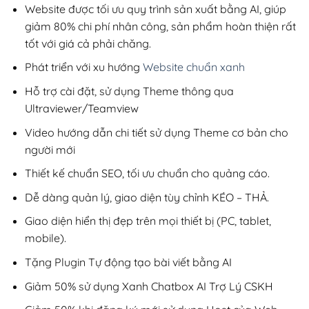
200,000₫.
Website được tối ưu quy trình sản xuất bằng AI, giúp
giảm 80% chi phí nhân công, sản phẩm hoàn thiện rất
tốt với giá cả phải chăng.
Phát triển với xu hướng
Website chuẩn xanh
Hỗ trợ cài đặt, sử dụng Theme thông qua
Ultraviewer/Teamview
Video hướng dẫn chi tiết sử dụng Theme cơ bản cho
người mới
Thiết kế chuẩn SEO, tối ưu chuẩn cho quảng cáo.
Dễ dàng quản lý, giao diện tùy chỉnh KÉO – THẢ.
Giao diện hiển thị đẹp trên mọi thiết bị (PC, tablet,
mobile).
Tặng Plugin Tự động tạo bài viết bằng AI
Giảm 50% sử dụng Xanh Chatbox AI Trợ Lý CSKH