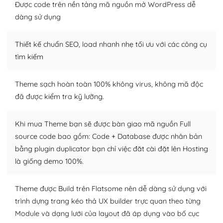
tìm kiếm chúng trên Internet hoặc nhờ chuyên gia.
Được code trên nền tảng mã nguồn mở WordPress dễ
dàng sử dụng
Dễ dàng tùy chỉnh trên WordPress
Thiết kế chuẩn SEO, load nhanh nhẹ tối ưu với các công cụ
– Sở hữu một cộng đồng lớn, sẵn sàng hỗ trợ
tìm kiếm
WordPress là nơi lưu trữ cho một diễn đàn cộng đồng
khổng lồ được kiểm duyệt bởi các nhân viên và những
Theme sạch hoàn toàn 100% không virus, không mã độc
người cuồng tín WordPress.
đã được kiểm tra kỹ lưỡng.
Nếu bạn gặp khó khăn, bạn có thể lên mạng và tìm
kiếm những cộng đồng WordPress, họ sẽ giúp bạn trả
Khi mua Theme bạn sẽ được bàn giao mã nguồn Full
lời, giải đáp vấn đề của bạn.
source code bao gồm: Code + Database được nhân bản
bằng plugin duplicator bạn chỉ việc đăt cài đặt lên Hosting
Cộng đồng sử dụng WordPress sẵn sàng hỗ trợ bạn
là giống demo 100%.
– Đa dạng plugin và themes
Theme được Build trên Flatsome nên dễ dàng sử dụng với
Plugin mở rộng là thành phần cài đặt thêm vào
trình dựng trang kéo thả UX builder trực quan theo từng
WordPress để tăng thêm các tính năng cần thiết. Có
Module và dạng lưới của layout đã áp dụng vào bố cục
nhiều plugin trả phí hoặc miễn phí.