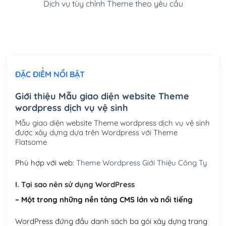
Dịch vụ tùy chỉnh Theme theo yêu cầu
Cài đặt SMTP Mail cho site Wordpress
(+100,000₫)
Thiết kế logo đơn giản để đăng web
(+300,000₫)
Chỉnh sửa site theo yêu cầu tuỳ chọn
(+2,000,000₫)
ĐẶC ĐIỂM NỔI BẬT
Mua thêm Host + Tên miền
Tên miền quốc tế .com .net .org (1 năm)
(+300,000₫)
Giới thiệu Mẫu giao diện website Theme
wordpress dịch vụ vệ sinh
Tên miền Việt Nam .vn (1 năm)
(+550,000₫)
Mẫu giao diện website Theme wordpress dịch vụ vệ sinh
Hosting 2GB SSD (1 năm)
(+450,000₫)
được xây dựng dựa trên Wordpress với Theme
Flatsome
Hosting 3GB SSD (1 năm)
(+550,000₫)
Phù hợp với web:
Theme Wordpress Giới Thiệu Công Ty
Hosting 5GB SSD (1 năm)
(+650,000₫)
I. Tại sao nên sử dụng WordPress
Hosting 8GB SSD (1 năm)
(+950,000₫)
– Một trong những nền tảng CMS lớn và nổi tiếng
WordPress đứng đầu danh sách ba gói xây dựng trang