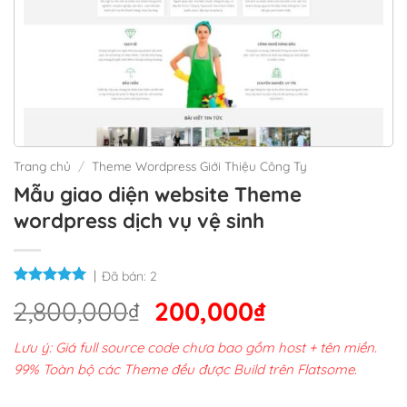
Trang chủ
/
Theme Wordpress Giới Thiệu Công Ty
Mẫu giao diện website Theme
wordpress dịch vụ vệ sinh
Đã bán:
2
Giá
Giá
2,800,000
₫
200,000
₫
gốc
hiện
Lưu ý: Giá full source code chưa bao gồm host + tên miền.
là:
tại
99% Toàn bộ các Theme đều được Build trên Flatsome.
2,800,000₫.
là: