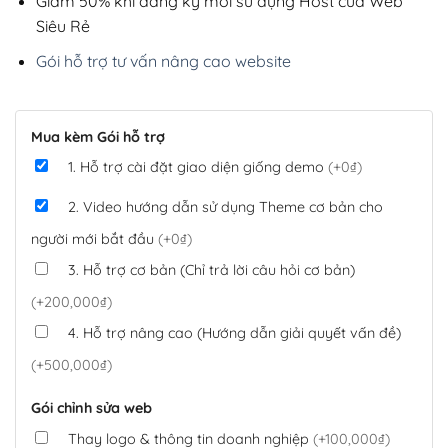
Giảm 50% khi đăng ký mới sử dụng Host của Web
Siêu Rẻ
Gói hỗ trợ tư vấn nâng cao website
Mua kèm Gói hỗ trợ
1. Hỗ trợ cài đặt giao diện giống demo
(+0₫)
2. Video hướng dẫn sử dụng Theme cơ bản cho
người mới bắt đầu
(+0₫)
3. Hỗ trợ cơ bản (Chỉ trả lời câu hỏi cơ bản)
(+200,000₫)
4. Hỗ trợ nâng cao (Hướng dẫn giải quyết vấn đề)
(+500,000₫)
Gói chỉnh sửa web
Thay logo & thông tin doanh nghiệp
(+100,000₫)