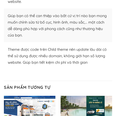
website.
Nhờ lượng người dùng đông đảo, thư viện themes và
plugin của WordPress rất phong phú. Bạn có thể thỏa
Giúp bạn có thể can thiệp vào bất cứ vị trí nào bạn mong
thích chọn lựa plugin và themes phù hợp cho mục đích
muốn chỉnh sửa từ bố cục, hình ảnh, màu sắc,… một cách
lập website của mình.
dễ dàng phù hợp với phong cách cũng như thương hiệu
của bạn.
WordPress đa dạng plugin và themes
– Dễ sử dụng
Theme được code trên Child theme nên update lâu dài có
thể sử dụng được nhiều domain, không giới hạn số lượng
Với mọi Hosting bất kỳ thì WordPress đều có thể dễ
website. Giúp bạn tiết kiệm chi phí và thời gian
dàng thiết lập vì thực tế nó đã cung cấp khoảng 60%
toàn bộ web.
Và bạn có toàn quyền tự do khi quyết định nơi lưu trữ
SẢN PHẨM TƯƠNG TỰ
trang web WordPress của bạn.
Dễ dàng lựa chọn Hosting cho website WordPress
– Bảo mật cực tốt