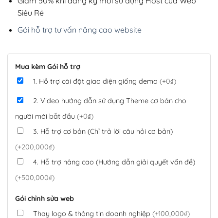
Giảm 50% khi đăng ký mới sử dụng Host của Web
Siêu Rẻ
Gói hỗ trợ tư vấn nâng cao website
Mua kèm Gói hỗ trợ
1. Hỗ trợ cài đặt giao diện giống demo
(+0₫)
2. Video hướng dẫn sử dụng Theme cơ bản cho
người mới bắt đầu
(+0₫)
3. Hỗ trợ cơ bản (Chỉ trả lời câu hỏi cơ bản)
(+200,000₫)
4. Hỗ trợ nâng cao (Hướng dẫn giải quyết vấn đề)
(+500,000₫)
Gói chỉnh sửa web
Thay logo & thông tin doanh nghiệp
(+100,000₫)