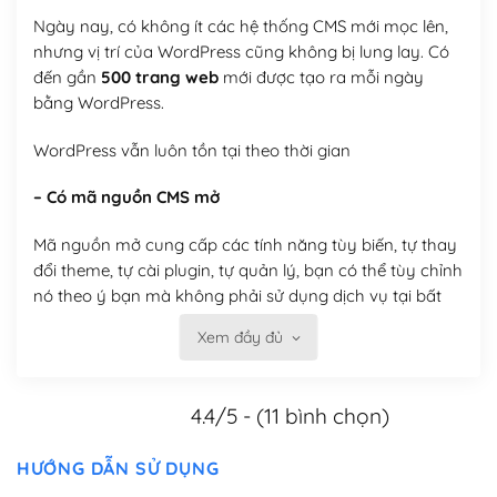
Ngày nay, có không ít các hệ thống CMS mới mọc lên,
nhưng vị trí của WordPress cũng không bị lung lay. Có
đến gần
500 trang web
mới được tạo ra mỗi ngày
bằng WordPress.
WordPress vẫn luôn tồn tại theo thời gian
– Có mã nguồn CMS mở
Mã nguồn mở cung cấp các tính năng tùy biến, tự thay
đổi theme, tự cài plugin, tự quản lý, bạn có thể tùy chỉnh
nó theo ý bạn mà không phải sử dụng dịch vụ tại bất
kỳ đơn vị nào.
Xem đầy đủ
Việc của bạn là đăng ký một tên miền và hosting để
chạy WordPress.
4.4/5 - (11 bình chọn)
Có thể tùy biến trên website WordPress
HƯỚNG DẪN SỬ DỤNG
– Thân thiện với công cụ tìm kiếm