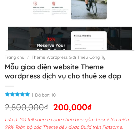
Trang chủ
/
Theme Wordpress Giới Thiệu Công Ty
Mẫu giao diện website Theme
wordpress dịch vụ cho thuê xe đạp
Đã bán:
10
Giá
Giá
2,800,000
₫
200,000
₫
gốc
hiện
Lưu ý: Giá full source code chưa bao gồm host + tên miền.
là:
tại
99% Toàn bộ các Theme đều được Build trên Flatsome.
2,800,000₫.
là: