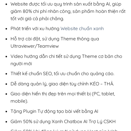
200,000₫.
Website được tối ưu quy trình sản xuất bằng AI, giúp
giảm 80% chi phí nhân công, sản phẩm hoàn thiện rất
tốt với giá cả phải chăng.
Phát triển với xu hướng
Website chuẩn xanh
Hỗ trợ cài đặt, sử dụng Theme thông qua
Ultraviewer/Teamview
Video hướng dẫn chi tiết sử dụng Theme cơ bản cho
người mới
Thiết kế chuẩn SEO, tối ưu chuẩn cho quảng cáo.
Dễ dàng quản lý, giao diện tùy chỉnh KÉO – THẢ.
Giao diện hiển thị đẹp trên mọi thiết bị (PC, tablet,
mobile).
Tặng Plugin Tự động tạo bài viết bằng AI
Giảm 50% sử dụng Xanh Chatbox AI Trợ Lý CSKH