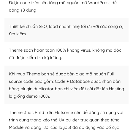
tìm kiếm chúng trên Internet hoặc nhờ chuyên gia.
Được code trên nền tảng mã nguồn mở WordPress dễ
dàng sử dụng
Dễ dàng tùy chỉnh trên WordPress
Thiết kế chuẩn SEO, load nhanh nhẹ tối ưu với các công cụ
– Sở hữu một cộng đồng lớn, sẵn sàng hỗ trợ
tìm kiếm
WordPress là nơi lưu trữ cho một diễn đàn cộng đồng
khổng lồ được kiểm duyệt bởi các nhân viên và những
Theme sạch hoàn toàn 100% không virus, không mã độc
người cuồng tín WordPress.
đã được kiểm tra kỹ lưỡng.
Nếu bạn gặp khó khăn, bạn có thể lên mạng và tìm
kiếm những cộng đồng WordPress, họ sẽ giúp bạn trả
Khi mua Theme bạn sẽ được bàn giao mã nguồn Full
lời, giải đáp vấn đề của bạn.
source code bao gồm: Code + Database được nhân bản
bằng plugin duplicator bạn chỉ việc đăt cài đặt lên Hosting
Cộng đồng sử dụng WordPress sẵn sàng hỗ trợ bạn
là giống demo 100%.
– Đa dạng plugin và themes
Theme được Build trên Flatsome nên dễ dàng sử dụng với
Plugin mở rộng là thành phần cài đặt thêm vào
trình dựng trang kéo thả UX builder trực quan theo từng
WordPress để tăng thêm các tính năng cần thiết. Có
Module và dạng lưới của layout đã áp dụng vào bố cục
nhiều plugin trả phí hoặc miễn phí.