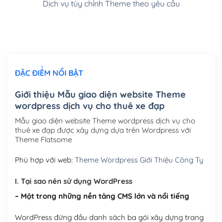
Dịch vụ tùy chỉnh Theme theo yêu cầu
Cài đặt SMTP Mail cho site Wordpress
(+100,000₫)
Thiết kế logo đơn giản để đăng web
(+300,000₫)
Chỉnh sửa site theo yêu cầu tuỳ chọn
(+2,000,000₫)
ĐẶC ĐIỂM NỔI BẬT
Mua thêm Host + Tên miền
Tên miền quốc tế .com .net .org (1 năm)
(+300,000₫)
Giới thiệu Mẫu giao diện website Theme
wordpress dịch vụ cho thuê xe đạp
Tên miền Việt Nam .vn (1 năm)
(+550,000₫)
Mẫu giao diện website Theme wordpress dịch vụ cho
Hosting 2GB SSD (1 năm)
(+450,000₫)
thuê xe đạp được xây dựng dựa trên Wordpress với
Theme Flatsome
Hosting 3GB SSD (1 năm)
(+550,000₫)
Phù hợp với web:
Theme Wordpress Giới Thiệu Công Ty
Hosting 5GB SSD (1 năm)
(+650,000₫)
I. Tại sao nên sử dụng WordPress
Hosting 8GB SSD (1 năm)
(+950,000₫)
– Một trong những nền tảng CMS lớn và nổi tiếng
WordPress đứng đầu danh sách ba gói xây dựng trang