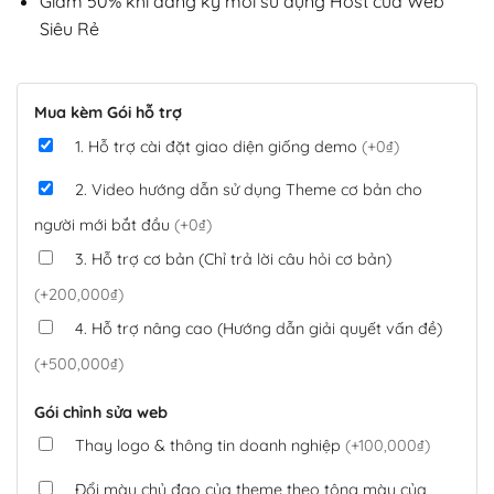
Giảm 50% khi đăng ký mới sử dụng Host của Web
Siêu Rẻ
Mua kèm Gói hỗ trợ
1. Hỗ trợ cài đặt giao diện giống demo
(+0₫)
2. Video hướng dẫn sử dụng Theme cơ bản cho
người mới bắt đầu
(+0₫)
3. Hỗ trợ cơ bản (Chỉ trả lời câu hỏi cơ bản)
(+200,000₫)
4. Hỗ trợ nâng cao (Hướng dẫn giải quyết vấn đề)
(+500,000₫)
Gói chỉnh sửa web
Thay logo & thông tin doanh nghiệp
(+100,000₫)
Đổi màu chủ đạo của theme theo tông màu của