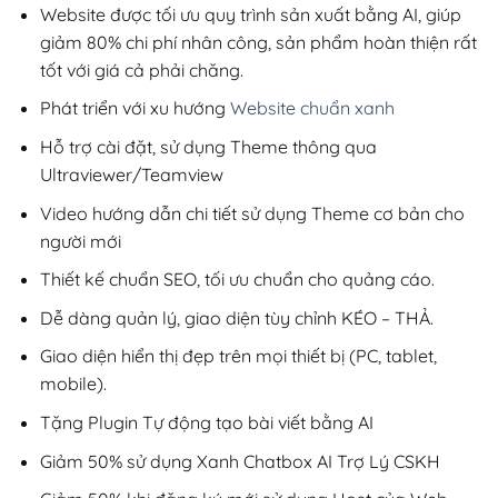
200,000₫.
Website được tối ưu quy trình sản xuất bằng AI, giúp
giảm 80% chi phí nhân công, sản phẩm hoàn thiện rất
tốt với giá cả phải chăng.
Phát triển với xu hướng
Website chuẩn xanh
Hỗ trợ cài đặt, sử dụng Theme thông qua
Ultraviewer/Teamview
Video hướng dẫn chi tiết sử dụng Theme cơ bản cho
người mới
Thiết kế chuẩn SEO, tối ưu chuẩn cho quảng cáo.
Dễ dàng quản lý, giao diện tùy chỉnh KÉO – THẢ.
Giao diện hiển thị đẹp trên mọi thiết bị (PC, tablet,
mobile).
Tặng Plugin Tự động tạo bài viết bằng AI
Giảm 50% sử dụng Xanh Chatbox AI Trợ Lý CSKH