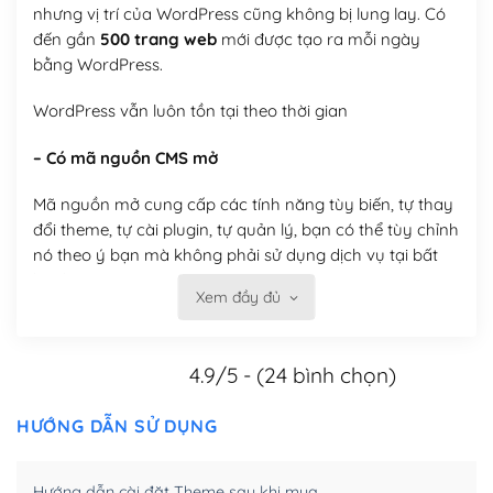
nhưng vị trí của WordPress cũng không bị lung lay. Có
đến gần
500 trang web
mới được tạo ra mỗi ngày
bằng WordPress.
WordPress vẫn luôn tồn tại theo thời gian
– Có mã nguồn CMS mở
Mã nguồn mở cung cấp các tính năng tùy biến, tự thay
đổi theme, tự cài plugin, tự quản lý, bạn có thể tùy chỉnh
nó theo ý bạn mà không phải sử dụng dịch vụ tại bất
kỳ đơn vị nào.
Xem đầy đủ
Việc của bạn là đăng ký một tên miền và hosting để
chạy WordPress.
4.9/5 - (24 bình chọn)
Có thể tùy biến trên website WordPress
HƯỚNG DẪN SỬ DỤNG
– Thân thiện với công cụ tìm kiếm
WordPress được thiết kế để thân thiện với SEO vì
Hướng dẫn cài đặt Theme sau khi mua