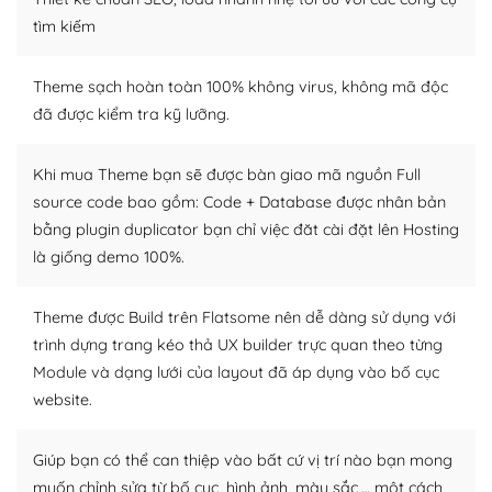
Dễ dàng tùy chỉnh trên WordPress
tìm kiếm
– Sở hữu một cộng đồng lớn, sẵn sàng hỗ trợ
Theme sạch hoàn toàn 100% không virus, không mã độc
WordPress là nơi lưu trữ cho một diễn đàn cộng đồng
đã được kiểm tra kỹ lưỡng.
khổng lồ được kiểm duyệt bởi các nhân viên và những
người cuồng tín WordPress.
Khi mua Theme bạn sẽ được bàn giao mã nguồn Full
source code bao gồm: Code + Database được nhân bản
Nếu bạn gặp khó khăn, bạn có thể lên mạng và tìm
bằng plugin duplicator bạn chỉ việc đăt cài đặt lên Hosting
kiếm những cộng đồng WordPress, họ sẽ giúp bạn trả
lời, giải đáp vấn đề của bạn.
là giống demo 100%.
Cộng đồng sử dụng WordPress sẵn sàng hỗ trợ bạn
Theme được Build trên Flatsome nên dễ dàng sử dụng với
trình dựng trang kéo thả UX builder trực quan theo từng
– Đa dạng plugin và themes
Module và dạng lưới của layout đã áp dụng vào bố cục
Plugin mở rộng là thành phần cài đặt thêm vào
website.
WordPress để tăng thêm các tính năng cần thiết. Có
nhiều plugin trả phí hoặc miễn phí.
Giúp bạn có thể can thiệp vào bất cứ vị trí nào bạn mong
muốn chỉnh sửa từ bố cục, hình ảnh, màu sắc,… một cách