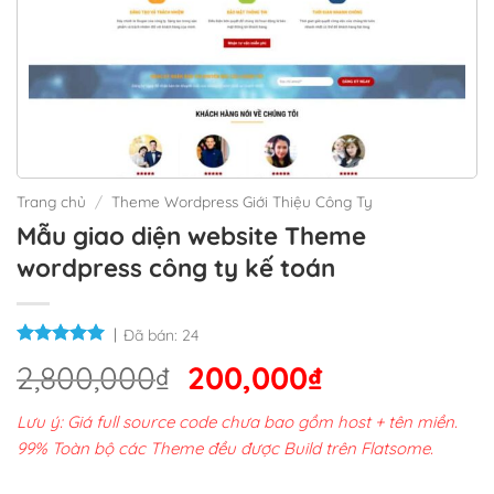
Trang chủ
/
Theme Wordpress Giới Thiệu Công Ty
Mẫu giao diện website Theme
wordpress công ty kế toán
Đã bán:
24
Giá
Giá
2,800,000
₫
200,000
₫
gốc
hiện
Lưu ý: Giá full source code chưa bao gồm host + tên miền.
là:
tại
99% Toàn bộ các Theme đều được Build trên Flatsome.
2,800,000₫.
là: