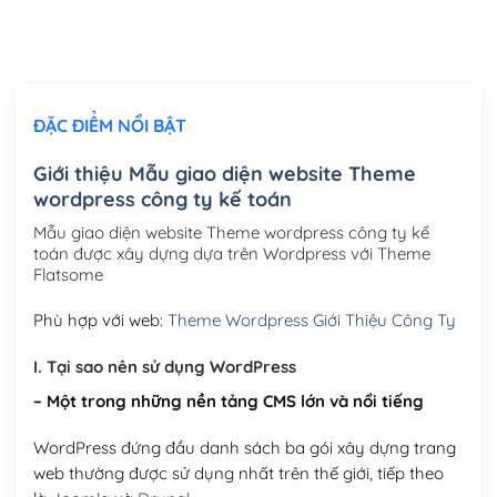
Thiết kế logo đơn giản để đăng web
(+300,000₫)
Chỉnh sửa site theo yêu cầu tuỳ chọn
(+2,000,000₫)
ĐẶC ĐIỂM NỔI BẬT
Mua thêm Host + Tên miền
Tên miền quốc tế .com .net .org (1 năm)
(+300,000₫)
Giới thiệu Mẫu giao diện website Theme
wordpress công ty kế toán
Tên miền Việt Nam .vn (1 năm)
(+550,000₫)
Mẫu giao diện website Theme wordpress công ty kế
Hosting 2GB SSD (1 năm)
(+450,000₫)
toán được xây dựng dựa trên Wordpress với Theme
Flatsome
Hosting 3GB SSD (1 năm)
(+550,000₫)
Phù hợp với web:
Theme Wordpress Giới Thiệu Công Ty
Hosting 5GB SSD (1 năm)
(+650,000₫)
I. Tại sao nên sử dụng WordPress
Hosting 8GB SSD (1 năm)
(+950,000₫)
– Một trong những nền tảng CMS lớn và nổi tiếng
WordPress đứng đầu danh sách ba gói xây dựng trang
web thường được sử dụng nhất trên thế giới, tiếp theo