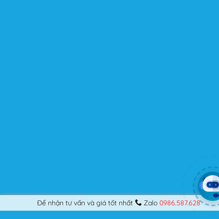
Tốc độ tải trang tối ưu
Việc không có quá nhiều dòng Code phức tạp và được
tối ưu tốt giúp cho Flatsome được xếp vào nhóm những
Theme WordPress nhanh nhất trên thị trường vào thời
điểm hiện tại.
Vừa đẹp lại còn nhanh đã thu hút rất nhiều lượng khách
hàng từ Theme phổ biến này.
Thiết kế thường xuyên để tương thích với phiên bản
WordPress mới nhất
Một trong những lí do Theme Flatsome được đánh giá
cao ở thời điểm hiện tại là bởi thiết kế độc đáo, được tập
trung tối ưu để nâng cao trải nghiệm của người dùng.
Flatsome là gì mà có thể đáp ứng mọi nhu cầu của
người dùng? Nếu bạn là một Designer mới bắt đầu thiết
kế những Website đầu tiên, hay đã là một lập trình viên