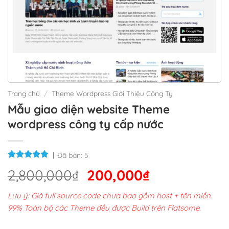
Trang chủ
/
Theme Wordpress Giới Thiệu Công Ty
Mẫu giao diện website Theme
wordpress công ty cấp nước
Đã bán:
5
Giá
Giá
2,800,000
₫
200,000
₫
gốc
hiện
Lưu ý: Giá full source code chưa bao gồm host + tên miền.
là:
tại
99% Toàn bộ các Theme đều được Build trên Flatsome.
2,800,000₫.
là: