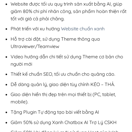
200,000₫.
Website được tối ưu quy trình sản xuất bằng AI, giúp
giảm 80% chi phí nhân công, sản phẩm hoàn thiện rất
tốt với giá cả phải chăng.
Phát triển với xu hướng
Website chuẩn xanh
Hỗ trợ cài đặt, sử dụng Theme thông qua
Ultraviewer/Teamview
Video hướng dẫn chi tiết sử dụng Theme cơ bản cho
người mới
Thiết kế chuẩn SEO, tối ưu chuẩn cho quảng cáo.
Dễ dàng quản lý, giao diện tùy chỉnh KÉO – THẢ.
Giao diện hiển thị đẹp trên mọi thiết bị (PC, tablet,
mobile).
Tặng Plugin Tự động tạo bài viết bằng AI
Giảm 50% sử dụng Xanh Chatbox AI Trợ Lý CSKH