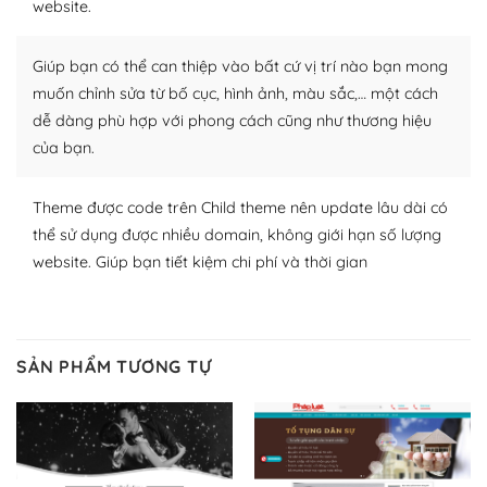
website.
Nhờ lượng người dùng đông đảo, thư viện themes và
plugin của WordPress rất phong phú. Bạn có thể thỏa
Giúp bạn có thể can thiệp vào bất cứ vị trí nào bạn mong
thích chọn lựa plugin và themes phù hợp cho mục đích
muốn chỉnh sửa từ bố cục, hình ảnh, màu sắc,… một cách
lập website của mình.
dễ dàng phù hợp với phong cách cũng như thương hiệu
của bạn.
WordPress đa dạng plugin và themes
– Dễ sử dụng
Theme được code trên Child theme nên update lâu dài có
thể sử dụng được nhiều domain, không giới hạn số lượng
Với mọi Hosting bất kỳ thì WordPress đều có thể dễ
website. Giúp bạn tiết kiệm chi phí và thời gian
dàng thiết lập vì thực tế nó đã cung cấp khoảng 60%
toàn bộ web.
Và bạn có toàn quyền tự do khi quyết định nơi lưu trữ
SẢN PHẨM TƯƠNG TỰ
trang web WordPress của bạn.
Dễ dàng lựa chọn Hosting cho website WordPress
– Bảo mật cực tốt