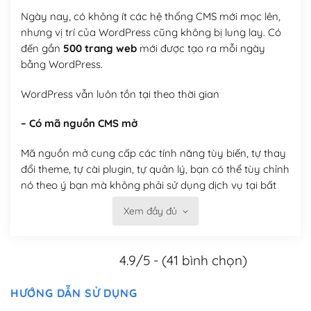
Ngày nay, có không ít các hệ thống CMS mới mọc lên,
nhưng vị trí của WordPress cũng không bị lung lay. Có
đến gần
500 trang web
mới được tạo ra mỗi ngày
bằng WordPress.
WordPress vẫn luôn tồn tại theo thời gian
– Có mã nguồn CMS mở
Mã nguồn mở cung cấp các tính năng tùy biến, tự thay
đổi theme, tự cài plugin, tự quản lý, bạn có thể tùy chỉnh
nó theo ý bạn mà không phải sử dụng dịch vụ tại bất
kỳ đơn vị nào.
Xem đầy đủ
Việc của bạn là đăng ký một tên miền và hosting để
chạy WordPress.
4.9/5 - (41 bình chọn)
Có thể tùy biến trên website WordPress
HƯỚNG DẪN SỬ DỤNG
– Thân thiện với công cụ tìm kiếm