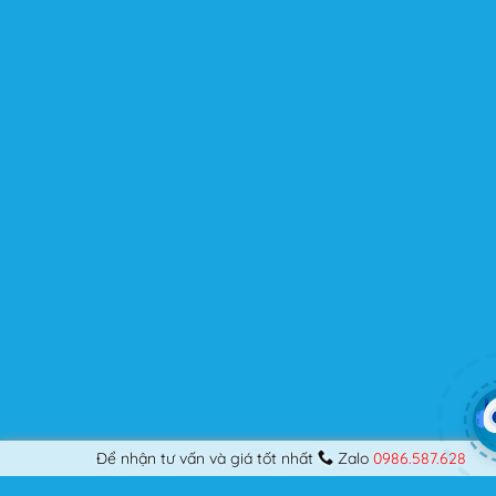
kế những Website đầu tiên, hay đã là một lập trình viên
chuyên nghiệp, nó vẫn thỏa mãn bạn dù là một người
khó tính.
Được cập nhật liên tục
Flatsome là sản phẩm bán chạy nhất của UX-Themes.
Vì thế, nó luôn được đầu tư và ưu ái cập nhật các tính
năng mới nhất, tốt nhất.
Flatsome còn hỗ trợ hơn 12 ngôn ngữ khác nhau, do đó
bạn có thể dịch Website ra hầu hết mọi ngôn ngữ mà
bạn muốn.