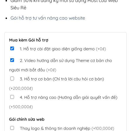
Giảm 50% khi đăng ký mới sử dụng Host của Web
Siêu Rẻ
Gói hỗ trợ tư vấn nâng cao website
Mua kèm Gói hỗ trợ
1. Hỗ trợ cài đặt giao diện giống demo
(+0₫)
2. Video hướng dẫn sử dụng Theme cơ bản cho
người mới bắt đầu
(+0₫)
3. Hỗ trợ cơ bản (Chỉ trả lời câu hỏi cơ bản)
(+200,000₫)
4. Hỗ trợ nâng cao (Hướng dẫn giải quyết vấn đề)
(+500,000₫)
Gói chỉnh sửa web
Thay logo & thông tin doanh nghiệp
(+100,000₫)