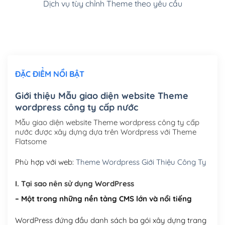
Dịch vụ tùy chỉnh Theme theo yêu cầu
Cài đặt SMTP Mail cho site Wordpress
(+100,000₫)
Thiết kế logo đơn giản để đăng web
(+300,000₫)
Chỉnh sửa site theo yêu cầu tuỳ chọn
(+2,000,000₫)
ĐẶC ĐIỂM NỔI BẬT
Mua thêm Host + Tên miền
Tên miền quốc tế .com .net .org (1 năm)
(+300,000₫)
Giới thiệu Mẫu giao diện website Theme
wordpress công ty cấp nước
Tên miền Việt Nam .vn (1 năm)
(+550,000₫)
Mẫu giao diện website Theme wordpress công ty cấp
Hosting 2GB SSD (1 năm)
(+450,000₫)
nước được xây dựng dựa trên Wordpress với Theme
Flatsome
Hosting 3GB SSD (1 năm)
(+550,000₫)
Phù hợp với web:
Theme Wordpress Giới Thiệu Công Ty
Hosting 5GB SSD (1 năm)
(+650,000₫)
I. Tại sao nên sử dụng WordPress
Hosting 8GB SSD (1 năm)
(+950,000₫)
– Một trong những nền tảng CMS lớn và nổi tiếng
WordPress đứng đầu danh sách ba gói xây dựng trang