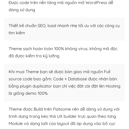
tìm kiếm chúng trên Internet hoặc nhờ chuyên gia.
Được code trên nền tảng mã nguồn mở WordPress dễ
dàng sử dụng
Dễ dàng tùy chỉnh trên WordPress
Thiết kế chuẩn SEO, load nhanh nhẹ tối ưu với các công cụ
– Sở hữu một cộng đồng lớn, sẵn sàng hỗ trợ
tìm kiếm
WordPress là nơi lưu trữ cho một diễn đàn cộng đồng
khổng lồ được kiểm duyệt bởi các nhân viên và những
Theme sạch hoàn toàn 100% không virus, không mã độc
người cuồng tín WordPress.
đã được kiểm tra kỹ lưỡng.
Nếu bạn gặp khó khăn, bạn có thể lên mạng và tìm
kiếm những cộng đồng WordPress, họ sẽ giúp bạn trả
Khi mua Theme bạn sẽ được bàn giao mã nguồn Full
lời, giải đáp vấn đề của bạn.
source code bao gồm: Code + Database được nhân bản
bằng plugin duplicator bạn chỉ việc đăt cài đặt lên Hosting
Cộng đồng sử dụng WordPress sẵn sàng hỗ trợ bạn
là giống demo 100%.
– Đa dạng plugin và themes
Theme được Build trên Flatsome nên dễ dàng sử dụng với
Plugin mở rộng là thành phần cài đặt thêm vào
trình dựng trang kéo thả UX builder trực quan theo từng
WordPress để tăng thêm các tính năng cần thiết. Có
Module và dạng lưới của layout đã áp dụng vào bố cục
nhiều plugin trả phí hoặc miễn phí.