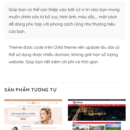
Nhờ lượng người dùng đông đảo, thư viện themes và
Giúp bạn có thể can thiệp vào bất cứ vị trí nào bạn mong
plugin của WordPress rất phong phú. Bạn có thể thỏa
muốn chỉnh sửa từ bố cục, hình ảnh, màu sắc,… một cách
thích chọn lựa plugin và themes phù hợp cho mục đích
dễ dàng phù hợp với phong cách cũng như thương hiệu
lập website của mình.
của bạn.
WordPress đa dạng plugin và themes
Theme được code trên Child theme nên update lâu dài có
– Dễ sử dụng
thể sử dụng được nhiều domain, không giới hạn số lượng
website. Giúp bạn tiết kiệm chi phí và thời gian
Với mọi Hosting bất kỳ thì WordPress đều có thể dễ
dàng thiết lập vì thực tế nó đã cung cấp khoảng 60%
toàn bộ web.
SẢN PHẨM TƯƠNG TỰ
Và bạn có toàn quyền tự do khi quyết định nơi lưu trữ
trang web WordPress của bạn.
Dễ dàng lựa chọn Hosting cho website WordPress
– Bảo mật cực tốt