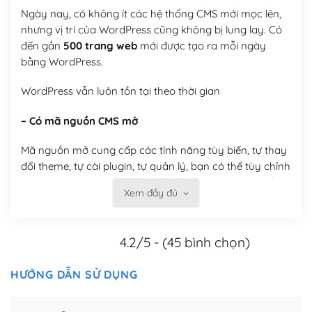
Ngày nay, có không ít các hệ thống CMS mới mọc lên,
nhưng vị trí của WordPress cũng không bị lung lay. Có
đến gần
500 trang web
mới được tạo ra mỗi ngày
bằng WordPress.
WordPress vẫn luôn tồn tại theo thời gian
– Có mã nguồn CMS mở
Mã nguồn mở cung cấp các tính năng tùy biến, tự thay
đổi theme, tự cài plugin, tự quản lý, bạn có thể tùy chỉnh
nó theo ý bạn mà không phải sử dụng dịch vụ tại bất
Xem đầy đủ
kỳ đơn vị nào.
Việc của bạn là đăng ký một tên miền và hosting để
4.2/5 - (45 bình chọn)
chạy WordPress.
Có thể tùy biến trên website WordPress
HƯỚNG DẪN SỬ DỤNG
– Thân thiện với công cụ tìm kiếm