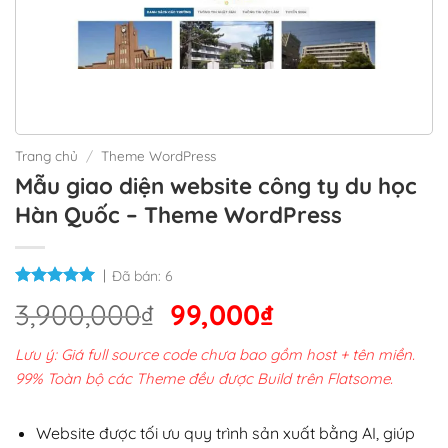
Trang chủ
/
Theme WordPress
Mẫu giao diện website công ty du học
Hàn Quốc – Theme WordPress
Đã bán:
6
Giá
Giá
3,900,000
₫
99,000
₫
gốc
hiện
Lưu ý: Giá full source code chưa bao gồm host + tên miền.
là:
tại
99% Toàn bộ các Theme đều được Build trên Flatsome.
3,900,000₫.
là:
99,000₫.
Website được tối ưu quy trình sản xuất bằng AI, giúp