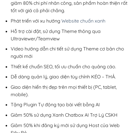
giảm 80% chi phí nhân công, sản phẩm hoàn thiện rất
tốt với giá cả phải chăng.
Phát triển với xu hướng
Website chuẩn xanh
Hỗ trợ cài đặt, sử dụng Theme thông qua
Ultraviewer/Teamview
Video hướng dẫn chi tiết sử dụng Theme cơ bản cho
người mới
Thiết kế chuẩn SEO, tối ưu chuẩn cho quảng cáo.
Dễ dàng quản lý, giao diện tùy chỉnh KÉO – THẢ.
Giao diện hiển thị đẹp trên mọi thiết bị (PC, tablet,
mobile).
Tặng Plugin Tự động tạo bài viết bằng AI
Giảm 50% sử dụng Xanh Chatbox AI Trợ Lý CSKH
Giảm 50% khi đăng ký mới sử dụng Host của Web
Siêu Rẻ