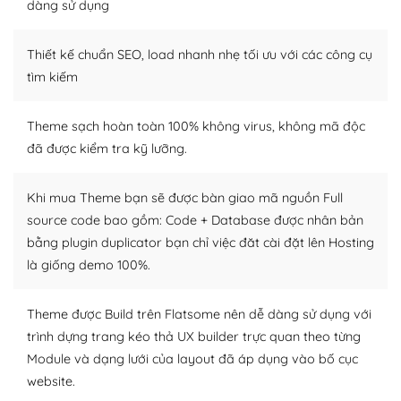
tìm kiếm chúng trên Internet hoặc nhờ chuyên gia.
dàng sử dụng
Dễ dàng tùy chỉnh trên WordPress
Thiết kế chuẩn SEO, load nhanh nhẹ tối ưu với các công cụ
– Sở hữu một cộng đồng lớn, sẵn sàng hỗ trợ
tìm kiếm
WordPress là nơi lưu trữ cho một diễn đàn cộng đồng
Theme sạch hoàn toàn 100% không virus, không mã độc
khổng lồ được kiểm duyệt bởi các nhân viên và những
đã được kiểm tra kỹ lưỡng.
người cuồng tín WordPress.
Nếu bạn gặp khó khăn, bạn có thể lên mạng và tìm
Khi mua Theme bạn sẽ được bàn giao mã nguồn Full
kiếm những cộng đồng WordPress, họ sẽ giúp bạn trả
source code bao gồm: Code + Database được nhân bản
lời, giải đáp vấn đề của bạn.
bằng plugin duplicator bạn chỉ việc đăt cài đặt lên Hosting
là giống demo 100%.
Cộng đồng sử dụng WordPress sẵn sàng hỗ trợ bạn
– Đa dạng plugin và themes
Theme được Build trên Flatsome nên dễ dàng sử dụng với
trình dựng trang kéo thả UX builder trực quan theo từng
Plugin mở rộng là thành phần cài đặt thêm vào
Module và dạng lưới của layout đã áp dụng vào bố cục
WordPress để tăng thêm các tính năng cần thiết. Có
website.
nhiều plugin trả phí hoặc miễn phí.