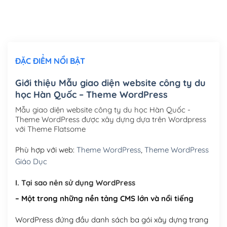
Thiết kế logo đơn giản để đăng web
(+300,000₫)
Chỉnh sửa site theo yêu cầu tuỳ chọn
(+2,000,000₫)
ĐẶC ĐIỂM NỔI BẬT
Mua thêm Host + Tên miền
Tên miền quốc tế .com .net .org (1 năm)
(+300,000₫)
Giới thiệu Mẫu giao diện website công ty du
học Hàn Quốc – Theme WordPress
Tên miền Việt Nam .vn (1 năm)
(+550,000₫)
Mẫu giao diện website công ty du học Hàn Quốc -
Hosting 2GB SSD (1 năm)
(+450,000₫)
Theme WordPress được xây dựng dựa trên Wordpress
với Theme Flatsome
Hosting 3GB SSD (1 năm)
(+550,000₫)
Phù hợp với web:
Theme WordPress
,
Theme WordPress
Hosting 5GB SSD (1 năm)
(+650,000₫)
Giáo Dục
Hosting 8GB SSD (1 năm)
(+950,000₫)
I. Tại sao nên sử dụng WordPress
– Một trong những nền tảng CMS lớn và nổi tiếng
WordPress đứng đầu danh sách ba gói xây dựng trang